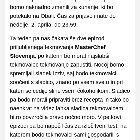
bomo naknadno zmenili za kuhanje, ki bo
potekalo na Obali. Čas za prijavo imate do
nedelje, 2. aprila, do 23.59.
Ta teden pa nas čakata še dve epizodi
priljubljenega tekmovanja
MasterChef
Slovenija
, po katerih bo moral najslabši
tekmovalec tekmovanje zapustiti. Nocoj bomo
spremljali sladek izziv, saj bodo tekmovalci
soočeni s sladico, znano po vsem svetu in pri
kateri se cedijo sline vsem čokoholikom. Sladico
pa bodo morali pripraviti brez recepta in tako bo
naenkrat na videz lahka sladica tekmovalcem
hitro povzročila pravo nočno moro. V petkovi
epizodi pa bo napočil čas za izločitveni test, na
katerem bodo tekmovalci sami gospodarili s