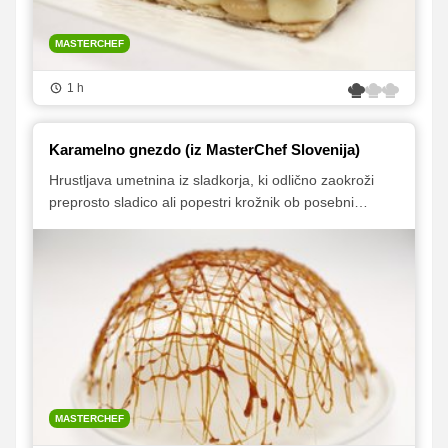
MASTERCHEF
1 h
Karamelno gnezdo (iz MasterChef Slovenija)
Hrustljava umetnina iz sladkorja, ki odlično zaokroži
preprosto sladico ali popestri krožnik ob posebni
priložnosti.
MASTERCHEF