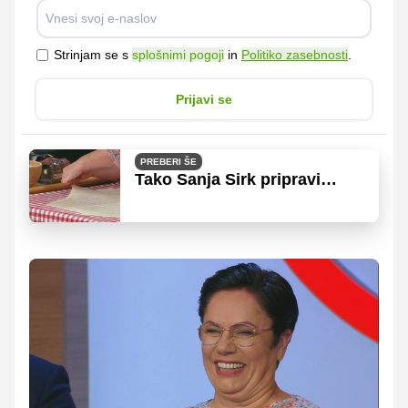
Strinjam se s
splošnimi pogoji
in
Politiko zasebnosti
.
Prijavi se
PREBERI ŠE
Tako Sanja Sirk pripravi
popolno vlečeno testo, ki se
ne trga