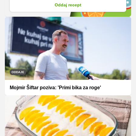
Oddaj recept
ODDAJE
Mojmir Šiftar poziva: 'Primi bika za roge'