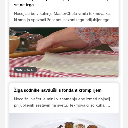
se ne trga
Nocoj se bo v kuhinjo MasterChefa vrnila tekmovalka,
ki smo jo spoznali že v peti sezoni tega priljubljenega
kuharskega šova. Sanja Sirk se nam je zasidrala v srca
s svojo domačo kuho in poznavanjem tradicionalnih
receptov, letošnje tekmovalce pa bo naučila pripraviti tri
različne vrste testa. Na koncu se bo preizkusila tudi v
vlogi sodnice.
MASTERCHEF
Žiga sodnike navdušil s fondant krompirjem
Nocojšnji večer je minil v znamenju ene izmed najbolj
priljubljenih sestavin na svetu. Tekmovalci so kuhali
samostojne jedi iz krompirja, pridobili pa so tudi nekaj
novih veščin, Luka Jezeršek in Karim Merdjadi sta
namreč razkrila svoje skrivnosti pri pripravi slastnega