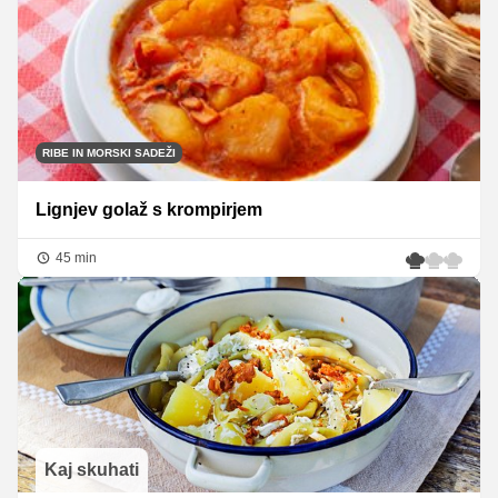
RIBE IN MORSKI SADEŽI
Lignjev golaž s krompirjem
45 min
Kaj skuhati