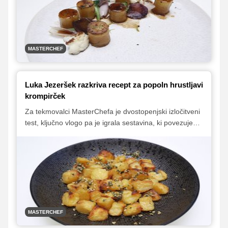
krompirčka. Kako pa so se odrezali tekmovalci?
MASTERCHEF
Luka Jezeršek razkriva recept za popoln hrustljavi
krompirček
Za tekmovalci MasterChefa je dvostopenjski izločitveni
test, ključno vlogo pa je igrala sestavina, ki povezuje
ves svet. Luka Jezeršek in Karim Merdjadi sta
tekmovalcem pokazala, kako se pripravijo tri slastne
jedi s krompirjem, tekmovalci pa so jih morali kasneje
poustvariti.
MASTERCHEF