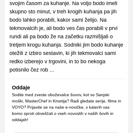
svojim časom za kuhanje. Na voljo bodo imeli
skupno sto minut, v treh krogih kuhanja pa jih
bodo lahko porabili, kakor sami želijo. Na
tekmovalcih je, ali bodo ves čas porabili v prvi
rundi ali pa bodo že na začetku razmišljali o
tretjem krogu kuhanja. Sodniki jim bodo kuhanje
otežili z izbiro sestavin, ki jih tekmovalci sami
redko izberejo v trgovini, in to bo nekoga
potisnilo čez rob ...
Oddaje
Sodite med zveste oboževalce šovov, kot so Sanjski
moški, MasterChef in Kmetija? Radi gledate serije, filme in
VOYO? Prijavite se na naše e-novičke, v katerih vas
bomo sproti obveščali o vseh novostih v naših šovih in
oddajah!