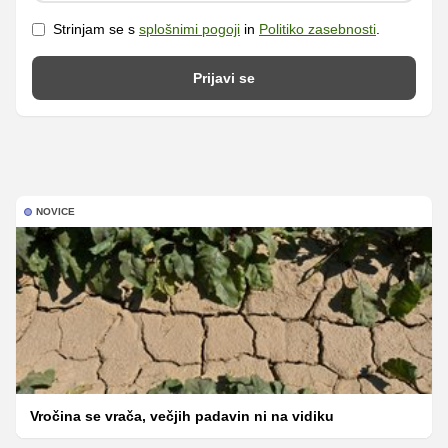
Strinjam se s
splošnimi pogoji
in
Politiko zasebnosti
.
Prijavi se
NOVICE
Vročina se vrača, večjih padavin ni na vidiku