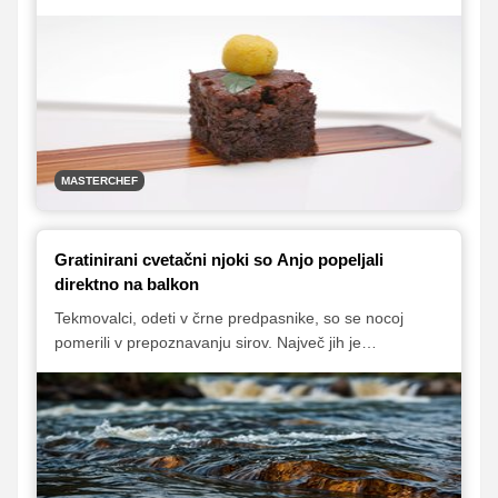
edino pravilo je bilo, da v svojo jed vključijo žito, ki so
jim ga dodelili sodniki. Nekateri so naleteli na težave že
pri samem načrtovanju jedi, posledično pa jim je bila
odvzeta možnost kuhanja. Kateri je bil na koncu tisti
par, ki si je s sodelovanjem in dobro komunikacijo
prislužil balkon?
MASTERCHEF
Gratinirani cvetačni njoki so Anjo popeljali
direktno na balkon
Tekmovalci, odeti v črne predpasnike, so se nocoj
pomerili v prepoznavanju sirov. Največ jih je
poimenoval 38-letni Saša Košuta, ki si je s svojim
kulinaričnim znanjem prislužil balkon. Spodaj je tako
ostalo le še osem tekmovalcev, vsakemu izmed njih pa
je bila dodeljena kloša, pod katero se je skrival eden
izmed sirov v kombinaciji z dodatno sestavino, ki so jo
izbrali sodniki.