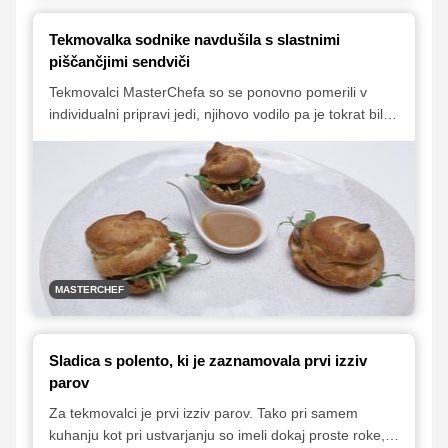
Tekmovalka sodnike navdušila s slastnimi
piščančjimi sendviči
Tekmovalci MasterChefa so se ponovno pomerili v
individualni pripravi jedi, njihovo vodilo pa je tokrat bilo
'manj je več'. Sodnikovih navodil so se nekateri držali
bolj, spet drugi manj striktno, nekatere pa je
neupoštevanje sodnikov celo stalo balkona. Zala
Pungeršič je za svojo jed iz trgovine prinesla zgolj dve
sestavini, s pripravljenimi piščančjimi mini sendviči pa
je navdušila sodnike. Številnih pohval je bila deležna
tudi Brina Robinik Kobal, ki je pripravila žlikrofe s
piščančjo obaro. Recept obeh jedi vam razkrivamo v
MASTERCHEF
nadaljevanju.
Sladica s polento, ki je zaznamovala prvi izziv
parov
Za tekmovalci je prvi izziv parov. Tako pri samem
kuhanju kot pri ustvarjanju so imeli dokaj proste roke,