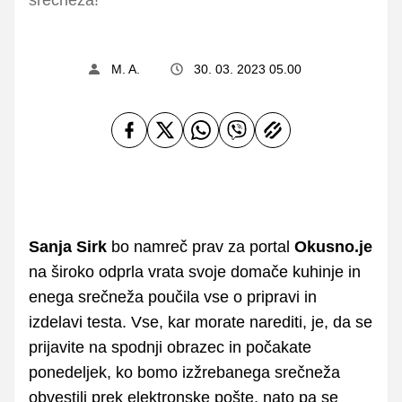
M. A.
30. 03. 2023 05.00
Sanja Sirk
bo namreč prav za portal
Okusno.je
na široko odprla vrata svoje domače kuhinje in
enega srečneža poučila vse o pripravi in
izdelavi testa. Vse, kar morate narediti, je, da se
prijavite na spodnji obrazec in počakate
ponedeljek, ko bomo izžrebanega srečneža
obvestili prek elektronske pošte, nato pa se