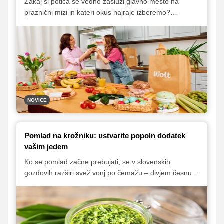
Zakaj si potica še vedno zasluži glavno mesto na
praznični mizi in kateri okus najraje izberemo?
Predlagamo, da letos za spremembo svoje najdražje
presenetite z nekoliko drugačno. Pripravili smo vam
namreč ekskluziven recept, ki bo navdušil tudi največje
tradicionaliste.
NOVICE
Pomlad na krožniku: ustvarite popoln dodatek
vašim jedem
Ko se pomlad začne prebujati, se v slovenskih
gozdovih razširi svež vonj po čemažu – divjem česnu,
ki ga mnogi nestrpno pričakujemo. Ena najbolj
priljubljenih in vsestranskih oblik njegove uporabe je
priprava okusnega čemaževega pesta, ki navdušuje s
svojo intenzivno aromo in široko uporabnostjo v kuhinji.