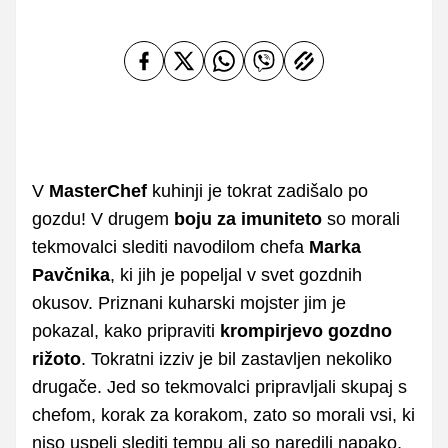
V
MasterChef
kuhinji je tokrat zadišalo po
gozdu! V drugem
boju za imuniteto
so morali
tekmovalci slediti navodilom chefa
Marka
Pavčnika
, ki jih je popeljal v svet gozdnih
okusov. Priznani kuharski mojster jim je
pokazal, kako pripraviti
krompirjevo gozdno
rižoto
. Tokratni izziv je bil zastavljen nekoliko
drugače. Jed so tekmovalci pripravljali skupaj s
chefom, korak za korakom, zato so morali vsi, ki
niso uspeli slediti tempu ali so naredili napako,