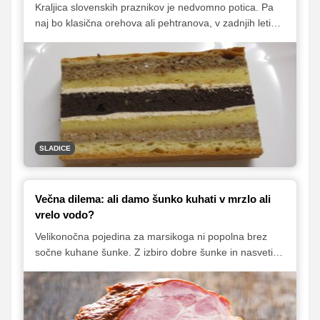
Kraljica slovenskih praznikov je nedvomno potica. Pa
naj bo klasična orehova ali pehtranova, v zadnjih letih
zelo priljubljena potratna ali pa kakšna druga, na
katero prisegati vi in vaši domači. Za vse ljubitelje potic
smo na kup zbrali nekaj dobrih receptov, na seznam pa
smo primaknili še eno odlično sladico, ki se po videzu
malce razlikuje od potice, a po okusu prav nič ne
zaostaja nad priljubljeno praznično sladico.
SLADICE
Večna dilema: ali damo šunko kuhati v mrzlo ali
vrelo vodo?
Velikonočna pojedina za marsikoga ni popolna brez
sočne kuhane šunke. Z izbiro dobre šunke in nasveti,
ki se jih moramo držati med kuhanjem, bomo poskrbeli,
da bo priljubljena velikonočna mesnina še bolj okusna
in tudi predvsem bolj sočna.