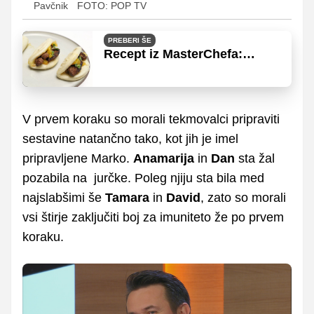
Pavčnik
FOTO: POP TV
PREBERI ŠE
Recept iz MasterChefa:
Preizkusite Natalijine bao
bunse
V prvem koraku so morali tekmovalci pripraviti
sestavine natančno tako, kot jih je imel
pripravljene Marko.
Anamarija
in
Dan
sta žal
pozabila na jurčke. Poleg njiju sta bila med
najslabšimi še
Tamara
in
David
, zato so morali
vsi štirje zaključiti boj za imuniteto že po prvem
koraku.