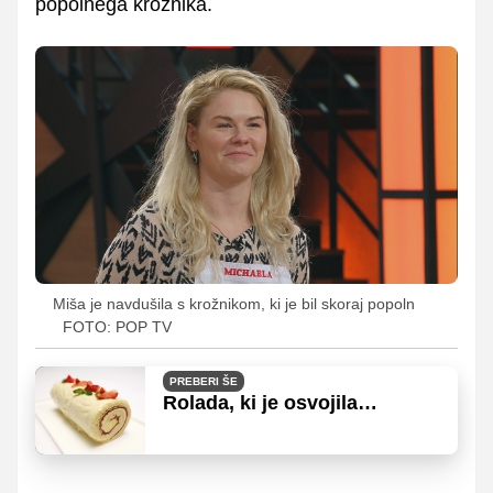
popolnega krožnika.
Miša je navdušila s krožnikom, ki je bil skoraj popoln
FOTO: POP TV
PREBERI ŠE
Rolada, ki je osvojila
MasterChef: odkrijte, kako se
pravilno pripravi