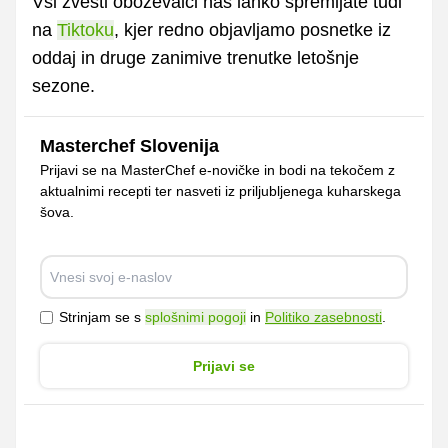
Vsi zvesti oboževalci nas lahko spremljate tudi
na
Tiktoku
, kjer redno objavljamo posnetke iz
oddaj in druge zanimive trenutke letošnje
sezone.
Masterchef Slovenija
Prijavi se na MasterChef e-novičke in bodi na tekočem z
aktualnimi recepti ter nasveti iz priljubljenega kuharskega
šova.
Strinjam se s
splošnimi pogoji
in
Politiko zasebnosti
.
Prijavi se