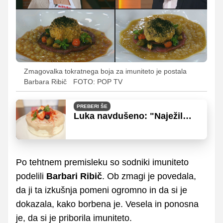
Zmagovalka tokratnega boja za imuniteto je postala
Barbara Ribič
FOTO: POP TV
PREBERI ŠE
Luka navdušeno: "Naježil
sem se, to je torta za
izložbo!"
Po tehtnem premisleku so sodniki imuniteto
podelili
Barbari Ribič
. Ob zmagi je povedala,
da ji ta izkušnja pomeni ogromno in da si je
dokazala, kako borbena je. Vesela in ponosna
je, da si je priborila imuniteto.