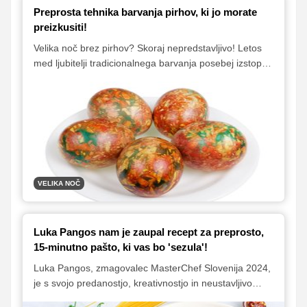
Preprosta tehnika barvanja pirhov, ki jo morate
preizkusiti!
Velika noč brez pirhov? Skoraj nepredstavljivo! Letos
med ljubitelji tradicionalnega barvanja posebej izstopa
ena tehnika, ki s svojim čudovitim videzom navdušuje –
marmorirani čebulni pirhi. Gre za preprosto, a izjemno
učinkovito metodo barvanja, s katero dobimo čudovite
vzorce, ki spominjajo na marmor.
VELIKA NOČ
Luka Pangos nam je zaupal recept za preprosto,
15-minutno pašto, ki vas bo 'sezula'!
Luka Pangos, zmagovalec MasterChef Slovenija 2024,
je s svojo predanostjo, kreativnostjo in neustavljivo
ljubeznijo do kuhanja osvojil srca sodnikov – in