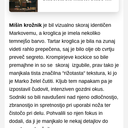
receptov, ki dvignejo nivo
domače peke
Mišin krožnik
je bil vizualno skoraj identičen
Markovemu, a kroglica je imela nekoliko
temnejšo barvo. Tartar kroglica je bila na zunaj
videti rahlo prepečena, saj je bilo olje ob cvrtju
preveč segreto. Krompirjeve kockice so bile
premajhne in so se skoraj izgubile, prav tako je
manjkala tista značilna "rižotasta" tekstura, ki jo
je Marko želel čutiti. Kljub tem napakam pa je
izpostavil čudovit, intenziven gozdni okus.
Sodniki so bili navdušeni nad njeno odločnostjo,
zbranostjo in spretnostjo pri uporabi noža ter
čistočo pri delu. Pohvalili so njen fokus in
dodali, da ji je manjkalo le nekaj detajlov do