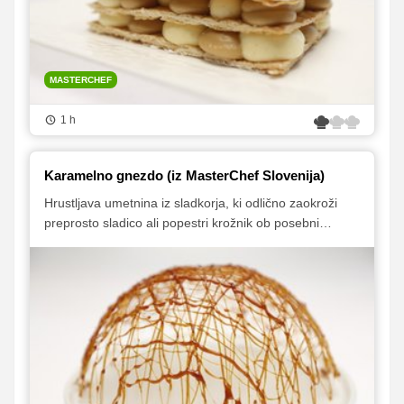
MASTERCHEF
1 h
Karamelno gnezdo (iz MasterChef Slovenija)
Hrustljava umetnina iz sladkorja, ki odlično zaokroži
preprosto sladico ali popestri krožnik ob posebni
priložnosti.