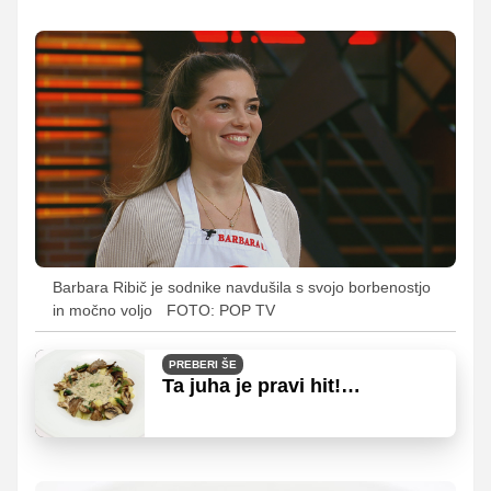
Barbara Ribič je sodnike navdušila s svojo borbenostjo
in močno voljo
FOTO: POP TV
PREBERI ŠE
Ta juha je pravi hit!
MasterChef sodniki so jo
naravnost oboževali