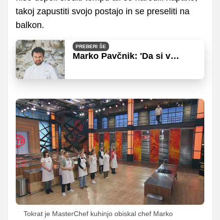
takoj zapustiti svojo postajo in se preseliti na
balkon.
PREBERI ŠE
Marko Pavčnik: 'Da si v
oddaji, je tako, kot bi ti nekdo
dal certifikat'
Tokrat je MasterChef kuhinjo obiskal chef Marko