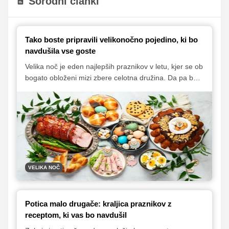
Sorodni članki
Tako boste pripravili velikonočno pojedino, ki bo
navdušila vse goste
Velika noč je eden najlepših praznikov v letu, kjer se ob
bogato obloženi mizi zbere celotna družina. Da pa bo
vzdušje praznično in pojedina okusna, je potrebno
skrbno načrtovanje, ki vključuje vse od priprave jedi,
praznične dekoracije do ustrezne vinske spremljave.
VELIKA NOČ
Potica malo drugače: kraljica praznikov z
receptom, ki vas bo navdušil