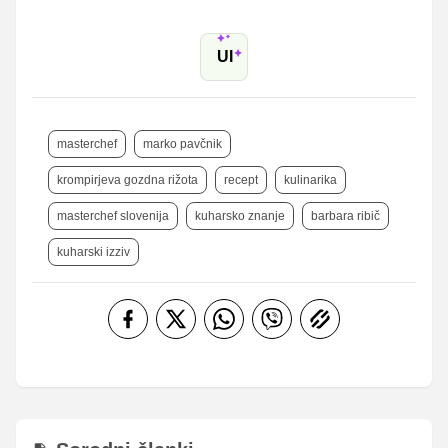
UI
masterchef
marko pavčnik
krompirjeva gozdna rižota
recept
kulinarika
masterchef slovenija
kuharsko znanje
barbara ribič
kuharski izziv