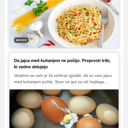
gledalcev. Tokrat z nami deli svoj recept za hitro
testeninsko jed, ki je polna okusa, tehnično dovršena in
čisto v njegovem slogu. Pripravite si jo doma in okusite
del zmagovalne kuhinje!
NOVICE
Da jajca med kuhanjem ne počijo: Preprosti triki,
ki vedno delujejo
Verjetno se vam je že večkrat zgodilo, da so vam jajca
med kuhanjem počila. Sicer ne gre za nič hujšega,
razen tega, da se beljak razlije v vodo in jajce izgubi
obliko, a takšnih jajc žal ne moremo uporabiti za
velikonočne pirhe. Zato je dobro, da to poskušamo
preprečiti. Pri tem si lahko pomagamo z zelo
preprostim trikom, ki vam ga razkrivamo v
nadaljevanju.