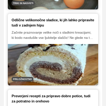
TRIKI IN NASVETI
Odlične velikonočne sladice, ki jih lahko pripravite
tudi v zadnjem hipu
Začnite praznovanje velike noči s sladkimi kreacijami,
ki bodo navdušile vse ljubitelje slaščic! Ne glede na to,
ali iščete nekaj kremastega, primernega za najmlajše
ali pa preprosto nekaj "drugačnega", tukaj boste našli
navdih za hitre in okusne sladice, ki jih lahko pripravite
tudi v zadnjem trenutku. Preprosti recepti, odlični
rezultati in nepozaben velikonočni užitek so
zagotovljeni!
PRILOŽNOSTNO
Preverjeni recepti za pripravo dobre potice, tudi
za potratno in orehovo