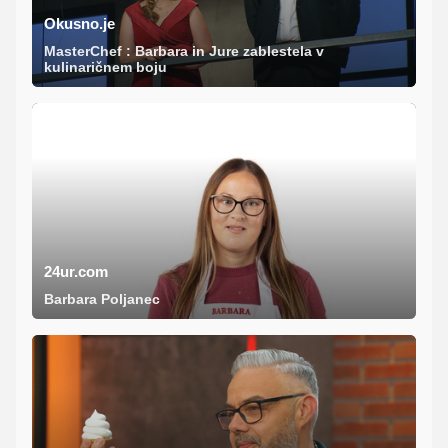
Okusno.je
MasterChef : Barbara in Jure zablestela v
kulinaričnem boju
24ur.com
Barbara Poljanec