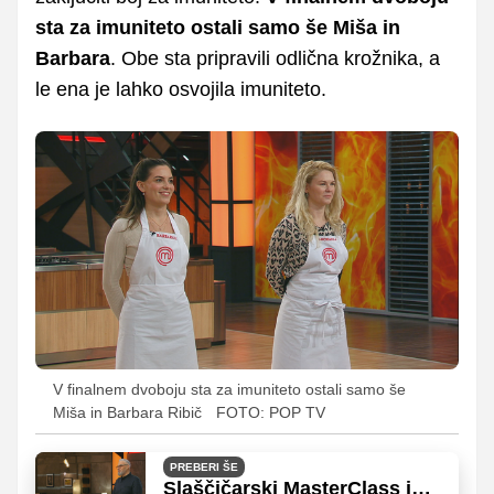
sta za imuniteto ostali samo še Miša in
Barbara
. Obe sta pripravili odlična krožnika, a
le ena je lahko osvojila imuniteto.
V finalnem dvoboju sta za imuniteto ostali samo še
Miša in Barbara Ribič
FOTO: POP TV
PREBERI ŠE
Slaščičarski MasterClass in 8