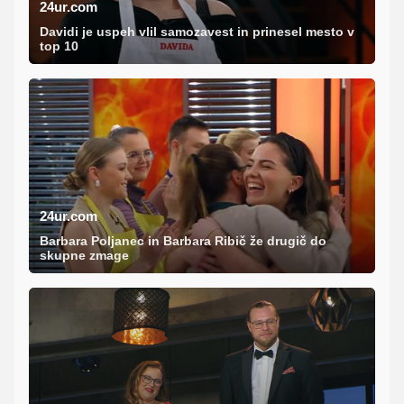
24ur.com
Davidi je uspeh vlil samozavest in prinesel mesto v
top 10
24ur.com
Barbara Poljanec in Barbara Ribič že drugič do
skupne zmage