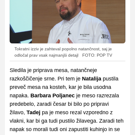
Tokratni izziv je zahteval popolno natančnost, saj je
odločal prav vsak najmanjši detajl
FOTO: POP TV
Sledila je priprava mesa, natančneje
razkoščičenje srne. Pri tem je
Natalija
pustila
preveč mesa na kosteh, kar je bila usodna
napaka.
Barbara Poljanec
je meso razrezala
predebelo, zaradi česar bi bilo po pripravi
žilavo,
Tadej
pa je meso rezal vzporedno z
vlakni, kar bi ga tudi pustilo žilavega. Zaradi teh
napak so morali tudi oni zapustiti kuhinjo in se