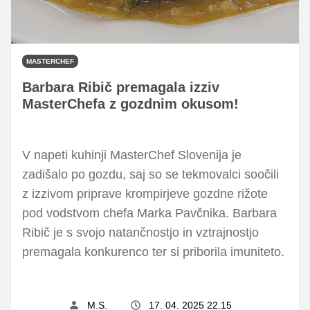
MASTERCHEF
Barbara Ribič premagala izziv
MasterChefa z gozdnim okusom!
V napeti kuhinji MasterChef Slovenija je
zadišalo po gozdu, saj so se tekmovalci soočili
z izzivom priprave krompirjeve gozdne rižote
pod vodstvom chefa Marka Pavčnika. Barbara
Ribič je s svojo natančnostjo in vztrajnostjo
premagala konkurenco ter si priborila imuniteto.
M.S.
17. 04. 2025 22.15