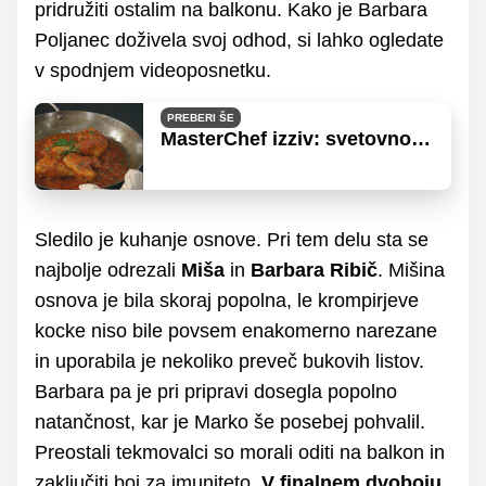
pridružiti ostalim na balkonu. Kako je Barbara
Poljanec doživela svoj odhod, si lahko ogledate
v spodnjem videoposnetku.
PREBERI ŠE
MasterChef izziv: svetovno
znane piščančje klasike, ki
so preizkusile živce
tekmovalcev
Sledilo je kuhanje osnove. Pri tem delu sta se
najbolje odrezali
Miša
in
Barbara Ribič
. Mišina
osnova je bila skoraj popolna, le krompirjeve
kocke niso bile povsem enakomerno narezane
in uporabila je nekoliko preveč bukovih listov.
Barbara pa je pri pripravi dosegla popolno
natančnost, kar je Marko še posebej pohvalil.
Preostali tekmovalci so morali oditi na balkon in
zaključiti boj za imuniteto.
V finalnem dvoboju