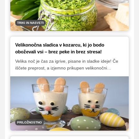
TRIKI IN NASVETI
Velikonočna sladica v kozarcu, ki jo bodo
oboževali vsi – brez peke in brez stresa!
Velika noč je čas za igrive, pisane in sladke ideje! Če
iščete preprost, a izjemno prikupen velikonočni
posladek, vas bo ta sladica v kozarčku navdušila –
brez kuhanja, brez peke, a s polnim okusom in
simpatičnim videzom.
PRILOŽNOSTNO