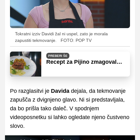
Tokratni izziv Davidi žal ni uspel, zato je morala
zapustiti tekmovanje.
FOTO: POP TV
PREBERI ŠE
Recept za Pijino zmagovalno
jed vas čaka, da jo
poustvarite v svoji kuhinji!
Po razglasitvi je
Davida
dejala, da tekmovanje
zapušča z dvignjeno glavo. Ni si predstavljala,
da bo prišla tako daleč. V spodnjem
videoposnetku si lahko ogledate njeno čustveno
slovo.