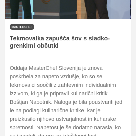
MASTERCHEF
Tekmovalka zapušča šov s sladko-
grenkimi občutki
Oddaja MasterChef Slovenija je znova
poskrbela za napeto vzdušje, ko so se
tekmovalci soočili z zahtevnim individualnim
izzivom, ki ga je pripravil kulinarični kritik
Boštjan Napotnik. Naloga je bila poustvariti jed
le na podlagi kulinarične kritike, kar je
preizkusilo njihovo ustvarjalnost in kuharske
spretnosti. Napetost je še dodatno narasla, ko
so izvedeli, da gre za izločitveni test.