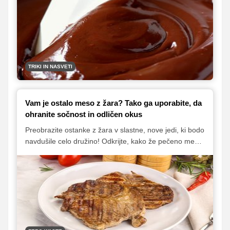
pomagal doseči gladko, sijočo čokolado za vaše
sladice. Naučite se skrivnosti, ki jih poznajo le izkušeni
slaščičarji.
TRIKI IN NASVETI
Vam je ostalo meso z žara? Tako ga uporabite, da
ohranite sočnost in odličen okus
Preobrazite ostanke z žara v slastne, nove jedi, ki bodo
navdušile celo družino! Odkrijte, kako že pečeno meso
ohraniti sočno in mu vdahniti novo življenje z nekaj
preprostimi triki.