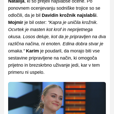
Natalija
, ki so prejeli najslabše ocene. Po
ponovnem ocenjevanju sodniške trojice so se
odločili, da je bil
Davidin krožnik najslabši
.
Mojmir
je bil oster:
"Kapra je uničila krožnik.
Ocvrtek je masten kot krof in neprijetnega
okusa. Losos deluje, kot da je pripravljen na dva
različna načina, ni enoten. Edina dobra stvar je
omaka."
Karim
je poudaril, da morajo biti vse
sestavine pripravljene na način, ki omogoča
prijetno in brezskrbno uživanje jedi, kar v tem
primeru ni uspelo.