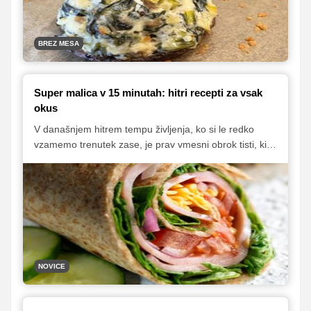
BREZ MESA
Super malica v 15 minutah: hitri recepti za vsak
okus
V današnjem hitrem tempu življenja, ko si le redko
vzamemo trenutek zase, je prav vmesni obrok tisti, ki
nam pomaga ohranjati zbranost in preprečuje padce
energije. V nadaljevanju vas čakajo tri preproste in
hranljive ideje za malico, popolne za aktiven življenjski
slog.
NOVICE