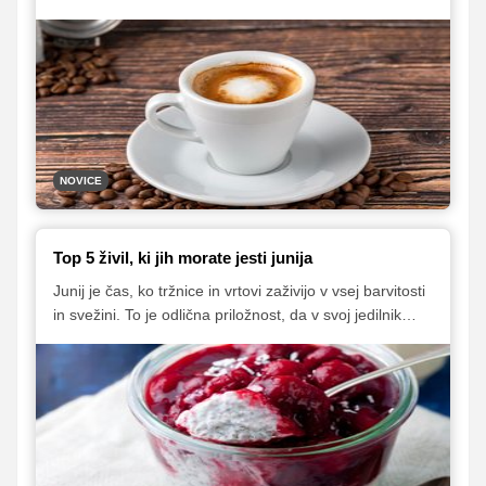
glasbenih odrih. Če ga še niste poskusili, je zdaj pravi
trenutek – in če vas ob tem v mislih spremlja refren
Tommyja Casha, ste popolnoma na tekočem s
trenutnimi trendi.
NOVICE
Top 5 živil, ki jih morate jesti junija
Junij je čas, ko tržnice in vrtovi zaživijo v vsej barvitosti
in svežini. To je odlična priložnost, da v svoj jedilnik
vključimo sezonska živila, ki niso le okusna, ampak tudi
polna koristnih hranil. V nadaljevanju predstavljamo pet
živil, ki jih je pametno uživati prav v tem času – in nekaj
idej, kako jih vključiti v vsakodnevne obroke.