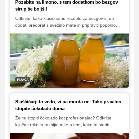
Pozabite na limono, s tem dodatkom bo bezgov
sirup še boljši!
Odkrijte, kako klasičnemu receptu za bezgov sirup
dodati preobrat s svežino mete in pripraviti popolno
poletno osvežitev. Sledite natančnim navodilom za
pripravo in shranjevanje dišečega napitka, ki v vas
prebudi najlepše spomine.
PIJAČA
Slaščičarji to vedo, vi pa morda ne: Tako pravilno
stopite čokolado doma
Želite stopiti čokolado kot profesionalec? Odkrijte
ključne trike in razbijte mite o tem, kako to storiti
pravilno! Od izbire metode do temperature in
preprečevanja neželenih posledic, ta članek vam bo