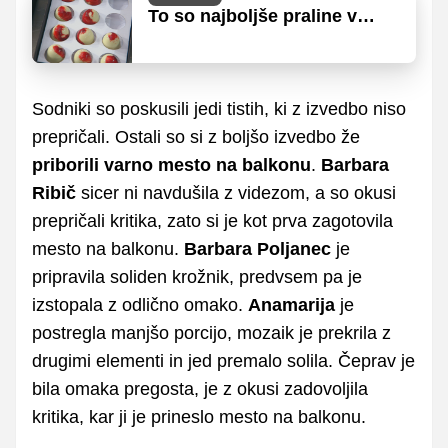
To so najboljše praline v
zgodovini MasterChefa
Sodniki so poskusili jedi tistih, ki z izvedbo niso
prepričali. Ostali so si z boljšo izvedbo že
priborili varno mesto na balkonu
.
Barbara
Ribič
sicer ni navdušila z videzom, a so okusi
prepričali kritika, zato si je kot prva zagotovila
mesto na balkonu.
Barbara Poljanec
je
pripravila soliden krožnik, predvsem pa je
izstopala z odlično omako.
Anamarija
je
postregla manjšo porcijo, mozaik je prekrila z
drugimi elementi in jed premalo solila. Čeprav je
bila omaka pregosta, je z okusi zadovoljila
kritika, kar ji je prineslo mesto na balkonu.