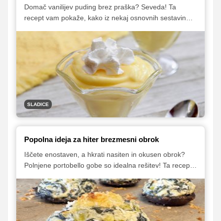
Domač vanilijev puding brez praška? Seveda! Ta
recept vam pokaže, kako iz nekaj osnovnih sestavin
pripraviti resnično kremast in okusen vanilijev puding,
ki se ne more primerjati s tistim iz vrečke.
SLADICE
Popolna ideja za hiter brezmesni obrok
Iščete enostaven, a hkrati nasiten in okusen obrok?
Polnjene portobello gobe so idealna rešitev! Ta recept
združuje bogat okus gob, kremni nadev s skuto in
svežo zelenjavo ter hrustljavo zapečene drobtine.
Preprosta priprava in izvrsten okus naredita to jed
odlično izbiro za vsakogar, ki uživa v dobri hrani, ne
glede na prehranske preference.