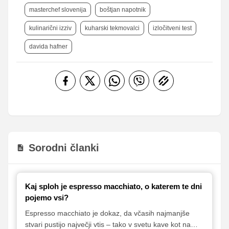
masterchef slovenija
boštjan napotnik
kulinarični izziv
kuharski tekmovalci
izločitveni test
davida hafner
Sorodni članki
Kaj sploh je espresso macchiato, o katerem te dni
pojemo vsi?
Espresso macchiato je dokaz, da včasih najmanjše
stvari pustijo največji vtis – tako v svetu kave kot na