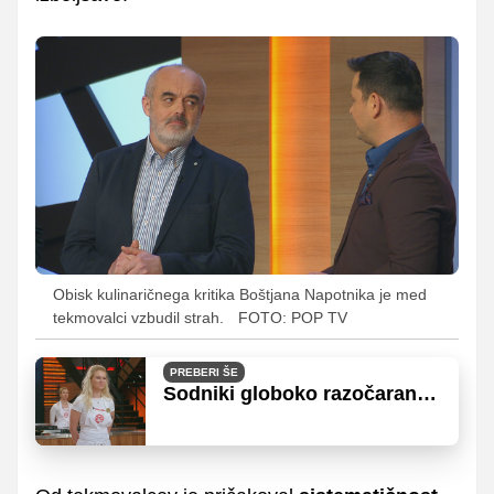
Obisk kulinaričnega kritika Boštjana Napotnika je med
tekmovalci vzbudil strah.
FOTO: POP TV
PREBERI ŠE
Sodniki globoko razočarani,
navdušila jih je samo Miša