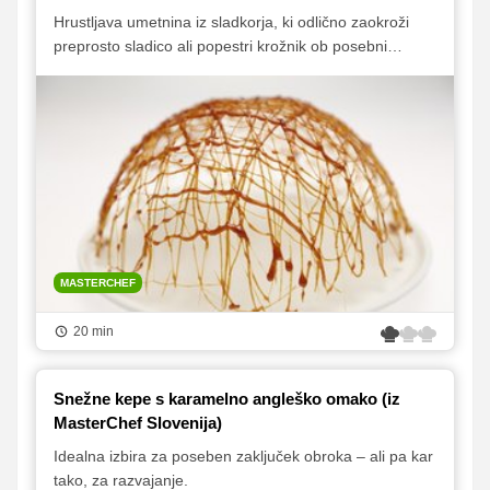
Hrustljava umetnina iz sladkorja, ki odlično zaokroži
preprosto sladico ali popestri krožnik ob posebni
priložnosti.
MASTERCHEF
20 min
Snežne kepe s karamelno angleško omako (iz
MasterChef Slovenija)
Idealna izbira za poseben zaključek obroka – ali pa kar
tako, za razvajanje.