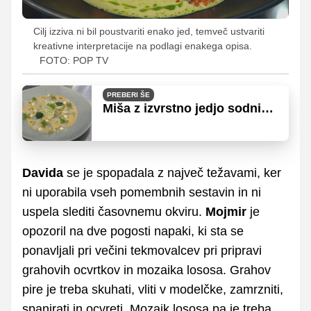
Cilj izziva ni bil poustvariti enako jed, temveč ustvariti
kreativne interpretacije na podlagi enakega opisa.
FOTO: POP TV
PREBERI ŠE
Miša z izvrstno jedjo sodnike
popeljala v kulinarična
nebesa
Davida
se je spopadala z največ težavami, ker
ni uporabila vseh pomembnih sestavin in ni
uspela slediti časovnemu okviru.
Mojmir
je
opozoril na dve pogosti napaki, ki sta se
ponavljali pri večini tekmovalcev pri pripravi
grahovih ocvrtkov in mozaika lososa. Grahov
pire je treba skuhati, vliti v modelčke, zamrzniti,
spanirati in ocvreti. Mozaik lososa pa je treba