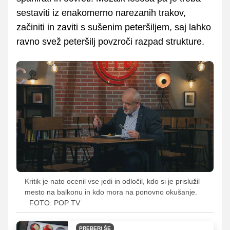
sestaviti iz enakomerno narezanih trakov,
začiniti in zaviti s sušenim peteršiljem, saj lahko
ravno svež peteršilj povzroči razpad strukture.
Kritik je nato ocenil vse jedi in odločil, kdo si je prislužil
mesto na balkonu in kdo mora na ponovno okušanje.
FOTO: POP TV
PREBERI ŠE