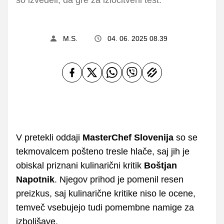
M.S.
04. 06. 2025 08.39
V pretekli oddaji
MasterChef Slovenija
so se
tekmovalcem pošteno tresle hlače, saj jih je
obiskal priznani kulinarični kritik
Boštjan
Napotnik
. Njegov prihod je pomenil resen
preizkus, saj kulinarične kritike niso le ocene,
temveč vsebujejo tudi pomembne namige za
izboljšave.