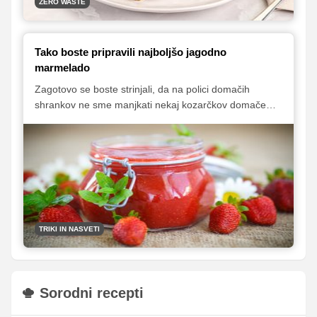
ZERO WASTE
Tako boste pripravili najboljšo jagodno
marmelado
Zagotovo se boste strinjali, da na polici domačih
shrankov ne sme manjkati nekaj kozarčkov domače
marmelade. In ena od prvih, ki jih lahko pripravimo že
pomladi, je jagodna marmelada. Da boste iz svežih
jagod pripravili resnično najboljšo marmelado, smo
vam v nadaljevanju pripravili nekaj trikov in nasvetov, ki
jih morate pri pripravi nujno upoštevati. Zagotavljamo
vam, da boste zadovoljni s končnim izdelkom.
TRIKI IN NASVETI
Sorodni recepti