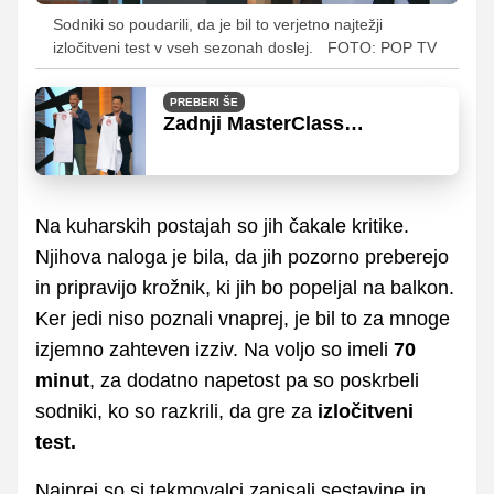
Sodniki so poudarili, da je bil to verjetno najtežji
izločitveni test v vseh sezonah doslej.
FOTO: POP TV
PREBERI ŠE
Zadnji MasterClass
presenetil z nenavadnim
preobratom
Na kuharskih postajah so jih čakale kritike.
Njihova naloga je bila, da jih pozorno preberejo
in pripravijo krožnik, ki jih bo popeljal na balkon.
Ker jedi niso poznali vnaprej, je bil to za mnoge
izjemno zahteven izziv. Na voljo so imeli
70
minut
, za dodatno napetost pa so poskrbeli
sodniki, ko so razkrili, da gre za
izločitveni
test.
Najprej so si tekmovalci zapisali sestavine in