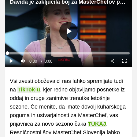
Davida je zaključila boj za MasterChefov pokal.
Predvajaj
Loaded
:
0%
Current
0:00
/
Duration
0:00
Predvajaj
Tiho
Celoza
način
Time
Vsi zvesti oboževalci nas lahko spremljate tudi
na
TikTok-u
, kjer redno objavljamo posnetke iz
oddaj in druge zanimive trenutke letošnje
sezone. Če menite, da imate dovolj kuharskega
poguma in ustvarjalnosti za MasterChef, vas
prijavnica za novo sezono čaka
TUKAJ
.
Resničnostni šov MasterChef Slovenija lahko