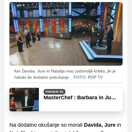
Ker Davida, Jure in Natalija niso zadovoljili kritika, jih je
čakalo še dodatno pokušanje.
FOTO: POP TV
PREBERI ŠE
MasterChef : Barbara in Jure
zablestela v kulinaričnem
boju
Na dodatno okušanje so morali
Davida, Jure
in