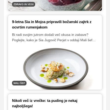
ZDRAVO IN VEGI
9-letna Sia in Mojca pripravili božanski zajtrk z
ocvrtim rumenjakom
Bi radi svojim jutrom dodali več okusa in zabave?
Poglejte, kako je Sia Jugovič Perjet v oddaji Mali šef
Slovenije: mala mal'ca! pripravila zdrav in okusen
zajtrk. Njen preprost recept je nadgradila Mojca
Trnovec, skupaj pa sta ustvarili jed, ki preprosto
navduši – postrv z jabolkom in ocvrtim rumenjakom.
MALI ŠEF
Nikoli več iz vrečke: ta puding je nekaj
najboljšega!