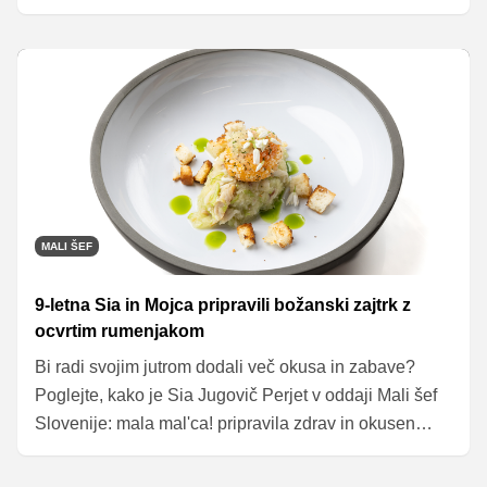
priznal, da še nikoli ni jedel omlete 'na sladko', a da
mu je všeč. Nato se je lotil nadgradnje Larine jedi in
pripravil svojo različico jabolčne omlete – v pečici!
MALI ŠEF
9-letna Sia in Mojca pripravili božanski zajtrk z
ocvrtim rumenjakom
Bi radi svojim jutrom dodali več okusa in zabave?
Poglejte, kako je Sia Jugovič Perjet v oddaji Mali šef
Slovenije: mala mal'ca! pripravila zdrav in okusen
zajtrk. Njen preprost recept je nadgradila Mojca
Trnovec, skupaj pa sta ustvarili jed, ki preprosto