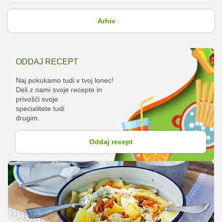
trihodnega menija brez omejitev glede sestavin,
Arhiv
vendar je glavni izziv predstavljal tesen boj s časom.
Zlato skledo in naziv Mali šef Slovenije 2024 sta
osvojila Julija in Jakob iz Osnovne šole Jurija
ODDAJ RECEPT
Dalmatina. V nadaljevanju vam razkrivamo njun
zmagovalni meni.
Naj pokukamo tudi v tvoj lonec!
Deli z nami svoje recepte in
privošči svoje
specialitete tudi
drugim.
Oddaj recept