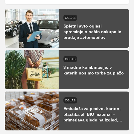
OGLAS
Spletni avto oglasi
spreminjajo način nakupa in
prodaje avtomobilov
OGLAS
3 modne kombinacije, v
katerih nosimo torbe za plažo
OGLAS
Embalaža za pecivo: karton,
plastika ali BIO material –
primerjava glede na izgled,
ceno in trajnost