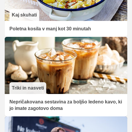
Kaj skuhati
Poletna kosila v manj kot 30 minutah
Triki in nasveti
Nepričakovana sestavina za boljšo ledeno kavo, ki
jo imate zagotovo doma