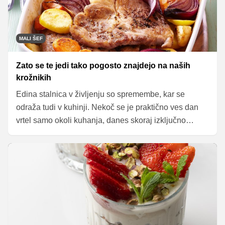
MALI ŠEF
Zato se te jedi tako pogosto znajdejo na naših
krožnikih
Edina stalnica v življenju so spremembe, kar se
odraža tudi v kuhinji. Nekoč se je praktično ves dan
vrtel samo okoli kuhanja, danes skoraj izključno
pripravljamo jedi, ki vzamejo največ pol ure časa.
Tako se med pripravo ne okusi ne razvijejo tako, kot
nekoč, tudi vonji, ki se širijo iz kuhinje, so manj
intenzivni. A s preprostim trikom lahko sodobnim
jedem povrnemo tradicionalen okus in vonj po
domačnosti. Preverite, kako!