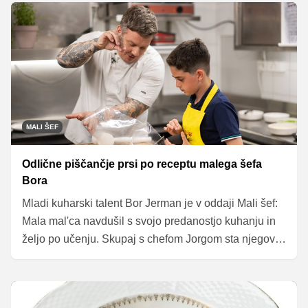
navduši – postrv z jabolkom in ocvrtim rumenjakom.
MALI ŠEF
Odlične piščančje prsi po receptu malega šefa
Bora
Mladi kuharski talent Bor Jerman je v oddaji Mali šef:
Mala mal'ca navdušil s svojo predanostjo kuhanju in
željo po učenju. Skupaj s chefom Jorgom sta njegov
recept za pečene piščančje prsi nadgradila s kremnim
čemažem in grahovim pirejem. Čeprav ga je med
pripravo nekoliko zagrabila trema, je dokazal, da zna