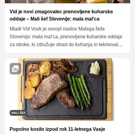
Vid je novi zmagovalec prenovljene kuharske
oddaje – Mali šef Slovenije: mala mal'ca
Mladi Vid Vovk je osvojil naslov Malega šefa
Slovenije: mala mal'ca, prenovljene kuharske oddaje
za otroke, ki združuje strast do kuhanja in tekmovalni
duh. Sodnika Mojca Trnovec in Jorg Zupan sta bila
navdušena nad njegovo zrelostjo in talentom, ki ga je
pokazal v kuhinji. Preberite si, kaj je zmagovalec
povedal o svojem uspehu in načrtih s prejeto nagrado.
MALI ŠEF
Popolno kosilo izpod rok 11-letnega Vasje