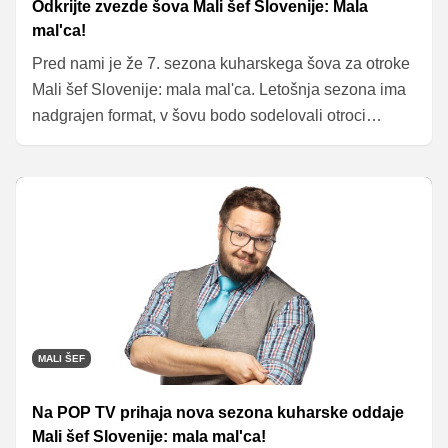
Odkrijte zvezde šova Mali šef Slovenije: Mala
mal'ca!
Pred nami je že 7. sezona kuharskega šova za otroke
Mali šef Slovenije: mala mal'ca. Letošnja sezona ima
nadgrajen format, v šovu bodo sodelovali otroci
posamezno, in ne v dvojicah, kot smo bili navajeni v
preteklih letih.
MALI ŠEF
Na POP TV prihaja nova sezona kuharske oddaje
Mali šef Slovenije: mala mal'ca!