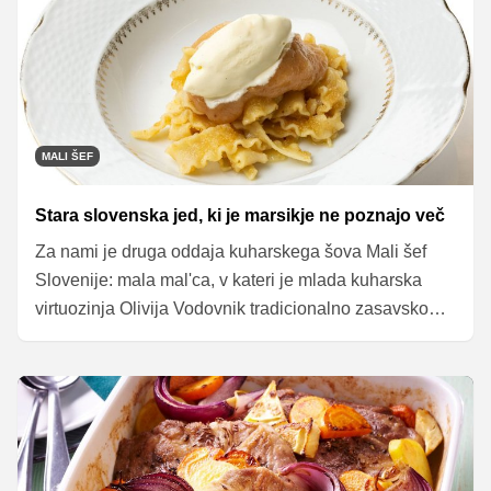
razmišljati kot pravi chef.
MALI ŠEF
Stara slovenska jed, ki je marsikje ne poznajo več
Za nami je druga oddaja kuharskega šova Mali šef
Slovenije: mala mal'ca, v kateri je mlada kuharska
virtuozinja Olivija Vodovnik tradicionalno zasavsko
jed grenadirmarš s pomočjo chefinje Mojce Trnovec
spretno nadgradila v uravnoteženo in hranljivo kosilo
iz dveh sestavin, ki ju nismo ravno vajeni skupaj:
testenin in jabolk!