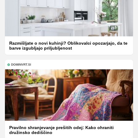
Razmišljate o novi kuhinji? Oblikovalci opozarjajo, da te
barve izgubljajo priljubljenost
DOMINVRT.SI
Pravilno shranjevanje prešitih odej: Kako ohraniti
družinsko dediščino