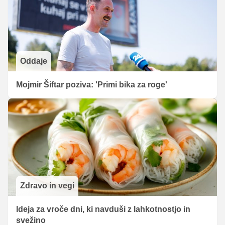
Oddaje
Mojmir Šiftar poziva: 'Primi bika za roge'
Zdravo in vegi
Ideja za vroče dni, ki navduši z lahkotnostjo in
svežino