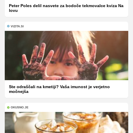
Peter Poles delil nasvete za bodoče tekmovalce kviza Na
lovu
VIZITA.SI
Ste odraščali na kmetiji? Vaša imunost je verjetno
močnejša
OKUSNO.JE