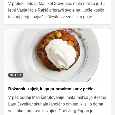
V pretekli oddaji Mali šef Slovenije: mala mal'ca je 11-
letni Vasja Hojs Rakič pripravil svoje najljubše kosilo
in zanj prejel najvišje število zvezdic, kar ga je
izstrelilo v finalno oddajo.
MALI ŠEF
Božanski zajtrk, ki ga pripravimo kar v pečici
V peti oddaji Mali šef Slovenije: mala mal'ca je 9-letna
Lara Jevnikar skuhala jabolčno omleto, ki si jo doma
velikokrat pripravi za zajtrk. Chef Jorg Zupan je