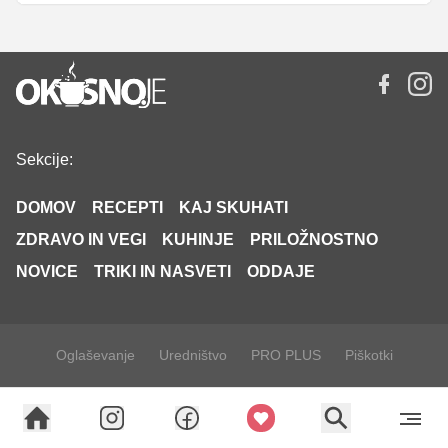
Sekcije:
DOMOV
RECEPTI
KAJ SKUHATI
ZDRAVO IN VEGI
KUHINJE
PRILOŽNOSTNO
NOVICE
TRIKI IN NASVETI
ODDAJE
Oglaševanje
Uredništvo
PRO PLUS
Piškotki
Spremeni nastavitve piškotkov
Politika zasebnosti
Splošni pogoji
Pravila ravnanja za zaščito otrok