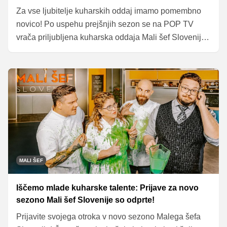
Za vse ljubitelje kuharskih oddaj imamo pomembno
novico! Po uspehu prejšnjih sezon se na POP TV
vrača priljubljena kuharska oddaja Mali šef Slovenije,
vendar z novim imenom – Mali šef Slovenije: mala
mal'ca!
MALI ŠEF
Iščemo mlade kuharske talente: Prijave za novo
sezono Mali šef Slovenije so odprte!
Prijavite svojega otroka v novo sezono Malega šefa