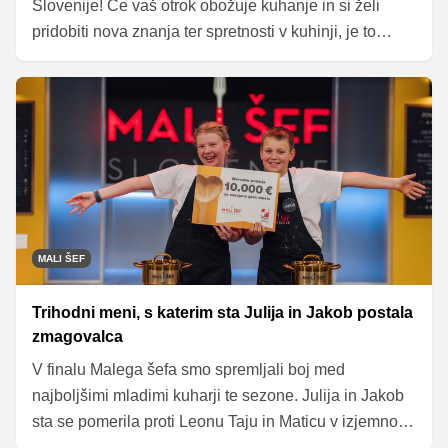
Slovenije! Če vaš otrok obožuje kuhanje in si želi
pridobiti nova znanja ter spretnosti v kuhinji, je to
odlična priložnost zanj. Je pripravljen kuhati pred
kamerami, se zabavati in postati del izjemne kuharske
izkušnje? Potem ga le prijavite.
MALI ŠEF
Trihodni meni, s katerim sta Julija in Jakob postala
zmagovalca
V finalu Malega šefa smo spremljali boj med
najboljšimi mladimi kuharji te sezone. Julija in Jakob
sta se pomerila proti Leonu Taju in Maticu v izjemno
napeti tekmi. Njihova zadnja naloga je bila priprava