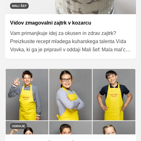
MALI ŠEF
Vidov zmagovalni zajtrk v kozarcu
Vam primanjkuje idej za okusen in zdrav zajtrk?
Preizkusite recept mladega kuharskega talenta Vida
Vovka, ki ga je pripravil v oddaji Mali šef: Mala mal'ca.
Sloji rabarbare, jogurta in jagod v kozarcu niso le
privlačni na pogled, ampak tudi odlična izbira za zdrav
začetek dneva – preprosto, hitro in okusno.
ODDAJE