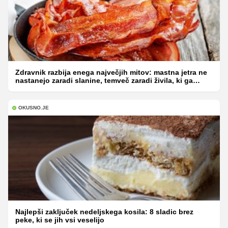
Zdravnik razbija enega največjih mitov: mastna jetra ne
nastanejo zaradi slanine, temveč zaradi živila, ki ga
imamo vsi radi
OKUSNO.JE
Najlepši zaključek nedeljskega kosila: 8 sladic brez
peke, ki se jih vsi veselijo