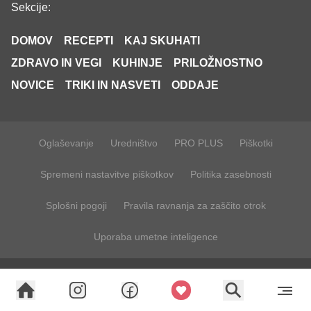
Sekcije:
DOMOV
RECEPTI
KAJ SKUHATI
ZDRAVO IN VEGI
KUHINJE
PRILOŽNOSTNO
NOVICE
TRIKI IN NASVETI
ODDAJE
Oglaševanje
Uredništvo
PRO PLUS
Piškotki
Spremeni nastavitve piškotkov
Politika zasebnosti
Splošni pogoji
Pravila ravnanja za zaščito otrok
Uporaba umetne inteligence
ISSN 2630-1679 © 2024, Okusno.je, Vse pravice pridržane
Verzija: 1875