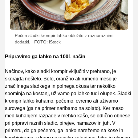
Pečen sladki krompir lahko obložite z raznoraznimi
dodatki.
FOTO: iStock
Pripravimo ga lahko na 1001 način
Načinov, kako sladki krompir vključiti v prehrano, je
skorajda nešteto. Belo, oranžno ali rumeno meso je
značilnega sladkega in polnega okusa ter nekoliko
spominja na kostanj, uživamo pa lahko tudi olupek. Sladki
krompir lahko kuhamo, pečemo, cvremo ali uživamo
surovega (ga na primer naribamo na solato). Ker meso
med kuhanjem razpade v mehko kašo, se odlično obnese
pri pripravi raznih sladic, pirejev, namazov in juh. V
primeru, da ga pečemo, ga lahko narežemo na kose in
kombiniramo z drugo sezonsko zelenjavo, hitro in okusno