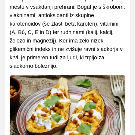
mesto v vsakdanji prehrani. Bogat je s škrobom,
vlakninami, antioksidanti iz skupine
karotenoidov (še zlasti beta karoten), vitamini
(A, B6, C, E in D) ter rudninami (kalij, kalcij,
železo in magnezij). Ker ima zelo nizek
glikemični indeks in ne zvišuje ravni sladkorja v
krvi, je primeren tudi za ljudi, ki trpijo za
sladkorno boleznijo.