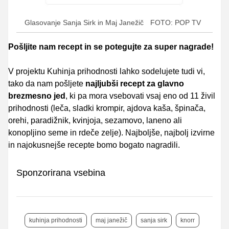
Glasovanje Sanja Sirk in Maj Janežič
FOTO: POP TV
Pošljite nam recept in se potegujte za super nagrade!
V projektu Kuhinja prihodnosti lahko sodelujete tudi vi,
tako da nam pošljete
najljubši recept za glavno
brezmesno jed
, ki pa mora vsebovati vsaj eno od 11 živil
prihodnosti (leča, sladki krompir, ajdova kaša, špinača,
orehi, paradižnik, kvinjoja, sezamovo, laneno ali
konopljino seme in rdeče zelje). Najboljše, najbolj izvirne
in najokusnejše recepte bomo bogato nagradili.
Sponzorirana vsebina
kuhinja prihodnosti
maj janežič
sanja sirk
knorr