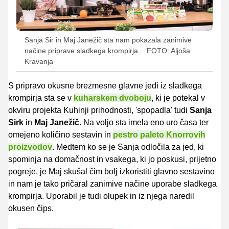
Sanja Sir in Maj Janežič sta nam pokazala zanimive
načine priprave sladkega krompirja.
FOTO: Aljoša
Kravanja
S pripravo okusne brezmesne glavne jedi iz sladkega
krompirja sta se v
kuharskem dvoboju
, ki je potekal v
okviru projekta Kuhinji prihodnosti, 'spopadla' tudi
Sanja
Sirk
in
Maj Janežič
. Na voljo sta imela eno uro časa ter
omejeno količino sestavin in
pestro paleto Knorrovih
proizvodov
. Medtem ­­ko se je Sanja odločila za jed, ki
spominja na domačnost in vsakega, ki jo poskusi, prijetno
pogreje, je Maj skušal čim bolj izkoristiti glavno sestavino
in nam je tako pričaral zanimive načine uporabe sladkega
krompirja. Uporabil je tudi olupek in iz njega naredil
okusen čips.