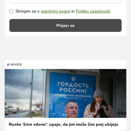
Strinjam se s
splošnimi pogoji
in
Politiko zasebnosti
.
Prijavi se
NOVICE
Ruske 'črne vdove': upajo, da jim može čim prej ubijejo