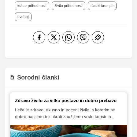
kuhar prihodnosti
živilo prihodnosti
sladki krompir
dvoboj
Sorodni članki
Zdravo živilo za vitko postavo in dobro prebavo
Leča je zdravo, okusno in poceni živilo, s katerim se
dobro nasitimo ter hkrati zaužijemo vrsto koristnih
hranil. Če ne veste, kako bi to drobno stročnico, ki nam
je na voljo v različnih barvah in velikostih, vključili v
svoje obroke, vas vabimo, da preizkusite ideji, ki sta