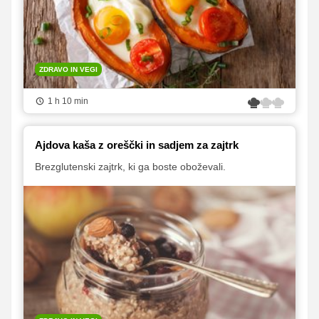
ZDRAVO IN VEGI
1 h 10 min
Ajdova kaša z oreščki in sadjem za zajtrk
Brezglutenski zajtrk, ki ga boste oboževali.