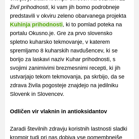
živil prihodnosti
, ki vam jih bomo podrobneje
predstavili v okviru zeleno obarvanega projekta
Kuhinja prihodnosti
, ki to pomlad poteka na
portalu Okusno.je. Gre za prvo slovensko
spletno kuharsko tekmovanje, v katerem
spremljamo 8 kuharskih navdušencev, ki se
borijo za laskavi naziv Kuhar prihodnosti, s
svojimi zanimivimi brezmesnimi recepti, ki jih
ustvarjajo tekom tekmovanja, pa skrbijo, da se
zdrava živila pogosteje znajdejo na jedilniku
Slovenk in Slovencev.
Odličen vir vlaknin in antioksidantov
Zaradi številnih zdravju koristnih lastnosti sladki
krompir tudi pri nas dobiva vse pomembnejše