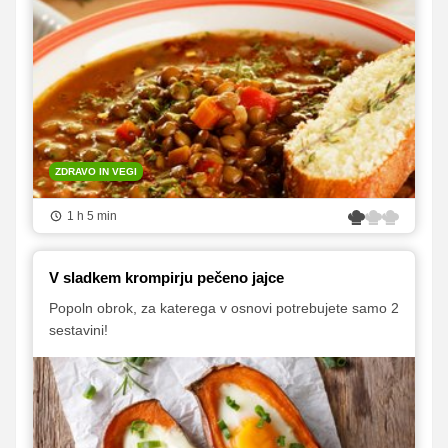
ZDRAVO IN VEGI
1 h 5 min
V sladkem krompirju pečeno jajce
Popoln obrok, za katerega v osnovi potrebujete samo 2
sestavini!