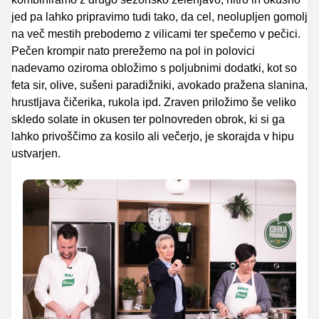
jed pa lahko pripravimo tudi tako, da cel, neolupljen gomolj
na več mestih prebodemo z vilicami ter spečemo v pečici.
Pečen krompir nato prerežemo na pol in polovici
nadevamo oziroma obložimo s poljubnimi dodatki, kot so
feta sir, olive, sušeni paradižniki, avokado pražena slanina,
hrustljava čičerika, rukola ipd. Zraven priložimo še veliko
skledo solate in okusen ter polnovreden obrok, ki si ga
lahko privoščimo za kosilo ali večerjo, je skorajda v hipu
ustvarjen.