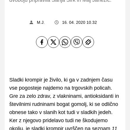
M.J.
16. 04. 2020 10.32
Sladki krompir je živilo, ki ga v zadnjem času
vse pogosteje najdemo na trgovskih policah.
Gre za zelo zdrav, z vlakninami, antioksidanti in
številnimi rudninami bogat gomolj, ki se odlično
obnese tako v slanih kot tudi v sladkih jedeh.
Ker z njegovo pridelavo tudi ne škodujemo
okolju, je sladki krompir uvrščen na seznam
11