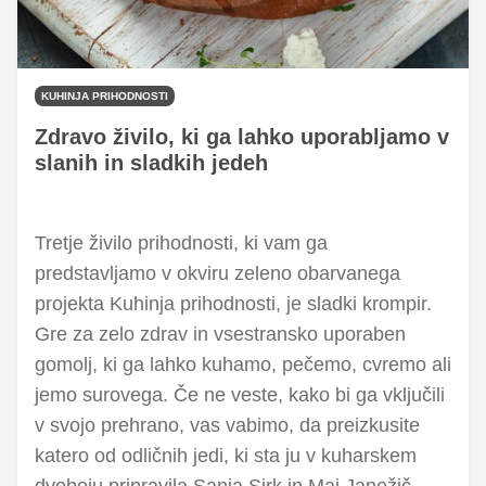
KUHINJA PRIHODNOSTI
Zdravo živilo, ki ga lahko uporabljamo v
slanih in sladkih jedeh
Tretje živilo prihodnosti, ki vam ga
predstavljamo v okviru zeleno obarvanega
projekta Kuhinja prihodnosti, je sladki krompir.
Gre za zelo zdrav in vsestransko uporaben
gomolj, ki ga lahko kuhamo, pečemo, cvremo ali
jemo surovega. Če ne veste, kako bi ga vključili
v svojo prehrano, vas vabimo, da preizkusite
katero od odličnih jedi, ki sta ju v kuharskem
dvoboju pripravila Sanja Sirk in Maj Janežič.