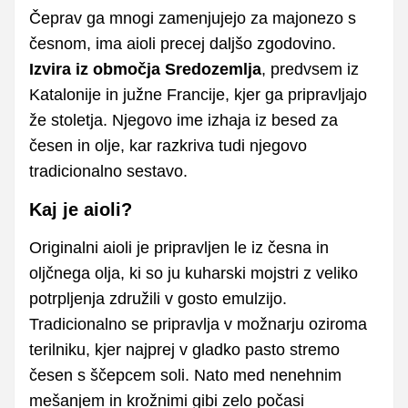
Čeprav ga mnogi zamenjujejo za majonezo s
česnom, ima aioli precej daljšo zgodovino.
Izvira iz območja Sredozemlja
, predvsem iz
Katalonije in južne Francije, kjer ga pripravljajo
že stoletja. Njegovo ime izhaja iz besed za
česen in olje, kar razkriva tudi njegovo
tradicionalno sestavo.
Kaj je aioli?
Originalni aioli je pripravljen le iz česna in
oljčnega olja, ki so ju kuharski mojstri z veliko
potrpljenja združili v gosto emulzijo.
Tradicionalno se pripravlja v možnarju oziroma
terilniku, kjer najprej v gladko pasto stremo
česen s ščepcem soli. Nato med nenehnim
mešanjem in krožnimi gibi zelo počasi