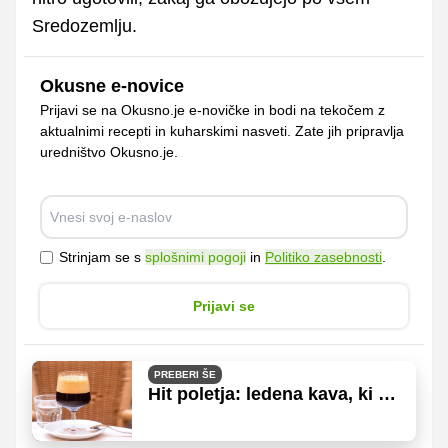
Sredozemlju.
Okusne e-novice
Prijavi se na Okusno.je e-novičke in bodi na tekočem z
aktualnimi recepti in kuharskimi nasveti. Zate jih pripravlja
uredništvo Okusno.je.
Strinjam se s
splošnimi pogoji
in
Politiko zasebnosti
.
Prijavi se
PREBERI ŠE
Hit poletja: ledena kava, ki jo
boste pili vsak dan