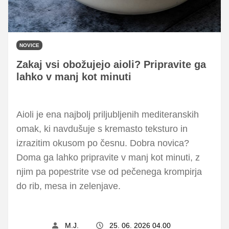
NOVICE
Zakaj vsi obožujejo aioli? Pripravite ga
lahko v manj kot minuti
Aioli je ena najbolj priljubljenih mediteranskih
omak, ki navdušuje s kremasto teksturo in
izrazitim okusom po česnu. Dobra novica?
Doma ga lahko pripravite v manj kot minuti, z
njim pa popestrite vse od pečenega krompirja
do rib, mesa in zelenjave.
M.J.
25. 06. 2026 04.00