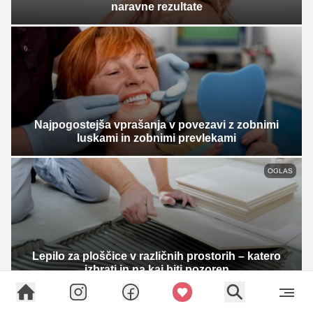
naravne rezultate
Najpogostejša vprašanja v povezavi z zobnimi
luskami in zobnimi prevlekami
OGLAS
Lepilo za ploščice v različnih prostorih – katero
izbrati in na kaj biti pozoren