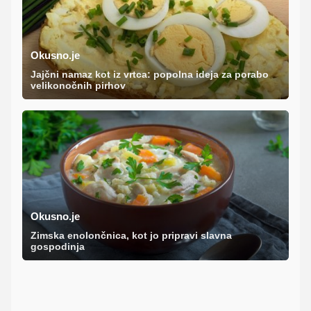
Okusno.je
Jajčni namaz kot iz vrtca: popolna ideja za porabo
velikonočnih pirhov
Okusno.je
Zimska enolončnica, kot jo pripravi slavna
gospodinja