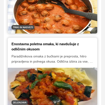
kuhanju pozorni in kako jo nadgradimo, da bo
navdušila čisto vsakega?
TRIKI IN NASVETI
Enostavna poletna omaka, ki navdušuje z
odličnim okusom
Paradižnikova omaka z bučkami je preprosta, hitro
pripravljena in polnega okusa. Odlična izbira za vse, ki
iščete idejo, kako porabiti sezonske bučke in svež
paradižnik. Postrežete jo lahko s testeninami ali kot
prilogo k polpetom in drugim jedem – tudi brez mesa
bo zadovoljila še tako zahtevne jedce.
ZELENJAVA