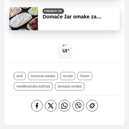
PREBERI ŠE
Domače žar omake za
nepozabne piknike
UI
aioli
česnova omaka
recept
česen
mediteranska kuhinja
domača omaka