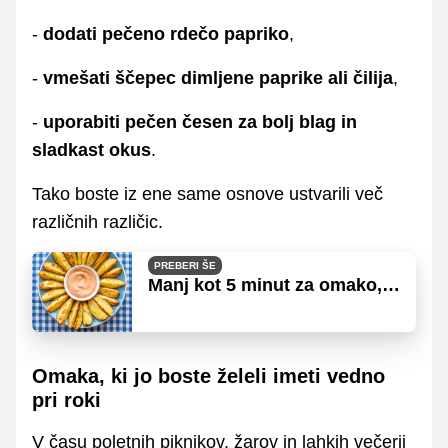
-
dodati pečeno rdečo papriko
,
-
vmešati ščepec dimljene paprike ali čilija
,
-
uporabiti pečen česen za bolj blag in
sladkast okus
.
Tako boste iz ene same osnove ustvarili več
različnih različic.
PREBERI ŠE
Manj kot 5 minut za omako,
ki se poda k skoraj vsaki jedi
Omaka, ki jo boste želeli imeti vedno
pri roki
V času poletnih piknikov, žarov in lahkih večerij