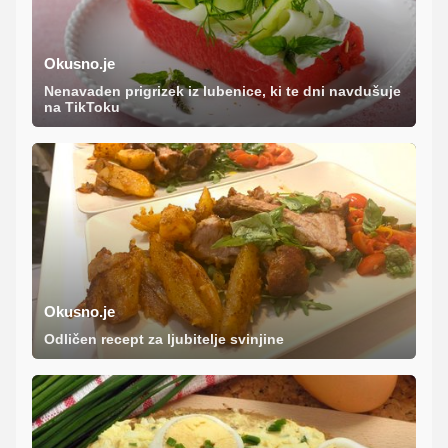
Okusno.je
Nenavaden prigrizek iz lubenice, ki te dni navdušuje
na TikToku
Okusno.je
Odličen recept za ljubitelje svinjine