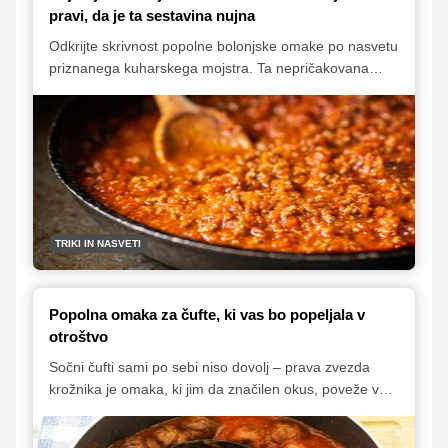
pravi, da je ta sestavina nujna
Odkrijte skrivnost popolne bolonjske omake po nasvetu
priznanega kuharskega mojstra. Ta nepričakovana
sestavina priljubljeni jedi doda neverjetno kremnost in
avtentičen italijanski okus.
TRIKI IN NASVETI
Popolna omaka za čufte, ki vas bo popeljala v
otroštvo
Sočni čufti sami po sebi niso dovolj – prava zvezda
krožnika je omaka, ki jim da značilen okus, poveže vse
sestavine in poskrbi, da je jed nepozabna. A kako
pripraviti dobro omako za čufte, na kaj moramo biti pri