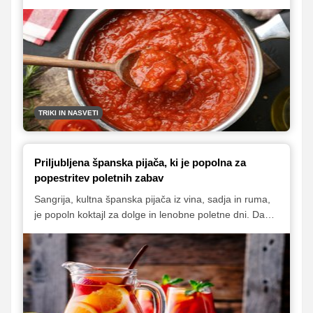
lahko bistveno spremeni že ena sestavina, ki jo znani
kuharski mojstri pogosto dodajo za bogatejši in polnejši
okus.
TRIKI IN NASVETI
Priljubljena španska pijača, ki je popolna za
popestritev poletnih zabav
Sangrija, kultna španska pijača iz vina, sadja in ruma,
je popoln koktajl za dolge in lenobne poletne dni. Da
boste tudi vi lahko uživali v njenem edinstvenem okusu,
vam predstavljamo odličen recept, izbrskali pa smo tudi
nekaj nasvetov, ki jih je pri pripravi sangrije dobro
upoštevati.