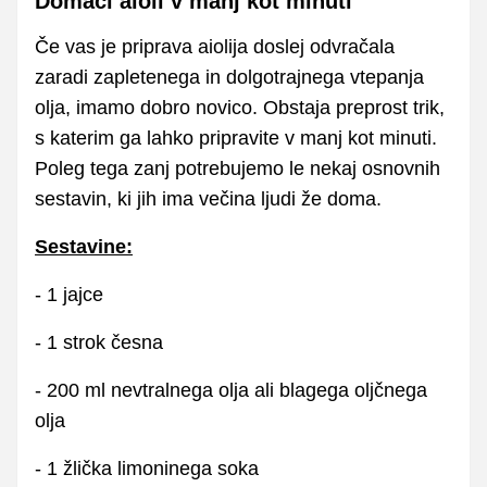
Domači aioli v manj kot minuti
Če vas je priprava aiolija doslej odvračala
zaradi zapletenega in dolgotrajnega vtepanja
olja, imamo dobro novico. Obstaja preprost trik,
s katerim ga lahko pripravite v manj kot minuti.
Poleg tega zanj potrebujemo le nekaj osnovnih
sestavin, ki jih ima večina ljudi že doma.
Sestavine:
- 1 jajce
- 1 strok česna
- 200 ml nevtralnega olja ali blagega oljčnega
olja
- 1 žlička limoninega soka