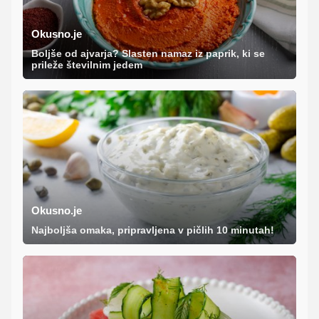
Okusno.je
Boljše od ajvarja? Slasten namaz iz paprik, ki se
prileže številnim jedem
Okusno.je
Najboljša omaka, pripravljena v pičlih 10 minutah!