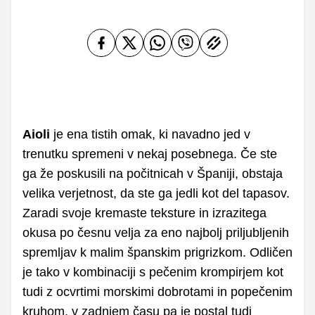
Aioli
je ena tistih omak, ki navadno jed v
trenutku spremeni v nekaj posebnega. Če ste
ga že poskusili na počitnicah v Španiji, obstaja
velika verjetnost, da ste ga jedli kot del tapasov.
Zaradi svoje kremaste teksture in izrazitega
okusa po česnu velja za eno najbolj priljubljenih
spremljav k malim španskim prigrizkom. Odličen
je tako v kombinaciji s pečenim krompirjem kot
tudi z ocvrtimi morskimi dobrotami in popečenim
kruhom, v zadnjem času pa je postal tudi