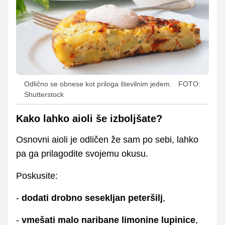
Odlično se obnese kot priloga številnim jedem.
FOTO:
Shutterstock
Kako lahko aioli še izboljšate?
Osnovni aioli je odličen že sam po sebi, lahko
pa ga prilagodite svojemu okusu.
Poskusite:
-
dodati drobno sesekljan peteršilj
,
-
vmešati malo naribane limonine lupinice
,