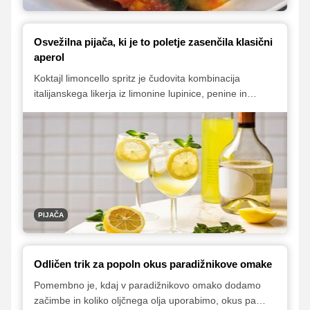
Osvežilna pijača, ki je to poletje zasenčila klasični
aperol
Koktajl limoncello spritz je čudovita kombinacija
italijanskega likerja iz limonine lupinice, penine in
mineralne vode. Je prijetno osvežilen, navdušuje pa
tudi s čudovito barvo in prijetnim vonjem. Za
popestritev mu dodajte nekaj metinih listov ali limoninih
rezin in dobili boste odličen koktajl, s katerim boste na
naslednji domači zabavi navdušili obiske.
PIJAČA
Odličen trik za popoln okus paradižnikove omake
Pomembno je, kdaj v paradižnikovo omako dodamo
začimbe in koliko oljčnega olja uporabimo, okus pa