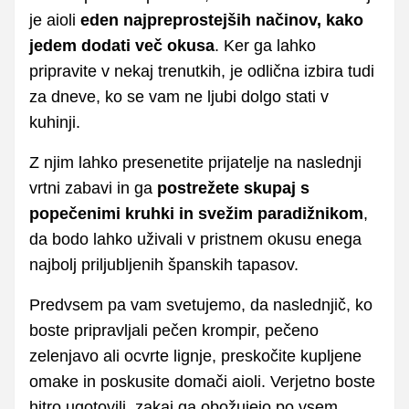
je aioli
eden najpreprostejših načinov, kako
jedem dodati več okusa
. Ker ga lahko
pripravite v nekaj trenutkih, je odlična izbira tudi
za dneve, ko se vam ne ljubi dolgo stati v
kuhinji.
Z njim lahko presenetite prijatelje na naslednji
vrtni zabavi in ga
postrežete skupaj s
popečenimi kruhki in svežim paradižnikom
,
da bodo lahko uživali v pristnem okusu enega
najbolj priljubljenih španskih tapasov.
Predvsem pa vam svetujemo, da naslednjič, ko
boste pripravljali pečen krompir, pečeno
zelenjavo ali ocvrte lignje, preskočite kupljene
omake in poskusite domači aioli. Verjetno boste
hitro ugotovili, zakaj ga obožujejo po vsem