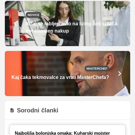
NOVICE
Kdaj se rabljen avto na lizing bolj splača
kot klasičen nakup
MASTERCHEF
Kaj čaka tekmovalce za vrati MasterChefa?
Sorodni članki
Najboljša bolonjska omaka: Kuharski mojster