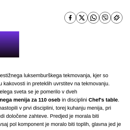
 prestižnega luksemburškega tekmovanja, kjer so
u kakovosti in preteklih uvrstitev na tekmovanju.
celega sveta se je pomerilo v dveh
dnega menija
za 110 oseb
in disciplini
Chef's table
.
stopili v prvi disciplini, torej kuhanju menija, pri
di določene zahteve. Predjed je morala biti
j pol komponent je moralo biti toplih, glavna jed je