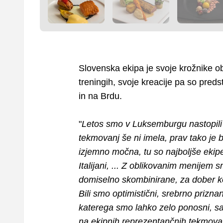
Slovenska ekipa je svoje krožnike obl
treningih, svoje kreacije pa so preds
in na Brdu.
"
Letos smo v Luksemburgu nastopili z
tekmovanj še ni imela, prav tako je b
izjemno močna, tu so najboljše ekipe
Italijani, ... Z oblikovanim menijem s
domiselno skombinirane, za dober kon
Bili smo optimistični, srebrno priznan
katerega smo lahko zelo ponosni, sa
na ekipnih reprezentančnih tekmovanj