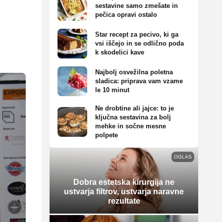
sestavine samo zmešate in
pečica opravi ostalo
Star recept za pecivo, ki ga
vsi iščejo in se odlično poda
k skodelici kave
Najbolj osvežilna poletna
sladica: priprava vam vzame
le 10 minut
Ne drobtine ali jajce: to je
ključna sestavina za bolj
mehke in sočne mesne
polpete
OGLAS
Dobra estetska kirurgija ne
ustvarja filtrov, ustvarja naravne
rezultate