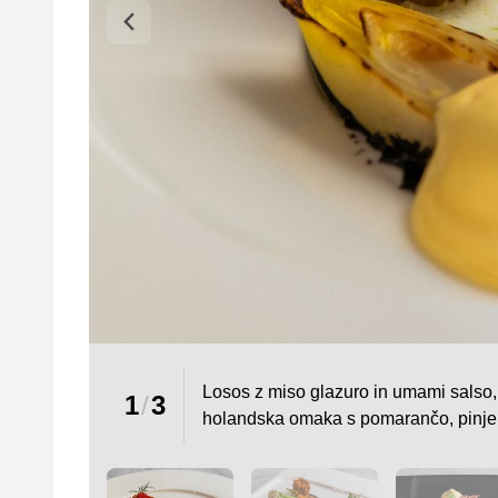
Losos z miso glazuro in umami salso, l
1
/
3
holandska omaka s pomarančo, pinje