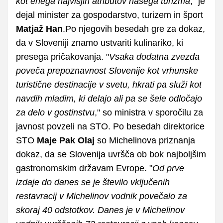
kot enega najvišjih atributov našega turizma
," je
dejal minister za gospodarstvo, turizem in šport
Matjaž Han
.Po njegovih besedah gre za dokaz,
da v Sloveniji znamo ustvariti kulinariko, ki
presega pričakovanja. "
Vsaka dodatna zvezda
poveča prepoznavnost Slovenije kot vrhunske
turistične destinacije v svetu, hkrati pa služi kot
navdih mladim, ki delajo ali pa se šele odločajo
za delo v gostinstvu
," so ministra v sporočilu za
javnost povzeli na STO. Po besedah direktorice
STO
Maje Pak Olaj
so Michelinova priznanja
dokaz, da se Slovenija uvršča ob bok najboljšim
gastronomskim državam Evrope. "
Od prve
izdaje do danes se je število vključenih
restavracij v Michelinov vodnik povečalo za
skoraj 40 odstotkov. Danes je v Michelinov