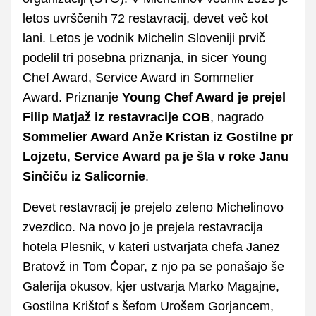
letos uvrščenih 72 restavracij, devet več kot
lani. Letos je vodnik Michelin Sloveniji prvič
podelil tri posebna priznanja, in sicer Young
Chef Award, Service Award in Sommelier
Award. Priznanje
Young Chef Award je prejel
Filip Matjaž iz restavracije COB
, nagrado
Sommelier Award Anže Kristan iz Gostilne pr
Lojzetu
,
Service Award pa je šla v roke Janu
Sinčiču iz Salicornie
.
Devet restavracij je prejelo zeleno Michelinovo
zvezdico. Na novo jo je prejela restavracija
hotela Plesnik, v kateri ustvarjata chefa Janez
Bratovž in Tom Čopar, z njo pa se ponašajo še
Galerija okusov, kjer ustvarja Marko Magajne,
Gostilna Krištof s šefom Urošem Gorjancem,