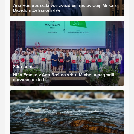
Ana Roš obdržala vse zvezdice, restavraciji Milka z
Davidom Žefranom dve
24ur.com
Hiša Franko z Ano Roš na vrhu: Michelin nagradil
slovenske chefe