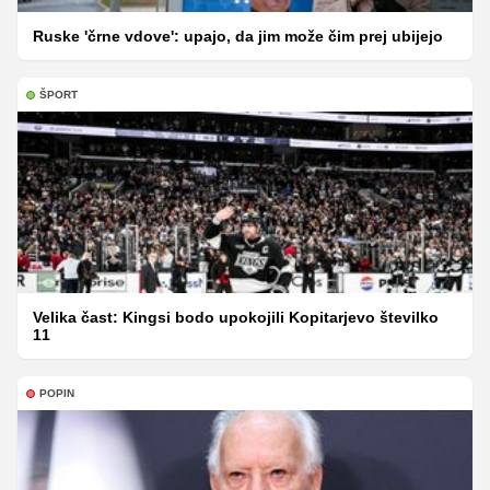
Ruske 'črne vdove': upajo, da jim može čim prej ubijejo
ŠPORT
Velika čast: Kingsi bodo upokojili Kopitarjevo številko
11
POPIN