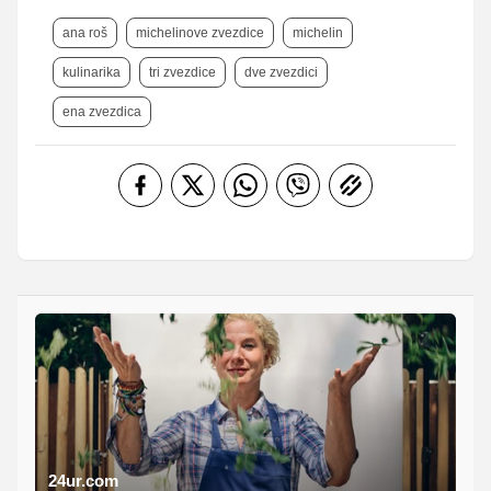
ana roš
michelinove zvezdice
michelin
kulinarika
tri zvezdice
dve zvezdici
ena zvezdica
24ur.com