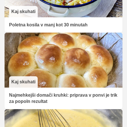
Kaj skuhati
Poletna kosila v manj kot 30 minutah
Kaj skuhati
Najmehkejši domači kruhki: priprava v ponvi je trik
za popoln rezultat