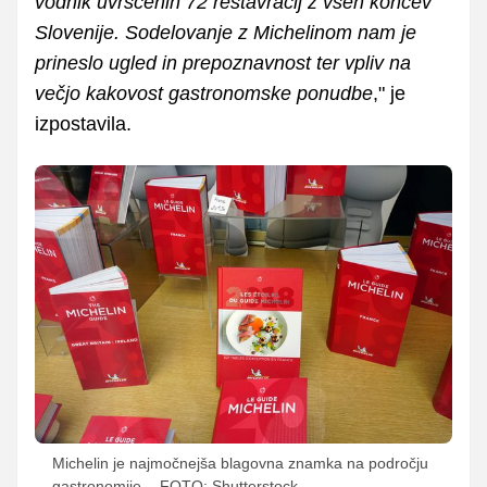
vodnik uvrščenih 72 restavracij z vseh koncev
Slovenije. Sodelovanje z Michelinom nam je
prineslo ugled in prepoznavnost ter vpliv na
večjo kakovost gastronomske ponudbe
," je
izpostavila.
Michelin je najmočnejša blagovna znamka na področju
gastronomije.
FOTO: Shutterstock