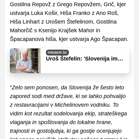
Gostilna Repovž z Grego Repovžem, Grič, kjer
ustvarja Luka Košir, Hiša Franko z Ano Roš,
Hiša Linhart z Urošem Štefelinom, Gostilna
Mahorčič s Ksenijo Krajšek Mahor in
Špacapanova hiša, kjer ustvarja Ago Špacapan.
PREBERI ŠE
Uroš Štefelin: 'Slovenija ima
zelo velik kulinarični
potencial'
"
Zelo sem ponosen, da Slovenija že šesto leto
zapored sodi med države, ki se lahko pohvalijo
z restavracijami v Michelinovem vodniku. To
vidim kot rezultat sodelovanja ekip, strateškega
vlaganja in spoštovanja do lokalne hrane,
trajnosti in gostoljubja, ki ga gostje ocenjujejo