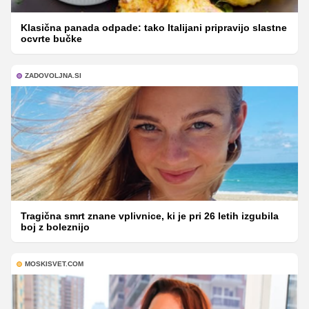
Klasična panada odpade: tako Italijani pripravijo slastne
ocvrte bučke
ZADOVOLJNA.SI
Tragična smrt znane vplivnice, ki je pri 26 letih izgubila
boj z boleznijo
MOSKISVET.COM