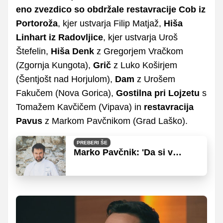
eno zvezdico so obdržale restavracije Cob iz
Portoroža
, kjer ustvarja Filip Matjaž,
Hiša
Linhart iz Radovljice
, kjer ustvarja Uroš
Štefelin,
Hiša Denk
z Gregorjem Vračkom
(Zgornja Kungota),
Grič
z Luko Koširjem
(Šentjošt nad Horjulom),
Dam
z Urošem
Fakučem (Nova Gorica),
Gostilna pri Lojzetu
s
Tomažem Kavčičem (Vipava) in
restavracija
Pavus
z Markom Pavčnikom (Grad Laško).
PREBERI ŠE
Marko Pavčnik: 'Da si v
oddaji, je tako, kot bi ti nekdo
dal certifikat'