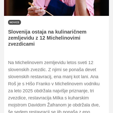
NOVICE
Slovenija ostaja na kulinaričnem
zemljevidu z 12 Michelinovimi
zvezdicami
Na Michelinovem zemljevidu letos sveti 12
slovenskih zvezdic. Z njimi se ponaša devet
slovenskih restavracij, ena manj kot lani. Ana
Roš je s Hišo Franko v Michelinovem vodniku
za leto 2025 obdržala najvišje priznanje, tri
zvezdice, restavracija Milka s kuharskim
mojstrom Davidom Žafranom je obdržala dve,
še sedem restavracij se jih ponaša z eno.