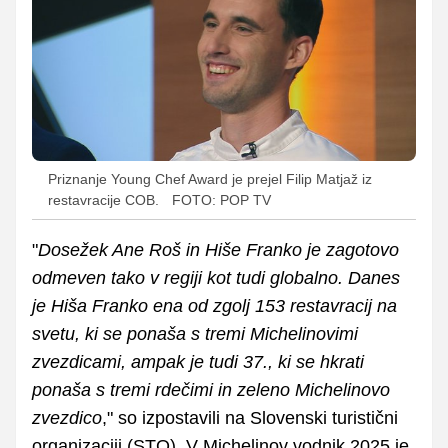
Priznanje Young Chef Award je prejel Filip Matjaž iz
restavracije COB.
FOTO: POP TV
"
Dosežek Ane Roš in Hiše Franko je zagotovo
odmeven tako v regiji kot tudi globalno. Danes
je Hiša Franko ena od zgolj 153 restavracij na
svetu, ki se ponaša s tremi Michelinovimi
zvezdicami, ampak je tudi 37., ki se hkrati
ponaša s tremi rdečimi in zeleno Michelinovo
zvezdico
," so izpostavili na Slovenski turistični
organizaciji (STO). V Michelinov vodnik 2025 je