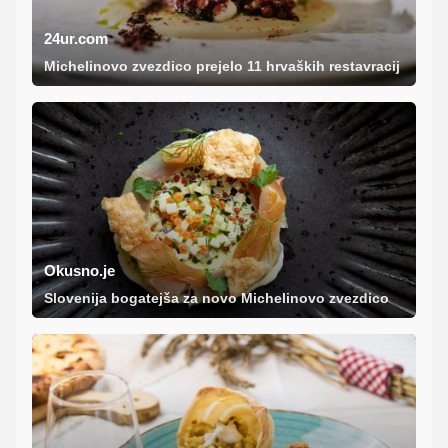
24ur.com
Michelinovo zvezdico prejelo 11 hrvaških restavracij
Okusno.je
Slovenija bogatejša za novo Michelinovo zvezdico