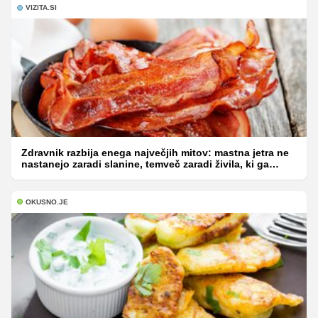
VIZITA.SI
Zdravnik razbija enega največjih mitov: mastna jetra ne
nastanejo zaradi slanine, temveč zaradi živila, ki ga
imamo vsi radi
OKUSNO.JE