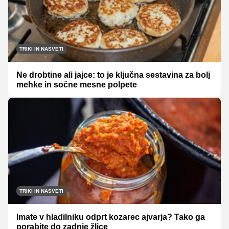
TRIKI IN NASVETI
Ne drobtine ali jajce: to je ključna sestavina za bolj
mehke in sočne mesne polpete
TRIKI IN NASVETI
Imate v hladilniku odprt kozarec ajvarja? Tako ga
porabite do zadnje žlice