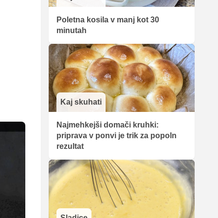
Poletna kosila v manj kot 30
minutah
Kaj skuhati
Najmehkejši domači kruhki:
priprava v ponvi je trik za popoln
rezultat
Sladice