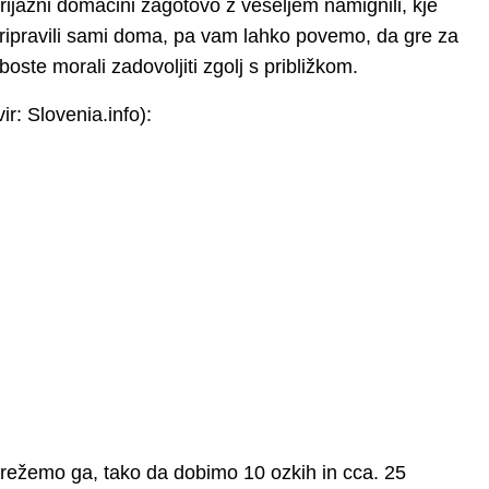
rijazni domačini zagotovo z veseljem namignili, kje
 pripravili sami doma, pa vam lahko povemo, da gre za
oste morali zadovoljiti zgolj s približkom.
vir: Slovenia.info):
zrežemo ga, tako da dobimo 10 ozkih in cca. 25