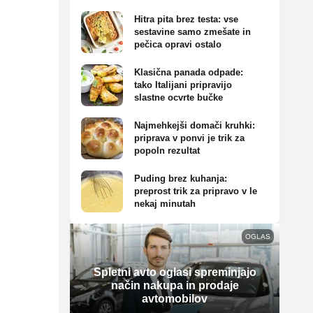
Hitra pita brez testa: vse
sestavine samo zmešate in
pečica opravi ostalo
Klasična panada odpade:
tako Italijani pripravijo
slastne ocvrte bučke
Najmehkejši domači kruhki:
priprava v ponvi je trik za
popoln rezultat
Puding brez kuhanja:
preprost trik za pripravo v le
nekaj minutah
OGLAS
Spletni avto oglasi spreminjajo
način nakupa in prodaje
avtomobilov