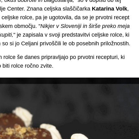
e, okus dobrote in blagostanja,
" so v dopisu ob tej
Celje Center. Znana celjska slaščičarka
Katarina Volk
,
 celjske rolce, pa je ugotovila, da se je prvotni recept
ljskem območju. "
Nikjer v Sloveniji in širše preko meja
upiti,
" je zapisala v svoji predstavitvi celjske rolce, ki
 so si jo Celjani privoščili le ob posebnih priložnostih.
 rolce še danes pripravljajo po prvotni recepturi, ki
biti rolce ročno zvite.