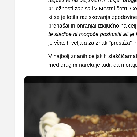
najdeš le na celjskem in nikjer drugj
priložnosti zapisali v Mestni četrti 
ki se je lotila raziskovanja zgodovine
prenašal in ohranjal izključno na ce
te sladice ni mogoče poskusiti ali je k
je včasih veljala za znak "prestiža" in
V najbolj znanih celjskih slaščičarnah
med drugim narekuje tudi, da morajo 