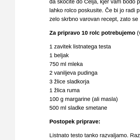
da skočite do Celja, kjer vam bodo p
lahko rolco poskusite. Če bi jo radi
zelo skrbno varovan recept, zato se b
Za pripravo 10 rolc potrebujemo
(
1 zavitek listnatega testa
1 beljak
750 ml mleka
2 vaniljeva pudinga
3 žlice sladkorja
1 žlica ruma
100 g margarine (ali masla)
500 ml sladke smetane
Postopek priprave:
Listnato testo tanko razvaljamo. Ra