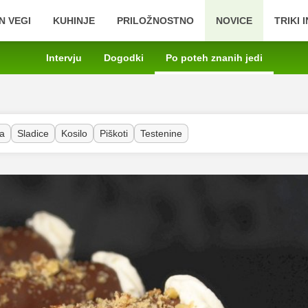
N VEGI
KUHINJE
PRILOŽNOSTNO
NOVICE
TRIKI 
Intervju
Dogodki
Po poteh znanih jedi
a
Sladice
Kosilo
Piškoti
Testenine