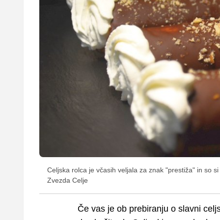
Celjska rolca je včasih veljala za znak "prestiža" in so si
Zvezda Celje
Če vas je ob prebiranju o slavni celjsk