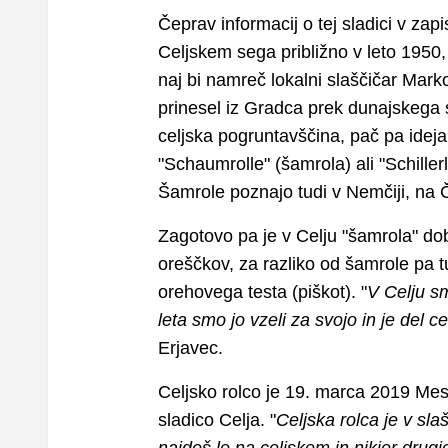
Čeprav informacij o tej sladici v za
Celjskem sega približno v leto 1950, 
naj bi namreč lokalni slaščičar Mark
prinesel iz Gradca prek dunajskega 
celjska pogruntavščina, pač pa ideja 
"Schaumrolle" (šamrola) ali "Schillerlo
Šamrole poznajo tudi v Nemčiji, n
Zagotovo pa je v Celju "šamrola" dobi
oreščkov, za razliko od šamrole pa t
orehovega testa (piškot). "
V Celju sm
leta smo jo vzeli za svojo in je del 
Erjavec.
Celjsko rolco je 19. marca 2019 Mest
sladico Celja. "
Celjska rolca je v sla