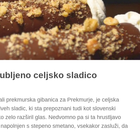
jubljeno celjsko sladico
 ali prekmurska gibanica za Prekmurje, je celjska
dveh sladic, ki sta prepoznani tudi kot slovenski
tako zelo razširil glas. Nedvomno pa si ta hrustljavo
n napolnjen s stepeno smetano, vsekakor zasluži, da