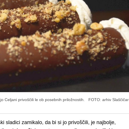
 jo Celjani privoščili le ob posebnih priložnostih.
FOTO: arhiv Slaščiča
i sladici zamikalo, da bi si jo privoščili, je najbolje,