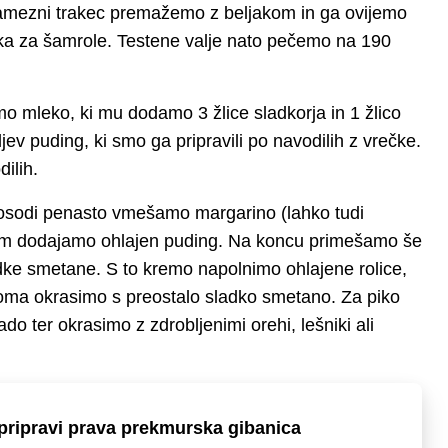
samezni trakec premažemo z beljakom in ga ovijemo
čka za šamrole. Testene valje nato pečemo na 190
o mleko, ki mu dodamo 3 žlice sladkorja in 1 žlico
v puding, ki smo ga pripravili po navodilih z vrečke.
ilih.
osodi penasto vmešamo margarino (lahko tudi
em dodajamo ohlajen puding. Na koncu primešamo še
adke smetane. S to kremo napolnimo ohlajene rolice,
roma okrasimo s preostalo sladko smetano. Za piko
ado ter okrasimo z zdrobljenimi orehi, lešniki ali
pripravi prava prekmurska gibanica