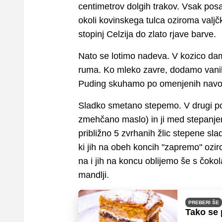
centimetrov dolgih trakov. Vsak po
okoli kovinskega tulca oziroma valj
stopinj Celzija do zlato rjave barve.
Nato se lotimo nadeva. V kozico dam
ruma. Ko mleko zavre, dodamo vanilje
Puding skuhamo po omenjenih navod
Sladko smetano stepemo. V drugi p
zmehčano maslo) in ji med stepanj
približno 5 zvrhanih žlic stepene sl
ki jih na obeh koncih "zapremo" ozi
na i jih na koncu oblijemo še s čokol
mandlji.
PREBERI ŠE
Tako se 