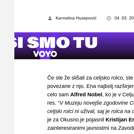
Karmelina Husejnović
04. 03. 2
Če ste že slišali za celjsko rolco, st
povezane z njo. Ena najbolj razširjenih
celo sam
Alfred Nobel
, ko je v Cel
res. "
V Muzeju novejše zgodovine Cel
celjski rolci ni užival, saj je rolca n
je za Okusno.je pojasnil
Kristijan E
zainteresiranimi javnostmi na Zavod