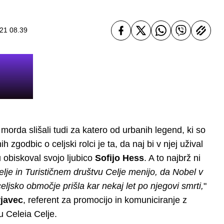
021 08.39
e morda slišali tudi za katero od urbanih legend, ki so
 zgodbic o celjski rolci je ta, da naj bi v njej užival
ju obiskoval svojo ljubico
Sofijo Hess
. A to najbrž ni
je in Turističnem društvu Celje menijo, da Nobel v
a celjsko območje prišla kar nekaj let po njegovi smrti,
"
rjavec
, referent za promocijo in komuniciranje z
u Celeia Celje.