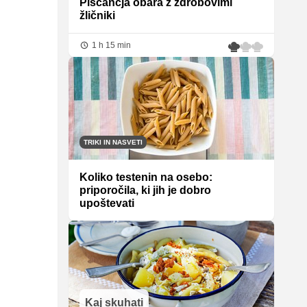
Piščančja obara z zdrobovimi
žličniki
1 h 15 min
TRIKI IN NASVETI
Koliko testenin na osebo:
priporočila, ki jih je dobro
upoštevati
Kaj skuhati