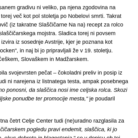
pisanem gradivu ni veliko, pa njena zgodovina na
torej več kot pol stoletja po Nobelovi smrti. Takrat
ovič (iz takratne Slaščičarne Na na) recept za rolco
slaščičarskega mojstra. Sladica torej ni povsem
izvira iz sosednje Avstrije, kjer je poznana kot
cken", in naj bi jo pripravljali že v 19. stoletju.
a Češkem, Slovaškem in Madžarskem.
la svojevrsten pečat – čokoladni preliv in posip iz
udi ni narejena iz listnatega testa, ampak posebnega
o ponosni, da slaščica nosi ime celjska rolca. Skozi
celjske ponudbe ter promocije mesta,"
je poudaril
na četrt Celje Center tudi (ne)uradno razglasila za
ščičarskem pogledu pravi endemit, slaščica, ki jo