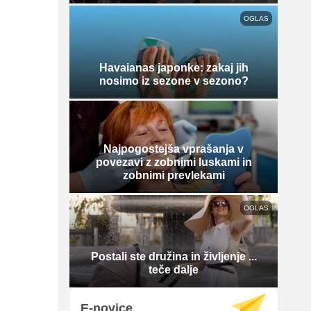
OGLAS
Havaianas japonke: zakaj jih
nosimo iz sezone v sezono?
Najpogostejša vprašanja v
povezavi z zobnimi luskami in
zobnimi prevlekami
OGLAS
Postali ste družina in življenje ...
teče dalje
E-novice