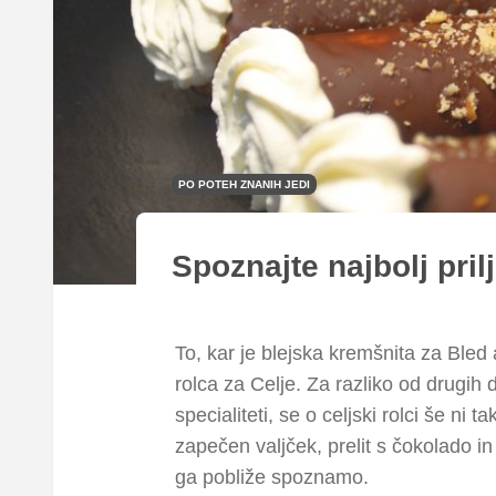
PO POTEH ZNANIH JEDI
Spoznajte najbolj pril
To, kar je blejska kremšnita za Bled
rolca za Celje. Za razliko od drugih 
specialiteti, se o celjski rolci še ni 
zapečen valjček, prelit s čokolado i
ga pobliže spoznamo.