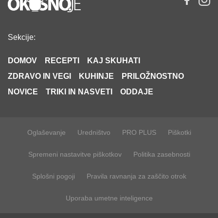
Sekcije:
DOMOV
RECEPTI
KAJ SKUHATI
ZDRAVO IN VEGI
KUHINJE
PRILOŽNOSTNO
NOVICE
TRIKI IN NASVETI
ODDAJE
Oglaševanje
Uredništvo
PRO PLUS
Piškotki
Spremeni nastavitve piškotkov
Politika zasebnosti
Splošni pogoji
Pravila ravnanja za zaščito otrok
Uporaba umetne inteligence