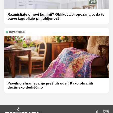
Razmišljate o novi kuhinji? Oblikovalci opozarjajo, da te
barve izgubljajo priljubljenost
DOMINVRT.SI
Pravilno shranjevanje prešitih odej: Kako ohraniti
družinsko dediščino