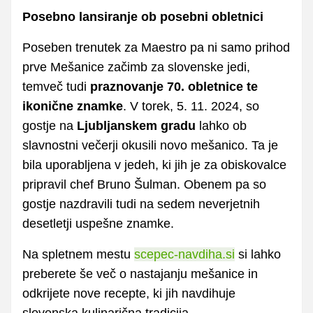
Posebno lansiranje ob posebni obletnici
Poseben trenutek za Maestro pa ni samo prihod
prve Mešanice začimb za slovenske jedi,
temveč tudi
praznovanje 70. obletnice te
ikonične znamke
. V torek, 5. 11. 2024, so
gostje na
Ljubljanskem gradu
lahko ob
slavnostni večerji okusili novo mešanico. Ta je
bila uporabljena v jedeh, ki jih je za obiskovalce
pripravil chef Bruno Šulman. Obenem pa so
gostje nazdravili tudi na sedem neverjetnih
desetletji uspešne znamke.
Na spletnem mestu
scepec-navdiha.si
si lahko
preberete še več o nastajanju mešanice in
odkrijete nove recepte, ki jih navdihuje
slovenska kulinarična tradicija.