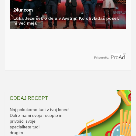
24ur.com
Luka Jezeršek o delu v Avstriji: Ko obvladaš posel,
ni več meja
Priporoča
ODDAJ RECEPT
Naj pokukamo tudi v tvoj lonec!
Deli z nami svoje recepte in
privošči svoje
specialitete tudi
drugim.