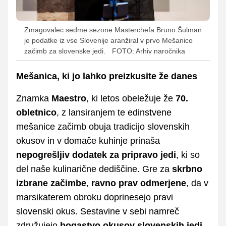
Zmagovalec sedme sezone Masterchefa Bruno Šulman
je podatke iz vse Slovenije aranžiral v prvo Mešanico
začimb za slovenske jedi.
FOTO: Arhiv naročnika
Mešanica, ki jo lahko preizkusite že danes
Znamka
Maestro
, ki letos obeležuje že
70.
obletnico
, z lansiranjem te edinstvene
mešanice začimb obuja tradicijo slovenskih
okusov in v domače kuhinje prinaša
nepogrešljiv dodatek za pripravo jedi
, ki so
del naše kulinarične dediščine. Gre za
skrbno
izbrane začimbe
,
ravno prav odmerjene
, da v
marsikaterem obroku doprinesejo pravi
slovenski okus. Sestavine v sebi namreč
združujejo
bogastvo okusov slovenskih jedi
,