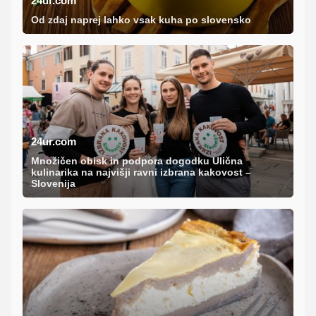
24ur.com
Od zdaj naprej lahko vsak kuha po slovensko
24ur.com
Množičen obisk in podpora dogodku Ulična
kulinarika na najvišji ravni izbrana kakovost –
Slovenija