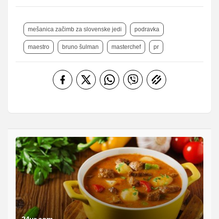
mešanica začimb za slovenske jedi
podravka
maestro
bruno šulman
masterchef
pr