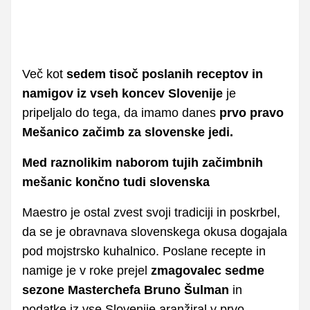
Več kot
sedem tisoč poslanih receptov in
namigov iz vseh koncev Slovenije
je
pripeljalo do tega, da imamo danes
prvo pravo
Mešanico začimb za slovenske jedi.
Med raznolikim naborom tujih začimbnih
mešanic končno tudi slovenska
Maestro je ostal zvest svoji tradiciji in poskrbel,
da se je obravnava slovenskega okusa dogajala
pod mojstrsko kuhalnico. Poslane recepte in
namige je v roke prejel
zmagovalec sedme
sezone Masterchefa
Bruno Šulman
in
podatke iz vse Slovenije aranžiral v prvo