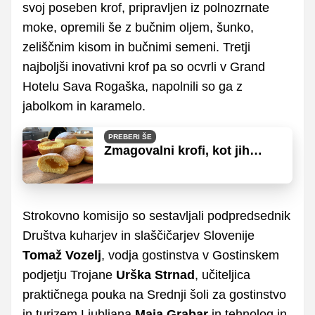
svoj poseben krof, pripravljen iz polnozrnate
moke, opremili še z bučnim oljem, šunko,
zeliščnim kisom in bučnimi semeni. Tretji
najboljši inovativni krof pa so ocvrli v Grand
Hotelu Sava Rogaška, napolnili so ga z
jabolkom in karamelo.
PREBERI ŠE
Zmagovalni krofi, kot jih
pripravita mladi slovenski
slaščičarki
Strokovno komisijo so sestavljali podpredsednik
Društva kuharjev in slaščičarjev Slovenije
Tomaž Vozelj
, vodja gostinstva v Gostinskem
podjetju Trojane
Urška Strnad
, učiteljica
praktičnega pouka na Srednji šoli za gostinstvo
in turizem Ljubljana
Maja Grabar
in tehnolog in