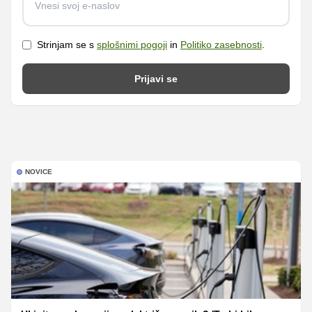
Strinjam se s
splošnimi pogoji
in
Politiko zasebnosti
.
Prijavi se
NOVICE