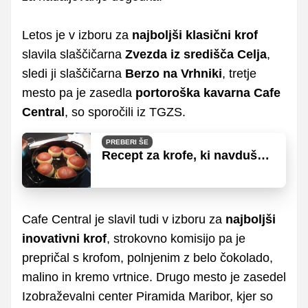
Letos je v izboru za
najboljši klasični krof
slavila slaščičarna
Zvezda iz središča Celja
,
sledi ji slaščičarna
Berzo na Vrhniki
, tretje
mesto pa je zasedla
portoroška kavarna Cafe
Central
, so sporočili iz TGZS.
PREBERI ŠE
Recept za krofe, ki navdušuje
Slovence
Cafe Central je slavil tudi v izboru za
najboljši
inovativni krof
, strokovno komisijo pa je
prepričal s krofom, polnjenim z belo čokolado,
malino in kremo vrtnice. Drugo mesto je zasedel
Izobraževalni center Piramida Maribor, kjer so