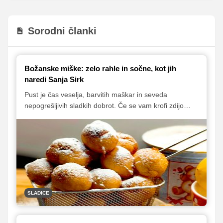
Sorodni članki
Božanske miške: zelo rahle in sočne, kot jih
naredi Sanja Sirk
Pust je čas veselja, barvitih maškar in seveda
nepogrešljivih sladkih dobrot. Če se vam krofi zdijo
preveč zapleteni, so te jogurtove miške z jabolkom
popolna izbira! Recept Sanje Sirk je preprost, saj ne
zahteva tehtanja ali uporabe mešalnika – vse, kar
potrebujete, je nekaj osnovnih sestavin, lonček za
merjenje in kuhalnica. Rezultat? Mehke, rahle in sočne
miške, ki bodo navdušile vse sladkosnede.
SLADICE