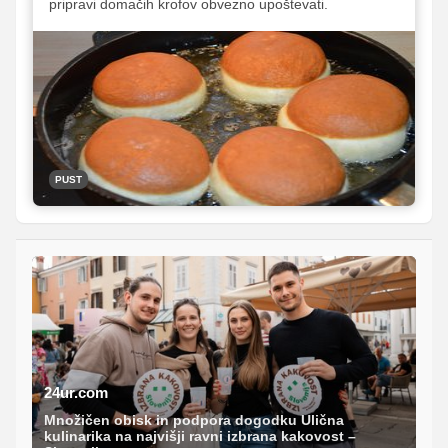
pripravi domačih krofov obvezno upoštevati.
PUST
24ur.com
Množičen obisk in podpora dogodku Ulična
kulinarika na najvišji ravni izbrana kakovost –