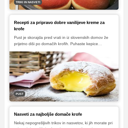
TRIKI IN NASVETI
Recepti za pripravo dobre vanilijeve kreme za
krofe
Pust je skorajda pred vrati in iz slovenskih domov že
prijetno diši po domačih krofih. Puhaste kepice
ocvrtega testa navadno napolnimo z marelično ali
kakšno drugo marmelado, v zadnjem času pa sta
priljubljeni polnili tudi Nutella in vaniljeva krema. Po
spletu smo pobrskali za različnimi recepti, ki vam bodo
pri pripravi dobre vaniljeve kreme zagotovo v veliko
pomoč.
PUST
Nasveti za najboljše domače krofe
Nekaj nepogrešljivih trikov in nasvetov, ki jih morate pri