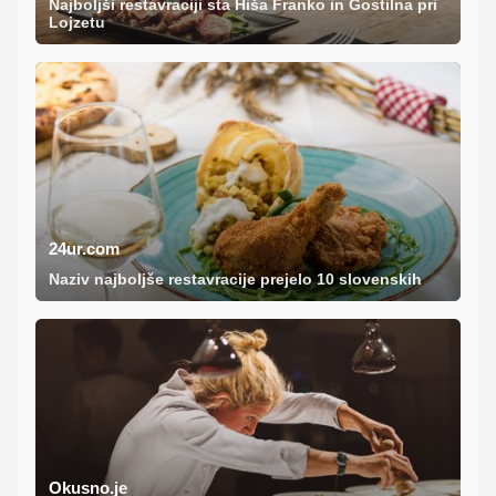
Najboljši restavraciji sta Hiša Franko in Gostilna pri
Lojzetu
24ur.com
Naziv najboljše restavracije prejelo 10 slovenskih
Okusno.je