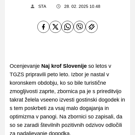
STA
28. 02. 2025 10.48
Ocenjevanje
Naj krof Slovenije
so letos v
TGZS pripravili peto leto. Izbor je nastal v
koronskem obdobju, ko so bile turistične
zmogljivosti zaprte, zbornica pa je s prireditvijo
takrat želela vseeno izvesti gostinski dogodek in
s tem poskrbeti za vsaj malo dogajanja in
optimizma v panogi. Na zbornici so zapisali, da
so se zaradi številnih pozitivnih odzivov odločili
za nadaljevanje dogodka.