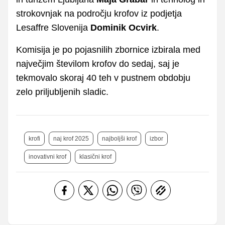
strokovnjak na področju krofov iz podjetja
Lesaffre Slovenija
Dominik Ocvirk
.
Komisija je po pojasnilih zbornice izbirala med
največjim številom krofov do sedaj, saj je
tekmovalo skoraj 40 teh v pustnem obdobju
zelo priljubljenih sladic.
krofi
naj krof 2025
najboljši krof
izbor
inovativni krof
klasični krof