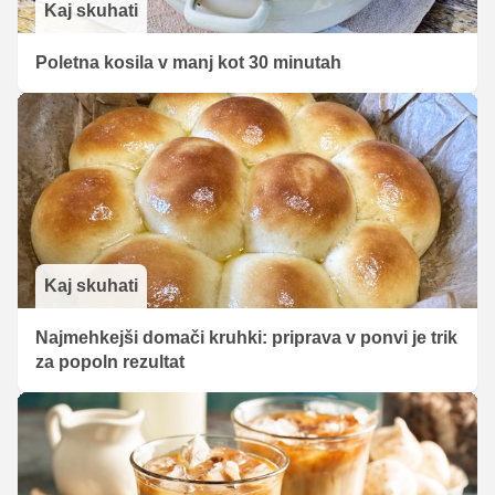
Kaj skuhati
Poletna kosila v manj kot 30 minutah
Kaj skuhati
Najmehkejši domači kruhki: priprava v ponvi je trik
za popoln rezultat