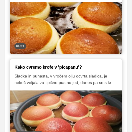
pustni čas, ampak se z njimi radi sladkamo vse leto.
Sanja Sirk, drugouvrščena tekmovalka pete sezone
priljubljenega kuharskega tekmovanja MasterChef
Slovenija, nam je zaupala recept, po katerem jih sama
pripravlja in nam podala tudi nekaj nasvetov, s katerimi
nam bodo krofi zagotovo uspeli.
PUST
Kako cvremo krofe v 'picapanu'?
Sladka in puhasta, v vročem olju ocvrta sladica, je
nekoč veljala za tipično pustno jed, danes pa se s krofi
radi sladkamo tudi v predpustnem času. Vsakdo si
seveda želi tudi sam pripraviti mehke in rahle krofe z
lepimi kranceljni, za kar pa poleg dobrega recepta
potrebujemo tudi pravi postopek cvrenja. V zadnjih letih
je večji lonec zamenjal kar globok električni pekač,
pogosto imenovan kar 'picapan', v katerem se krofi po
mnenju številnih gospodinj najlepše ocvrejo.