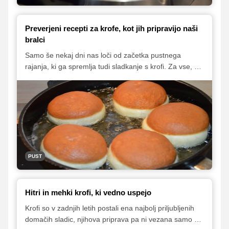
Preverjeni recepti za krofe, kot jih pripravijo naši
bralci
Samo še nekaj dni nas loči od začetka pustnega
rajanja, ki ga spremlja tudi sladkanje s krofi. Za vse, ki
se boste te dni lotili njihove priprave, smo malo
pobrskali po našem arhivu in na kup zbrali najboljše
recepte za krofe, ki so nam jih zaupali naši bralci. Med
njimi se najde marsikaj zanimivega – od veganskih
krofov in pustnih krofov brez jajc, do bogatih krofov, ki
ostanejo rahli in mehki tudi naslednji dan.
PUST
Hitri in mehki krofi, ki vedno uspejo
Krofi so v zadnjih letih postali ena najbolj priljubljenih
domačih sladic, njihova priprava pa ni vezana samo na