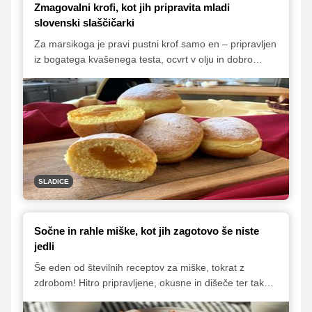
Zmagovalni krofi, kot jih pripravita mladi
slovenski slaščičarki
Za marsikoga je pravi pustni krof samo en – pripravljen
iz bogatega kvašenega testa, ocvrt v olju in dobro
'nafilan' z marelično marmelado. Poleg tega mora biti
tudi lepe zlato rjave barve in mora imeti tudi značilen
bel obroč ali krancelj. Da vse to dosežemo, ni tako
enostavno, zato smo se po nasvete obrnili na mladi
slaščičarki Stelo Špoljar in Leo Sterle, ki sta lansko leto
na tekmovanju pometli s konkurenco in pripravili kar
dva najboljša krofa.
SLADICE
Sočne in rahle miške, kot jih zagotovo še niste
jedli
Še eden od številnih receptov za miške, tokrat z
zdrobom! Hitro pripravljene, okusne in dišeče ter tako
rahle, da se topijo v ustih.