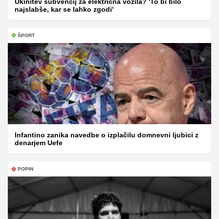
Ukinitev subvencij za električna vozila? 'To bi bilo
najslabše, kar se lahko zgodi'
ŠPORT
Infantino zanika navedbe o izplačilu domnevni ljubici z
denarjem Uefe
POPIN