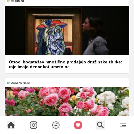
CEKIN.SI
Otroci bogatašev množično prodajajo družinske zbirke:
raje imajo denar kot umetnine
DOMINVRT.SI