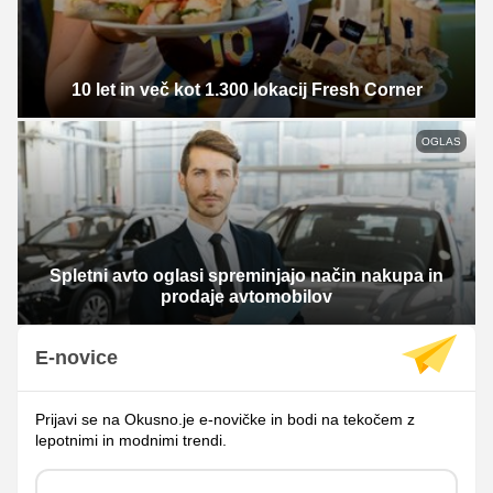
10 let in več kot 1.300 lokacij Fresh Corner
OGLAS
Spletni avto oglasi spreminjajo način nakupa in
prodaje avtomobilov
E-novice
Prijavi se na Okusno.je e-novičke in bodi na tekočem z
lepotnimi in modnimi trendi.