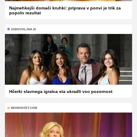
Najmehkejši domači kruhki: priprava v ponvi je trik za
popoln rezultat
ZADOVOLJNA.SI
Hčerki slavnega igralca sta ukradli vso pozornost
MOSKISVET.COM