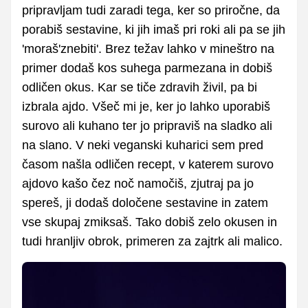
pripravljam tudi zaradi tega, ker so priročne, da
porabiš sestavine, ki jih imaš pri roki ali pa se jih
'moraš'znebiti'. Brez težav lahko v mineštro na
primer dodaš kos suhega parmezana in dobiš
odličen okus. Kar se tiče zdravih živil, pa bi
izbrala ajdo. Všeč mi je, ker jo lahko uporabiš
surovo ali kuhano ter jo pripraviš na sladko ali
na slano. V neki veganski kuharici sem pred
časom našla odličen recept, v katerem surovo
ajdovo kašo čez noč namočiš, zjutraj pa jo
spereš, ji dodaš določene sestavine in zatem
vse skupaj zmiksaš. Tako dobiš zelo okusen in
tudi hranljiv obrok, primeren za zajtrk ali malico.