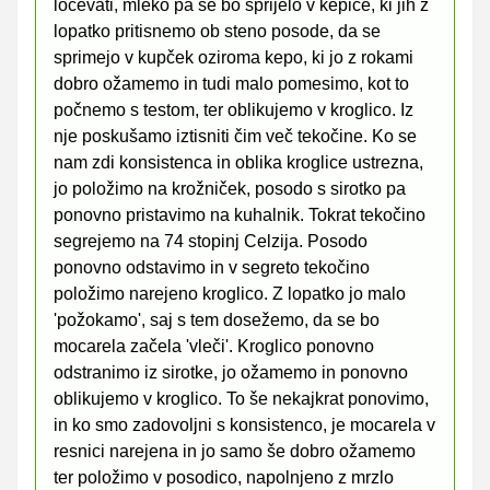
ločevati, mleko pa se bo sprijelo v kepice, ki jih z
lopatko pritisnemo ob steno posode, da se
sprimejo v kupček oziroma kepo, ki jo z rokami
dobro ožamemo in tudi malo pomesimo, kot to
počnemo s testom, ter oblikujemo v kroglico. Iz
nje poskušamo iztisniti čim več tekočine. Ko se
nam zdi konsistenca in oblika kroglice ustrezna,
jo položimo na krožniček, posodo s sirotko pa
ponovno pristavimo na kuhalnik. Tokrat tekočino
segrejemo na 74 stopinj Celzija. Posodo
ponovno odstavimo in v segreto tekočino
položimo narejeno kroglico. Z lopatko jo malo
'požokamo', saj s tem dosežemo, da se bo
mocarela začela 'vleči'. Kroglico ponovno
odstranimo iz sirotke, jo ožamemo in ponovno
oblikujemo v kroglico. To še nekajkrat ponovimo,
in ko smo zadovoljni s konsistenco, je mocarela v
resnici narejena in jo samo še dobro ožamemo
ter položimo v posodico, napolnjeno z mrzlo