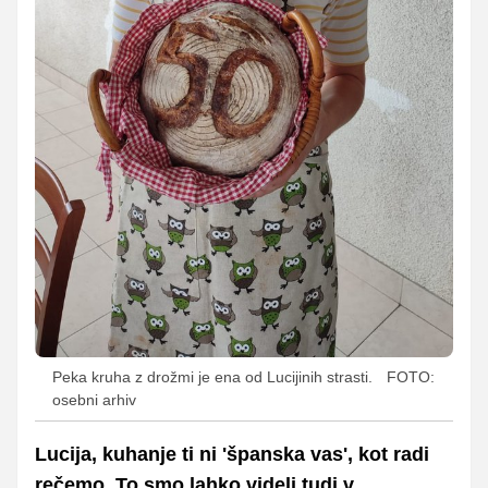
Peka kruha z drožmi je ena od Lucijinih strasti.
FOTO:
osebni arhiv
Lucija, kuhanje ti ni 'španska vas', kot radi
rečemo. To smo lahko videli tudi v