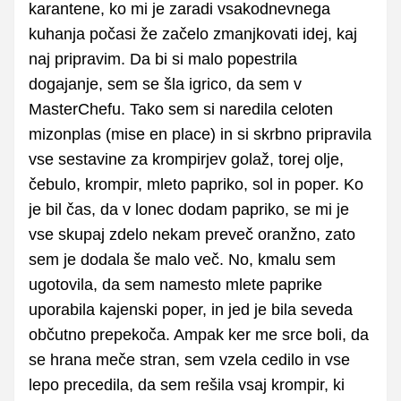
karantene, ko mi je zaradi vsakodnevnega
kuhanja počasi že začelo zmanjkovati idej, kaj
naj pripravim. Da bi si malo popestrila
dogajanje, sem se šla igrico, da sem v
MasterChefu. Tako sem si naredila celoten
mizonplas (mise en place) in si skrbno pripravila
vse sestavine za krompirjev golaž, torej olje,
čebulo, krompir, mleto papriko, sol in poper. Ko
je bil čas, da v lonec dodam papriko, se mi je
vse skupaj zdelo nekam preveč oranžno, zato
sem je dodala še malo več. No, kmalu sem
ugotovila, da sem namesto mlete paprike
uporabila kajenski poper, in jed je bila seveda
občutno prepekoča. Ampak ker me srce boli, da
se hrana meče stran, sem vzela cedilo in vse
lepo precedila, da sem rešila vsaj krompir, ki