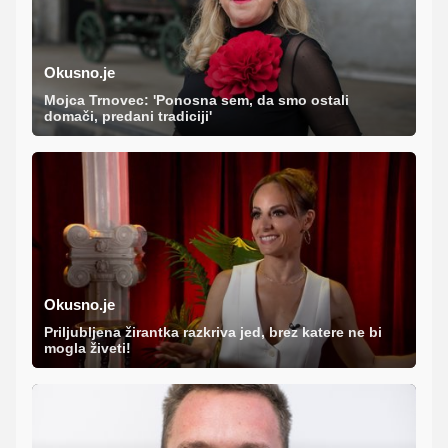
Okusno.je
Mojca Trnovec: 'Ponosna sem, da smo ostali
domači, predani tradiciji'
Okusno.je
Priljubljena žirantka razkriva jed, brez katere ne bi
mogla živeti!