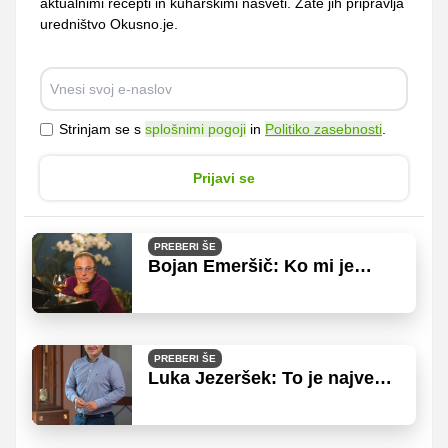
aktualnimi recepti in kuharskimi nasveti. Zate jih pripravlja
uredništvo Okusno.je.
Strinjam se s
splošnimi pogoji
in
Politiko zasebnosti
.
Prijavi se
PREBERI ŠE
Bojan Emeršič: Ko mi je
zdravnica odkrila holesterol,
me je najprej zaskrbelo za
dunajca!
PREBERI ŠE
Luka Jezeršek: To je največja
napaka, ki jo delamo pri
kuhanju