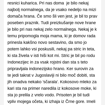
resnici kuharica. Pri nas doma je bilo nekaj
najbolj normalnega, da je vsako nedeljo na mizi
domača hrana. Če smo šli ven jest, je bil to prav
poseben praznik. Tudi preizkušanje nove hrane
je bilo pri nas nekaj zelo normalnega. Nekaj je k
temu pripomogla moja mama, ki je domov rada
prinesla kakšno novo sestavino, da smo jo
potem lahko vsi poskusili, nekaj pa stric in teta,
ki sta živela v isti hiši kot mi. Stric je bil po rodu
Indonezijec in za vsak rojstni dan sta s teto
pripravljala indonezijsko hrano. Ker surovin za
te jedi takrat v Jugoslaviji ni bilo moč dobiti, sta
jih onadva nekako 'sčarala'. Kokosovo mleko za
kari sta na primer naredila iz kokosove moke, ki
sta jo prelila z vrelo vodo. Prisoten je bil tudi
vpliv mojega očeta, ki izhaja iz Črne gore. Imeli