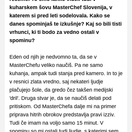
kuharskem šovu MasterChef Slovenija, v
katerem si pred leti sodelovala. Kako se
danes spominjaš te izkušnje? Kaj so bili tisti
vrhunci, ki ti bodo za vedno ostali v
spominu?
Eden od njih je nedvomno ta, da se v
MasterChefu veliko naučiš. Pa ne samo
kuhanja, ampak tudi stanja pred kamero. In to je
v resnici zlata vredno, saj nekateri ljudje
plačujejo šole, da gredo čez takšen medijski
'dril'. Druga stvar je, da se naučiš delati pod
pritiskom. Od MasterChefa dalje mi na primer
priprava hitrih obrokov predstavlja pravi izziv.
Tudi če imam na voljo samo 15 minut. V
spominu so mi ostali tudi ljudje, s katerimi sem