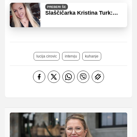
PREBERI ŠE
Slaščičarka Kristina Turk:
'Vsako stvar, ki jo delaš, delaj
s strastjo'
lucija cirovic
intervju
kuhanje