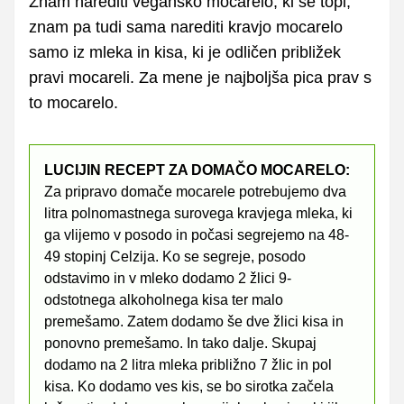
Znam narediti vegansko mocarelo, ki se topi,
znam pa tudi sama narediti kravjo mocarelo
samo iz mleka in kisa, ki je odličen približek
pravi mocareli. Za mene je najboljša pica prav s
to mocarelo.
LUCIJIN RECEPT ZA DOMAČO MOCARELO:
Za pripravo domače mocarele potrebujemo dva
litra polnomastnega surovega kravjega mleka, ki
ga vlijemo v posodo in počasi segrejemo na 48-
49 stopinj Celzija. Ko se segreje, posodo
odstavimo in v mleko dodamo 2 žlici 9-
odstotnega alkoholnega kisa ter malo
premešamo. Zatem dodamo še dve žlici kisa in
ponovno premešamo. In tako dalje. Skupaj
dodamo na 2 litra mleka približno 7 žlic in pol
kisa. Ko dodamo ves kis, se bo sirotka začela