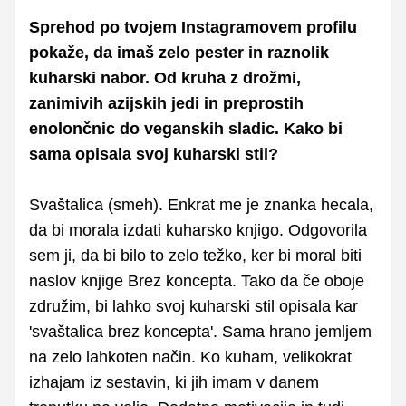
Sprehod po tvojem Instagramovem profilu
pokaže, da imaš zelo pester in raznolik
kuharski nabor. Od kruha z drožmi,
zanimivih azijskih jedi in preprostih
enolončnic do veganskih sladic. Kako bi
sama opisala svoj kuharski stil?
Svaštalica (smeh). Enkrat me je znanka hecala,
da bi morala izdati kuharsko knjigo. Odgovorila
sem ji, da bi bilo to zelo težko, ker bi moral biti
naslov knjige Brez koncepta. Tako da če oboje
združim, bi lahko svoj kuharski stil opisala kar
'svaštalica brez koncepta'. Sama hrano jemljem
na zelo lahkoten način. Ko kuham, velikokrat
izhajam iz sestavin, ki jih imam v danem