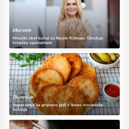
24ur.com
Hrvaški chef kuhal za Nicole Kidman: Obožuje
hrvaške specialitete
Okusno.je
Super ideje za pripravo jedi z ikono slovenske
kuhinje