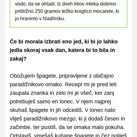
vodo, da se ohladi. Iz dveh litrov mleka dobimo
približno 250 gramov težko kroglico mocarele, ki
jo hranimo v hladilniku.
Če bi morala izbrati eno jed, ki bi jo lahko
jedla skoraj vsak dan, katera bi to bila in
zakaj?
Obožujem špagete, pripravljene z običajno
paradižnikovo omako. Recept mi je pred leti
zaupala znanka in zelo mi je všeč, ker zanj
potrebuješ samo en lonec. V njem najprej
skuhaš špagete in jih odcediš. V lonec nato
vliješ paradižnikovo mezgo, ki ji dodaš česen in
začimbe, ter pustiš, da se omaka malo pokuha.
Odstaviš, vmešaš kuhane špagete in čez poliješ