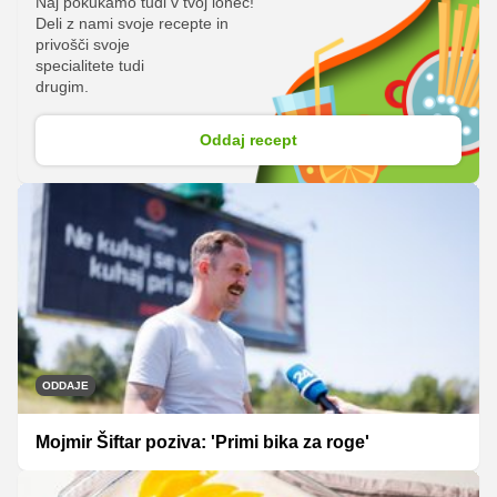
Naj pokukamo tudi v tvoj lonec!
Deli z nami svoje recepte in
privošči svoje
specialitete tudi
drugim.
Oddaj recept
ODDAJE
Mojmir Šiftar poziva: 'Primi bika za roge'