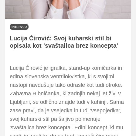
INTERVJU
Lucija Ćirović: Svoj kuharski stil bi
opisala kot 'svaštalica brez koncepta'
Lucija Ćirović je igralka, stand-up komičarka in
edina slovenska ventrilokvistka, ki s svojimi
nastopi navdušuje tako odrasle kot tudi otroke.
Zabavna Ribničanka, ki zadnjih nekaj let živi v
Ljubljani, se odlično znajde tudi v kuhinji. Sama
zase pravi, da je vsejedka in tudi 'vsepojedka',
svoj kuharski stil pa šaljivo poimenuje
'svaštalica brez koncepta'. Edini koncept, ki mu
sledi, je zgolj ta, da se trudi zavreči čim manj