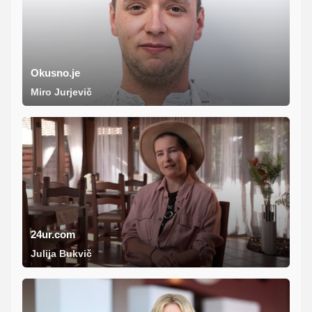
Okusno.je
Miro Jurjevič
24ur.com
Julija Bukvič