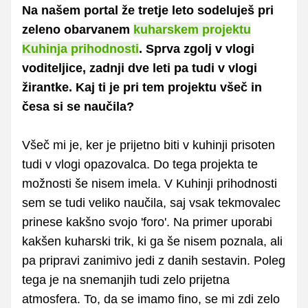
Na našem portal že tretje leto sodeluješ pri
zeleno obarvanem
kuharskem projektu
Kuhinja prihodnosti
. Sprva zgolj v vlogi
voditeljice, zadnji dve leti pa tudi v vlogi
žirantke. Kaj ti je pri tem projektu všeč in
česa si se naučila?
Všeč mi je, ker je prijetno biti v kuhinji prisoten
tudi v vlogi opazovalca.
Do tega projekta te
možnosti še nisem imela. V Kuhinji prihodnosti
sem se tudi veliko naučila, saj vsak tekmovalec
prinese kakšno svojo 'foro'. Na primer uporabi
kakšen kuharski trik, ki ga še nisem poznala, ali
pa pripravi zanimivo jedi z danih sestavin. Poleg
tega je na snemanjih tudi zelo prijetna
atmosfera. To, da se imamo fino, se mi zdi zelo