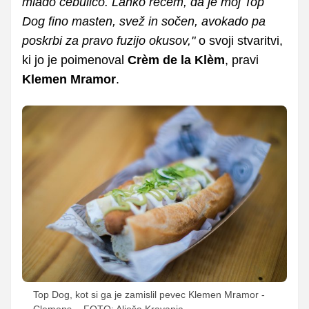
mlado čebulico. Lahko rečem, da je moj Top
Dog fino masten, svež in sočen, avokado pa
poskrbi za pravo fuzijo okusov,"
o svoji stvaritvi,
ki jo je poimenoval
Crèm de la Klèm
, pravi
Klemen Mramor
.
Top Dog, kot si ga je zamislil pevec Klemen Mramor -