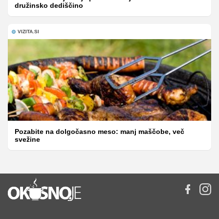
družinsko dediščino
VIZITA.SI
Pozabite na dolgočasno meso: manj maščobe, več
svežine