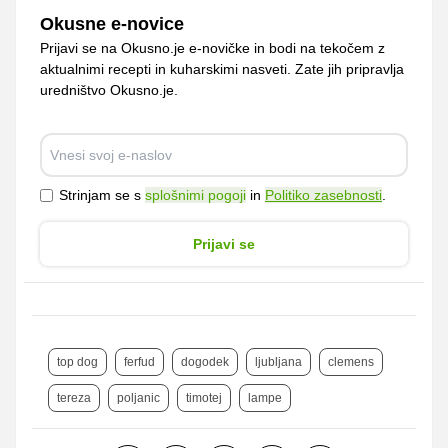
Okusne e-novice
Prijavi se na Okusno.je e-novičke in bodi na tekočem z
aktualnimi recepti in kuharskimi nasveti. Zate jih pripravlja
uredništvo Okusno.je.
Strinjam se s
splošnimi pogoji
in
Politiko zasebnosti
.
Prijavi se
top dog
ferfud
dogodek
ljubljana
clemens
tereza
poljanic
timotej
lampe