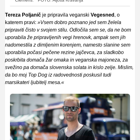
Clemens.
FOTO: Aljoša Kravanja
Tereza Poljanič
je pripravila veganski
Vegesned
, o
katerem pravi:
»Vsem dobro poznano jed sem želela
pripraviti čisto v svojem stilu. Odločila sem se, da ne bom
uporabila že pripravljenih vegi hrenovk, ampak sem jih
nadomestila z dimljenim korenjem, namesto slanine sem
uporabila počasi pečene rezine jajčevca, za sladkobo
poskrbita domača žar omaka in veganska majoneza, za
svežino pa domača slovenska solata in kislo zelje. Mislim,
da bo moj Top Dog iz radovednosti poskusil tudi
marsikateri ljubitelj mesa.«