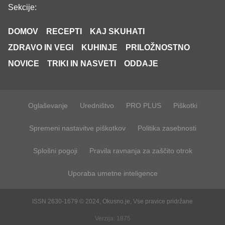
Sekcije:
DOMOV
RECEPTI
KAJ SKUHATI
ZDRAVO IN VEGI
KUHINJE
PRILOŽNOSTNO
NOVICE
TRIKI IN NASVETI
ODDAJE
Oglaševanje
Uredništvo
PRO PLUS
Piškotki
Spremeni nastavitve piškotkov
Politika zasebnosti
Splošni pogoji
Pravila ravnanja za zaščito otrok
Uporaba umetne inteligence
ISSN 2630-1679 © 2024, Okusno.je, Vse pravice pridržane
Verzija: 1875