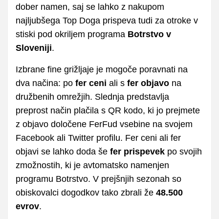
dober namen, saj se lahko z nakupom
najljubšega Top Doga prispeva tudi za otroke v
stiski pod okriljem programa
Botrstvo v
Sloveniji
.
Izbrane fine grižljaje je mogoče poravnati na
dva načina: po
fer ceni
ali s
fer objavo
na
družbenih omrežjih. Slednja predstavlja
preprost način plačila s QR kodo, ki jo prejmete
z objavo določene FerFud vsebine na svojem
Facebook ali Twitter profilu. Fer ceni ali fer
objavi se lahko doda še
fer prispevek
po svojih
zmožnostih, ki je avtomatsko namenjen
programu Botrstvo. V prejšnjih sezonah so
obiskovalci dogodkov tako zbrali že
48.500
evrov
.