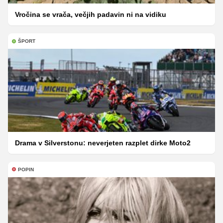
Vročina se vrača, večjih padavin ni na vidiku
ŠPORT
Drama v Silverstonu: neverjeten razplet dirke Moto2
POPIN