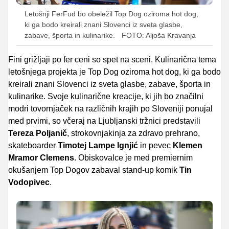
Letošnji FerFud bo obeležil Top Dog oziroma hot dog,
ki ga bodo kreirali znani Slovenci iz sveta glasbe,
zabave, športa in kulinarike.
FOTO: Aljoša Kravanja
Fini grižljaji po fer ceni so spet na sceni. Kulinarična tema
letošnjega projekta je Top Dog oziroma hot dog, ki ga bodo
kreirali znani Slovenci iz sveta glasbe, zabave, športa in
kulinarike. Svoje kulinarične kreacije, ki jih bo značilni
modri tovornjaček na različnih krajih po Sloveniji ponujal
med prvimi, so včeraj na Ljubljanski tržnici predstavili
Tereza Poljanič
, strokovnjakinja za zdravo prehrano,
skateboarder
Timotej Lampe Ignjić
in pevec
Klemen
Mramor Clemens
. Obiskovalce je med premiernim
okušanjem Top Dogov zabaval stand-up komik
Tin
Vodopivec
.