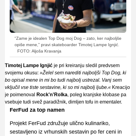
“Zame je idealen Top Dog moj Dog – zato, ker najboljše
opiše mene,” pravi skateboarder Timotej Lampe Ignjić.
FOTO: Aljoša Kravanja
Timotej Lampe Ignjić
je pri kreiranju sledil predvsem
svojemu okusu:
»Želel sem narediti najboljši Top Dog, ki
bo opisal mene in mi bo tudi najbolj ustrezal. Vanj sem
vključil vse tiste sestavine, ki so mi najbolj ljube.«
Kreacijo
je poimenoval
Rock'n'Rolka
, poleg kranjske klobase pa
vsebuje tudi svež paradižnik, dimljen tofu in ementaler.
FerFud za top namen
Projekt FerFud združuje ulično kulinariko,
sestavljeno iz vrhunskih sestavin po fer ceni in