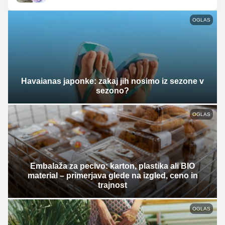
OGLAS
Havaianas japonke: zakaj jih nosimo iz sezone v
sezono?
OGLAS
Embalaža za pecivo: karton, plastika ali BIO
material – primerjava glede na izgled, ceno in
trajnost
OGLAS