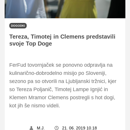
DOGODKI
Tereza, Timotej in Clemens predstavili
svoje Top Doge
FerFud tovornjaček se ponovno odpravlja na
kulinarično-dobrodelno misijo po Sloveniji,
sezono pa so otvorili na Ljubljanski tržnici, kjer
so Tereza Poljanič, Timotej Lampe Ignjić in
Klemen Mramor Clemens postregli s hot dogi,
kot jih še nismo videli.
M.J.
21. 06. 2019 10.18