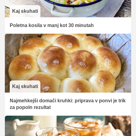
Kaj skuhati
Poletna kosila v manj kot 30 minutah
Kaj skuhati
Najmehkejši domači kruhki: priprava v ponvi je trik
za popoln rezultat