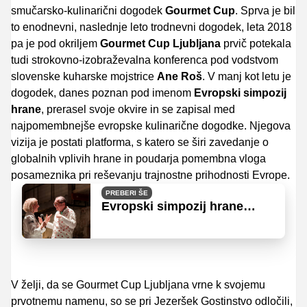
smučarsko-kulinarični dogodek
Gourmet Cup
. Sprva je bil
to enodnevni, naslednje leto trodnevni dogodek, leta 2018
pa je pod okriljem
Gourmet Cup Ljubljana
prvič potekala
tudi strokovno-izobraževalna konferenca pod vodstvom
slovenske kuharske mojstrice
Ane Roš
. V manj kot letu je
dogodek, danes poznan pod imenom
Evropski simpozij
hrane
, prerasel svoje okvire in se zapisal med
najpomembnejše evropske kulinarične dogodke. Njegova
vizija je postati platforma, s katero se širi zavedanje o
globalnih vplivih hrane in poudarja pomembna vloga
posameznika pri reševanju trajnostne prihodnosti Evrope.
PREBERI ŠE
Evropski simpozij hrane
2020: poudarek na trajnosti,
raznovrstnosti in kulturi
hrane
V želji, da se Gourmet Cup Ljubljana vrne k svojemu
prvotnemu namenu, so se pri Jezeršek Gostinstvo odločili,