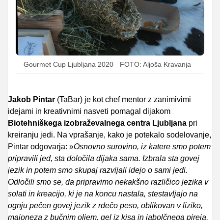
Gourmet Cup Ljubljana 2020
FOTO: Aljoša Kravanja
Jakob Pintar
(TaBar) je kot chef mentor z zanimivimi
idejami in kreativnimi nasveti pomagal dijakom
Biotehniškega izobraževalnega centra Ljubljana
pri
kreiranju jedi. Na vprašanje, kako je potekalo sodelovanje,
Pintar odgovarja: »
Osnovno surovino, iz katere smo potem
pripravili jed, sta določila dijaka sama. Izbrala sta govej
jezik in potem smo skupaj razvijali idejo o sami jedi.
Odločili smo se, da pripravimo nekakšno različico jezika v
solati in kreacijo, ki je na koncu nastala, stestavljajo na
ognju pečen govej jezik z rdečo peso, oblikovan v liziko,
majoneza z bučnim oljem, gel iz kisa in jabolčnega pireja,