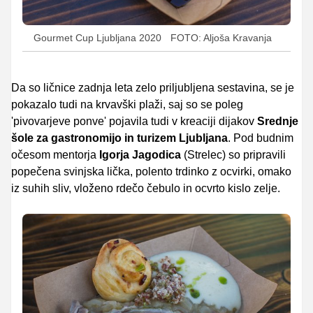
Gourmet Cup Ljubljana 2020
FOTO: Aljoša Kravanja
Da so ličnice zadnja leta zelo priljubljena sestavina, se je
pokazalo tudi na krvavški plaži, saj so se poleg
'pivovarjeve ponve' pojavila tudi v kreaciji dijakov
Srednje
šole za gastronomijo in turizem Ljubljana
. Pod budnim
očesom mentorja
Igorja Jagodica
(Strelec) so pripravili
popečena svinjska lička, polento trdinko z ocvirki, omako
iz suhih sliv, vloženo rdečo čebulo in ocvrto kislo zelje.