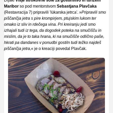
Dijaki
Višje strokovne šole za gostinstvo in turizem
Maribor
so pod mentorstvom
Sebastjana Plavčaka
(Restavracija 7) pripravili 'lükarska jetrca'. »
Pripravili smo
piščančja jetra s pire krompirjem, ptujskim lukom ter
omako iz sliv in rdečega vina. Pri kreiranju jedi smo
izhajali tudi iz tega, da dogodek poteka na smučišču in
mislim, da je to taka hrana, ki na smučišče odlično paše,
hkrati pa dandanes v ponudbi gostiln tudi težko najdeš
piščančja jetra
,« je o kreaciji povedal Plavčak.