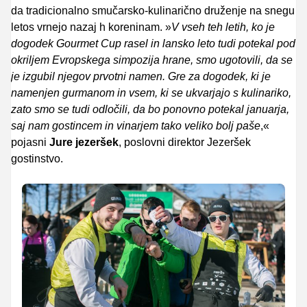
da tradicionalno smučarsko-kulinarično druženje na snegu
letos vrnejo nazaj h koreninam. »
V vseh teh letih, ko je
dogodek Gourmet Cup rasel in lansko leto tudi potekal pod
okriljem Evropskega simpozija hrane, smo ugotovili, da se
je izgubil njegov prvotni namen. Gre za dogodek, ki je
namenjen gurmanom in vsem, ki se ukvarjajo s kulinariko,
zato smo se tudi odločili, da bo ponovno potekal januarja,
saj nam gostincem in vinarjem tako veliko bolj paše
,«
pojasni
Jure jezeršek
, poslovni direktor Jezeršek
gostinstvo.