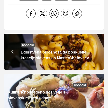
DOGODKI
Edinstvena priložnost, da poskusite
kreacije slovenskih MasterChefovcev
DOGODKI
Kulinarično medeno doživetje s
slovenskimi sestavinami