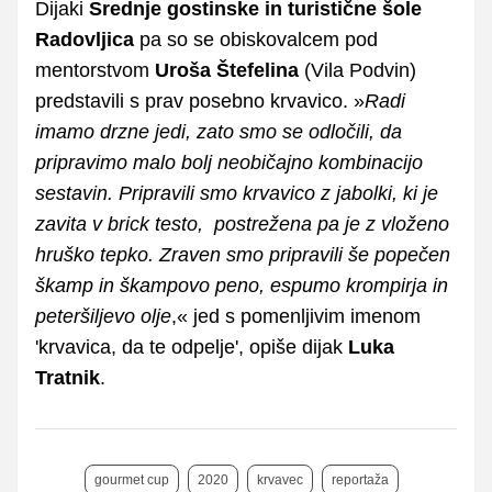
Dijaki
Srednje gostinske in turistične šole
Radovljica
pa so se obiskovalcem pod
mentorstvom
Uroša Štefelina
(Vila Podvin)
predstavili s prav posebno krvavico. »
Radi
imamo drzne jedi, zato smo se odločili, da
pripravimo malo bolj neobičajno kombinacijo
sestavin. Pripravili smo krvavico z jabolki, ki je
zavita v brick testo, postrežena pa je z vloženo
hruško tepko. Zraven smo pripravili še popečen
škamp in škampovo peno, espumo krompirja in
peteršiljevo olje
,« jed s pomenljivim imenom
'krvavica, da te odpelje', opiše dijak
Luka
Tratnik
.
gourmet cup
2020
krvavec
reportaža