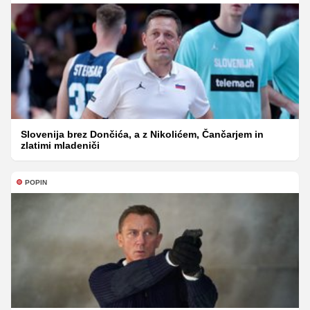
Slovenija brez Dončića, a z Nikolićem, Čančarjem in
zlatimi mladeniči
POPIN