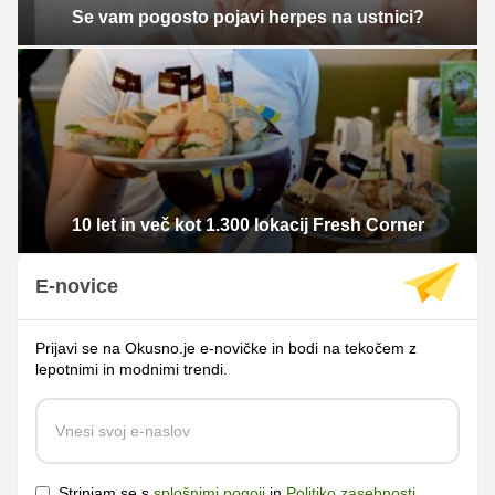
Se vam pogosto pojavi herpes na ustnici?
10 let in več kot 1.300 lokacij Fresh Corner
E-novice
Prijavi se na Okusno.je e-novičke in bodi na tekočem z
lepotnimi in modnimi trendi.
Strinjam se s
splošnimi pogoji
in
Politiko zasebnosti
.