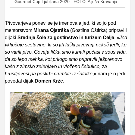
Gourmet Cup Ljubljana 2020
FOTO: Aljoša Kravanja
'Pivovarjeva ponev' se je imenovala jed, ki so jo pod
mentorstvom
Mirana Ojstrška
(Gostilna Oštirka) pripravili
dijaki
Srednje šole za gostinstvo in turizem Celje
. »
Jed
vključuje sestavine, ki so jih laški pivovarji nekoč jedli, ko
so varili pivo. Goveja lička smo kuhali počasi v sous vidu,
da so lepo mehka, kot prilogo smo pripravili ješprenovo
kašo z zimsko zelenjavo in vloženo čebulico, za
hrustljavost pa poskrbi crumble iz šalotke
,« nam je o jedi
povedal dijak
Domen Krže
.