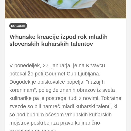
DOGODKI
Vrhunske kreacije izpod rok mladih
slovenskih kuharskih talentov
V ponedeljek, 27. januarja, je na Krvavcu
potekal že peti Gourmet Cup Ljubljana.
Dogodek je obiskovalce popeljal "nazaj h
koreninam", poleg že znanih obrazov iz sveta
kulinarike pa je postregel tudi z novimi. Tokratne
zvezde so bili namreč mladi kuharski talenti, ki
so pod budnim očesom vrhunskih kuharskih
mojstrov poskrbeli za pravo kulinarično
razvajanje na snegu.