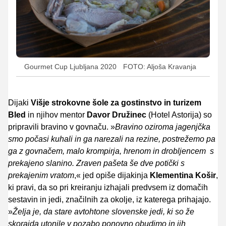
Gourmet Cup Ljubljana 2020
FOTO: Aljoša Kravanja
Dijaki
Višje strokovne šole za gostinstvo in turizem
Bled
in njihov mentor
Davor Družinec
(Hotel Astorija) so
pripravili bravino v govnaču. »
Bravino oziroma jagenjčka
smo počasi kuhali in ga narezali na rezine, postrežemo pa
ga z govnačem, malo krompirja, hrenom in drobljencem s
prekajeno slanino. Zraven pašeta še dve potički s
prekajenim vratom
,« jed opiše dijakinja
Klementina Košir
,
ki pravi, da so pri kreiranju izhajali predvsem iz domačih
sestavin in jedi, značilnih za okolje, iz katerega prihajajo.
»
Želja je, da stare avtohtone slovenske jedi, ki so že
skorajda utonile v pozabo ponovno obudimo in jih