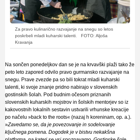
Za pravo kulinarično razvajanje na snegu so letos
poskrbeli mladi kuharski talenti.
FOTO: Aljoša
Kravanja
Na sončen ponedeljkov dan se je na krvavški plaži tako že
peto leto zapored odvilo pravo gurmansko razvajanje na
snegu. Prave zvezde pa so bili tokrat mladi kuharski
talenti, ki svoje znanje pridno nabirajo v slovenskih
gostinskih šolah. Pod budnim očesom priznanih
slovenskih kuharskih mojstrov in šolskih mentorjev so iz
kakovostnih lokalnih sestavin ustvarili vrhunske kreacije
po načelu »back to the roots« (nazaj h koreninam, op. a.).
»
Zavedamo se, da je povezovanje in sodelovanje
ključnega pomena. Dogodek je v bistvu nekakšna
platforma, na kateri se vsi spoznavamo. Gostinske šole