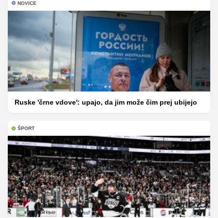
NOVICE
Ruske 'črne vdove': upajo, da jim može čim prej ubijejo
ŠPORT