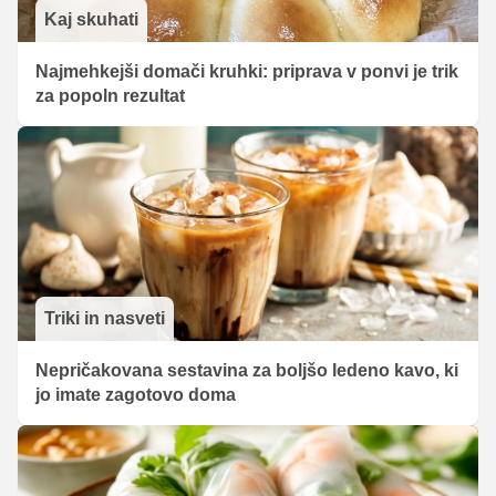
Kaj skuhati
Najmehkejši domači kruhki: priprava v ponvi je trik
za popoln rezultat
Triki in nasveti
Nepričakovana sestavina za boljšo ledeno kavo, ki
jo imate zagotovo doma