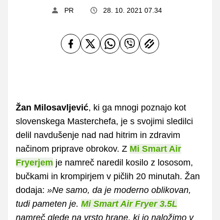
PR
28. 10. 2021 07.34
Žan Milosavljević
, ki ga mnogi poznajo kot
slovenskega Masterchefa, je s svojimi sledilci
delil navdušenje nad nad hitrim in zdravim
načinom priprave obrokov. Z
Mi Smart Air
Fryerjem
je namreč naredil kosilo z lososom,
bučkami in krompirjem v pičlih 20 minutah. Žan
dodaja:
»Ne samo, da je moderno oblikovan,
tudi pameten je.
Mi Smart Air Fryer 3.5L
namreč glede na vrsto hrane, ki jo naložimo v