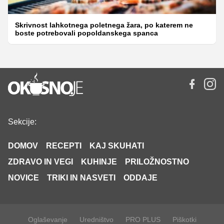
Skrivnost lahkotnega poletnega žara, po katerem ne
boste potrebovali popoldanskega spanca
Sekcije:
DOMOV
RECEPTI
KAJ SKUHATI
ZDRAVO IN VEGI
KUHINJE
PRILOŽNOSTNO
NOVICE
TRIKI IN NASVETI
ODDAJE
Oglaševanje
Uredništvo
PRO PLUS
Piškotki