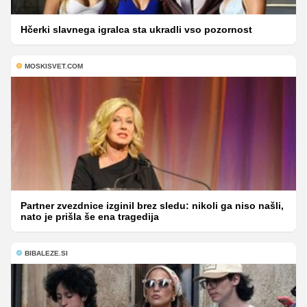
Hčerki slavnega igralca sta ukradli vso pozornost
MOSKISVET.COM
Partner zvezdnice izginil brez sledu: nikoli ga niso našli,
nato je prišla še ena tragedija
BIBALEZE.SI