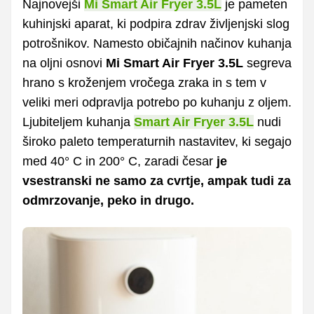
Najnovejši
Mi Smart Air Fryer 3.5L
je pameten
kuhinjski aparat, ki podpira zdrav življenjski slog
potrošnikov. Namesto običajnih načinov kuhanja
na oljni osnovi
Mi Smart Air Fryer 3.5L
segreva
hrano s kroženjem vročega zraka in s tem v
veliki meri odpravlja potrebo po kuhanju z oljem.
Ljubiteljem kuhanja
Smart Air Fryer 3.5L
nudi
široko paleto temperaturnih nastavitev, ki segajo
med 40° C in 200° C, zaradi česar
je
vsestranski ne samo za cvrtje, ampak tudi za
odmrzovanje, peko in drugo.