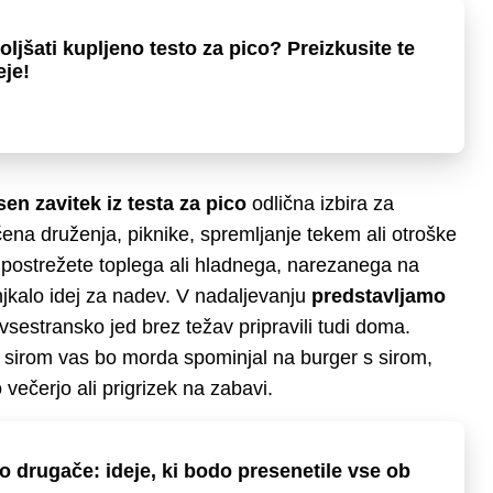
oljšati kupljeno testo za pico? Preizkusite te
eje!
en zavitek iz testa za pico
odlična izbira za
na druženja, piknike, spremljanje tekem ali otroške
, postrežete toplega ali hladnega, narezanega na
njkalo idej za nadev. V nadaljevanju
predstavljamo
 vsestransko jed brez težav pripravili tudi doma.
 sirom vas bo morda spominjal na burger s sirom,
 večerjo ali prigrizek na zabavi.
o drugače: ideje, ki bodo presenetile vse ob