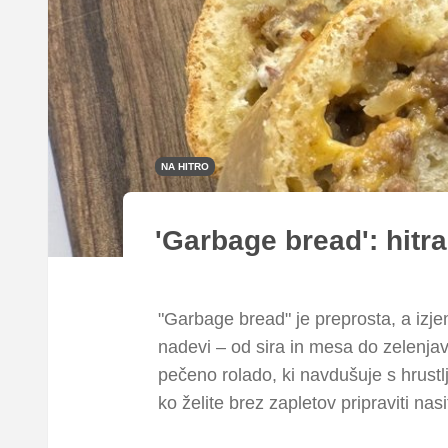
NA HITRO
'Garbage bread': hitra
"Garbage bread" je preprosta, a izje
nadevi – od sira in mesa do zelenjave
pečeno rolado, ki navdušuje s hrustlj
ko želite brez zapletov pripraviti nasi