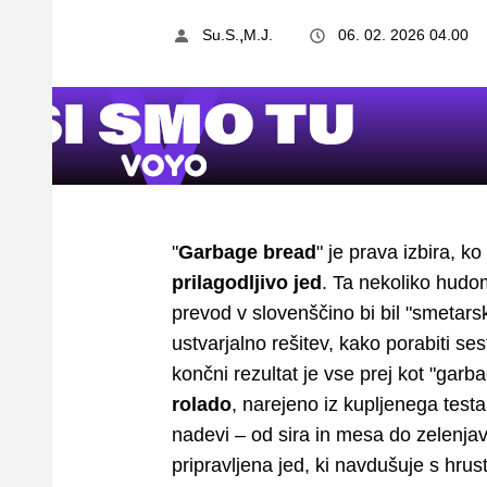
,
Su.S.
M.J.
06. 02. 2026 04.00
"
Garbage bread
" je prava izbira, ko
prilagodljivo jed
. Ta nekoliko hudo
prevod v slovenščino bi bil "smetarski
ustvarjalno rešitev, kako porabiti s
končni rezultat je vse prej kot "garb
rolado
, narejeno iz kupljenega testa
nadevi – od sira in mesa do zelenjave
pripravljena jed, ki navdušuje s hrust