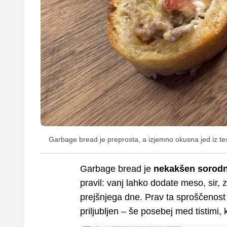
Garbage bread je preprosta, a izjemno okusna jed iz test
Garbage bread je
nekakšen sorodn
pravil: vanj lahko dodate meso, sir, 
prejšnjega dne. Prav ta sproščenost i
priljubljen – še posebej med tistimi, 