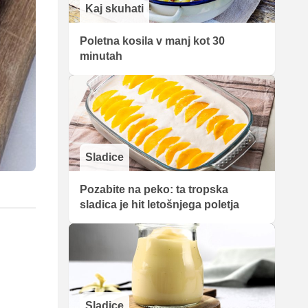
Kaj skuhati
Poletna kosila v manj kot 30
minutah
Sladice
Pozabite na peko: ta tropska
sladica je hit letošnjega poletja
Sladice