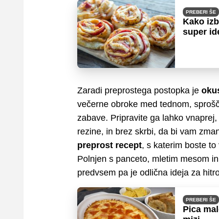
PREBERI ŠE
Kako izb
super id
Zaradi preprostega postopka je
okus
večerne obroke med tednom, sprošče
zabave. Pripravite ga lahko vnaprej
rezine, in brez skrbi, da bi vam zma
preprost recept
, s katerim boste to
Polnjen s panceto, mletim mesom in
predvsem pa je odlična ideja za hitro
PREBERI ŠE
Pica mal