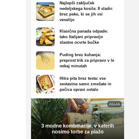
Najlepši zaključek
nedeljskega kosila: 8 sladic
brez peke, ki se jih vsi
veselijo
Klasična panada odpade:
tako Italijani pripravijo
slastne ocvrte bučke
Puding brez kuhanja:
preprost trik za pripravo v le
nekaj minutah
Hitra pita brez testa: vse
sestavine samo zmešate in
pečica opravi ostalo
OGLAS
3 modne kombinacije, v katerih
nosimo torbe za plažo