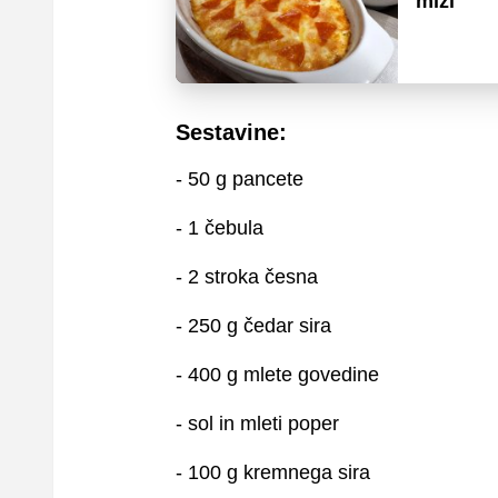
mizi
Sestavine:
- 50 g pancete
- 1 čebula
- 2 stroka česna
- 250 g čedar sira
- 400 g mlete govedine
- sol in mleti poper
- 100 g kremnega sira