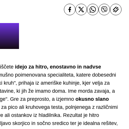
 iščete
idejo za hitro, enostavno in nadvse
mušno poimenovana specialiteta, katere dobesedni
 kruh", prihaja iz ameriške kuhinje, kjer velja za
estavine, ki jih že imamo doma. Ime morda zavaja, a
age". Gre za preprosto, a
izjemno
okusno slano
 za pico ali kruhovega testa, polnjenega z različnimi
 ali ostankov iz hladilnika. Rezultat je hitro
ljavo skorjico in sočno sredico ter je idealna rešitev,