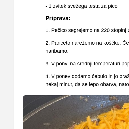
- 1 zvitek svežega testa za pico
Priprava:
1. Pečico segrejemo na 220 stopinj C
2. Panceto narežemo na koščke. Čeb
naribamo.
3. V ponvi na srednji temperaturi p
4. V ponev dodamo čebulo in jo pra
nekaj minut, da se lepo obarva, na