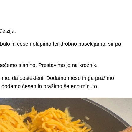
elzija.
ulo in česen olupimo ter drobno nasekljamo, sir pa
opečemo slanino. Prestavimo jo na krožnik.
žimo, da postekleni. Dodamo meso in ga pražimo
to dodamo česen in pražimo še eno minuto.