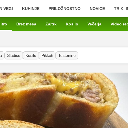
N VEGI
KUHINJE
PRILOŽNOSTNO
NOVICE
TRIKI 
itro
Brez mesa
Zajtrk
Kosilo
Večerja
Video re
a
Sladice
Kosilo
Piškoti
Testenine