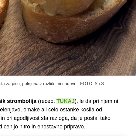
a za pico, polnjena z različnimi nadevi.
FOTO: Su.S.
ik strombolija
(recept
TUKAJ
), le da pri njem ni
zelenjavo, omake ali celo ostanke kosila od
n prilagodljivost sta razloga, da je postal tako
ki cenijo hitro in enostavno pripravo.