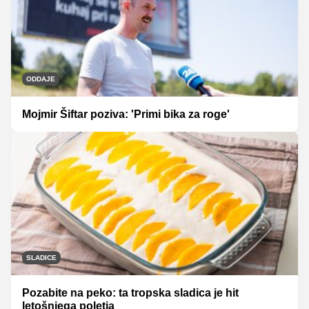
ODDAJE
Mojmir Šiftar poziva: 'Primi bika za roge'
SLADICE
Pozabite na peko: ta tropska sladica je hit
letošnjega poletja