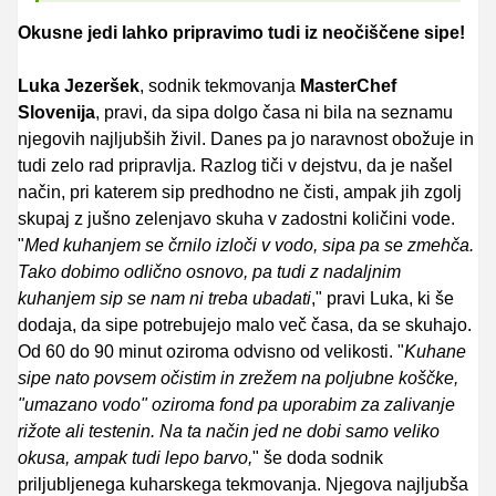
Okusne jedi lahko pripravimo tudi iz neočiščene sipe!
Luka Jezeršek
, sodnik tekmovanja
MasterChef
Slovenija
, pravi, da sipa dolgo časa ni bila na seznamu
njegovih najljubših živil. Danes pa jo naravnost obožuje in
tudi zelo rad pripravlja. Razlog tiči v dejstvu, da je našel
način, pri katerem sip predhodno ne čisti, ampak jih zgolj
skupaj z jušno zelenjavo skuha v zadostni količini vode.
"
Med kuhanjem se črnilo izloči v vodo, sipa pa se zmehča.
Tako dobimo odlično osnovo, pa tudi z nadaljnim
kuhanjem sip se nam ni treba ubadati
," pravi Luka, ki še
dodaja, da sipe potrebujejo malo več časa, da se skuhajo.
Od 60 do 90 minut oziroma odvisno od velikosti. "
Kuhane
sipe nato povsem očistim in zrežem na poljubne koščke,
"umazano vodo" oziroma fond pa uporabim za zalivanje
rižote ali testenin. Na ta način jed ne dobi samo veliko
okusa, ampak tudi lepo barvo,
" še doda sodnik
priljubljenega kuharskega tekmovanja. Njegova najljubša