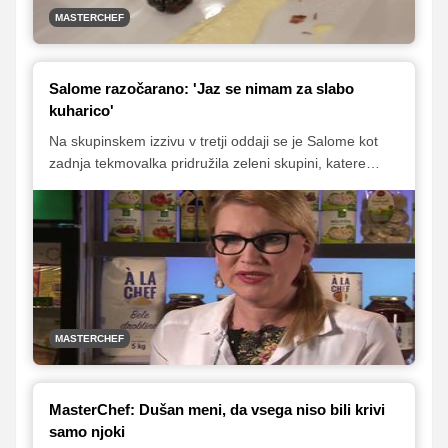
MASTERCHEF
Salome razočarano: 'Jaz se nimam za slabo
kuharico'
Na skupinskem izzivu v tretji oddaji se je Salome kot
zadnja tekmovalka pridružila zeleni skupini, katere
vodja je bila Lucija Ćirović. Dejstvo, da je nihče od vodij
ni izbral v svojo skupino, je tekmovalko zelo prizadelo,
a se je kljub temu zbrala in potrudila, da je na izzivu
pokazala veliko kuharskega znanja.
MASTERCHEF
MasterChef: Dušan meni, da vsega niso bili krivi
samo njoki