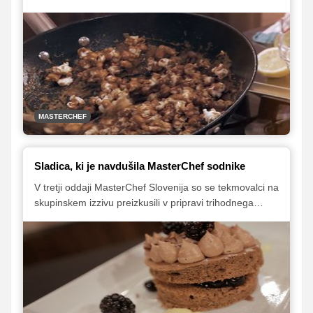
zavrgla jed, ki jo je pripravljala. Kot so ji kasneje
povedali sodniki, je naredila veliko napako, saj je bila
jed, ki ji v drugo ni tako dobro uspela, naravnost
izvrstna.
MASTERCHEF
Sladica, ki je navdušila MasterChef sodnike
V tretji oddaji MasterChef Slovenija so se tekmovalci na
skupinskem izzivu preizkusili v pripravi trihodnega
menija. Navdih so bile jedi iz starih slovenskih filmov.
Sodnike je najbolj navdušila sladica modre skupine, ki
si je na izzivu tudi prikuhala zmago.