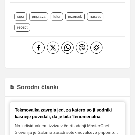
sipa
priprava
luka
jezeršek
nasvet
recept
Sorodni članki
Tekmovalka zavrgla jed, za katero so ji sodniki
kasneje povedali, da je bila ’fenomenalna’
Na individualnem izzivu v četrti oddaji MasterChef
Slovenija je Salome zaradi sotekmovalčeve pripombe