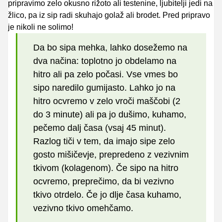
pripravimo zelo okusno rižoto ali testenine, ljubitelji jedi na
žlico, pa iz sip radi skuhajo golaž ali brodet. Pred pripravo
je nikoli ne solimo!
Da bo sipa mehka, lahko dosežemo na
dva načina: toplotno jo obdelamo na
hitro ali pa zelo počasi. Vse vmes bo
sipo naredilo gumijasto. Lahko jo na
hitro ocvremo v zelo vroči maščobi (2
do 3 minute) ali pa jo dušimo, kuhamo,
pečemo dalj časa (vsaj 45 minut).
Razlog tiči v tem, da imajo sipe zelo
gosto mišičevje, prepredeno z vezivnim
tkivom (kolagenom). Če sipo na hitro
ocvremo, preprečimo, da bi vezivno
tkivo otrdelo. Če jo dlje časa kuhamo,
vezivno tkivo omehčamo.