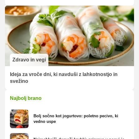
Zdravo in vegi
Ideja za vroče dni, ki navduši z lahkotnostjo in
svežino
Najbolj brano
Bolj sočno kot jogurtovo: poletno pecivo, ki
vedno uspe