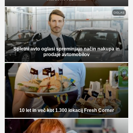
OGLAS
Spletni avto oglasi spreminjajo način nakupa in
prodaje avtomobilov
10 let in več kot 1.300 lokacij Fresh Corner