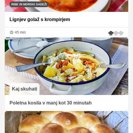
RIBE IN MORSKI SADEŽI
Lignjev golaž s krompirjem
45 min
Kaj skuhati
Poletna kosila v manj kot 30 minutah