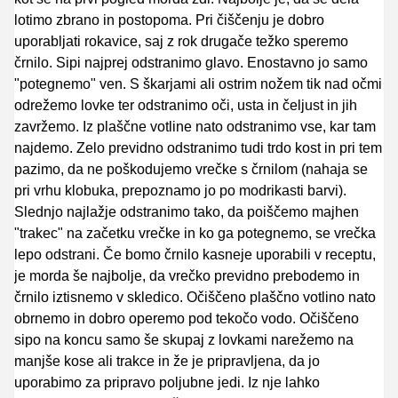
lotimo zbrano in postopoma. Pri čiščenju je dobro
uporabljati rokavice, saj z rok drugače težko speremo
črnilo. Sipi najprej odstranimo glavo. Enostavno jo samo
"potegnemo" ven. S škarjami ali ostrim nožem tik nad očmi
odrežemo lovke ter odstranimo oči, usta in čeljust in jih
zavržemo. Iz plaščne votline nato odstranimo vse, kar tam
najdemo. Zelo previdno odstranimo tudi trdo kost in pri tem
pazimo, da ne poškodujemo vrečke s črnilom (nahaja se
pri vrhu klobuka, prepoznamo jo po modrikasti barvi).
Slednjo najlažje odstranimo tako, da poiščemo majhen
"trakec" na začetku vrečke in ko ga potegnemo, se vrečka
lepo odstrani. Če bomo črnilo kasneje uporabili v receptu,
je morda še najbolje, da vrečko previdno prebodemo in
črnilo iztisnemo v skledico. Očiščeno plaščno votlino nato
obrnemo in dobro operemo pod tekočo vodo. Očiščeno
sipo na koncu samo še skupaj z lovkami narežemo na
manjše kose ali trakce in že je pripravljena, da jo
uporabimo za pripravo poljubne jedi. Iz nje lahko