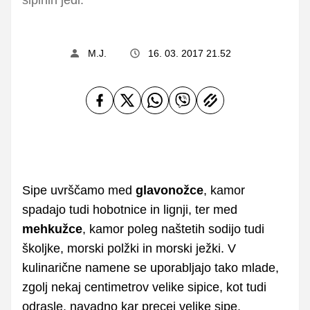
M.J.
16. 03. 2017 21.52
Sipe uvrščamo med
glavonožce
, kamor
spadajo tudi hobotnice in lignji, ter med
mehkužce
, kamor poleg naštetih sodijo tudi
školjke, morski polžki in morski ježki. V
kulinarične namene se uporabljajo tako mlade,
zgolj nekaj centimetrov velike sipice, kot tudi
odrasle, navadno kar precej velike sipe.