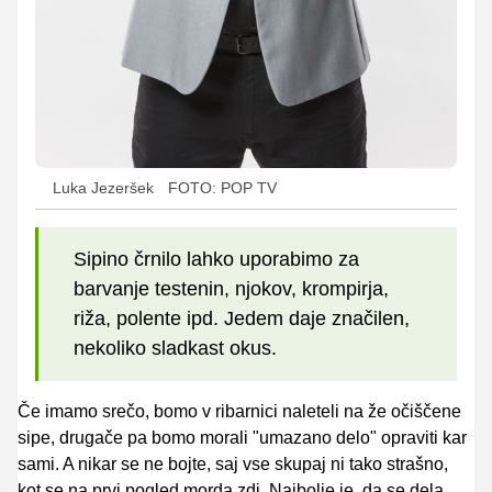
Luka Jezeršek
FOTO: POP TV
Sipino črnilo lahko uporabimo za
barvanje testenin, njokov, krompirja,
riža, polente ipd. Jedem daje značilen,
nekoliko sladkast okus.
Če imamo srečo, bomo v ribarnici naleteli na že očiščene
sipe, drugače pa bomo morali "umazano delo" opraviti kar
sami. A nikar se ne bojte, saj vse skupaj ni tako strašno,
kot se na prvi pogled morda zdi. Najbolje je, da se dela