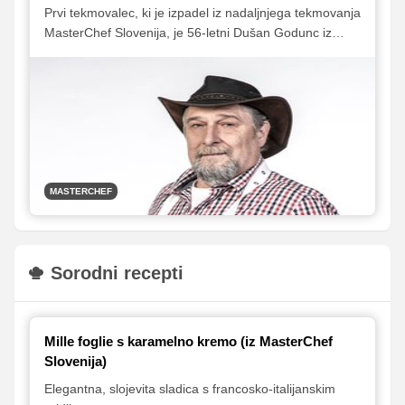
Prvi tekmovalec, ki je izpadel iz nadaljnjega tekmovanja
MasterChef Slovenija, je 56-letni Dušan Godunc iz
Maribora. Zanj je bil usoden izločitveni test v drugi
oddaji, na katerem so se tekmovalci preizkusili v
pripravi treh priljubljenih krompirjevih jedi: pomfrija,
pireja in njokov.
MASTERCHEF
Sorodni recepti
Mille foglie s karamelno kremo (iz MasterChef
Slovenija)
Elegantna, slojevita sladica s francosko-italijanskim