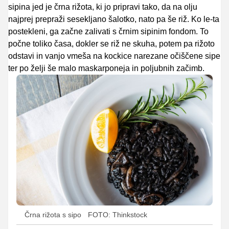
sipina jed je črna rižota, ki jo pripravi tako, da na olju
najprej prepraži sesekljano šalotko, nato pa še riž. Ko le-ta
postekleni, ga začne zalivati s črnim sipinim fondom. To
počne toliko časa, dokler se riž ne skuha, potem pa rižoto
odstavi in vanjo vmeša na kockice narezane očiščene sipe
ter po želji še malo maskarponeja in poljubnih začimb.
Črna rižota s sipo
FOTO: Thinkstock