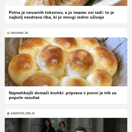
Polna je nevarnih toksinov, a jo imamo vsi radi: to je
najbolj nezdrava riba, ki jo mnogi redno uživajo
OKUSNO.JE
Najmehkejši domači kruhki: priprava v ponvi je trik za
popoln rezultat
ZADOVOLJNA.SI