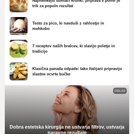
Najmehkejši domači kruhki: priprava v ponvi je
trik za popoln rezultat
Testo za pico, ki navduši z rahlostjo in
mehkobo
7 receptov naših bralcev, ki slavijo poletje in
tradicijo
Klasična panada odpade: tako Italijani pripravijo
slastne ocvrte bučke
OGLAS
Dobra estetska kirurgija ne ustvarja filtrov, ustvarja
naravne rezultate