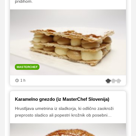
pridihom.
MASTERCHEF
1 h
Karamelno gnezdo (iz MasterChef Slovenija)
Hrustljava umetnina iz sladkorja, ki odlično zaokroži
preprosto sladico ali popestri krožnik ob posebni
priložnosti.