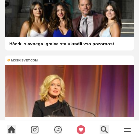
Hčerki slavnega igralca sta ukradli vso pozornost
MOSKISVET.COM
Partner zvezdnice izginil brez sledu: nikoli ga niso našli,
nato je prišla še ena tragedija