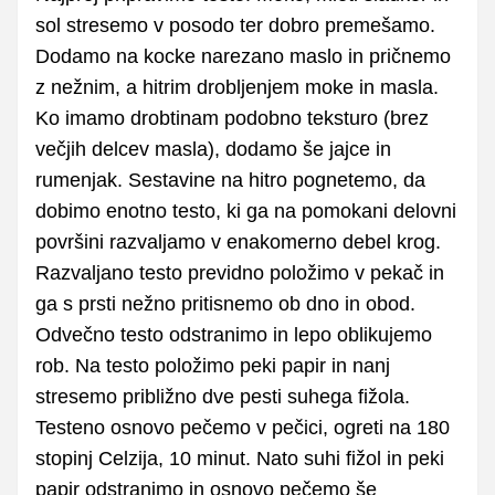
sol stresemo v posodo ter dobro premešamo.
Dodamo na kocke narezano maslo in pričnemo
z nežnim, a hitrim drobljenjem moke in masla.
Ko imamo drobtinam podobno teksturo (brez
večjih delcev masla), dodamo še jajce in
rumenjak. Sestavine na hitro pognetemo, da
dobimo enotno testo, ki ga na pomokani delovni
površini razvaljamo v enakomerno debel krog.
Razvaljano testo previdno položimo v pekač in
ga s prsti nežno pritisnemo ob dno in obod.
Odvečno testo odstranimo in lepo oblikujemo
rob. Na testo položimo peki papir in nanj
stresemo približno dve pesti suhega fižola.
Testeno osnovo pečemo v pečici, ogreti na 180
stopinj Celzija, 10 minut. Nato suhi fižol in peki
papir odstranimo in osnovo pečemo še