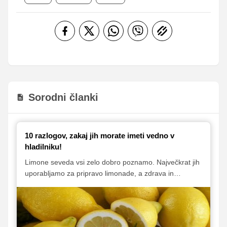
Sorodni članki
10 razlogov, zakaj jih morate imeti vedno v
hladilniku!
Limone seveda vsi zelo dobro poznamo. Največkrat jih
uporabljamo za pripravo limonade, a zdrava in
osvežilna pijača še zdaleč ni edino, za kar lahko te
priljubljene citruse uporabimo. V nadaljevanju vam
predstavljamo deset zanimivih in zelo uporabnih
načinov uporabe - nekateri vas znajo celo presenetiti!