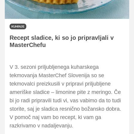
KUHINJE
Recept sladice, ki so jo pripravljali v
MasterChefu
V 3. sezoni priljubljenega kuharskega
tekmovanja MasterChef Slovenija so se
tekmovalci preizkusili v pripravi priljubljene
ameriške sladice – limonine pite z meringo. Če
bi jo radi pripravili tudi vi, vas vabimo da to tudi
storite, saj je sladica resnično božansko dobra.
V pomoč naj vam bo recept, ki vam ga
razkrivamo v nadaljevanju.