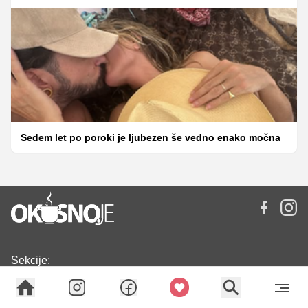
Sedem let po poroki je ljubezen še vedno enako močna
Sekcije:
DOMOV
RECEPTI
KAJ SKUHATI