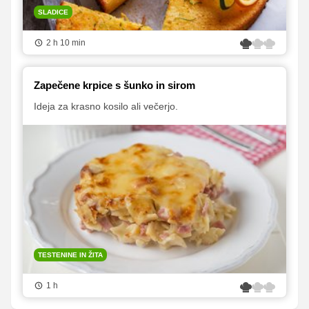
SLADICE
2 h 10 min
Zapečene krpice s šunko in sirom
Ideja za krasno kosilo ali večerjo.
TESTENINE IN ŽITA
1 h