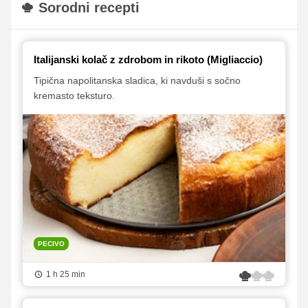
Sorodni recepti
Italijanski kolač z zdrobom in rikoto (Migliaccio)
Tipična napolitanska sladica, ki navduši s sočno
kremasto teksturo.
PECIVO
1 h 25 min