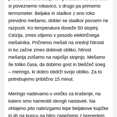
si poveznemo rokavico, v drugo pa primemo
termometer. Beljake in sladkor z eno roko
previdno mešamo, dokler se sladkor povsem ne
razpusti. Ko temperatura doseže 50 stopinj
Celzija, zmes viljemo v posodo električnega
mešalnika. Pričnemo mešati na srednji hitrosti
in ko začne zmes dobivati obliko, hitrost
mešanja zvišamo na najvišjo stopnjo. Mešamo
še toliko časa, da dobimo gost in bleščeč sneg
– meringo, ki dobro obdrži svojo obliko. Za to
potrebujemo približno 15 minut.
Meringo nadevamo v vrečko za krašenje, na
katero smo namestili okrogli nastavek. Na
ohlajeno pito nabrizgamo lepe beljakove kupčke
in jih na koncu na hitro zapečemo z brenerjem.