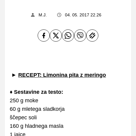
M.J.
04. 05. 2017 22.26
►
RECEPT: Limonina pita z meringo
♦
Sestavine za testo:
250 g moke
60 g mletega sladkorja
ščepec soli
160 g hladnega masla
1 jajce