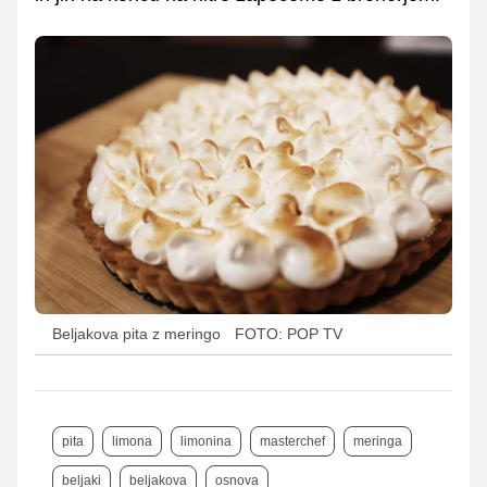
Beljakova pita z meringo
FOTO: POP TV
pita
limona
limonina
masterchef
meringa
beljaki
beljakova
osnova