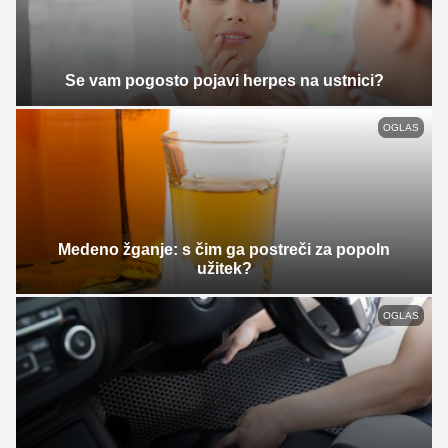
Se vam pogosto pojavi herpes na ustnici?
OGLAS
Medeno žganje: s čim ga postreči za popoln
užitek?
OGLAS