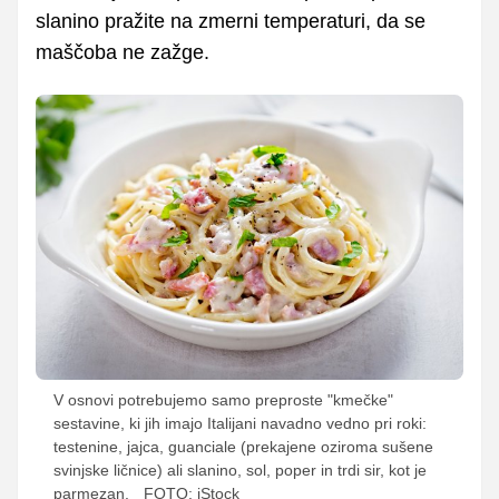
slanino pražite na zmerni temperaturi, da se
maščoba ne zažge.
V osnovi potrebujemo samo preproste "kmečke"
sestavine, ki jih imajo Italijani navadno vedno pri roki:
testenine, jajca, guanciale (prekajene oziroma sušene
svinjske ličnice) ali slanino, sol, poper in trdi sir, kot je
parmezan.
FOTO: iStock