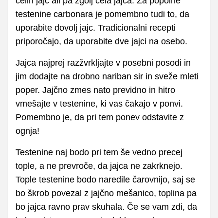
celih jajc ali pa zgolj cela jajca. Za popolne
testenine carbonara je pomembno tudi to, da
uporabite dovolj jajc. Tradicionalni recepti
priporočajo, da uporabite dve jajci na osebo.
Jajca najprej razžvrkljajte v posebni posodi in
jim dodajte na drobno nariban sir in sveže mleti
poper. Jajčno zmes nato previdno in hitro
vmešajte v testenine, ki vas čakajo v ponvi.
Pomembno je, da pri tem ponev odstavite z
ognja!
Testenine naj bodo pri tem še vedno precej
tople, a ne prevroče, da jajca ne zakrknejo.
Tople testenine bodo naredile čarovnijo, saj se
bo škrob povezal z jajčno mešanico, toplina pa
bo jajca ravno prav skuhala. Če se vam zdi, da