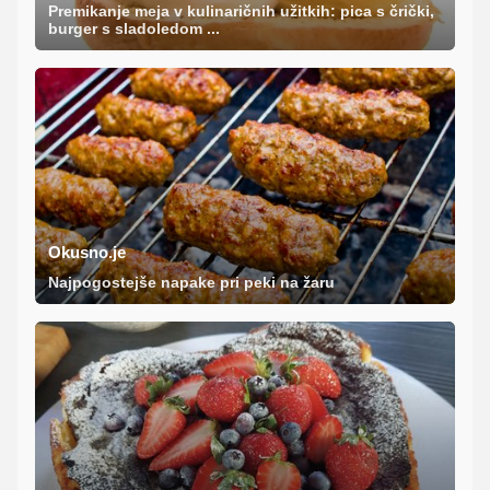
Premikanje meja v kulinaričnih užitkih: pica s črički,
burger s sladoledom ...
Okusno.je
Najpogostejše napake pri peki na žaru