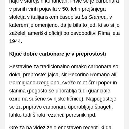
najti v starejših kuharicah. Prvič se je carbonara
v pisnih virih pojavila v 50. letih prejšnjega
stoletja v italijanskem časopisu
La Stampa
, v
katerem je omenjeno, da je bila to jed, ki so si jo
zaželeli ameriški oficirji po osvoboditvi Rima leta
1944.
Ključ dobre carbonare je v preprostosti
Sestavine za tradicionalno omako carbonara so
dokaj preproste: jajca, sir Pecorino Romano ali
Parmigiano-Reggiano, sveže mlet črni poper in
slanina (pogosto se uporablja tudi guanciale
oziroma sušene svinjske ličnice). Najpogosteje
se za pripravo carbonare uporabljajo špageti,
lahko tudi široki rezanci, peresniki ipd.
Gre za na videz zelo enostaven recept, ki ga