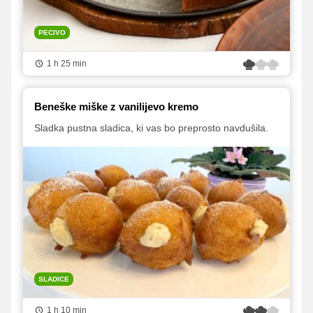
PECIVO
1 h 25 min
Beneške miške z vanilijevo kremo
Sladka pustna sladica, ki vas bo preprosto navdušila.
SLADICE
1 h 10 min