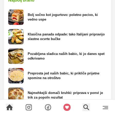
Najbolj brano
Bolj sočno kot jogurtovo: poletno pecivo, ki
vedno uspe
Klasična panada odpade: tako Italijani pripravijo
slastne ocvrte bučke
Pozabljena sladica naših babic, ki jo danes spet
odkrivamo
Preprosta jed naših babic, ki prikliče prijetne
spomine na otroštvo
Najmehkejši domači kruhki: priprava v ponvi je
trik za popoln rezultat
OGLAS