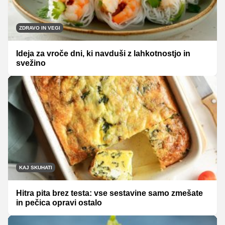
ZDRAVO IN VEGI
Ideja za vroče dni, ki navduši z lahkotnostjo in
svežino
KAJ SKUHATI
Hitra pita brez testa: vse sestavine samo zmešate
in pečica opravi ostalo