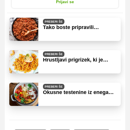
Prijavi se
PREBERI ŠE
Tako boste pripravili
najboljšo bolonjsko omako
PREBERI ŠE
Hrustljavi prigrizek, ki je
obnorel TikTok, pripravimo
pa ga iz kuhanih testenin
PREBERI ŠE
Okusne testenine iz enega
lonca po receptu Marthe
Stewart