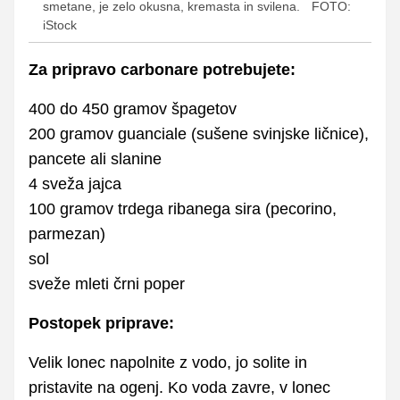
smetane, je zelo okusna, kremasta in svilena.
FOTO:
iStock
Za pripravo carbonare potrebujete:
400 do 450 gramov špagetov
200 gramov guanciale (sušene svinjske ličnice),
pancete ali slanine
4 sveža jajca
100 gramov trdega ribanega sira (pecorino,
parmezan)
sol
sveže mleti črni poper
Postopek priprave:
Velik lonec napolnite z vodo, jo solite in
pristavite na ogenj. Ko voda zavre, v lonec