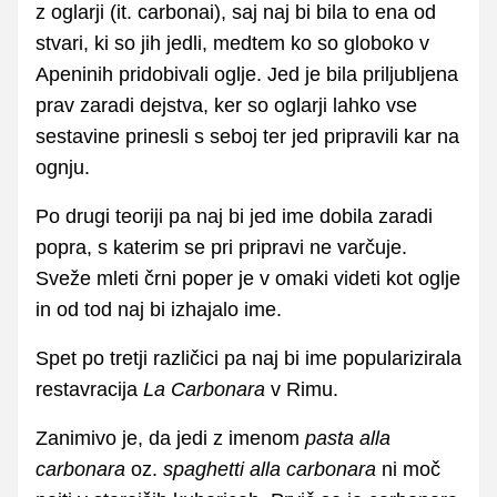
z oglarji (it. carbonai), saj naj bi bila to ena od
stvari, ki so jih jedli, medtem ko so globoko v
Apeninih pridobivali oglje. Jed je bila priljubljena
prav zaradi dejstva, ker so oglarji lahko vse
sestavine prinesli s seboj ter jed pripravili kar na
ognju.
Po drugi teoriji pa naj bi jed ime dobila zaradi
popra, s katerim se pri pripravi ne varčuje.
Sveže mleti črni poper je v omaki videti kot oglje
in od tod naj bi izhajalo ime.
Spet po tretji različici pa naj bi ime popularizirala
restavracija
La Carbonara
v Rimu.
Zanimivo je, da jedi z imenom
pasta alla
carbonara
oz.
spaghetti alla carbonara
ni moč