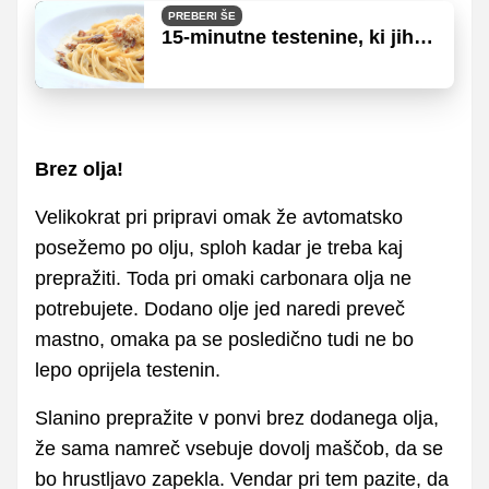
PREBERI ŠE
15-minutne testenine, ki jih
obožuje ves svet!
Brez olja!
Velikokrat pri pripravi omak že avtomatsko
posežemo po olju, sploh kadar je treba kaj
prepražiti. Toda pri omaki carbonara olja ne
potrebujete. Dodano olje jed naredi preveč
mastno, omaka pa se posledično tudi ne bo
lepo oprijela testenin.
Slanino prepražite v ponvi brez dodanega olja,
že sama namreč vsebuje dovolj maščob, da se
bo hrustljavo zapekla. Vendar pri tem pazite, da