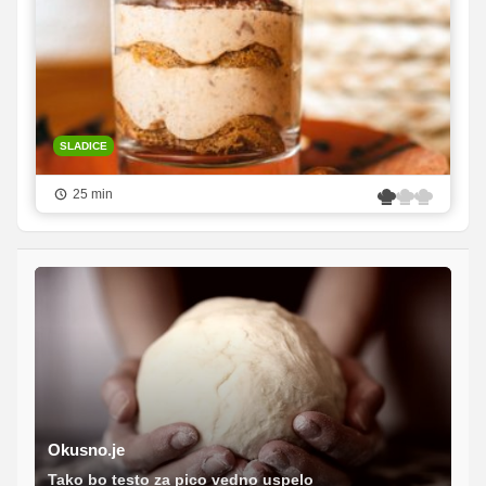
SLADICE
25 min
Okusno.je
Tako bo testo za pico vedno uspelo