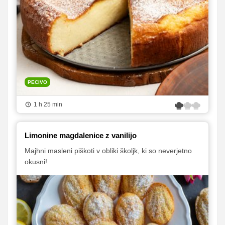
PECIVO
1 h 25 min
Limonine magdalenice z vanilijo
Majhni masleni piškoti v obliki školjk, ki so neverjetno
okusni!