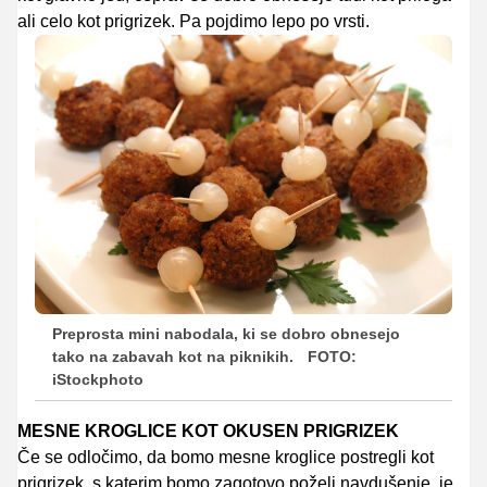
ali celo kot prigrizek. Pa pojdimo lepo po vrsti.
Preprosta mini nabodala, ki se dobro obnesejo
tako na zabavah kot na piknikih.
FOTO:
iStockphoto
MESNE KROGLICE KOT OKUSEN PRIGRIZEK
Če se odločimo, da bomo mesne kroglice postregli kot
prigrizek, s katerim bomo zagotovo poželi navdušenje, je