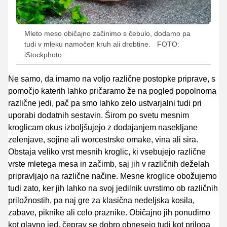
Mleto meso običajno začinimo s čebulo, dodamo pa
tudi v mleku namočen kruh ali drobtine.
FOTO:
iStockphoto
Ne samo, da imamo na voljo različne postopke priprave, s
pomočjo katerih lahko pričaramo že na pogled popolnoma
različne jedi, pač pa smo lahko zelo ustvarjalni tudi pri
uporabi dodatnih sestavin. Širom po svetu mesnim
kroglicam okus izboljšujejo z dodajanjem nasekljane
zelenjave, sojine ali worcestrske omake, vina ali sira.
Obstaja veliko vrst mesnih kroglic, ki vsebujejo različne
vrste mletega mesa in začimb, saj jih v različnih deželah
pripravljajo na različne načine. Mesne kroglice obožujemo
tudi zato, ker jih lahko na svoj jedilnik uvrstimo ob različnih
priložnostih, pa naj gre za klasična nedeljska kosila,
zabave, piknike ali celo praznike. Običajno jih ponudimo
kot glavno jed, čeprav se dobro obnesejo tudi kot priloga