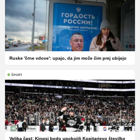
Ruske 'črne vdove': upajo, da jim može čim prej ubijejo
ŠPORT
Velika čast: Kingsi bodo upokojili Kopitarjevo številko