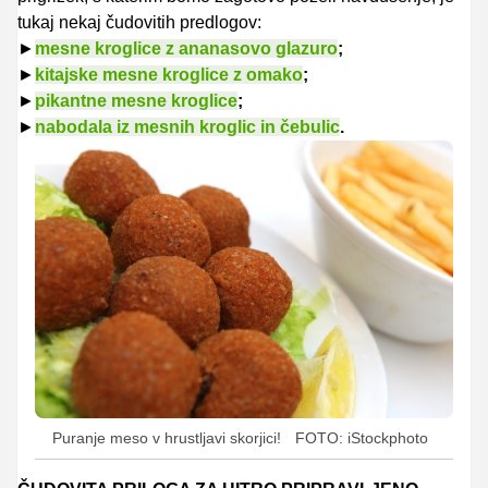
tukaj nekaj čudovitih predlogov:
►
mesne kroglice z ananasovo glazuro
;
►
kitajske mesne kroglice z omako
;
►
pikantne mesne kroglice
;
►
nabodala iz mesnih kroglic in čebulic
.
Puranje meso v hrustljavi skorjici!
FOTO: iStockphoto