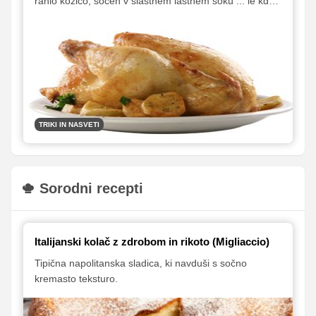
rahlo kožico, sočen v slastnem lastnem soku ... le kdo
ga ne bi z veseljem pohrustal?
TRIKI IN NASVETI
Sorodni recepti
Italijanski kolač z zdrobom in rikoto (Migliaccio)
Tipična napolitanska sladica, ki navduši s sočno
kremasto teksturo.