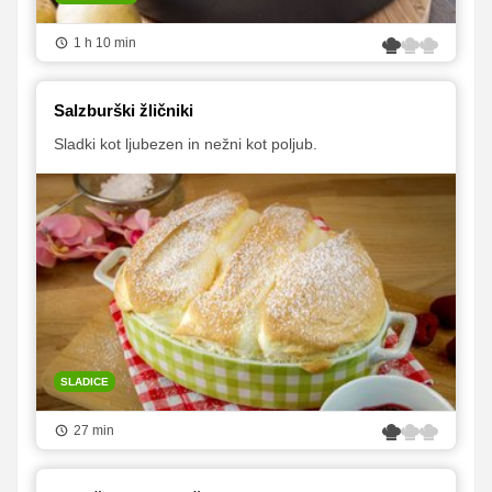
1 h 10 min
Salzburški žličniki
Sladki kot ljubezen in nežni kot poljub.
SLADICE
27 min