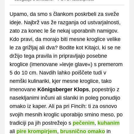
Upamo, da smo s člankom poskrbeli za sveže
ideje. Najbrž vas že razganja od ustvarjalnosti,
zato za konec le še nekaj uporabnih namigov.
Kdo pravi, da morajo biti mesne kroglice velike
le za grižljaj ali dva? Bodite kot Kitajci, ki se ne
držijo tega pravila in pripravljajo posebne
kroglice (imenovane »levje glave«) s premerom
5 do 10 cm. Navdih lahko poiščete tudi v
nemški kulinariki, kjer mesne kroglice, tako
imenovane
Königsberger Klops
, popestrijo z
nasekljanimi inčuni ali slaniki in poleg ponudijo
omako iz kaper. Ali pa pri Fincih: ti za osnovo
svojih mesnih kroglic uporabijo srnino meso, po
tradiciji pa jih postrežejo s
pečenim
,
kuhanim
ali
pire krompirjem
,
brusnično omako
in