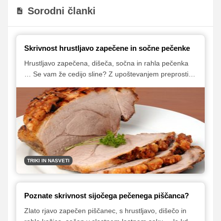
Sorodni članki
Skrivnost hrustljavo zapečene in sočne pečenke
Hrustljavo zapečena, dišeča, sočna in rahla pečenka
… Se vam že cedijo sline? Z upoštevanjem preprostih
korakov, bo tudi vaša pečenka uspešnica, ki zlepa ne
bo pozabljena.
TRIKI IN NASVETI
Poznate skrivnost sijočega pečenega piščanca?
Zlato rjavo zapečen piščanec, s hrustljavo, dišečo in