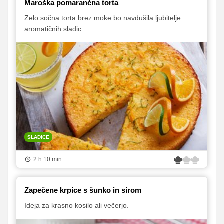
Maroška pomarančna torta
Zelo sočna torta brez moke bo navdušila ljubitelje
aromatičnih sladic.
SLADICE
2 h 10 min
Zapečene krpice s šunko in sirom
Ideja za krasno kosilo ali večerjo.