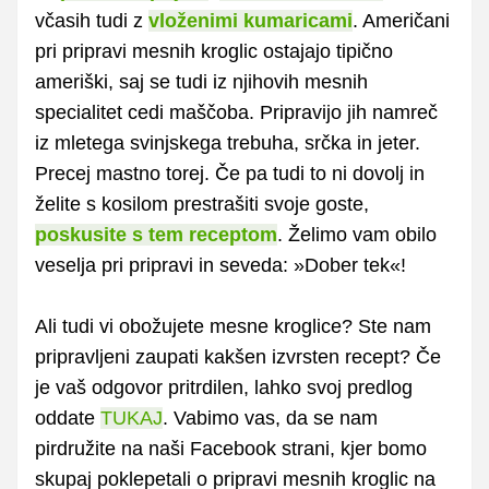
včasih tudi z
vloženimi kumaricami
. Američani
pri pripravi mesnih kroglic ostajajo tipično
ameriški, saj se tudi iz njihovih mesnih
specialitet cedi maščoba. Pripravijo jih namreč
iz mletega svinjskega trebuha, srčka in jeter.
Precej mastno torej. Če pa tudi to ni dovolj in
želite s kosilom prestrašiti svoje goste,
poskusite s tem receptom
. Želimo vam obilo
veselja pri pripravi in seveda: »Dober tek«!
Ali tudi vi obožujete mesne kroglice? Ste nam
pripravljeni zaupati kakšen izvrsten recept? Če
je vaš odgovor pritrdilen, lahko svoj predlog
oddate
TUKAJ
. Vabimo vas, da se nam
pirdružite na naši Facebook strani, kjer bomo
skupaj poklepetali o pripravi mesnih kroglic na