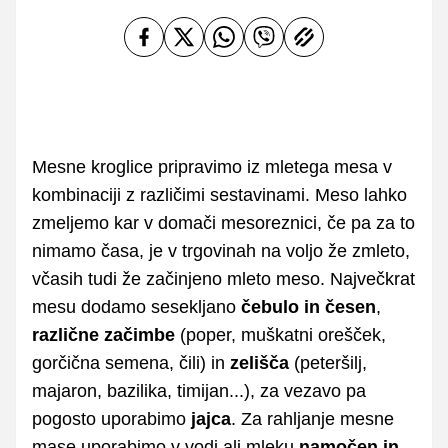
Mesne kroglice pripravimo iz mletega mesa v
kombinaciji z različimi sestavinami. Meso lahko
zmeljemo kar v domači mesoreznici, če pa za to
nimamo časa, je v trgovinah na voljo že zmleto,
včasih tudi že začinjeno mleto meso. Največkrat
mesu dodamo sesekljano
čebulo
in
česen
,
različne začimbe
(poper, muškatni orešček,
gorčična semena, čili) in
zelišča
(peteršilj,
majaron, bazilika, timijan...), za vezavo pa
pogosto uporabimo
jajca
. Za rahljanje mesne
mase uporabimo v vodi ali mleku
namočen in