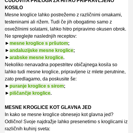
ČUDOVITA PRILOGA ZA HITRO PRIPRAVLJENO
KOSILO
Mesne kroglice lahko postrežemo z različnimi omakami,
testeninami ali rižem. Tudi če jih obogatimo samo z
osvežilnimi solatami, lahko hitro pripravimo okusen obrok.
Ne spreglejte naslednjih receptov:
►
mesne kroglice s pršutom
;
►
andaluzijske mesne kroglice
;
►
arabske mesne kroglice
.
Nekoliko nenavadna popestritev običajnega kosila so
lahko tudi mesne kroglice, pripravljene iz mlete perutnine,
zato predlagamo, da poskusite še:
►
puranje kroglice s sirom
;
►
piščančje kroglice
.
MESNE KROGLICE KOT GLAVNA JED
In kako se mesne kroglice obnesejo kot glavna jed?
Odlično! Svoje najdražje lahko presenetimo s kroglicami iz
različnih kuhinj sveta: