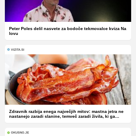
Peter Poles delil nasvete za bodoče tekmovalce kviza Na
lovu
VIZITA.SI
Zdravnik razbija enega največjih mitov: mastna jetra ne
nastanejo zaradi slanine, temveč zaradi živila, ki ga
imamo vsi radi
OKUSNO.JE