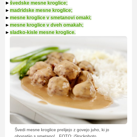
►
švedske mesne kroglice;
►
madridske mesne kroglice;
►
mesne kroglice v smetanovi omaki;
►
mesne kroglice v dveh omakah;
►
sladko-kisle mesne kroglice.
Švedi mesne kroglice prelijejo z govejo juho, ki jo
obogatijo s smetano!
FOTO: iStockphoto