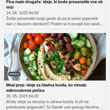
Pica malo drugače: ideje, ki bodo presenetile vse ob
mizi
14. 06. 2025 04.00
Želite presenetiti svoje goste ali pa si samo popestriti
dan z okusnim obrokom? Potem so ti recepti kot nalašč
za vas! Odkrijte različne ideje, kako pripraviti pico, od
kock in polžkov do kruhkov in pomake. Hitro, enostavno
in noro okusno! Pripravite se na eksplozijo okusov!
KOSILO
Meal prep: ideje za hladna kosila, ko nimate
mikrovalovne pečice
26. 05. 2025 04.00
Iščete ideje za okusna in zdrava kosila, ki jih ne
potrebujete pogrevati? Ta članek vam ponuja številne