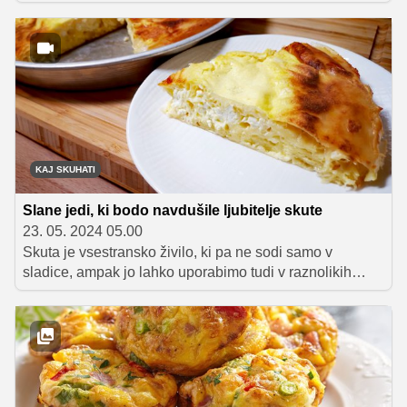
samo s pravimi sestavinami in recepti se morate
oborožiti. Predstavljamo vam nekaj naših najljubših
ekspresnih jedi, med katerimi boste našli tudi nekaj
zdravih in uravnoteženih alternativ.
KAJ SKUHATI
Slane jedi, ki bodo navdušile ljubitelje skute
23. 05. 2024 05.00
Skuta je vsestransko živilo, ki pa ne sodi samo v
sladice, ampak jo lahko uporabimo tudi v raznolikih
slanih jedeh. Da ne boste iz nje vedno pripravljali samo
namazov in je dodajali v skutin oziroma sirov 'burek',
vam v nadaljevanju ponujamo še nekaj odličnih slanih
receptov: od hitrih njokov in cmokov pa vse do
odličnega, rahlo pikantnega tuninega narastka.