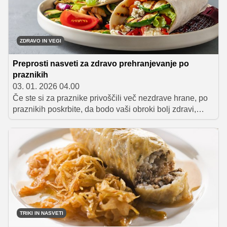
ZDRAVO IN VEGI
Preprosti nasveti za zdravo prehranjevanje po
praznikih
03. 01. 2026 04.00
Če ste si za praznike privoščili več nezdrave hrane, po
praznikih poskrbite, da bodo vaši obroki bolj zdravi,
raznoliki in uravnoteženi. Namesto nezdravih diet se
raje odločite za bolj zdrav način življenja, pri tem pa si
pomagajte s šestimi preprostimi smernicami.
TRIKI IN NASVETI