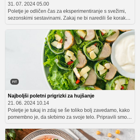
31. 07. 2024 05.00
Poletje je odličen čas za eksperimentiranje s svežimi,
sezonskimi sestavinami. Zakaj ne bi naredili še korak
dlje in v svoj jedilnik vnesli nekaj kozmičnega pridiha?
Predstavljamo vam nekaj odličnih idej, s katerimi lahko
vsako astrološko znamenje popestri svoj poletni jedilnik.
FIT
Najboljši poletni prigrizki za hujšanje
21. 06. 2024 10.14
Poletje je tukaj in zdaj se še toliko bolj zavedamo, kako
pomembno je, da skrbimo za svoje telo. Pripravili smo
vam nekaj odličnih idej za okusne poletne prigrizke, ki
vam bodo pomagali tudi pri uspešnem hujšanju.