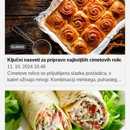
le nekaj sestavin do hrustljavih oreščkov in kreativnih
kombinacij – preverite ideje, ki bodo zadovoljile vašo
lakoto brez slabe vesti!
SLADICE
Ključni nasveti za pripravo najboljših cimetovih rolic
11. 10. 2024 10.48
Cimetove rolice so priljubljena sladka poslastica, v
kateri uživajo mnogi. Kombinaciji mehkega, puhastega
testa in sočnega cimetovega nadeva se preprosto ne
moremo upreti. Ne glede na to, ali ste izkušen pek ali
novinec v svetu cimetovih rolic, vam bodo spodnji
nasveti zagotovo v veliko pomoč pri njihovi pripravi,
hkrati pa vam bodo pomagali ustvariti slastno in opojno
dišečo dobroto, ki bo navdušila vašo družino in
prijatelje.