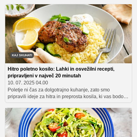
slane dobrote, ki bodo navdušile goste na zabavi ali
poskrbele za praznično vzdušje v krogu družine.
Preverite naše ideje za hitre in enostavne praznične
prigrizke, katerih hitra in enostavna priprava vas bo
zagotovo navdušila.
KAJ SKUHATI
Hitro poletno kosilo: Lahki in osvežilni recepti,
pripravljeni v največ 20 minutah
10. 07. 2025 04.00
Poletje ni čas za dolgotrajno kuhanje, zato smo
pripravili ideje za hitra in preprosta kosila, ki vas bodo
navdušila. Brez dolgega kuhanja in motanja po kuhinji!