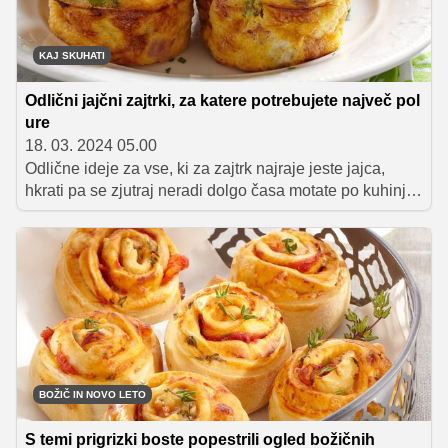
KAJ SKUHATI
Odlični jajčni zajtrki, za katere potrebujete največ pol
ure
18. 03. 2024 05.00
Odlične ideje za vse, ki za zajtrk najraje jeste jajca,
hkrati pa se zjutraj neradi dolgo časa motate po kuhinji.
Da zjutraj na vašem meniju ne bodo vedno samo
umešana, kuhana ali pečena jajca, preletite naše
spodnje predloge, ki vas bodo zagotovo navdušili.
BOŽIČ IN NOVO LETO
S temi prigrizki boste popestrili ogled božičnih