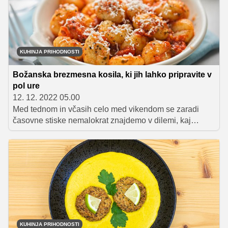
KUHINJA PRIHODNOSTI
Božanska brezmesna kosila, ki jih lahko pripravite v
pol ure
12. 12. 2022 05.00
Med tednom in včasih celo med vikendom se zaradi
časovne stiske nemalokrat znajdemo v dilemi, kaj
svojim najbližjim pripraviti za kosilo, da bo okusno,
hranljivo in ne enolično, predvsem pa da bo hitro
pripravljeno in po možnosti brez mesa. Pravzaprav je
možnosti malo morje, če se le dobro organiziramo ter
shrambo in hladilnik založimo s priljubljenimi in po
možnosti zdravimi živili. S pravim izborom sestavin in
ščepcem kreativnosti namreč lahko že v pičle pol ure
pripravimo božanska kosila, nad katerimi bo navdušena
vsa družina.
KUHINJA PRIHODNOSTI