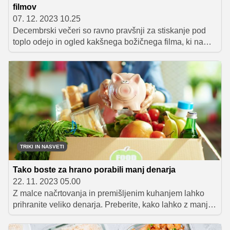
filmov
07. 12. 2023 10.25
Decembrski večeri so ravno pravšnji za stiskanje pod
toplo odejo in ogled kakšnega božičnega filma, ki nam
bo ogrel srce. Da bodo filmski večeri še bolj praznični, si
ob ogledu privoščimo tudi kakšen dober prigrizek.
TRIKI IN NASVETI
Tako boste za hrano porabili manj denarja
22. 11. 2023 05.00
Z malce načrtovanja in premišljenim kuhanjem lahko
prihranite veliko denarja. Preberite, kako lahko z manj
stroški za svoje najdražje še naprej pripravljate zdrave
in okusne jedi.