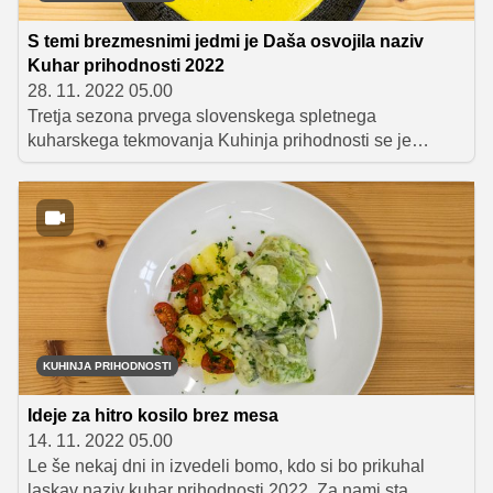
S temi brezmesnimi jedmi je Daša osvojila naziv
Kuhar prihodnosti 2022
28. 11. 2022 05.00
Tretja sezona prvega slovenskega spletnega
kuharskega tekmovanja Kuhinja prihodnosti se je
zaključila v velikem slogu. Po napetem finalnem
dvoboju smo dobili zmagovalko, ki je s svojo najboljšo
in najbolj izvirno jedjo do sedaj vse tri žirante pustila
odprtih ust in sama sebi dokazala, da je kos tudi najbolj
zahtevnim izzivom. Laskavi naziv Kuhar prihodnosti
2022 si je torej upravičeno prislužila Daša Fiegl,
simpatična avanturistka, ki sicer obožuje zajtrke in vonj
po kavi. Po koncu finalne oddaje smo z njo poklepetali o
občutkih ob razglasitvi, o utrinkih s celotnega
KUHINJA PRIHODNOSTI
tekmovanja in seveda o načrtih za prihodnost.
Ideje za hitro kosilo brez mesa
14. 11. 2022 05.00
Le še nekaj dni in izvedeli bomo, kdo si bo prikuhal
laskav naziv kuhar prihodnosti 2022. Za nami sta