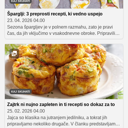
KAJ SKUHATI
Šparglji: 3 preprosti recepti, ki vedno uspejo
23. 04. 2026 04.00
Sezona špargljev je v polnem razmahu, zato je pravi
čas, da jih vključimo v vsakodnevne obroke. Pripravili
smo tri preproste recepte, ki vedno uspejo: kremno juho,
okusne zvitke s pršutom in hitro testeninsko jed s
piščancem.
KAJ SKUHATI
Zajtrk ni nujno zapleten in ti recepti so dokaz za to
25. 02. 2026 04.00
Jajca so klasika na jutranjem jedilniku, a tokrat jih
pripravljamo nekoliko drugače. V članku predstavljamo