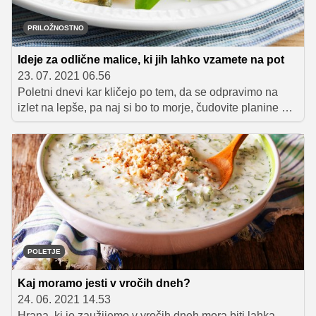
PRILOŽNOSTNO
Ideje za odlične malice, ki jih lahko vzamete na pot
23. 07. 2021 06.56
Poletni dnevi kar kličejo po tem, da se odpravimo na
izlet na lepše, pa naj si bo to morje, čudovite planine ali
raziskovanje skritih kotičkov naše zelene dežele.
Opremite se z dobro voljo, prijetno družbo in slastnimi
dobrotami. Za vas smo pripravili nekaj odličnih idej za
okusne malice, ki jih lahko vzamete s sabo – vedno in
povsod.
POLETJE
Kaj moramo jesti v vročih dneh?
24. 06. 2021 14.53
Hrana, ki jo zaužijemo v vročih dneh mora biti lahka,