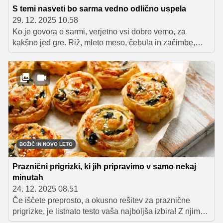
S temi nasveti bo sarma vedno odlično uspela
29. 12. 2025 10.58
Ko je govora o sarmi, verjetno vsi dobro vemo, za
kakšno jed gre. Riž, mleto meso, čebula in začimbe,
tesno zaviti v liste kislega zelja in kuhani v slastni
omaki. A da je sarma odličnega okusa, je dobro poznati
nekaj drobnih trikov in nasvetov, ki jih je pri pripravi
dobro upoštevati za popoln uspeh.
BOŽIČ IN NOVO LETO
Praznični prigrizki, ki jih pripravimo v samo nekaj
minutah
24. 12. 2025 08.51
Če iščete preprosto, a okusno rešitev za praznične
prigrizke, je listnato testo vaša najboljša izbira! Z njim
lahko v samo nekaj minutah ustvarite slastne sladke in