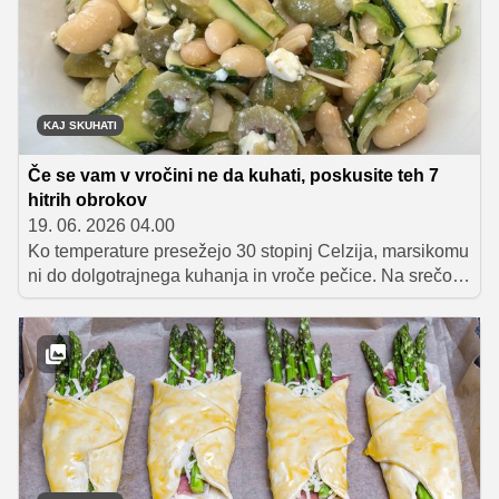
KAJ SKUHATI
Če se vam v vročini ne da kuhati, poskusite teh 7
hitrih obrokov
19. 06. 2026 04.00
Ko temperature presežejo 30 stopinj Celzija, marsikomu
ni do dolgotrajnega kuhanja in vroče pečice. Na srečo
obstaja veliko lahkih, osvežilnih in hitro pripravljenih
obrokov, ki nas nasitijo, hkrati pa pomagajo, da vročino
lažje prenašamo.