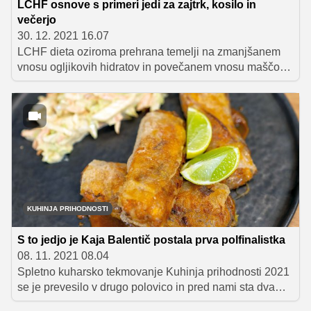
LCHF osnove s primeri jedi za zajtrk, kosilo in
večerjo
30. 12. 2021 16.07
LCHF dieta oziroma prehrana temelji na zmanjšanem
vnosu ogljikovih hidratov in povečanem vnosu maščob.
V nadaljevanju si preberite, katera živila so v prehrani
LCHF dovoljena in katerim se morate odpovedati,
ponujamo pa vam tudi nekaj odličnih receptov, ki bodo
prijetno popestrili vaš jedilnik LCHF.
KUHINJA PRIHODNOSTI
S to jedjo je Kaja Balentič postala prva polfinalistka
08. 11. 2021 08.04
Spletno kuharsko tekmovanje Kuhinja prihodnosti 2021
se je prevesilo v drugo polovico in pred nami sta dva
izjemno zanimiva polfinalna dvoboja, v katerih ne bo