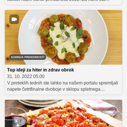
namreč že dva polfinalna dvoboja, kjer so se v pripravi
inovativnih brezmesnih jedi pomerila štiri dekleta, in
sicer Evita Antončič, Daša Fiegl, Maša Cimermančič in
Petra Trofenik. Tik pred velikim finalom je čas, da
osvežimo spomin na njhove polfinalne kulinarične
izzive in kreacije, s katerimi so navdušile stroge žirante.
KUHINJA PRIHODNOSTI
Top ideji za hiter in zdrav obrok
31. 10. 2022 05.00
V preteklih tednih ste lahko na našem portalu spremljali
napete četrtfinalne dvoboje v sklopu spletnega
kuharskega tekmovanja Kuhinja prihodnosti, ki se je s
tem tednom že prevesilo v drugo polovico. Tokrat sta si
predpasnika nadeli prvi polfinalistki, to sta Daša Fiegl in
Evita Antončič, in skušali vsaka s svojo idejo, kuhanjem
in prezentacijo navdušiti stroge žirante, ki so morali na
koncu presoditi, čigava jed je bila boljša v vseh