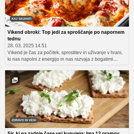
pripravljeni, kot bi mignil.
KAJ SKUHATI
Vikend obroki: Top jedi za sproščanje po napornem
tednu
28. 03. 2025 14.51
Vikend je čas za počitek, sprostitev in uživanje v hrani,
ki nas napolni z energijo in nas razvaja z bogatimi
okusi. Ko si želite malce predahniti po dolgem in
napornem tednu ter si povrniti novih moči, so idealna
izbira jedi, ki združujejo preprostost priprave in bogastvo
domačih okusov. Predstavljamo vam nekaj idej za
vikend obroke, ki bodo postali vaša nova najljubša
razvada.
ZDRAVO IN VEGI
Sir, ki ga zadnje čase vsi kupujejo: Ima 12 gramov