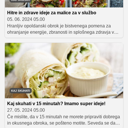
Hitre in zdrave ideje za malice za v službo
05. 06. 2024 05.00
Hranljiv opoldanski obrok je bistvenega pomena za
ohranjanje energije, zbranosti in splošnega zdravja ves
delovni dan. Vendar pa je pripravljanje polnovrednega
kosila marsikomu naporno, še zlasti, če ga med tednom
pesti pomanjkanje časa. Na srečo je na voljo veliko
hitrih in enostavnih receptov, ki zagotavljajo potrebna
hranila, ne da bi pri tem žrtvovali okus.
KAJ SKUHATI
Kaj skuhati v 15 minutah? Imamo super ideje!
27. 05. 2024 05.00
Če mislite, da v 15 minutah ne morete pripraviti dobrega
in okusnega obroka, se pošteno motite. Seveda se da,