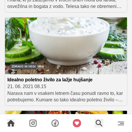
osvežilna in bogata z vodo. Telesa tako ne obremenimo
s prebavljanjem hrane, hkrati pa mu zagotovimo
potrebne hranilne snovi in tekočino, ki jo v vročih dneh
še kako potrebuje. V nadaljevanju vam ponujamo nekaj
preprostih receptov in nasvetov, ki vam bodo zagotovo v
pomoč pri pripravi okusnih in lahkih sezonskih obrokov.
ZDRAVO IN VEGI
Idealno poletno živilo za lažje hujšanje
21. 06. 2021 08.15
Narava nam v vsakem letnem času ponudi ravno to, kar
potrebujemo. Kumare so tako idealno poletno živilo –
osvežilno, lahko, polno vode in koristnih hranil.
Preberite si, kako jih vključiti v obroke, ki so primerni za
najbolj vroč del leta.