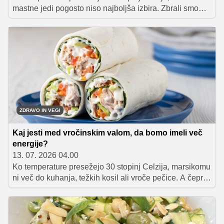
mastne jedi pogosto niso najboljša izbira. Zbrali smo
sedem lahkih poletnih kosil, ki osvežijo, nasitijo in
telesa ne obremenijo. Na seznamu so poletne solate,
hladna juha, tortilje in mediteranski zavitki, ki so idealni
za najbolj vroče dni.
ZDRAVO IN VEGI
Kaj jesti med vročinskim valom, da bomo imeli več
energije?
13. 07. 2026 04.00
Ko temperature presežejo 30 stopinj Celzija, marsikomu
ni več do kuhanja, težkih kosil ali vroče pečice. A čeprav
nas v takih dneh pogosto premami, da bi živeli le od
sladoleda, lubenice in ledene kave, telo potrebuje
nekoliko več kot samo to.