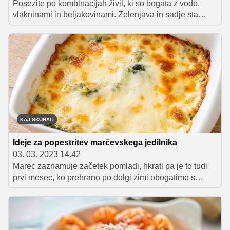
Posezite po kombinacijah živil, ki so bogata z vodo,
vlakninami in beljakovinami. Zelenjava in sadje sta
polna vode, za povrh pa vsebujeta nasitne vlaknine. Te
so tudi v oreščkih, čičeriki, kosmičih in polnozrnatem
kruhu. Čičerika in oreščki so tudi odličen vir beljakovin,
ki jih zaužijete tudi s siri in jogurtom. Sedaj je treba to
zbirko zdravih živil le povezati v okusne prigrizke.
KAJ SKUHATI
Ideje za popestritev marčevskega jedilnika
03. 03. 2023 14.42
Marec zaznamuje začetek pomladi, hkrati pa je to tudi
prvi mesec, ko prehrano po dolgi zimi obogatimo s
svežimi živili, kot so čemaž, regrat, šparglji, redkvice in
motovilec.