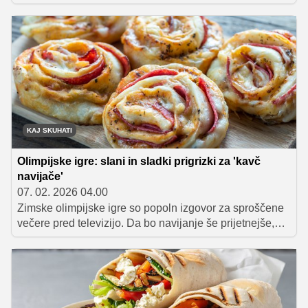
pet preprostih in okusnih zajtrkov, kjer so jajca glavna
zvezda v zanimivih, malce manj običajnih različicah, ki
bodo popestrile vaš začetek dneva.
KAJ SKUHATI
Olimpijske igre: slani in sladki prigrizki za 'kavč
navijače'
07. 02. 2026 04.00
Zimske olimpijske igre so popoln izgovor za sproščene
večere pred televizijo. Da bo navijanje še prijetnejše,
smo zbrali ideje za hitre prigrizke in sladice, ki jih lahko
jeste kar na kavču – brez zapletene priprave in brez
veliko umazane posode. Spoznajte slane in sladke
grižljaje, ki se odlično podajo k športnemu vzdušju.