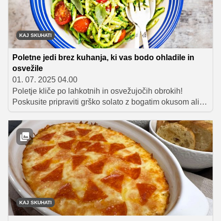
KAJ SKUHATI
Poletne jedi brez kuhanja, ki vas bodo ohladile in
osvežile
01. 07. 2025 04.00
Poletje kliče po lahkotnih in osvežujočih obrokih!
Poskusite pripraviti grško solato z bogatim okusom ali
pa si privoščite hitro pripravljene bučkine špagete s
pestom. Hladna kumarična juha vas bo prijetno ohladila,
zavitek z lososom ali tuno pa bo odlična malica. Ne
pozabite na italijansko solato panzanella, ki jo pripravite
iz paradižnika in starega kruha.
KAJ SKUHATI