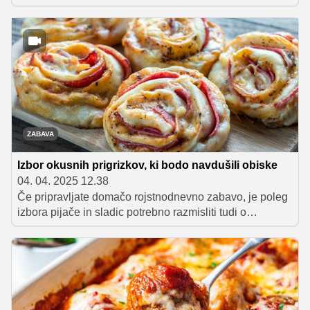
možnosti za pripravo obrokov vnaprej. Odkrijte
čičerikine in avokadove kombinacije, testeninske solate,
žitne sklede in pisane zavitke, ki so popolna izbira za
pisarno ali pot. Ne pozabite tudi na sendviče in pa
solate v kozarcu!
ZABAVA
Izbor okusnih prigrizkov, ki bodo navdušili obiske
04. 04. 2025 12.38
Če pripravljate domačo rojstnodnevno zabavo, je poleg
izbora pijače in sladic potrebno razmisliti tudi o
prigrizkih, ki jih boste postregli gostom. Da vaši
povabljenci ne bodo grizljali samo čipsa, slanih palčk in
podobnih kupljenih prigrizkov, smo vam pripravili izbor
odličnih idej za tople in slane prigrizke, ki bodo vašo
zabavo spremenili v pravo gurmansko doživetje. Za
nekatere si boste morali vzeti čas, nekateri pa so