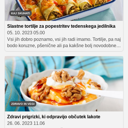
KAJ SKUHATI
Slastne tortilje za popestritev tedenskega jedilnika
05. 10. 2023 05.00
Vsi jih dobro poznamo, vsi jih radi imamo. Tortilje, pa naj
bodo koruzne, pšenične ali pa kakšne bolj novodobne
različice z dodanimi beljakovinami ali zelenjavo, so
priljubljeno in tudi zelo vsestransko uporabno živilo.
Lahko jih polnimo z različnimi nadevi in si jih privoščimo
za zajtrk, malico, kosilo ali večerjo. Z nekaj našimi
recepti boste iz njih pripravili odlične jedi, ki bodo
dobrodošla popestritev vaših tedenskih jedilnikov.
ZDRAVO IN VEGI
Zdravi prigrizki, ki odpravijo občutek lakote
26. 06. 2023 11.06