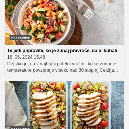
KAJ SKUHATI
Te jedi pripravite, ko je zunaj prevroče, da bi kuhali
18. 06. 2024 15.48
Dejstvo je, da v najhujši poletni vročini, ko se zunanje
temperature povzpnejo visoko nad 30 stopinj Celzija,
lahko kar pozabimo na kuhanje in peko v pečici. Še
zlasti, če doma nimamo klime, s katero bivanjski prostor
po kuhanju ohladimo na primerno temperaturo. Kaj torej
lahko pripravimo brez kuhanja in peke? Pripravili smo
izbor odličnih poletnih jedi, ki vas bodo ohladile in
osvežile, povrhu pa so tudi zelo zdrave.
KAJ SKUHATI