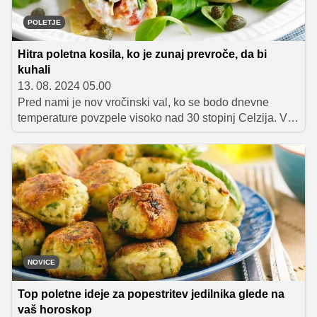
POLETJE
Hitra poletna kosila, ko je zunaj prevroče, da bi
kuhali
13. 08. 2024 05.00
Pred nami je nov vročinski val, ko se bodo dnevne
temperature povzpele visoko nad 30 stopinj Celzija. V
prihajajočih dneh bo zato zelo pomembno, da doma
dodatno ne segrevamo s kuhanjem ali peko v pečici. Da
boste lažje dosegli zastavljeni cilj, vam predstavljamo
šest odličnih poletnih kosil, ki so pripravljena hitro in
enostavno ter, kar je najpomembneje – brez prižiganja
štedilnika!
NOVICE
Top poletne ideje za popestritev jedilnika glede na
vaš horoskop