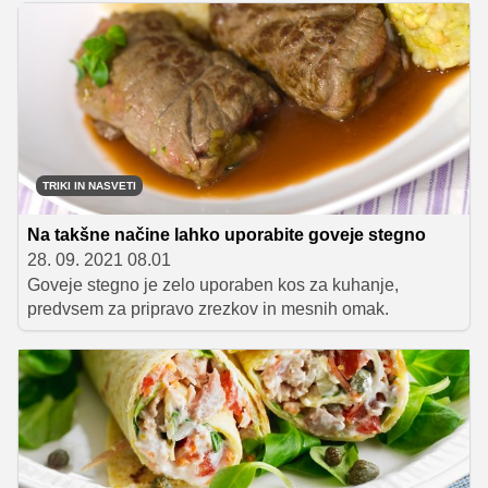
manjkalo kulinarične ustvarjalnosti, dobre volje, pa tudi
zdrave mere tekmovalnosti. V prvem polfinalu sta se na
nasprotnih straneh kuhinjskega pulta znašla edina
preostala ženska predstavnica tekmovanja, Kaja
Balentič, in zmagovalec zadnje četrtfinalne preizkušnje,
Žan Bukovnik. Kateri jedi sta se ta teden znašli na
meniju in katera je bolj očarala stroge žirante? Preverite
v videoposnetku!
TRIKI IN NASVETI
Na takšne načine lahko uporabite goveje stegno
28. 09. 2021 08.01
Goveje stegno je zelo uporaben kos za kuhanje,
predvsem za pripravo zrezkov in mesnih omak.