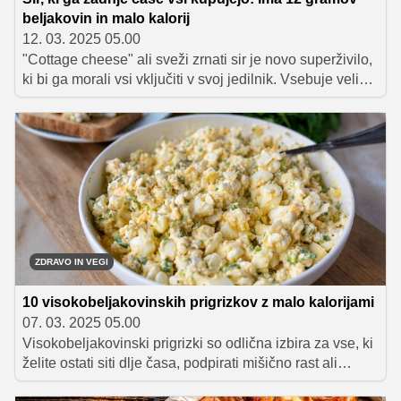
beljakovin in malo kalorij
12. 03. 2025 05.00
"Cottage cheese" ali sveži zrnati sir je novo superživilo,
ki bi ga morali vsi vključiti v svoj jedilnik. Vsebuje veliko
beljakovin in malo maščob ter ugodno vpliva na
metabolizem, odlikuje pa ga tudi prijeten okus, ki ga
lahko kombiniramo s slanimi in sladkimi jedmi.
ZDRAVO IN VEGI
10 visokobeljakovinskih prigrizkov z malo kalorijami
07. 03. 2025 05.00
Visokobeljakovinski prigrizki so odlična izbira za vse, ki
želite ostati siti dlje časa, podpirati mišično rast ali
preprosto jesti bolj uravnoteženo. Od hitrih prigrizkov iz