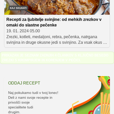
kot eno uro.
KAJ SKUHATI
Recepti za ljubitelje svinjine: od mehkih zrezkov v
omaki do slastne pečenke
19. 01. 2024 05.00
Zrezki, kotleti, medaljoni, rebra, pečenka, natrgana
svinjina in druge okusne jedi s svinjino. Za vsak okus in
priložnost se najde dober recept, zato preletite spodnji
seznam in izberite najljubšega.
PRIKAZAN JE SEZNAM ZADNJIH 4 ČLANKOV S KLJUČNO BESEDO
ZREZKI S KROMPIRJEM IN KORENJEM V PEČICI
.
ODDAJ RECEPT
Naj pokukamo tudi v tvoj lonec!
Deli z nami svoje recepte in
privošči svoje
specialitete tudi
drugim.