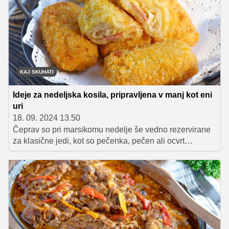
KAJ SKUHATI
Ideje za nedeljska kosila, pripravljena v manj kot eni
uri
18. 09. 2024 13.50
Čeprav so pri marsikomu nedelje še vedno rezervirane
za klasične jedi, kot so pečenka, pečen ali ocvrt
piščanec, goveja juha, pražen krompir in podobne
dobrote, se nam lahko tudi na 'gospodov' dan pripeti, da
nimamo veliko časa za kuhanje. Takrat si lahko
pomagamo s hitro pripravljenimi jedmi, ki bodo vseeno
poskrbele za zadovoljstvo vseh zbranih za mizo. V
nadaljevanju vam predstavljamo nekaj odličnih idej za
nedeljsko kosilo, katerega priprava vam bo vzela manj