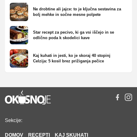
Ne drobtine ali jajce: to je ključna sestavina za
bolj mehke in sočne mesne polpete
Star recept za pecivo, ki ga vsi iščejo in se
odlično poda k skodelici kave
Kaj kuhati in jesti, ko je skoraj 40 stopinj
Celzija: 5 kosil brez prižiganja pečice
Sekcije:
DOMOV
RECEPTI
KAJ SKUHATI