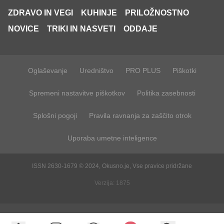
ZDRAVO IN VEGI
KUHINJE
PRILOŽNOSTNO
NOVICE
TRIKI IN NASVETI
ODDAJE
Oglaševanje
Uredništvo
PRO PLUS
Piškotki
Spremeni nastavitve piškotkov
Politika zasebnosti
Splošni pogoji
Pravila ravnanja za zaščito otrok
Uporaba umetne inteligence
ISSN 2630-1679 © 2024, Okusno.je, Vse pravice pridržane
Verzija: 1875