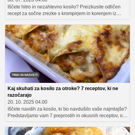
Iščete hitro in nezahtevno kosilo? Preizkusite odličen
recept za sočne zrezke s krompirjem in korenjem iz
pečice, ki vam bo prihranil čas, a navdušil z izvrstnim
okusom celotno družino.
TRIKI IN NASVETI
Kaj skuhati za kosilo za otroke? 7 receptov, ki ne
razočarajo
20. 10. 2025 04.00
Iščete navdih za kosilo, ki bo navdušilo vaše najmlajše?
Predstavljamo vam 7 preprostih in okusnih receptov, od
tortilj do makaronov in zrezkov, ki jih otroci obožujejo.
Poiščite popolno jed za vaše malčke!