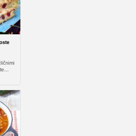
udi
je temu
boste
zličnimi
te
 iz
šnjami,
eprosto
ko s
ro
 sladke