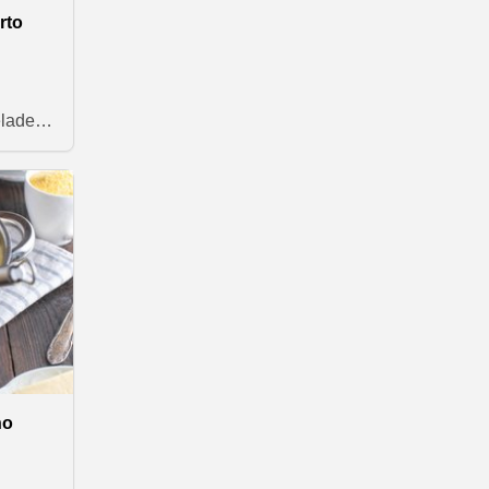
tite
rto
se
ic.
lade,
li?
a
še na
je
ar ne
hu z
no