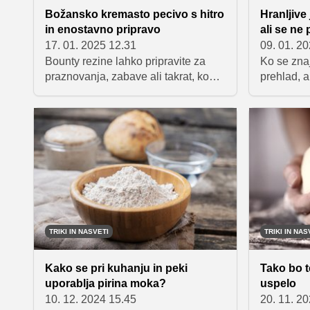
Božansko kremasto pecivo s hitro
Hranljive 
in enostavno pripravo
ali se ne 
17. 01. 2025 12.31
09. 01. 2
Bounty rezine lahko pripravite za
Ko se znaj
praznovanja, zabave ali takrat, ko
prehlad, a
vam pade sladkor. Pecivo je zaradi
nekaj, kar
kombinacije kokosa in čokolade
juhe prava
zelo sočno in slastno.
teksturo i
sestavina
in vas hit
boljšega 
vam preds
za juhe, k
oskrbele z
bodo prip
TRIKI IN NASVETI
TRIKI IN NAS
okrevanju
Kako se pri kuhanju in peki
Tako bo t
uporablja pirina moka?
uspelo
10. 12. 2024 15.45
20. 11. 2