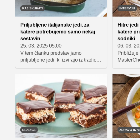
KAJ SKUHATI
INTERVJU
Priljubljene italijanske jedi, za
Hitre jedi
katere potrebujemo samo nekaj
katere pr
sestavin
sodniki
25. 03. 2025 05.00
06. 03. 2
V tem članku predstavljamo
Približuje
priljubljene jedi, ki izvirajo iz tradicije
MasterChef
"cucina povera" – preproste
posebej p
italijanske kuhinje, ki jo odlikujeta
tekmovalci
iznajdljivost in spoštovanje sestavin.
več korist
Odkrijte, kako lahko iz le nekaj
uporabneg
osnovnih živil ustvarite okusne in
O tem, kak
nasitne italijanske jedi.
kuharske 
pogovarjal
trojico.
SLADICE
ZDRAVO IN V