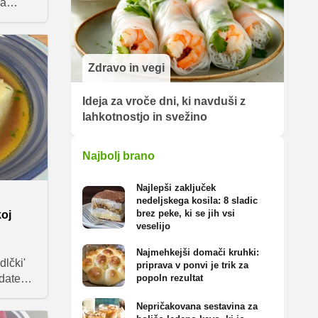
ga
v
za vas.
sladic,
Zdravo in vegi
ja, a
ecepti
Ideja za vroče dni, ki navduši z
 tudi za
lahkotnostjo in svežino
Najbolj brano
Najlepši zaključek
nedeljskega kosila: 8 sladic
brez peke, ki se jih vsi
koj
veselijo
Najmehkejši domači kruhki:
dlčki'
priprava v ponvi je trik za
odatek
popoln rezultat
rav se
Nepričakovana sestavina za
godi,