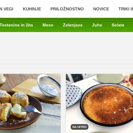
N VEGI
KUHINJE
PRILOŽNOSTNO
NOVICE
TRIKI 
Testenine in žita
Meso
Zelenjava
Juhe
Solate
NA HITRO