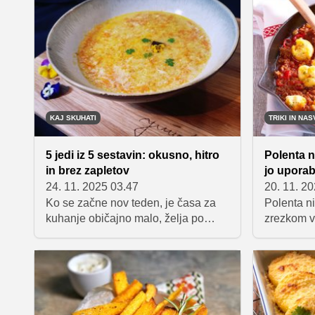
okus in nežne zdrobove cmoke, ki
smo 'mačka
jed prijetno obogatijo, ne da bi
izbira, da
obremenili želodec.
lahke za p
snovi in na
KAJ SKUHATI
TRIKI IN NAS
5 jedi iz 5 sestavin: okusno, hitro
Polenta ni
in brez zapletov
jo uporab
24. 11. 2025 03.47
20. 11. 2
Ko se začne nov teden, je časa za
Polenta ni
kuhanje običajno malo, želja po
zrezkom v 
preprostih, a okusnih jedeh pa
drobnih r
velika. Zato smo pripravili izbor jedi,
vrsto izvir
ki jih lahko pripravite z le petimi
in mehkih 
sestavinami – brez zapletenih
polenta je
postopkov, dolgih seznamov
zdrava in
nakupov ali nepotrebnih korakov.
sestavina,