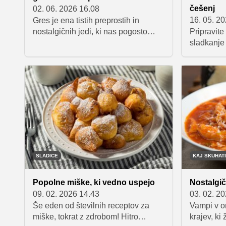
češenj
02. 06. 2026 16.08
16. 05. 2
Gres je ena tistih preprostih in
nostalgičnih jedi, ki nas pogosto
Pripravit
spomni na otroštvo. Je hitro
sladkanje 
pripravljena, primerna za zajtrk,
božanske 
večerjo ali sladico, odlično pa se
navdušile 
poda tudi z različnimi dodatki – od
pripravo.
masla in kakava do sadja in
dni, ko si
marmelade. V tem članku bomo
posebnega
pojasnili, kako pravilno skuhati gres,
slastnega
kakšno je razmerje med
sestavinami, koliko časa ga je treba
kuhati in predstavili recept za mlečni
gres.
SLADICE
KAJ SKUHATI
Popolne miške, ki vedno uspejo
Nostalgič
09. 02. 2026 14.43
03. 02. 2
Še eden od številnih receptov za
Vampi v o
miške, tokrat z zdrobom! Hitro
krajev, ki