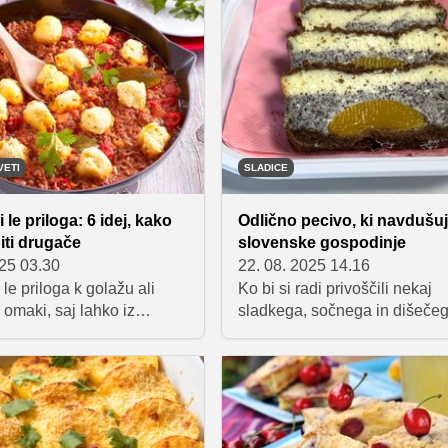
sti', so juhe odlična
da nam ne uspejo, saj so pretr
 si povrnemo moči. So
pa razpadejo. Predstavljamo
rebavo, polne hranilnih
nekaj osnovnih pravil, ki jih 
s hkrati tudi rehidrirajo.
pri njihovi pripravi upoštevati.
VETI
SLADICE
 le priloga: 6 idej, kako
Odlično pecivo, ki navdušu
iti drugače
slovenske gospodinje
025 03.30
22. 08. 2025 14.16
 le priloga k golažu ali
Ko bi si radi privoščili nekaj
omaki, saj lahko iz
sladkega, sočnega in dišečeg
umenih zrnc pripravimo
zraven pa navdušili goste še 
nih jedi. Od hrustljave pice
videzom jedi, potem posezite
njokov ter celo sladic –
receptu za pripravo cheeseca
 izjemno vsestranska,
breskvami in makom. Recept j
 cenovno dostopna
pred časom pravi hit na druž
 ki jo lahko uporabimo na
omrežjih in še danes mnogi