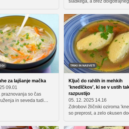
 jih imajo radi, navdušujejo
sladkega, a brez dolgotrajne
 okusom in nasitnostjo. V
mešanja in večurnega stanja 
edstavljamo recept Sanje
kuhinji, je ta izbor kot nalašč 
okazuje, da so lahko vampi,
Predstavljamo pet preprostih 
i na pravi način in iz
ki ne zahtevajo zapletenih
ih sestavin, prava domača
postopkov ali posebnega znan
, še posebej v kombinaciji
vedno navdušijo z okusom. R
so hitri, preverjeni in primerni
manj izkušene peke.
EGI
TRIKI IN NASVETI
uhe za lajšanje mačka
Ključ do rahlih in mehkih
'knedlčkov', ki se v ustih ta
025 09.01
razpustijo
 praznovanja so čas
05. 12. 2025 14.16
ruženja in seveda tudi
kozarčka preveč. A jutro
Zdrobovi žličniki oziroma 'kne
se lahko spremeni v bitko
so preprost, a zelo okusen d
anjem energije,
juham in jedem na žlico. Čep
m in dehidracijo. Kadar
zdijo enostavni, se pogosto z