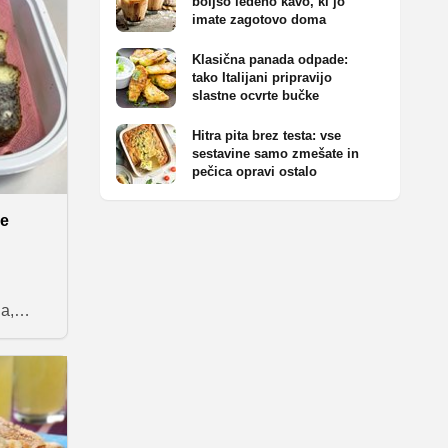
boljšo ledeno kavo, ki jo
di ali
imate zagotovo doma
 vam
morate
Klasična panada odpade:
tako Italijani pripravijo
slastne ocvrte bučke
Hitra pita brez testa: vse
sestavine samo zmešate in
pečica opravi ostalo
je
a,
z
 po
kea z
e bil
benih