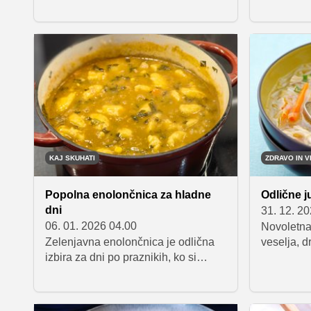
pripravljene, okusne in dišeče ter
a tiste, ki
tako rahle, da se topijo v ustih.
z bogatim
članku pr
Sirk, ki d
pripravljen
kakovostn
delikatesa
s polento.
KAJ SKUHATI
ZDRAVO IN V
Popolna enolončnica za hladne
Odlične j
dni
31. 12. 2
06. 01. 2026 04.00
Novoletna
Zelenjavna enolončnica je odlična
veselja, d
izbira za dni po praznikih, ko si
kakšnega 
želimo nekaj okusnega, hranljivega
po zabavi 
in lahko prebavljivega. Recept
s pomanjk
Sanje Sirk združuje bogat zelenjavni
glavobolo