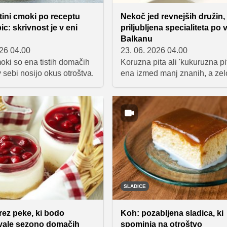
tini cmoki po receptu
Nekoč jed revnejših družin
ic: skrivnost je v eni
priljubljena specialiteta po
Balkanu
026 04.00
23. 06. 2026 04.00
oki so ena tistih domačih
Koruzna pita ali 'kukuruzna pit
 v sebi nosijo okus otroštva.
ena izmed manj znanih, a zel
priljubljenih tradicionalnih b
pit. Pripravljena je iz preprost
sestavin, ki jih ima večina
gospodinjstev vedno pri roki,
okus pa navdušuje s svojo
nežnostjo in sočnostjo. Zarad
kombinacije jajc, jogurta, kisl
smetane in koruznega zdroba
griza je odlična izbira za lahe
zajtrk, malico ali večerjo.
SLADICE
rez peke, ki bodo
Koh: pozabljena sladica, ki
ale sezono domačih
spominja na otroštvo