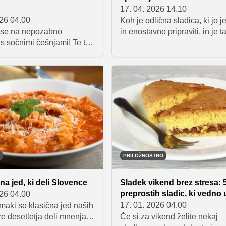
17. 04. 2026 14.10
026 04.00
Koh je odlična sladica, ki jo je
e se na nepozabno
in enostavno pripraviti, in je t
s sočnimi češnjami! Te tri
okusna, da je ne boste mogli 
sladice vas bodo
jesti. Puhasta tekstura, sočnos
s svojo kremnostjo in hitro
prijetno sladek okus so razlog
 Popoln izbor za sončne
se je sladica ohranila skozi
 želite nekaj zares
generacije.
, osvežilnega in kar se da
.
PRILOŽNOSTNO
na jed, ki deli Slovence
Sladek vikend brez stresa: 
preprostih sladic, ki vedno
026 04.00
17. 01. 2026 04.00
maki so klasična jed naših
 že desetletja deli mnenja –
Če si za vikend želite nekaj