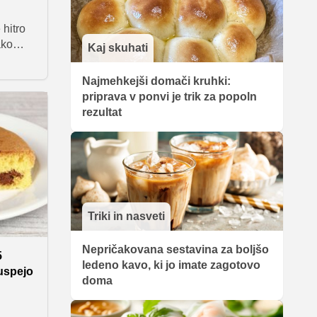
 hitro
ako
Kaj skuhati
nehati
t in
Najmehkejši domači kruhki:
i, da
priprava v ponvi je trik za popoln
rezultat
Triki in nasveti
Nepričakovana sestavina za boljšo
5
ledeno kavo, ki jo imate zagotovo
 uspejo
doma