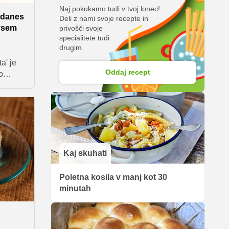
Naj pokukamo tudi v tvoj lonec!
, danes
Deli z nami svoje recepte in
 vsem
privošči svoje
specialitete tudi
drugim.
a' je
Oddaj recept
o
osanskih
ih
 njen
i
e
Kaj skuhati
 oz.
k
Poletna kosila v manj kot 30
minutah