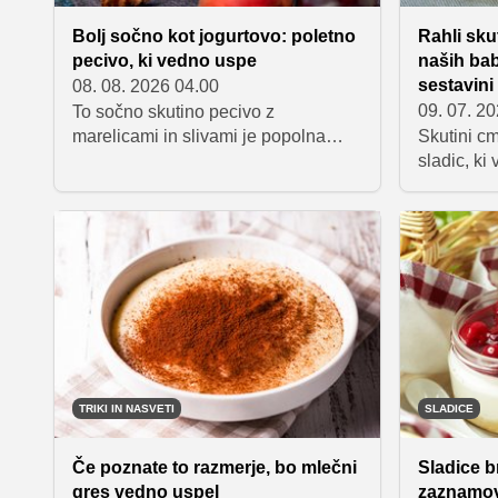
Bolj sočno kot jogurtovo: poletno
Rahli sku
pecivo, ki vedno uspe
naših bab
sestavini
08. 08. 2026 04.00
09. 07. 2
To sočno skutino pecivo z
marelicami in slivami je popolna
Skutini cm
poletna sladica za vse, ki obožujejo
sladic, ki
mehka, bogata in sadna peciva iz
pekača. Zaradi dodatka skute je še
bolj kremasto in sočno kot
priljubljeno jogurtovo pecivo,
kombinacija sladkih marelic in rahlo
kiselkastih sliv pa poskrbi za
popolno ravnovesje okusov.
TRIKI IN NASVETI
SLADICE
Če poznate to razmerje, bo mlečni
Sladice b
gres vedno uspel
zaznamov