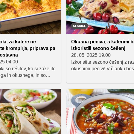
činov.
prisegajo nanj. Zato smo se t
sami morali prepričati, zakaj 
tako.
SLADICE
oki, za katere ne
Okusna peciva, s katerimi 
te krompirja, priprava pa
izkoristili sezono češenj
nostavna
28. 05. 2025 19.00
025 04.00
Izkoristite sezono češenj z ra
ki so rešitev, ko si zaželite
okusnimi pecivi! V članku bos
ega in okusnega, in so
našli recepte za češnjevo pito
bira, ko se naveličate
pekača, babičino pecivo s če
" krompirjevih njokov. Za
češnjeve kremne rezine in pr
ipravo ne potrebujete
češnjevo pecivo. Odkrijte, ka
 temveč pšenični zdrob,
preprostimi sestavinami in hit
 jajca in maslo.
pripravo pričarati nepozabne
trenutke.