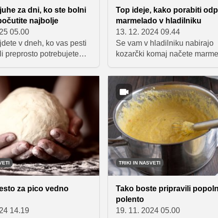
idej, kaj kuhati februarja, prele
juhe za dni, ko ste bolni
Top ideje, kako porabiti odp
naše predloge, med katerimi 
počutite najbolje
marmelado v hladilniku
skriva tudi nekaj odličnih slad
025 05.00
13. 12. 2024 09.44
dete v dneh, ko vas pesti
Se vam v hladilniku nabirajo
li preprosto potrebujete
kozarčki komaj načete marme
 vas pomiri in ogreje, so
pa ne veste, kako bi jo porabi
 izbira. S svojo nežno
Poleg tega, da jo namažete n
n skrbno izbranimi
palačinke, dodate jogurtu ali
mi pomagajo obnoviti moči
smutijem, jo lahko uporabite 
ro popeljejo na pot do
druge domiselne načine. Idej 
počutja. V nadaljevanju
resnično zelo veliko, zato nik
tavljamo nekaj receptov
ostanite zgolj pri klasiki – kru
i vas bodo okrepčale in
maslom in marmelado.
 zdravimi sestavinami, ki
omogle k hitrejšemu
VETI
TRIKI IN NASVETI
.
esto za pico vedno
Tako boste pripravili popol
polento
024 14.19
19. 11. 2024 05.00