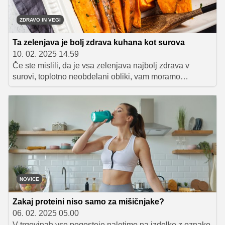
ZDRAVO IN VEGI
Ta zelenjava je bolj zdrava kuhana kot surova
10. 02. 2025 14.59
Če ste mislili, da je vsa zelenjava najbolj zdrava v
surovi, toplotno neobdelani obliki, vam moramo
povedati, da se motite. Nekatera živila so dejansko bolj
zdrava, ko jih kuhamo, kot ko jih uživamo surove.
NOVICE
Zakaj proteini niso samo za mišičnjake?
06. 02. 2025 05.00
V trgovinah vse pogosteje naletimo na izdelke z oznako