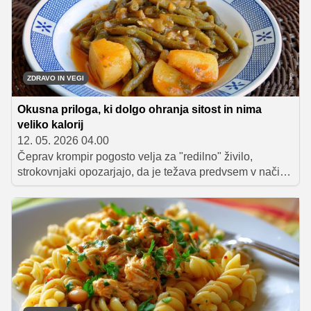
ZDRAVO IN VEGI
Okusna priloga, ki dolgo ohranja sitost in nima
veliko kalorij
12. 05. 2026 04.00
Čeprav krompir pogosto velja za "redilno" živilo,
strokovnjaki opozarjajo, da je težava predvsem v načinu
priprave. Kuhan ali pečen krompir brez odvečnih
maščob je zelo nasiten, vsebuje pomembna hranila in
ima razmeroma malo kalorij. Še posebej koristen je kot
del uravnoteženega obroka z beljakovinami in
zelenjavo.