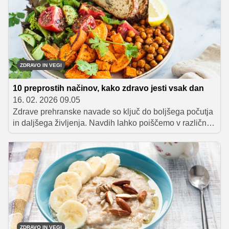
prehranskega vzorca. Namesto tega je ključno
uravnoteženo uživanje različnih vrst hranil v pravih
razmerjih.
ZDRAVO IN VEGI
10 preprostih načinov, kako zdravo jesti vsak dan
16. 02. 2026 09.05
Zdrave prehranske navade so ključ do boljšega počutja
in daljšega življenja. Navdih lahko poiščemo v različnih
kulturah po svetu, kjer so preproste prehranske prakse
dokazano koristne za zdravje. Od uravnoteženega
zajtrka in uporabe oljčnega olja do uživanja fižola ter
lahkih večerij.
ZDRAVO IN VEGI