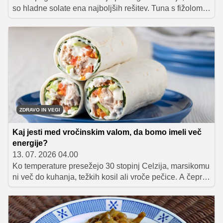
so hladne solate ena najboljših rešitev. Tuna s fižolom
zaradi kombinacije kakovostnih beljakovin, prehranskih
vlaknin in obilice zelenjave predstavlja preprost in
uravnotežen obrok, ki lahko prispeva k daljšemu
občutku sitosti in lažjemu nadzoru telesne teže.
ZDRAVO IN VEGI
Kaj jesti med vročinskim valom, da bomo imeli več
energije?
13. 07. 2026 04.00
Ko temperature presežejo 30 stopinj Celzija, marsikomu
ni več do kuhanja, težkih kosil ali vroče pečice. A čeprav
nas v takih dneh pogosto premami, da bi živeli le od
sladoleda, lubenice in ledene kave, telo potrebuje
nekoliko več kot samo to.