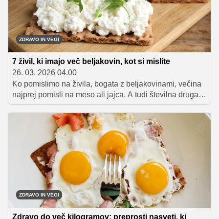
ZDRAVO IN VEGI
7 živil, ki imajo več beljakovin, kot si mislite
26. 03. 2026 04.00
Ko pomislimo na živila, bogata z beljakovinami, večina
najprej pomisli na meso ali jajca. A tudi številna druga
živila vsebujejo presenetljivo veliko beljakovin.
Predstavljamo vam sedem visokobeljakovinskih živil, ki
jih je preprosto vključiti v vsakodnevno prehrano.
ZDRAVO IN VEGI
Zdravo do več kilogramov: preprosti nasveti, ki