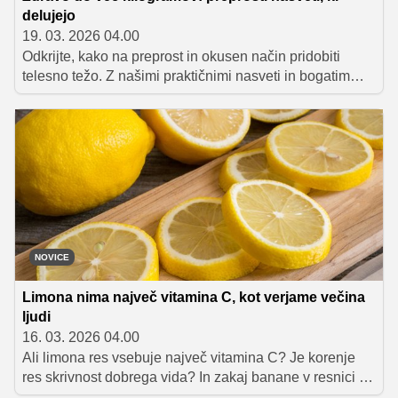
delujejo
19. 03. 2026 04.00
Odkrijte, kako na preprost in okusen način pridobiti
telesno težo. Z našimi praktičnimi nasveti in bogatim
jedilnikom boste dosegli svoje cilje brez kompromisov
glede zdravja.
NOVICE
Limona nima največ vitamina C, kot verjame večina
ljudi
16. 03. 2026 04.00
Ali limona res vsebuje največ vitamina C? Je korenje
res skrivnost dobrega vida? In zakaj banane v resnici ne
rastejo na drevesih? V tem članku razkrivamo