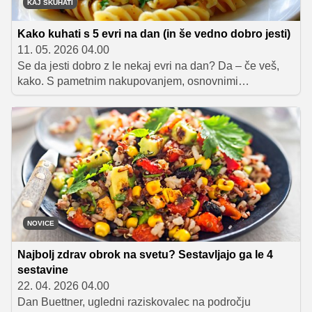
KAJ SKUHATI
Kako kuhati s 5 evri na dan (in še vedno dobro jesti)
11. 05. 2026 04.00
Se da jesti dobro z le nekaj evri na dan? Da – če veš,
kako. S pametnim nakupovanjem, osnovnimi
sestavinami in nekaj hitrimi recepti lahko tudi študenti
brez težav pripravijo okusne, nasitne in raznolike
obroke, ne da bi presegli dnevni proračun.
NOVICE
Najbolj zdrav obrok na svetu? Sestavljajo ga le 4
sestavine
22. 04. 2026 04.00
Dan Buettner, ugledni raziskovalec na področju