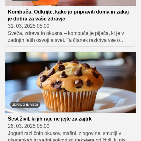
Kombuča: Odkrijte, kako jo pripraviti doma in zakaj
je dobra za vaše zdravje
31. 03. 2025 05.00
Sveža, zdrava in okusna – kombuča je pijača, ki je v
zadnjih letih osvojila svet. Ta članek razkriva vse o
domači pripravi kombuče, od osnovnih sestavin do
postopka in možnosti dodajanja različnih okusov.
Naučite se, kako pripraviti osvežilni napitek, ki pozitivno
vpliva na vaše zdravje in prebavo.
ZDRAVO IN VEGI
Šest živil, ki jih raje ne jejte za zajtrk
26. 03. 2025 05.00
Jogurti različnih okusov, mafini iz trgovine, smutiji v
plastenkah in sadni sokovi so nekatera od živil, ki niso