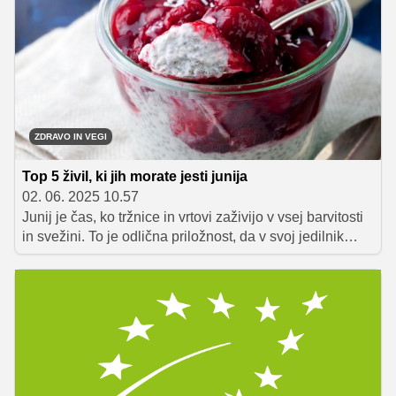
ZDRAVO IN VEGI
Top 5 živil, ki jih morate jesti junija
02. 06. 2025 10.57
Junij je čas, ko tržnice in vrtovi zaživijo v vsej barvitosti
in svežini. To je odlična priložnost, da v svoj jedilnik
vključimo sezonska živila, ki niso le okusna, ampak tudi
polna koristnih hranil. V nadaljevanju predstavljamo pet
živil, ki jih je pametno uživati prav v tem času – in nekaj
idej, kako jih vključiti v vsakodnevne obroke.