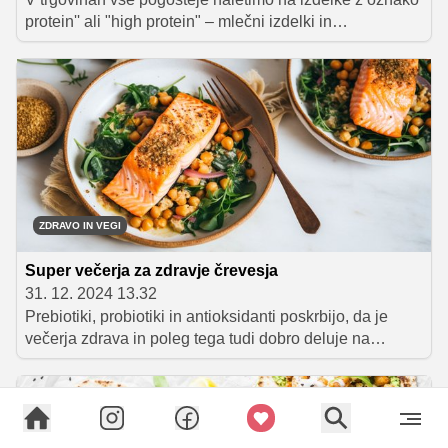
protein'' ali "high protein" – mlečni izdelki in
beljakovinske ploščice so le nekateri izmed njih.
Nekateri potrošniki so nad tovrstnimi živili navdušeni,
medtem ko drugi menijo, da gre za živila, ki so
namenjena zgolj športnikom. Pa je temu res tako?
ZDRAVO IN VEGI
Super večerja za zdravje črevesja
31. 12. 2024 13.32
Prebiotiki, probiotiki in antioksidanti poskrbijo, da je
večerja zdrava in poleg tega tudi dobro deluje na
zdravje črevesja.