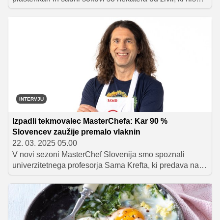
primerna za zajtrk. Preverite, kaj je bolje uživati namesto
njih.
INTERVJU
Izpadli tekmovalec MasterChefa: Kar 90 %
Slovencev zaužije premalo vlaknin
22. 03. 2025 05.00
V novi sezoni MasterChef Slovenija smo spoznali
univerzitetnega profesorja Sama Krefta, ki predava na
ljubljanski Fakulteti za farmacijo. Čeprav se je njegova
pot v tekmovanju zaključila že v prvem tednu, nam je
hitro dokazal, da je kot doktor znanosti s področja
farmacije pravi mojster v obvladovanju tehnikalij, hkrati
pa tudi strasten ljubitelj rastlinskih sestavin.