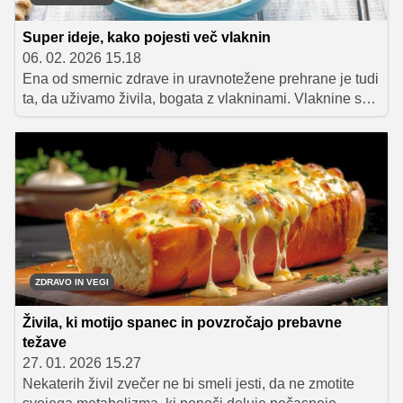
Super ideje, kako pojesti več vlaknin
06. 02. 2026 15.18
Ena od smernic zdrave in uravnotežene prehrane je tudi
ta, da uživamo živila, bogata z vlakninami. Vlaknine so
za naše telo zelo dobre, saj uravnavajo prebavo in
skrbijo tudi za dolgotrajen občutek sitosti. Po priporočilih
naj bi jih odrasli dnevno zaužili okoli 30 gramov, kar
lahko dosežemo z upoštevanjem nekaj preprostih
nasvetov, ki vam jih razkrivamo v nadaljevanju.
ZDRAVO IN VEGI
Živila, ki motijo spanec in povzročajo prebavne
težave
27. 01. 2026 15.27
Nekaterih živil zvečer ne bi smeli jesti, da ne zmotite