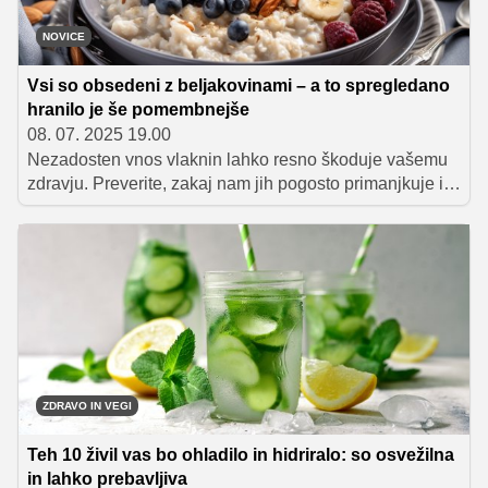
NOVICE
Vsi so obsedeni z beljakovinami – a to spregledano
hranilo je še pomembnejše
08. 07. 2025 19.00
Nezadosten vnos vlaknin lahko resno škoduje vašemu
zdravju. Preverite, zakaj nam jih pogosto primanjkuje in
kako enostavno poskrbeti, da jih zaužijete dovolj.
ZDRAVO IN VEGI
Teh 10 živil vas bo ohladilo in hidriralo: so osvežilna
in lahko prebavljiva