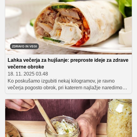
vsakdanje jedi.
ZDRAVO IN VEGI
Lahka večerja za hujšanje: preproste ideje za zdrave
večerne obroke
18. 11. 2025 03.48
Ko poskušamo izgubiti nekaj kilogramov, je ravno
večerja pogosto obrok, pri katerem najlažje naredimo
napake. Pretežka hrana, prevelike porcije ali prigrizki
pred spanjem lahko hitro zavrejo napredek. Dobra
novica je, da se z nekaj preprostimi pravili in ustreznimi
živili večerja spremeni v lahko, hranljivo in okusno
podporo hujšanju.