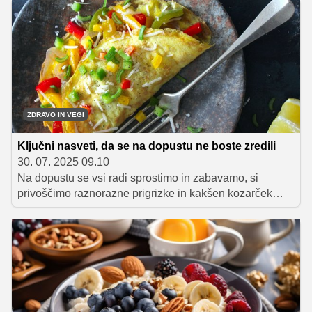
ZDRAVO IN VEGI
Ključni nasveti, da se na dopustu ne boste zredili
30. 07. 2025 09.10
Na dopustu se vsi radi sprostimo in zabavamo, si
privoščimo raznorazne prigrizke in kakšen kozarček
alkohola več, s tem pa pridelamo tudi kakšen kilogram
preveč in slabše počutje ter zdravje. Preverite, kako se
lahko temu izognete.