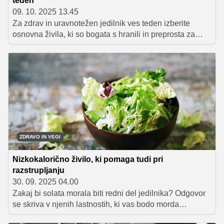
teden
09. 10. 2025 13.45
Za zdrav in uravnotežen jedilnik ves teden izberite
osnovna živila, ki so bogata s hranili in preprosta za
uporabo. Kvinoja, polnozrnate testenine, sladki krompir
in ovseni kosmiči so odlična osnova za obroke, medtem
ko piščančje prsi, čičerika, leča in tofu priskrbijo
kakovostne beljakovine. Dodajte še z zdravimi
maščobami bogat prekajen losos, špinačo za barvitost
ter jabolka za svežino in zdrav prigrizek, da bo vaša
prehrana raznolika in hranljiva.
ZDRAVO IN VEGI
Nizkokalorično živilo, ki pomaga tudi pri
razstrupljanju
30. 09. 2025 04.00
Zakaj bi solata morala biti redni del jedilnika? Odgovor
se skriva v njenih lastnostih, ki vas bodo morda
presenetile, koliko koristi skriva skleda sveže solate.