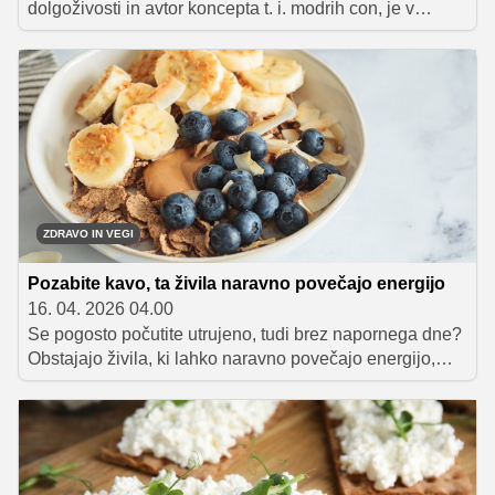
dolgoživosti in avtor koncepta t. i. modrih con, je v
svojem zadnjem strokovnem prispevku izpostavil
kulinarično rešitev, ki jo utemeljeno uvršča med
"najučinkovitejše in najbolj blagodejne obroke na
svetu".
ZDRAVO IN VEGI
Pozabite kavo, ta živila naravno povečajo energijo
16. 04. 2026 04.00
Se pogosto počutite utrujeno, tudi brez napornega dne?
Obstajajo živila, ki lahko naravno povečajo energijo,
brez potrebe po uživanju kave ali energijskih pijač.
Preverite, katerih pet živil vam lahko pomaga premagati
utrujenost.