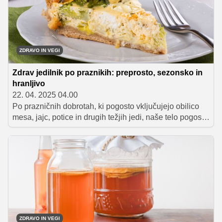
ZDRAVO IN VEGI
Zdrav jedilnik po praznikih: preprosto, sezonsko in
hranljivo
22. 04. 2025 04.00
Po prazničnih dobrotah, ki pogosto vključujejo obilico
mesa, jajc, potice in drugih težjih jedi, naše telo pogosto
hrepeni po lažji in bolj uravnoteženi prehrani. Namesto
strogih diet in ekstremnih detoksov raje posezimo po
hranljivih in okusnih rešitvah, ki ne zahtevajo veliko
časa, denarja ali odrekanja.
ZDRAVO IN VEGI