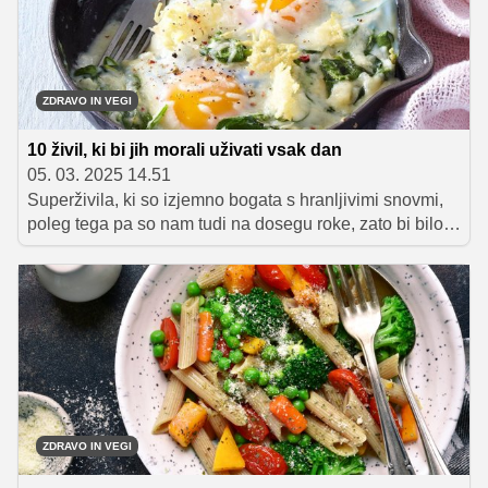
ZDRAVO IN VEGI
10 živil, ki bi jih morali uživati vsak dan
05. 03. 2025 14.51
Superživila, ki so izjemno bogata s hranljivimi snovmi,
poleg tega pa so nam tudi na dosegu roke, zato bi bilo
škoda, da jih ne bi izkoristili in čim pogosteje vključili v
vsakodnevno prehrano.
ZDRAVO IN VEGI