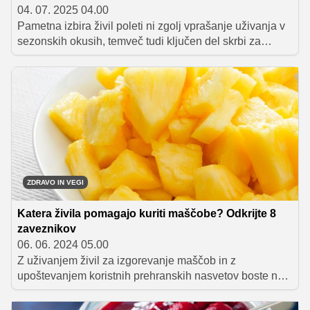
04. 07. 2025 04.00
Pametna izbira živil poleti ni zgolj vprašanje uživanja v
sezonskih okusih, temveč tudi ključen del skrbi za
zdravje.
ZDRAVO IN VEGI
Katera živila pomagajo kuriti maščobe? Odkrijte 8
zaveznikov
06. 06. 2024 05.00
Z uživanjem živil za izgorevanje maščob in z
upoštevanjem koristnih prehranskih nasvetov boste na
dobri poti, da dosežete svoje cilje na področju hujšanja.