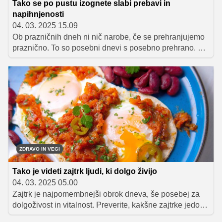
Tako se po pustu izognete slabi prebavi in
napihnjenosti
04. 03. 2025 15.09
Ob prazničnih dneh ni nič narobe, če se prehranjujemo
praznično. To so posebni dnevi s posebno prehrano. Po
koncu praznikov pa moramo več pozornosti posvetiti
temu, kaj vnašamo v telo. Živeti zdravo pomeni dosegati
ravnovesje. Preberite si, kaj lahko storite, da po pustu
preprečite slabo prebavo, napihnjenost in utrujenost.
Pogosta posledica slabšega prehranjevanja je tudi
pomanjkanje energije.
ZDRAVO IN VEGI
Tako je videti zajtrk ljudi, ki dolgo živijo
04. 03. 2025 05.00
Zajtrk je najpomembnejši obrok dneva, še posebej za
dolgoživost in vitalnost. Preverite, kakšne zajtrke jedo
starostniki po svetu in katere hranilno bogate jedi lahko