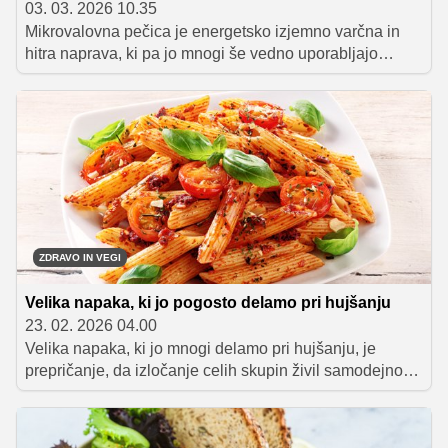
03. 03. 2026 10.35
Mikrovalovna pečica je energetsko izjemno varčna in
hitra naprava, ki pa jo mnogi še vedno uporabljajo
napačno.
ZDRAVO IN VEGI
Velika napaka, ki jo pogosto delamo pri hujšanju
23. 02. 2026 04.00
Velika napaka, ki jo mnogi delamo pri hujšanju, je
prepričanje, da izločanje celih skupin živil samodejno
vodi do boljših rezultatov. Kot navajajo strokovnjaki,
popolna izločitev večjih skupin živil pogosto privede do
pomanjkanja energije in hranil ter težko vzdržnega