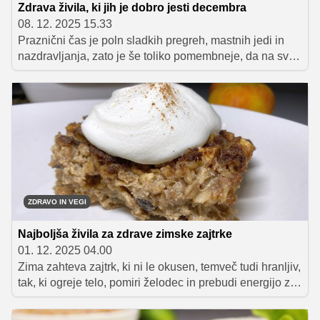
Zdrava živila, ki jih je dobro jesti decembra
08. 12. 2025 15.33
Praznični čas je poln sladkih pregreh, mastnih jedi in
nazdravljanja, zato je še toliko pomembneje, da na svoj
jedilnik vključimo živila, ki bodo podprla naše zdravje in
pomagala telesu pri regeneraciji. Spodaj je
predstavljenih sedem zdravih živil, ki so odlična izbira
za decembrski jedilnik in so enostavna za vključitev v
vsakdanjo prehrano.
ZDRAVO IN VEGI
Najboljša živila za zdrave zimske zajtrke
01. 12. 2025 04.00
Zima zahteva zajtrk, ki ni le okusen, temveč tudi hranljiv,
tak, ki ogreje telo, pomiri želodec in prebudi energijo za
dan pred nami. V članku predstavljamo ključna živila za
popoln zimski zajtrk ter ideje, kako jih vključiti v