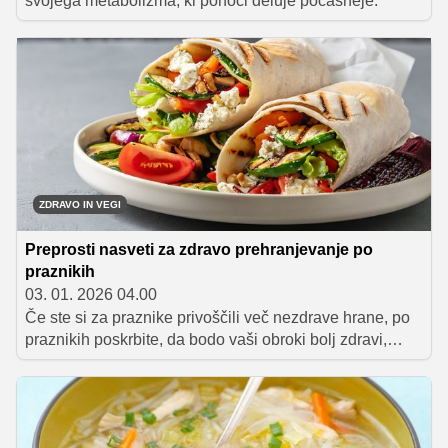
svojega metabolizma, ki ponoči deluje počasneje.
ZDRAVO IN VEGI
Preprosti nasveti za zdravo prehranjevanje po
praznikih
03. 01. 2026 04.00
Če ste si za praznike privoščili več nezdrave hrane, po
praznikih poskrbite, da bodo vaši obroki bolj zdravi,
raznoliki in uravnoteženi. Namesto nezdravih diet se
raje odločite za bolj zdrav način življenja, pri tem pa si
pomagajte s šestimi preprostimi smernicami.