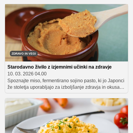
najpogostejše mite o sadju in zelenjavi, ter odkrivamo,
zakaj so ta živila ključna za zdravje. Na koncu pa vas
čaka še kratek kviz, s katerim lahko preverite svoje
znanje.
ZDRAVO IN VEGI
Starodavno živilo z izjemnimi učinki na zdravje
10. 03. 2026 04.00
Spoznajte miso, fermentirano sojino pasto, ki jo Japonci
že stoletja uporabljajo za izboljšanje zdravja in okusa
jedi. Od potencialne zaščite pred sevanjem do
izboljšanja črevesne mikrobiote, miso ponuja številne
prednosti. Odkrijte, kako ga lahko enostavno vključite v
svoje kuharske pustolovščine.