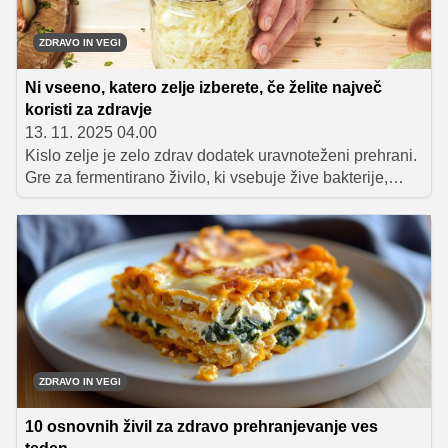
ZDRAVO IN VEGI
Ni vseeno, katero zelje izberete, če želite največ
koristi za zdravje
13. 11. 2025 04.00
Kislo zelje je zelo zdrav dodatek uravnoteženi prehrani.
Gre za fermentirano živilo, ki vsebuje žive bakterije,
koristne za prebavila in imunski sistem, vlaknine v njem
pa pomagajo preprečevati zaprtje. Največ koristi prinaša
nepasterizirano kislo zelje, ki ga hranimo v hladilniku.
ZDRAVO IN VEGI
10 osnovnih živil za zdravo prehranjevanje ves