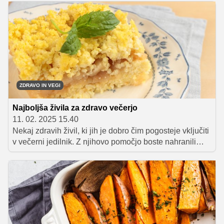
pripomorejo k dolgemu in zdravemu življenju.
ZDRAVO IN VEGI
Najboljša živila za zdravo večerjo
11. 02. 2025 15.40
Nekaj zdravih živil, ki jih je dobro čim pogosteje vključiti
v večerni jedilnik. Z njihovo pomočjo boste nahranili
svoje telo, stabilizirali raven energije in se pripravili na
miren spanec.