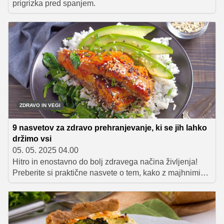
prigrizka pred spanjem.
ZDRAVO IN VEGI
9 nasvetov za zdravo prehranjevanje, ki se jih lahko
držimo vsi
05. 05. 2025 04.00
Hitro in enostavno do bolj zdravega načina življenja!
Preberite si praktične nasvete o tem, kako z majhnimi
spremembami v prehrani doseči velike rezultate.
Odkrijte nove navade za zdravo življenje.