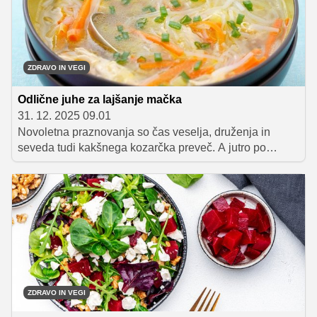
ZDRAVO IN VEGI
Odlične juhe za lajšanje mačka
31. 12. 2025 09.01
Novoletna praznovanja so čas veselja, druženja in
seveda tudi kakšnega kozarčka preveč. A jutro po
zabavi se lahko spremeni v bitko s pomanjkanjem
energije, glavobolom in dehidracijo. Kadar smo
'mačkasti', so juhe odlična izbira, da si povrnemo moči.
So lahke za prebavo, polne hranilnih snovi in nas hkrati
tudi rehidrirajo.
ZDRAVO IN VEGI