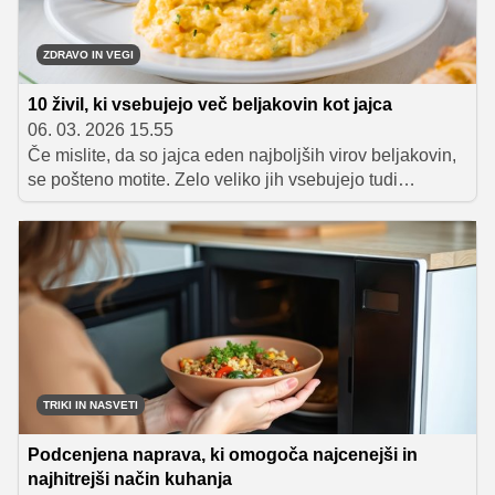
ZDRAVO IN VEGI
10 živil, ki vsebujejo več beljakovin kot jajca
06. 03. 2026 15.55
Če mislite, da so jajca eden najboljših virov beljakovin,
se pošteno motite. Zelo veliko jih vsebujejo tudi
nekatera druga živila. Nekatera od njih vas znajo tudi
malce presenetiti.
TRIKI IN NASVETI
Podcenjena naprava, ki omogoča najcenejši in
najhitrejši način kuhanja