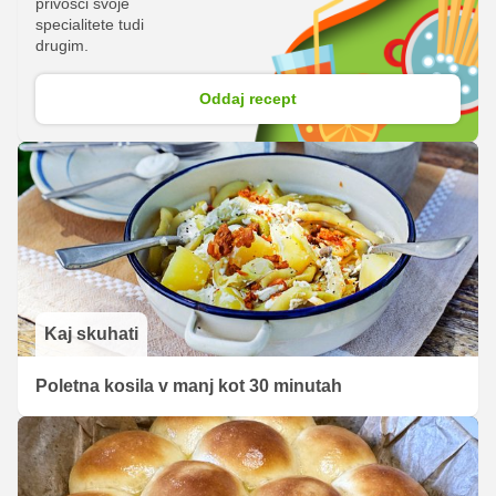
privošči svoje
specialitete tudi
drugim.
Oddaj recept
Kaj skuhati
Poletna kosila v manj kot 30 minutah