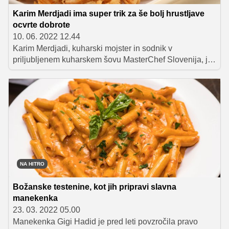
Karim Merdjadi ima super trik za še bolj hrustljave
ocvrte dobrote
10. 06. 2022 12.44
Karim Merdjadi, kuharski mojster in sodnik v
priljubljenem kuharskem šovu MasterChef Slovenija, je
z nami delil odličen trik, s katerim poskrbimo, da so
ocvrte jedi še bolj hrustljave. Skrivna sestavina, na
katero sam prisega, je, ne boste verjeli, vodka!
NA HITRO
Božanske testenine, kot jih pripravi slavna
manekenka
23. 03. 2022 05.00
Manekenka Gigi Hadid je pred leti povzročila pravo