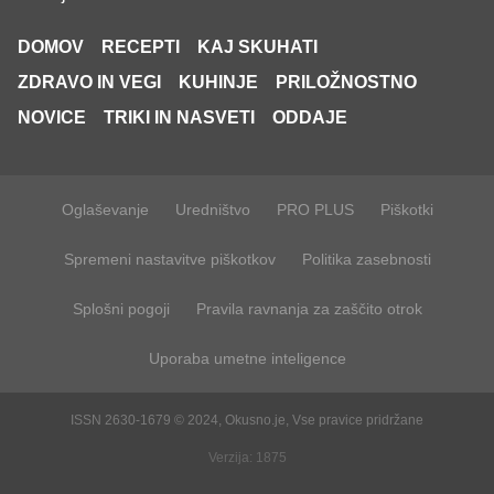
DOMOV
RECEPTI
KAJ SKUHATI
ZDRAVO IN VEGI
KUHINJE
PRILOŽNOSTNO
NOVICE
TRIKI IN NASVETI
ODDAJE
Oglaševanje
Uredništvo
PRO PLUS
Piškotki
Spremeni nastavitve piškotkov
Politika zasebnosti
Splošni pogoji
Pravila ravnanja za zaščito otrok
Uporaba umetne inteligence
ISSN 2630-1679 © 2024, Okusno.je, Vse pravice pridržane
Verzija: 1875