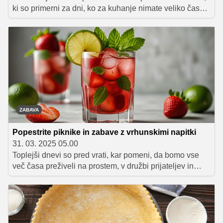
ki so primerni za dni, ko za kuhanje nimate veliko časa,
še vedno pa bi radi pripravili okusno domače kosilo.
ZABAVA
Popestrite piknike in zabave z vrhunskimi napitki
31. 03. 2025 05.00
Toplejši dnevi so pred vrati, kar pomeni, da bomo vse
več časa preživeli na prostem, v družbi prijateljev in
družine. In kaj je boljšega kot osvežujoč koktajl v roki?
Priprava koktajla je umetnost, ki jo lahko osvojimo vsi! S
pravimi tehnikami in nekaj znanja o sestavinah boste
lahko ustvarjali vrhunske koktajle kar v domači kuhinji.