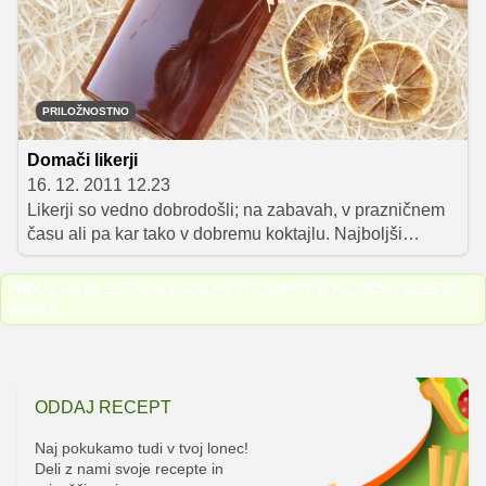
nekega kraja. Hrana nam preko čutnih užitkov nudi
vpogled v drugo kulturo, navade in običaje. Gre za
doživetje, ki da potovanju svojevrsten pečat, zato
lokalna kulinarika postaja vse bolj pomembna sestavina
turistične industrije.
PRILOŽNOSTNO
Domači likerji
16. 12. 2011 12.23
Likerji so vedno dobrodošli; na zabavah, v prazničnem
času ali pa kar tako v dobremu koktajlu. Najboljši
svetovni kuharji jih uporabljajo pri pripravi različnih
sladic in vrhunskih jedi.
PRIKAZAN JE SEZNAM ZADNJIH 7 ČLANKOV S KLJUČNO BESEDO
VODKA
.
ODDAJ RECEPT
Naj pokukamo tudi v tvoj lonec!
Deli z nami svoje recepte in