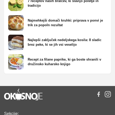
7 receptov naših bralcev, ki slavijo poletje in
tradicijo
Najmehkejši domači kruhki: priprava v ponvi je
trik za popoln rezultat
Najlepši zaključek nedeljskega kosila: 8 sladic
brez peke, ki se jih vsi veselijo
Recept za filane paprike, ki ga boste shranili v
družinsko kuharsko knjigo
Sekcije: