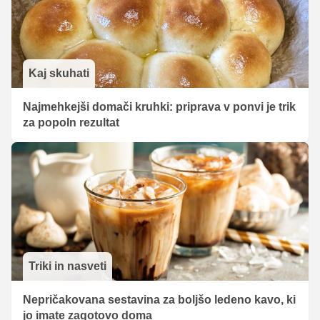
Kaj skuhati
Najmehkejši domači kruhki: priprava v ponvi je trik
za popoln rezultat
Triki in nasveti
Nepričakovana sestavina za boljšo ledeno kavo, ki
jo imate zagotovo doma