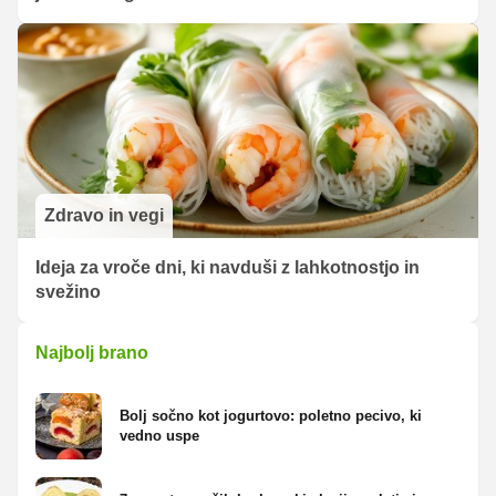
Zdravo in vegi
Ideja za vroče dni, ki navduši z lahkotnostjo in
svežino
Najbolj brano
Bolj sočno kot jogurtovo: poletno pecivo, ki
vedno uspe