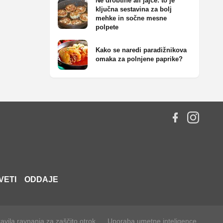
Ne drobtine ali jajce: to je
ključna sestavina za bolj
mehke in sočne mesne
polpete
Kako se naredi paradižnikova
omaka za polnjene paprike?
VETI
ODDAJE
avila ravnanja za zaščito otrok
Uporaba umetne inteligence