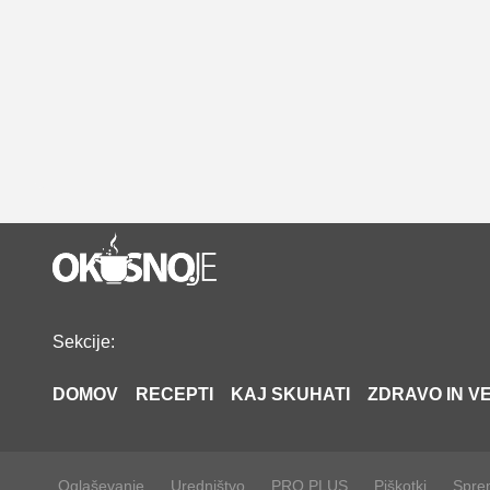
Sekcije:
DOMOV
RECEPTI
KAJ SKUHATI
ZDRAVO IN VE
Oglaševanje
Uredništvo
PRO PLUS
Piškotki
Sprem