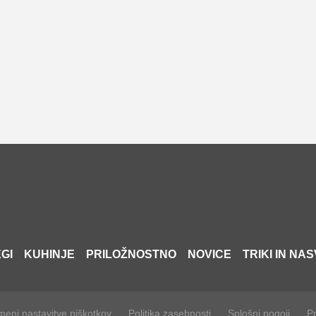
GI
KUHINJE
PRILOŽNOSTNO
NOVICE
TRIKI IN NAS
eni nastavitve piškotkov
Politika zasebnosti
Splošni pogoji
Pr