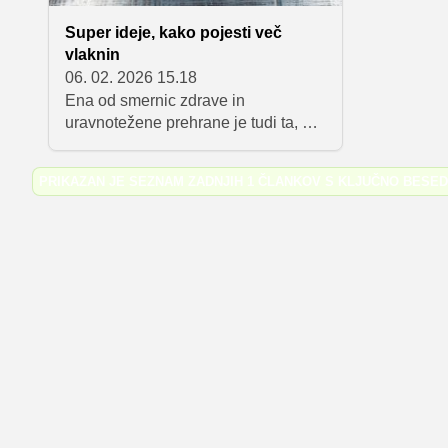
Super ideje, kako pojesti več
vlaknin
06. 02. 2026 15.18
Ena od smernic zdrave in
uravnotežene prehrane je tudi ta, da
uživamo živila, bogata z vlakninami.
Vlaknine so za naše telo zelo dobre,
PRIKAZAN JE SEZNAM ZADNJIH 1 ČLANKOV S KLJUČNO BESE
saj uravnavajo prebavo in skrbijo
tudi za dolgotrajen občutek sitosti.
Po priporočilih naj bi jih odrasli
dnevno zaužili okoli 30 gramov, kar
lahko dosežemo z upoštevanjem
nekaj preprostih nasvetov, ki vam jih
razkrivamo v nadaljevanju.