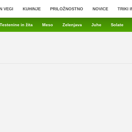
N VEGI
KUHINJE
PRILOŽNOSTNO
NOVICE
TRIKI 
Testenine in žita
Meso
Zelenjava
Juhe
Solate