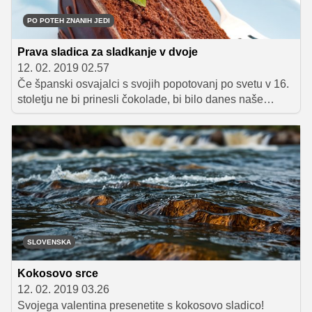
čokoladno kremo precej kratek rok trajanja – zmanjka je
namreč v trenutku!
PO POTEH ZNANIH JEDI
Prava sladica za sladkanje v dvoje
12. 02. 2019 02.57
Če španski osvajalci s svojih popotovanj po svetu v 16.
stoletju ne bi prinesli čokolade, bi bilo danes naše
življenje verjetno močno zagrenjeno. Le s čim bi se
osamljeno tolažili, ko gre v življenju vse narobe, in se
sladkali skupaj s tistimi, ki nam pomenijo največ? Ne bi
bilo bonbonjer, vroče čokolade, čokoladnega pudinga,
niti čokoladnih piškotov in tort. In mladi kuharski vajenec
Franz Sacher leta 1832 tudi ne bi imel priložnosti
ustvariti kraljevske mojstrovine, ki danes velja za simbol
dunajske kulture – znamenite sacher torte.
SLOVENSKA
Kokosovo srce
12. 02. 2019 03.26
Svojega valentina presenetite s kokosovo sladico!