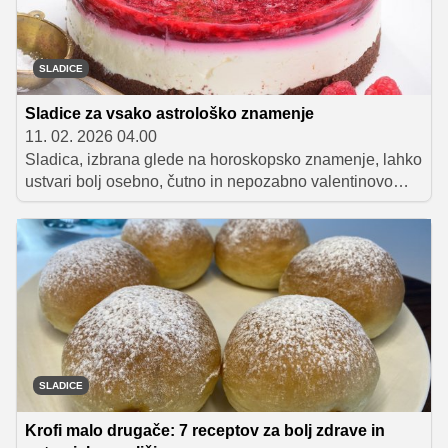
SLADICE
Sladice za vsako astrološko znamenje
11. 02. 2026 04.00
Sladica, izbrana glede na horoskopsko znamenje, lahko
ustvari bolj osebno, čutno in nepozabno valentinovo
izkušnjo. Presenetite drago ali dragega kot še nikoli.
SLADICE
Krofi malo drugače: 7 receptov za bolj zdrave in