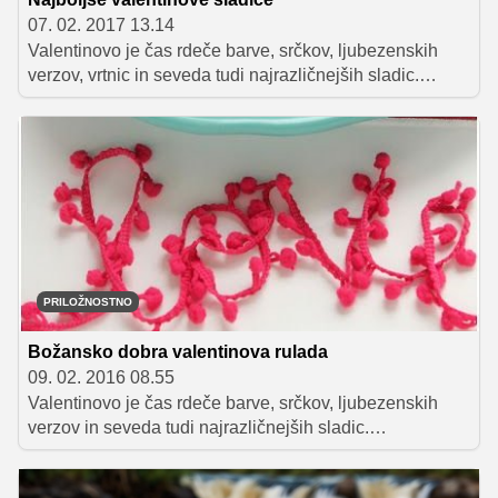
07. 02. 2017 13.14
Valentinovo je čas rdeče barve, srčkov, ljubezenskih
verzov, vrtnic in seveda tudi najrazličnejših sladic.
Predstavljamo vam pester izbor najboljših sladic, s
katerimi boste zagotovo očarali vašega srčnega
izbranca ali izbranko!
PRILOŽNOSTNO
Božansko dobra valentinova rulada
09. 02. 2016 08.55
Valentinovo je čas rdeče barve, srčkov, ljubezenskih
verzov in seveda tudi najrazličnejših sladic.
Predstavljamo vam sladico, ki vas bo navdušila s
čudovitim videzom in božanskim okusom. Gre za