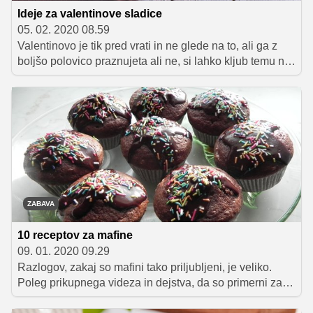
Ideje za valentinove sladice
05. 02. 2020 08.59
Valentinovo je tik pred vrati in ne glede na to, ali ga z
boljšo polovico praznujeta ali ne, si lahko kljub temu na
ta dan ali večer pripravita kakšno sladko presenečenje.
Tokrat predstavljamo nekaj idej, kjer imajo glavno vlogo
čokolada in jagode. Ideje lahko uporabita tudi za vajino
obletnico, rojstni dan ali kakšno drugo pomembno
obeležbo. Želimo vam sladko valentinovo!
ZABAVA
10 receptov za mafine
09. 01. 2020 09.29
Razlogov, zakaj so mafini tako priljubljeni, je veliko.
Poleg prikupnega videza in dejstva, da so primerni za
zabave, praznovanja in piknike, številne navdušuje tudi