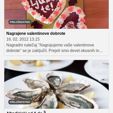
PRILOŽNOSTNO
Nagrajene valentinove dobrote
16. 02. 2012 13.15
Nagradni natečaj "Nagrajujemo vaše valentinove
dobrote" se je zaključil. Prejeli smo devet okusnih in
zanimivih receptov. Predstavljamo vam nagrajene
valentinove umetnine!
PRILOŽNOSTNO