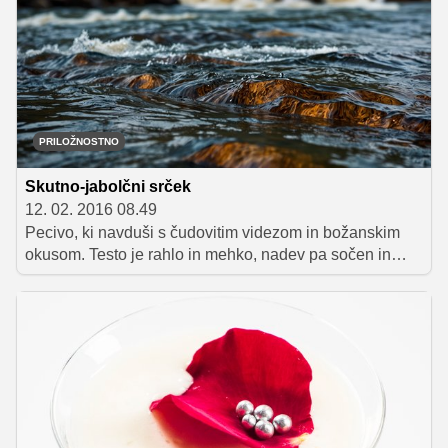
omamno dobro rulado, sestavljeno iz kakavovega
biskvita, bele čokoladne kreme in sočnih svežih jagod.
Oh, božansko dobro!
PRILOŽNOSTNO
Skutno-jabolčni srček
12. 02. 2016 08.49
Pecivo, ki navduši s čudovitim videzom in božanskim
okusom. Testo je rahlo in mehko, nadev pa sočen in
slasten.