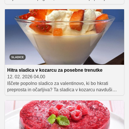
vizualno privlačni, so vedno dobra izbira. Francoski
piškoti palmiers, znani tudi kot "slonovo uho", so
popolna kombinacija hrustljavega listnatega testa,
sladkega karameliziranega sladkorja in nežnega
cimeta. Zaradi preprostih sestavin in hitre priprave so
idealni za prigrizek v zadnjem hipu, ki bo navdušil vaše
najdražje.
SLADICE
Hitra sladica v kozarcu za posebne trenutke
12. 02. 2026 04.00
Iščete popolno sladico za valentinovo, ki bo hkrati
preprosta in očarljiva? Ta sladica v kozarcu navduši
tako z videzom in okusom kot tudi s hitro in enostavno
pripravo. Sladko presenečenje, ki ga boste pripravili z
lahkoto in predvsem z ljubeznijo.