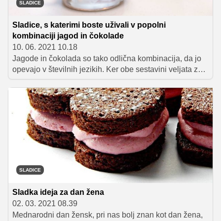
SLADICE
Sladice, s katerimi boste uživali v popolni
kombinaciji jagod in čokolade
10. 06. 2021 10.18
Jagode in čokolada so tako odlična kombinacija, da jo
opevajo v številnih jezikih. Ker obe sestavini veljata za
afrodiziak, so denimo v ZDA tudi simbol ljubezni. Prav
tam je tudi nastala ideja, da bi sveže jagode namočili v
stopljeno čokolado.
SLADICE
Sladka ideja za dan žena
02. 03. 2021 08.39
Mednarodni dan žensk, pri nas bolj znan kot dan žena,