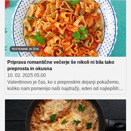
okusnimi jedmi lahko ustvarimo romantično vzdušje
brez nepotrebnega stresa. Pripravili smo nekaj idej za
hitro pripravljene slane in sladke jedi, ki bodo poskrbele
za nepozabno kulinarično doživetje. S temi idejami
boste zagotovo ustvarili popolno valentinovo večerjo, ki
bo enostavna, okusna in nepozabna!
TESTENINE IN ŽITA
Priprava romantične večerje še nikoli ni bila tako
preprosta in okusna
10. 02. 2025 05.00
Valentinovo je čas, ko s preprostimi dejanji pokažemo,
koliko nam pomenijo naši najdražji, eden od najlepših
načinov izražanja ljubezni pa je zagotovo skozi hrano.
Romantična večerja ob svečah, prijetna glasba v ozadju
in okusna jed na krožniku ustvarijo popolno vzdušje za
praznovanje ljubezni. Če želite letos za valentinovo
pripraviti nekaj posebnega, imamo za vas recept za
čudovite testenine z bogato paradižnikovo omako z