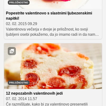
PRILOŽNOSTNO
Popestrite valentinovo s slastnimi ljubezenskimi
napitki!
02. 02. 2015 09.29
Valentinova večerja v dvoje je priložnost, ko svoji
ljubljeni osebi pokažemo, da jo imamo radi in da nam
nekaj pomeni. Poleg romantičnega vzdušja in skrbno
pripravljenih jedi lahko na ljubljeno osebo naredimo vtis
tudi s pravo pijačo. In prav valentinovi koktajli so tista
pika na i, ki večeru doda še dodaten pridih romantike.
Barman Mario Marković je za vse zaljubljence pripravil
tri zanimive koktajle, ki bodo zagotovo popestrili
dogajanje in poskrbeli za vzbujanje strasti.
PRILOŽNOSTNO
12 nepozabnih valentinovih jedi
07. 02. 2014 11.57
Če razmišljate, kako bi za valentinovo presenetili