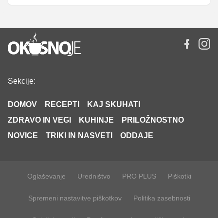
Sekcije:
DOMOV
RECEPTI
KAJ SKUHATI
ZDRAVO IN VEGI
KUHINJE
PRILOŽNOSTNO
NOVICE
TRIKI IN NASVETI
ODDAJE
Oglaševanje
Uredništvo
PRO PLUS
Piškotki
Spremeni nastavitve piškotkov
Politika zasebnosti