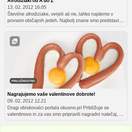
Afrodiziaki od A do Ž
13. 02. 2012 16.05
Številne afrodiziake, verjeli ali ne, lahko najdemo v
povsem običajnih jedeh. Najbolj znane smo predstavili
v abecednem vrstnem redu – katerega pa boste izbrali,
je seveda popolnoma vaša izbira!
PRILOŽNOSTNO
Nagrajujemo vaše valentinove dobrote!
09. 02. 2012 12.21
Dragi obiskovalci portala okusno.je! Približuje se
valentinovo in za vas smo pripravili nagradni natečaj, na
katerem lahko z malo spretnosti in truda osvojite lepo in
praktično nagrado!
PRIKAZAN JE SEZNAM ZADNJIH 30 ČLANKOV S KLJUČNO BESEDO