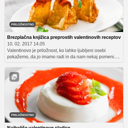
zaupala dva recepta za sladici, ki vas bosta navdušili z
očarljivim videzom, enostavno pripravo in izjemnim
okusom.
PRILOŽNOSTNO
Brezplačna knjižica preprostih valentinovih receptov
10. 02. 2017 14.05
Valentinovo je priložnost, ko lahko ljubljeni osebi
pokažemo, da jo imamo radi in da nam nekaj pomeni.
Za vse, ki ste se odločili, da boste srčnega izbranca ali
izbranko letos presenetili z romantično večerjo v dvoje,
smo na portalu Okusno.je pripravili knjižico zapeljivih,
okusnih in preprostih romantičnih receptov, ki vam bodo
v veliko pomoč pri kreiranju nepozabnega
valentinovega menija.
PRILOŽNOSTNO
Najboljše valentinove sladice