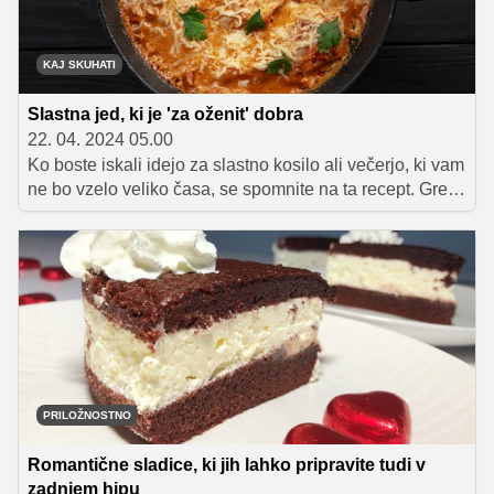
burrato, ki bo zagotovo navdušil vašo najdražjo osebo.
KAJ SKUHATI
Slastna jed, ki je 'za oženit' dobra
22. 04. 2024 05.00
Ko boste iskali idejo za slastno kosilo ali večerjo, ki vam
ne bo vzelo veliko časa, se spomnite na ta recept. Gre
za izvrstno jed s piščancem, ki je hitro pripravljena,
hkrati pa tako dobra, da se bodo vsi želeli poročiti z
vami.
PRILOŽNOSTNO
Romantične sladice, ki jih lahko pripravite tudi v
zadnjem hipu