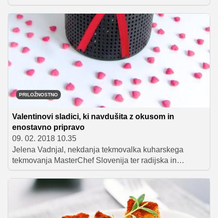
PRILOŽNOSTNO
Valentinovi sladici, ki navdušita z okusom in
enostavno pripravo
09. 02. 2018 10.35
Jelena Vadnjal, nekdanja tekmovalka kuharskega
tekmovanja MasterChef Slovenija ter radijska in
televizijska voditeljica, se je leta 2016 odločila, da stopi
na samostojno karierno pot. Kraljestvo sladic je postalo
njen poklic, njene umetnine pa lahko občudujemo na
spletni strani Ljubezen na prvi ugriz. Priljubljena
slaščičarka nam je ob prihajajočem dnevu zaljubljencev