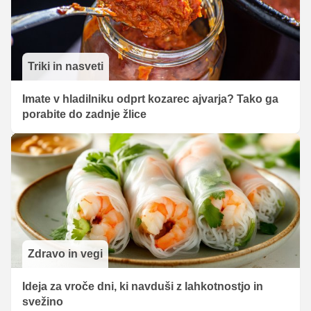
Triki in nasveti
Imate v hladilniku odprt kozarec ajvarja? Tako ga
porabite do zadnje žlice
Zdravo in vegi
Ideja za vroče dni, ki navduši z lahkotnostjo in
svežino