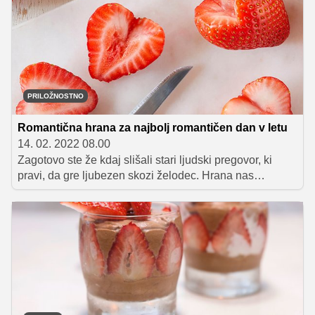
srčnega izbranca ali izbranko.
PRILOŽNOSTNO
Romantična hrana za najbolj romantičen dan v letu
14. 02. 2022 08.00
Zagotovo ste že kdaj slišali stari ljudski pregovor, ki
pravi, da gre ljubezen skozi želodec. Hrana nas
razveseljuje in nam pričara nasmeške na obraze, še
posebej, če je pripravljena z ljubeznijo in jo imamo
možnost uživati z nam ljubljeno osebo. Bliža se
svetovno znan praznik zaljubljencev, valentinovo, zato
bi vam radi podelili nekaj nasvetov, kako ljubezen
svojega življenja presenetiti z romantičnim kosilom ali
večerjo.