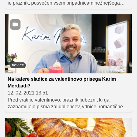
je praznik, posvečen vsem pripadnicam nežnejšega
spola. Poskrbimo, da ga letos proslavimo v sladkem
slogu - s prikupnimi čokoladnimi srčki z rahlo malinovo
kremo, katerih recept nam je zaupala slaščičarska
mojstrica Jelena Vadnjal.
NOVICE
Na katere sladice za valentinovo prisega Karim
Merdjadi?
12. 02. 2021 13.51
Pred vrati je valentinovo, praznik ljubezni, ki ga
zaznamujejo pisma zaljubljencev, vrtnice, romantične
večerje, srčki in čokolada. Letos so restavracije zaprte,
zato si bomo morali romantično vzdušje ustvariti kar
sami. Lahko si pripravimo posebno večerjo ali pa
poskrbimo zgolj za sladico, s katero presenetimo