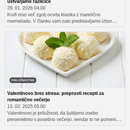
ustvarjalne različice
29. 01. 2026 04.00
Krofi niso več zgolj ocvrta klasika z marelično
marmelado. V članku vam zato predstavljamo izbor
nekoliko drugačnih krofov – lažjih, bolj zdravih in
ustvarjalnih različic, ki nastajajo z drugačnimi postopki
priprave, alternativnimi sestavinami in presenetljivimi
polnili. Idealna izbira za vse, ki želite tradicijo ohraniti, a
jo hkrati nekoliko posodobiti.
PRILOŽNOSTNO
Valentinovo brez stresa: preprosti recepti za
romantično večerjo
13. 02. 2025 05.00
Valentinovo je priložnost, da ljubljeno osebo
presenetimo s posebno večerjo, vendar to ne pomeni,
da moramo več ur preživeti v kuhinji. S preprostimi, a