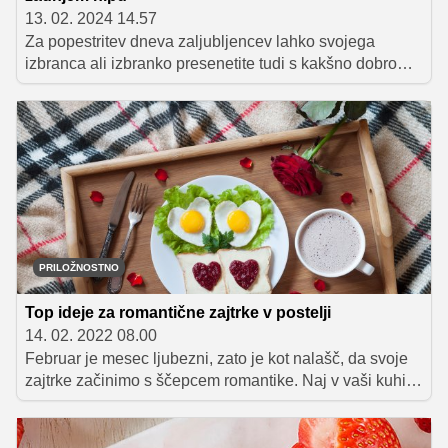
13. 02. 2024 14.57
Za popestritev dneva zaljubljencev lahko svojega
izbranca ali izbranko presenetite tudi s kakšno dobro
sladico. Predstavljamo vam nekaj super idej za
valentinove sladice, ki jih lahko pripravite tudi v zadnjem
hipu.
PRILOŽNOSTNO
Top ideje za romantične zajtrke v postelji
14. 02. 2022 08.00
Februar je mesec ljubezni, zato je kot nalašč, da svoje
zajtrke začinimo s ščepcem romantike. Naj v vaši kuhinji
zadiši po okusnih pregrehah, zaradi katerih bosta
skupaj uživala v vsakem grižljaju. Za vas smo pripravili
nekaj idej, s katerimi boste zagotovo navdušili svojega