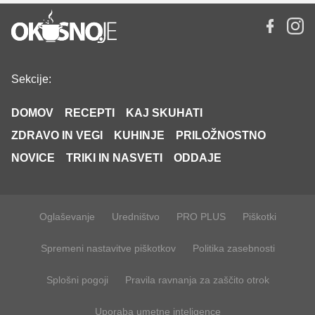
Sekcije:
DOMOV
RECEPTI
KAJ SKUHATI
ZDRAVO IN VEGI
KUHINJE
PRILOŽNOSTNO
NOVICE
TRIKI IN NASVETI
ODDAJE
Oglaševanje
Uredništvo
PRO PLUS
Piškotki
Spremeni nastavitve piškotkov
Politika zasebnosti
Splošni pogoji
Pravila ravnanja za zaščito otrok
Uporaba umetne inteligence