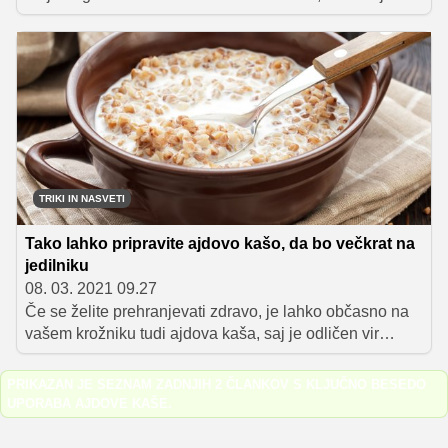
brez glutena, zaradi česar je primerna tudi za tiste, ki se
izogibajo pšeničnim izdelkom. Preverite, kako izboljšati
njeno pripravo in jo popeljati na vrhunski kulinarični
nivo.
TRIKI IN NASVETI
Tako lahko pripravite ajdovo kašo, da bo večkrat na
jedilniku
08. 03. 2021 09.27
Če se želite prehranjevati zdravo, je lahko občasno na
vašem krožniku tudi ajdova kaša, saj je odličen vir
polnovrednih ogljikovih hidratov in vlaknin, ki ugodno
vplivajo na prebavo. Poleg tega vsebuje tudi nekoliko
PRIKAZAN JE SEZNAM ZADNJIH 2 ČLANKOV S KLJUČNO BESEDO
več beljakovin kot ostala žita ter celo vse esencialne
UPORABA AJDOVE KAŠE
.
aminokisline (to so tiste, ki jih moramo zaužiti s
prehrano).