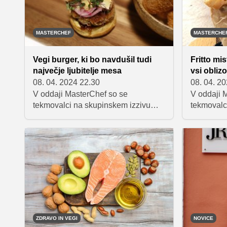
začnete svoje popotovanje v svet
slaščic, hkrati pa tudi odrešitev za
tiste dni, ko se vam pečica noče
MASTERCHEF
MASTERCHE
prižgati ali ko nimate veliko časa.
Vegi burger, ki bo navdušil tudi
Fritto mis
največje ljubitelje mesa
vsi oblizo
08. 04. 2024 22.30
08. 04. 2
V oddaji MasterChef so se
V oddaji 
tekmovalci na skupinskem izzivu
tekmovalce
pomerili v pripravi pivniških jedi. Ena
katerem so
od jedi, ki je povsem navdušila
različne p
sodnike, je bil tudi masten, a slasten
se je pod
"vegi" burger, ki ga niso mogli
za las izm
prehvaliti.
najbolj nav
ZDRAVO IN VEGI
NOVICE