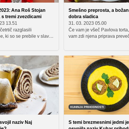
stavila na ribje okuse in tako 
pred žirante postavila bogato
2023: Ana Roš Stojan
Smešno preprosta, a boža
z lososom in osvežilnim jogu
s tremi zvezdicami
dobra sladica
prelivom, postreženo v parm
023 13.51
31. 03. 2023 05.00
skledi. Njuni okusi so prepriča
etrtič razglasili
Če vam je všeč Pavlova torta,
stroge žirante in tako sta zm
e, ki so se prebile v slavni
vam zdi njena priprava preve
koncu slavila fanta, recept nj
 kulinarični vodnik za
zapletena in zamudna, potem
kreacije pa vam razkrivamo v
 S tremi zvezdicami se
priljubljena britanska sladica
nadaljevanju.
naša Hiša Franko s
Etonska zmešnjava kot nalaš
Ano Roš Stojan, z dvema
vas. Njena priprava bo toliko 
ija Milka s chefom Davidom
enostavna, če ste beljake od c
 sedem slovenskih
krofov že predhodno porabili 
j pa je prejelo po eno
pripravo španskih vetrcev.
KUHINJA PRIHODNOSTI
vojil naziv Naj
S temi brezmesnimi jedmi j
ie?
osvojila naziv Kuhar prihod