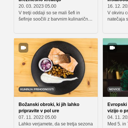
20. 03. 2023 05.00
16. 12. 2
V tretji oddaji so se mali šefi in
V okviru c
šefinje soočili z barvnim kulinaričnim
natečaja 
izzivom. Njihova naloga je bila
predstavil
ustvariti btezmesno oziroma
vplivnežev
vegetarijansko jed, ki bo pripravljena
bralke in b
iz sestavin enake barve.
njih bo os
Zmagovalca izziva sta postala Tim
in Saš iz Litije, ki sta žirante
navdušila z zelenimi arancini, ki sta
jih postregla z ohrovtom in grahovo
omako.
KUHINJA PRIHODNOSTI
NOVICE
Božanski obroki, ki jih lahko
Evropski 
pripravite v pol ure
vizijo o 
07. 11. 2022 05.00
04. 11. 2
Lahko verjamete, da se tretja sezona
Med 5. in