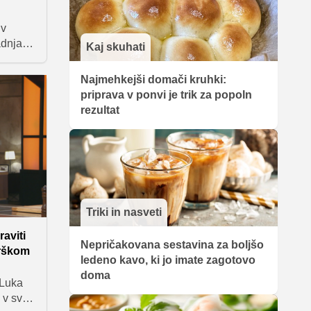
 v
adnja
Kaj skuhati
ne. To
in
Najmehkejši domači kruhki:
ila
priprava v ponvi je trik za popoln
 izzivu
rezultat
.
Triki in nasveti
aviti
Nepričakovana sestavina za boljšo
erškom
ledeno kavo, ki jo imate zagotovo
doma
 Luka
 v svet