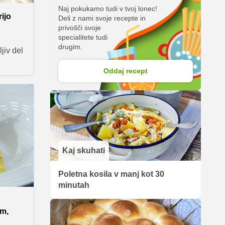
Naj pokukamo tudi v tvoj lonec!
ijo
Deli z nami svoje recepte in
privošči svoje
specialitete tudi
drugim.
jiv del
Oddaj recept
 izpade
s
rem
irani
Kaj skuhati
Poletna kosila v manj kot 30
minutah
om,