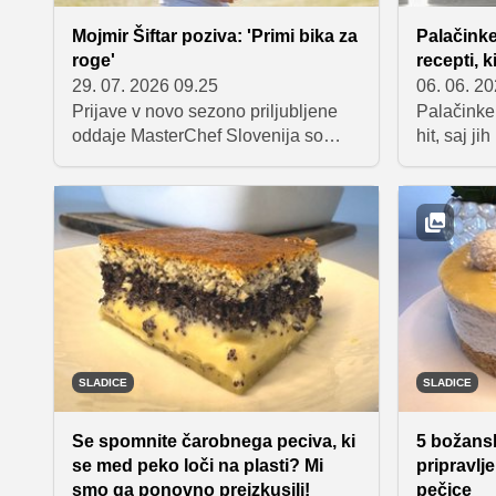
Mojmir Šiftar poziva: 'Primi bika za
Palačinke 
roge'
recepti, k
29. 07. 2026 09.25
06. 06. 2
Prijave v novo sezono priljubljene
Palačinke 
oddaje MasterChef Slovenija so
hit, saj ji
odprte, ob tej priložnosti pa smo se
dolgotrajn
pogovarjali z Mojmirjem Šiftarjem, ki
Tokrat pred
je razkril, zakaj se je vredno
navdušujej
opogumiti in prijaviti, katere lastnosti
slanih jed
pri tekmovalcih ga najbolj prepričajo
palačinko
in na katero hitro jed prisega v vročih
puhasto fi
poletnih dneh.
pica palač
SLADICE
SLADICE
Se spomnite čarobnega peciva, ki
5 božansk
se med peko loči na plasti? Mi
pripravlj
smo ga ponovno preizkusili!
pečice