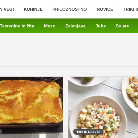
N VEGI
KUHINJE
PRILOŽNOSTNO
NOVICE
TRIKI 
Testenine in žita
Meso
Zelenjava
Juhe
Solate
TRIKI IN NASVETI