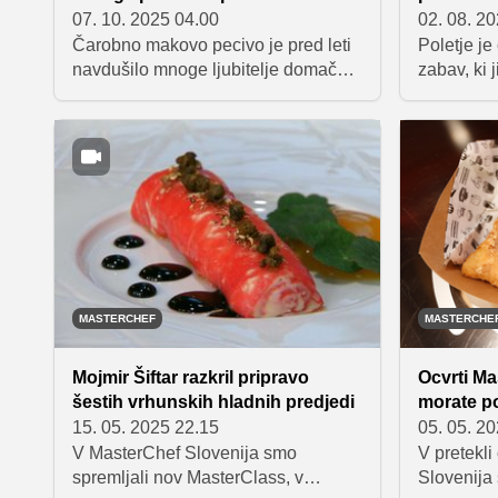
07. 10. 2025 04.00
02. 08. 2
Čarobno makovo pecivo je pred leti
Poletje j
navdušilo mnoge ljubitelje domače
zabav, ki 
peke – gre za sladico iz ene same
prijetne 
mase, ki se med peko razdeli na več
sladico. I
plasti. Recept je bil prava spletna
odlična iz
senzacija, zato smo ga ponovno
zanjo splo
preizkusili tudi sami. Zelo dobro se
pečice. P
obnese kot jesenska sladica, saj
najljubših
mak s svojim bogatim okusom
peke, ki s
odlično zaokroži celotno pecivo.
težko usta
MASTERCHEF
MASTERCHE
Mojmir Šiftar razkril pripravo
Ocvrti Ma
šestih vrhunskih hladnih predjedi
morate po
15. 05. 2025 22.15
05. 05. 2
V MasterChef Slovenija smo
V pretekli
spremljali nov MasterClass, v
Slovenija 