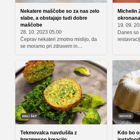
Nekatere maščobe so za nas zelo
Michelin 
slabe, a obstajajo tudi dobre
okronana 
maščobe
19. 09. 2
28. 10. 2023 05.00
Danes so č
Čeprav nekateri zmotno mislijo, da
restavracij
se moramo pri zdravem in
Michelinov
uravnoteženem prehranjevanju čim
Slovenijo.
bolj izogibati uživanju maščob, to v
odslej po
resnici ne drži povsem. Maščobe
chefinjo 
nam dajejo energijo in sodijo med
restavrac
makrohranila, zato predstavljajo
Žefranom,
pomemben del naše prehrane. Je pa
restavraci
zelo pomembno, da vemo, da so
zvezdico.
nekatere maščobe za nas dobre,
obstajajo pa tudi take, ki zdravju
škodijo in pospešijo nastanek
MALI ŠEF
NOVICE
različnih bolezni.
Tekmovalca navdušila z
Kdo bo os
brezmesno kreacijo
instafood