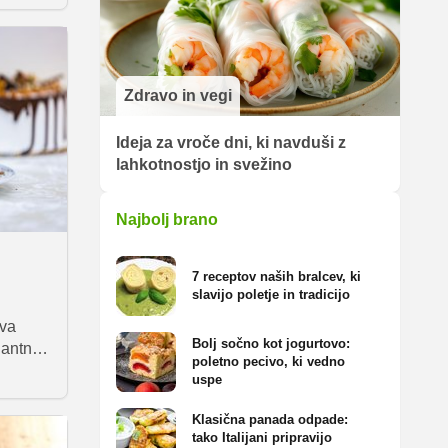
omaka
nt, ki
ko iz
Zdravo in vegi
eta
Ideja za vroče dni, ki navduši z
deti,
lahkotnostjo in svežino
 podpis.
Najbolj brano
7 receptov naših bralcev, ki
slavijo poletje in tradicijo
ava
Bolj sočno kot jogurtovo:
gantna,
poletno pecivo, ki vedno
. S
uspe
 okusov
k
Klasična panada odpade:
tako Italijani pripravijo