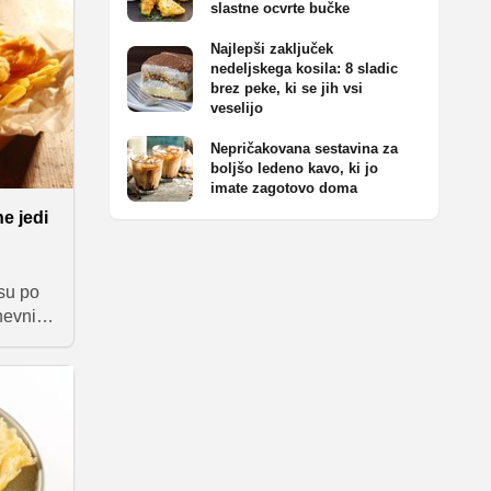
slastne ocvrte bučke
prav
 več
Najlepši zaključek
i
nedeljskega kosila: 8 sladic
ob
brez peke, ki se jih vsi
veselijo
Nepričakovana sestavina za
boljšo ledeno kavo, ki jo
imate zagotovo doma
ne jedi
su po
dnevnih
i
en
naj si
ji ali
boste
eg
en