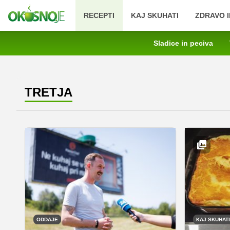
RECEPTI
KAJ SKUHATI
ZDRAVO I
Sladice in peciva
TRETJA
ODDAJE
KAJ SKUHATI