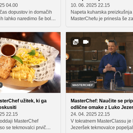
025 04.00
10. 06. 2025 22.15
e čas dopustov in domačih
Napeta kuharska preizkušnja
jih lahko naredimo še bolj
MasterChefu je prinesla še z
in okusne s kakšno domačo
dva polfinalista letošnje sezo
n dobra tortica bo vsekakor
sta postala Barbara Poljanec 
bira, še posebej, če vam
Jure, tekmovanje pa je zapust
h ne bo treba prižigati
Barbara Ribič, ki ji v zadnjem
redstavljamo vam pet
žal ni uspelo pripraviti jedi, s
 receptov poletnih tort brez
katerimi bi navdušila sodnike
o tako okusne, da se boste
vili zgolj pri enem kosu.
F
MASTERCHEF
sterChef užitek, ki ga
MasterChef: Naučite se pripr
skusiti
odlične omake z Luko Jez
025 22.15
24. 04. 2025 22.15
 oddaji MasterChef
V tokratnem MasterClassu je
so se tekmovalci prvič
Jezeršek tekmovalce popeljal