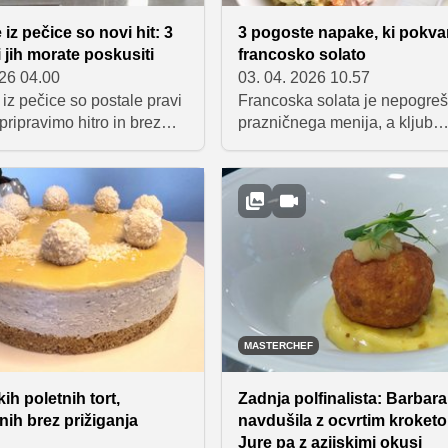
iz pečice so novi hit: 3
3 pogoste napake, ki pokvar
i jih morate poskusiti
francosko solato
026 04.00
03. 04. 2026 10.57
iz pečice so postale pravi
Francoska solata je nepogrešl
h pripravimo hitro in brez
prazničnega menija, a kljub
ega stanja za štedilnikom.
preprosti pripravi pogosto ne
stavljamo tri različice, ki
tako, kot bi si želeli. Da bo re
o ljubitelje sladkih in
sočna, uravnotežena in prave
i: slano dutch baby
teksture, se je treba izogniti t
 s pestom in pršutom,
najpogostejšim napakam: pret
nsko palačinko ter slastno
uporabi majoneze, razkuhani
inko.
zelenjavi in nepravilnemu
začinjanju.
MASTERCHEF
ih poletnih tort,
Zadnja polfinalista: Barbara
enih brez prižiganja
navdušila z ocvrtim kroket
Jure pa z azijskimi okusi