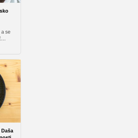
sta
 solato
nsko
rtovim
ezanovi
li
 a se
ago na
č
une
 je
č za
bolj
vrtja
za
e Daša
nosti