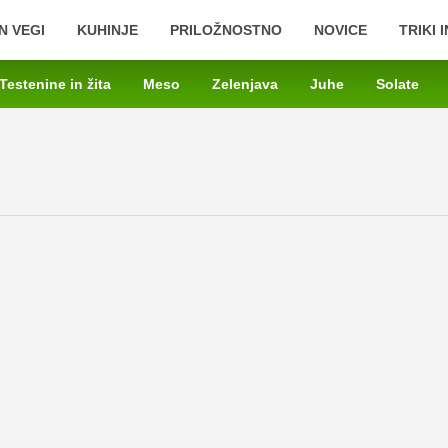
N VEGI
KUHINJE
PRILOŽNOSTNO
NOVICE
TRIKI 
Testenine in žita
Meso
Zelenjava
Juhe
Solate