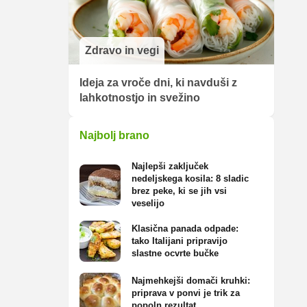
Zdravo in vegi
Ideja za vroče dni, ki navduši z
lahkotnostjo in svežino
Najbolj brano
Najlepši zaključek
nedeljskega kosila: 8 sladic
brez peke, ki se jih vsi
veselijo
Klasična panada odpade:
tako Italijani pripravijo
slastne ocvrte bučke
Najmehkejši domači kruhki:
priprava v ponvi je trik za
popoln rezultat