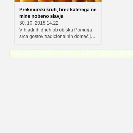
Prekmurski kruh, brez katerega ne
mine nobeno slavje
30. 10. 2018 14.22
V hladnih dneh ob obisku Pomurja
srca gostov tradicionalnih domačij
ogreje krušna peč, ki je v številnih
družinah še danes izjemnega
PRIKAZAN JE SEZNAM ZADNJIH 1 ČLANKOV S KLJUČNO BESE
pomena, saj velja za kraj, kjer
nastajajo okusne jedi izpod rok
pridnih gospodinj. Med najbolj
tipične in znane domače izdelke iz
peči zagotovo sodi tudi vrtanek, ki se
lahko pohvali z bogato in izjemno
pestro zgodovino.