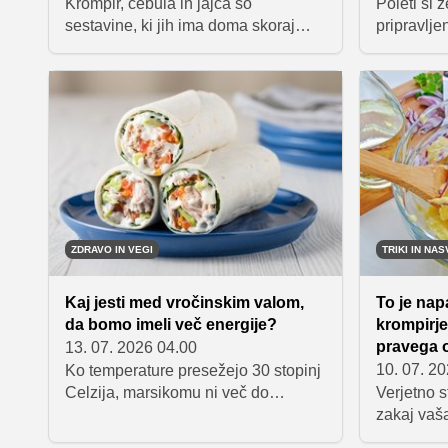
Krompir, čebula in jajca so
Poleti si ž
sestavine, ki jih ima doma skoraj
pripravlje
vsak, iz njih pa lahko pripravite
temu nasiti
presenetljivo okusno, nasitno in
piščancem
cenovno ugodno kosilo. Večina
prelivom j
priprave poteka v eni sami ponvi,
poletno ve
zato je recept odlična izbira za
kakovostn
dneve, ko si želite preprostega
prav oglji
obroka brez veliko pomivanja.
je v manj 
lahko pri
ZDRAVO IN VEGI
TRIKI IN NAS
Kaj jesti med vročinskim valom,
To je nap
da bomo imeli več energije?
krompirje
pravega 
13. 07. 2026 04.00
10. 07. 2
Ko temperature presežejo 30 stopinj
Celzija, marsikomu ni več do
Verjetno s
kuhanja, težkih kosil ali vroče
zakaj vaš
pečice. A čeprav nas v takih dneh
pravega o