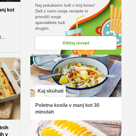
Naj pokukamo tudi v tvoj lonec!
anj kot
Deli z nami svoje recepte in
privošči svoje
specialitete tudi
drugim.
t
Oddaj recept
ijo na
 iz
 vam
ične
anja
Kaj skuhati
Poletna kosila v manj kot 30
minutah
tnih
ih v