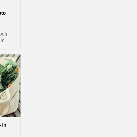
sto
bolj
 in
ceptov s
c z
i nekaj
le vse
 in