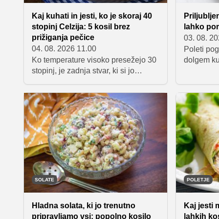
Kaj kuhati in jesti, ko je skoraj 40
Priljublje
stopinj Celzija: 5 kosil brez
lahko po
prižiganja pečice
03. 08. 2
04. 08. 2026 11.00
Poleti po
Ko temperature visoko presežejo 30
dolgem ku
stopinj, je zadnja stvar, ki si jo
solate ena
želimo, vroča kuhinja in dolgotrajno
fižolom z
kuhanje. Pečica ostane ugasnjena,
kakovostn
težke jedi pa zamenjajo sveže, hitro
vlaknin in
pripravljene kombinacije, ki nas
predstavlj
nasitijo, a ne obremenijo.
obrok, ki 
občutku si
telesne te
SOLATE
POLETJE
Hladna solata, ki jo trenutno
Kaj jesti
pripravljamo vsi: popolno kosilo
lahkih ko