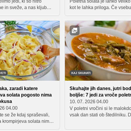
elimo jedi, ki so hitro
Poletna solata je lahko veliko
ne in sveže, a nas kljub
kot le lahka priloga. Če vsebu
jo za več ur. Ta tortilja s
kakovostne beljakovine,
, zelenjavo in jogurtovim
polnovredna žita ali stročnice
e odlična izbira za lahko
veliko sezonske zelenjave, na
čerjo, saj združuje
več ur ter brez težav nadomes
e beljakovine in ravno
kosilo. Zbrali smo sedem oku
kovih hidratov. Pripravljena
receptov, ki dokazujejo, da je
kot pol ure, sestavine pa
lahko tudi v najbolj vročih dn
lagodite svojemu okusu.
odličen obrok, ki je hkrati lah
hranljiv in zelo okusen.
VETI
KAJ SKUHATI
aka, zaradi katere
Skuhajte jih danes, jutri bo
va solata pogosto nima
boljše: 7 jedi za vroče polet
okusa
10. 07. 2026 04.00
026 04.00
V poletni vročini si le malokdo
te se že kdaj spraševali,
vsak dan stati ob štedilniku. 
a krompirjeva solata nima
novica je, da nekatere jedi z 
kusa? Odgovor se skriva v
počitka postanejo še okusnej