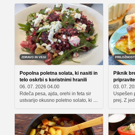
pogosto premami, da bi živeli le od
ključni na
sladoleda, lubenice in ledene kave,
ponavljajo
telo potrebuje nekoliko več kot samo
enostavno
to.
popolno a
vsakega 
ZDRAVO IN VEGI
PRILOŽNOS
Popolna poletna solata, ki nasiti in
Piknik bre
telo oskrbi s koristnimi hranili
pripravite
06. 07. 2026 04.00
03. 07. 2
Rdeča pesa, ajda, orehi in feta sir
Uspešen p
ustvarijo okusno poletno solato, ki ni
prej. Z jed
le osvežilna, ampak tudi zelo zdrava
vnaprej, 
in hranljiva. Odlična izbira za lahko
prihranili
kosilo, večerjo ali zdrav obrok, ki vas
pestro in
bo prijetno nasitil.
Zbrali smo
odlični tu