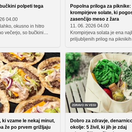
 bučkini polpeti tega
Popolna priloga za piknike:
krompirjeve solate, ki pogo
zasenčijo meso z žara
026 04.00
11. 06. 2026 04.00
lahko, okusno in hitro
no večerjo, so bučkini
Krompirjeva solata je ena naj
skuto odlična izbira.
priljubljenih prilog na piknikih
ni so iz nekaj osnovnih
jedeh z žara. Od klasičnih re
vsebujejo veliko beljakovin
čebulo do sodobnejših različi
, hkrati pa imajo nizko
jogurtom, gorčico ali pisano
 vrednost, zato so odlična
zelenjavo – na kup smo zbral
lahkoten zaključek dneva.
odličnih idej, ki bodo navduši
zbrane za mizo.
ZDRAVO IN VEGI
t, ki vzame le nekaj minut,
Dobro za zdravje, denarnico
a že po prvem grižljaju
okolje: 5 živil, ki jih je zdaj