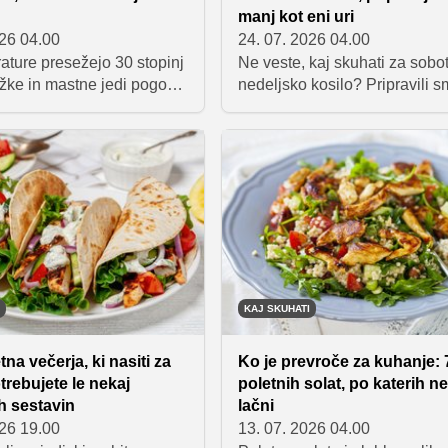
manj kot eni uri
026 04.00
24. 07. 2026 04.00
ature presežejo 30 stopinj
Ne veste, kaj skuhati za sobot
ežke in mastne jedi pogosto
nedeljsko kosilo? Pripravili 
ljša izbira. Zbrali smo
izbor sedmih okusnih poletnih
ih poletnih kosil, ki
ki so primerne za vso družino
nasitijo in telesa ne
pripravljene pa so v manj kot e
o. Na seznamu so poletne
Med njimi boste našli vse od
dna juha, tortilje in
testenin in rižote do zelenjavn
ki zavitki, ki so idealni za
ribjih jedi ter priljubljenega
oče dni.
piščančjega gyrosa.
KAJ SKUHATI
tna večerja, ki nasiti za
Ko je prevroče za kuhanje: 
trebujete le nekaj
poletnih solat, po katerih n
h sestavin
lačni
026 19.00
13. 07. 2026 04.00