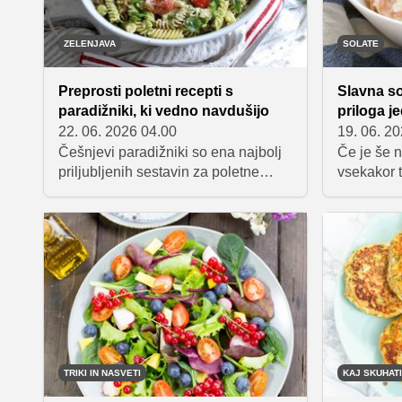
ZELENJAVA
SOLATE
Preprosti poletni recepti s
Slavna so
paradižniki, ki vedno navdušijo
priloga j
22. 06. 2026 04.00
19. 06. 2
Češnjevi paradižniki so ena najbolj
Če je še n
priljubljenih sestavin za poletne
vsekakor 
recepte, saj se odlično obnesejo
ob nasledn
tako v toplih kot hladnih jedeh. V
Ameriška 
poletni kuhinji pogosto iščemo
tudi pod i
preproste ideje, kjer lahko iz nekaj
namreč od
osnovnih sestavin nastane okusen
pečenemu 
in uravnotežen obrok.
hitra in e
najbolje, 
TRIKI IN NASVETI
KAJ SKUHATI