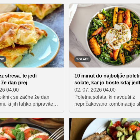
paki, ki jo mnogi
Zbrali smo sedem jedi, ki jih 
. Preverite, kako z
brez skrbi pripravite dan prej 
 metodo dosežete
naslednji dan bodo okusi še b
romo, ki bo navdušila
povezani, priprava kosila pa 
gurmana.
bistveno hitrejša.
TNO
SOLATE
z stresa: te jedi
10 minut do najboljše polet
 že dan prej
solate, kar jo boste kdaj jedl
026 04.00
02. 07. 2026 04.00
iknik se začne že dan
Poletna solata, ki navduši z
mi, ki jih lahko pripravite
nepričakovano kombinacijo s
boste na dan druženja
popečenih nektarin, kremaste
 čas, hkrati pa poskrbeli za
burrate, sveže rukole in arom
 okusno obloženo mizo.
bazilike. Vse skupaj poveže
 devet receptov, ki so
balzamični preliv, rezultat pa 
di hladni in jih bodo gostje
lahka, a izjemno okusna jed, k