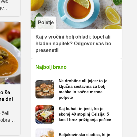
 več
je
 in
Poletje
siti za
ti
Kaj v vročini bolj ohladi: topel ali
snih
hladen napitek? Odgovor vas bo
 solata
presenetil
eh
ek,
Najbolj brano
Ne drobtine ali jajce: to je
ključna sestavina za bolj
mehke in sočne mesne
do še
polpete
ne dni
Kaj kuhati in jesti, ko je
 želi
skoraj 40 stopinj Celzija: 5
Dobra
kosil brez prižiganja pečice
nekaj
še.
Beljakovinska sladica, ki je