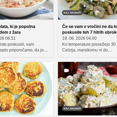
KAJ SKUHATI
lata, ki je popolna
Če se vam v vročini ne da k
edem z žara
poskusite teh 7 hitrih obro
026 06.51
19. 06. 2026 04.00
iste poskusili, vam
Ko temperature presežejo 30 
toplo priporočamo, da jo
Celzija, marsikomu ni do
ji priložnosti pripravite.
dolgotrajnega kuhanja in vro
zeljna solata, poznana
pečice. Na srečo obstaja veli
menom 'coleslaw', je
lahkih, osvežilnih in hitro
lična spremljava
pripravljenih obrokov, ki nas n
mesu z žara. Priprava je
hkrati pa pomagajo, da vročin
nostavna, okus pa ...
prenašamo.
da kar presodite sami!
KAJ SKUHATI