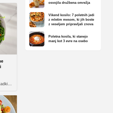
lahko
osvojila družbena omrežja
–
olj
Vikend kosilo: 7 poletnih jedi
bo
z mletim mesom, ki jih boste
z veseljem pripravljali znova
Poletna kosila, ki stanejo
manj kot 3 evre na osebo
ne
i
ladkih
atične
 domač
je
i jo