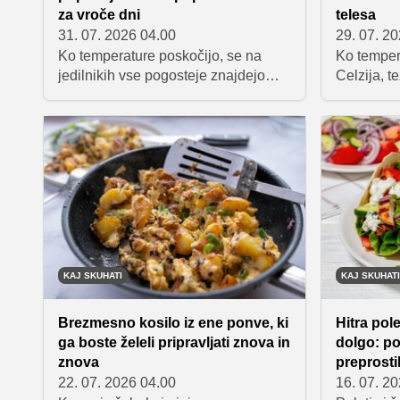
za vroče dni
telesa
31. 07. 2026 04.00
29. 07. 2
Ko temperature poskočijo, se na
Ko temper
jedilnikih vse pogosteje znajdejo
Celzija, t
jedi, ki ne zahtevajo dolgega
niso najbo
kuhanja in jih lahko pripravimo
sedem lahk
vnaprej. Med največjimi poletnimi
osvežijo, 
uspešnicami je brez dvoma hladna
obremenij
testeninska solata, jed, ki je v
solate, hla
zadnjih letih osvojila družbena
mediterans
omrežja, kuharske portale in
najbolj vr
domače kuhinje po vsem svetu.
KAJ SKUHATI
KAJ SKUHATI
Brezmesno kosilo iz ene ponve, ki
Hitra pole
ga boste želeli pripravljati znova in
dolgo: po
znova
preprosti
22. 07. 2026 04.00
16. 07. 2