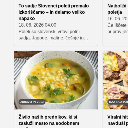
To sadje Slovenci poleti premalo
Najboljši
izkoriščamo – in delamo veliko
poletja
napako
16. 06. 2
18. 06. 2026 04.00
Če iščete 
Poleti so slovenski vrtovi polni
pripravlje
sadja. Jagode, maline, češnje in
polpeti s 
marelice hitro izginejo z miz, obstaja
Pripravlje
pa sadež, ki ga številni še vedno
sestavin, 
podcenjujejo, čeprav raste skoraj na
in vlaknin
vsakem drugem vrtu. Govorimo o
energijsko
ribezu.
izbira za 
ZDRAVO IN VEGI
KAJ SKUHATI
Živilo naših prednikov, ki si
Viralni hi
zasluži mesto na sodobnem
navduši p