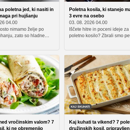
na poletna jed, ki nasiti in
Poletna kosila, ki stanejo m
maga pri hujšanju
3 evre na osebo
026 04.00
03. 08. 2026 04.00
gosto nimamo želje po
Iščete hitre in poceni ideje za
hanju, zato so hladne
poletno kosilo? Zbrali smo pe
 najboljših rešitev. Tuna s
preverjenih receptov, ki temelj
aradi kombinacije
dostopnih sestavinah z vrta in
ih beljakovin, prehranskih
shrambe. Preprosta navodila
 obilice zelenjave
bodo pomagala pripraviti odl
a preprost in uravnotežen
obroke brez zapletenega kuh
lahko prispeva k daljšemu
med tednom.
tosti in lažjemu nadzoru
že.
KAJ SKUHATI
 med vročinskim valom? 7
Kaj kuhati ta vikend? 7 pole
sil, ki ne obremenijo
družinskih kosil, pripravljen