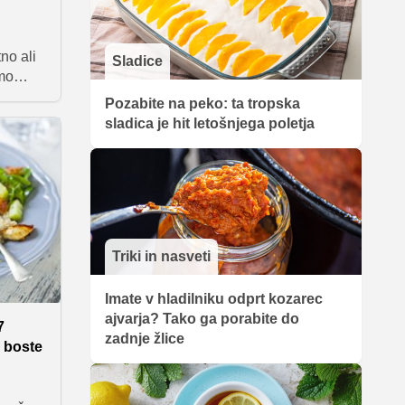
no ali
Sladice
smo
 jedi,
Pozabite na peko: ta tropska
,
sladica je hit letošnjega poletja
ni uri.
ih in
Triki in nasveti
Imate v hladilniku odprt kozarec
ajvarja? Tako ga porabite do
7
zadnje žlice
e boste