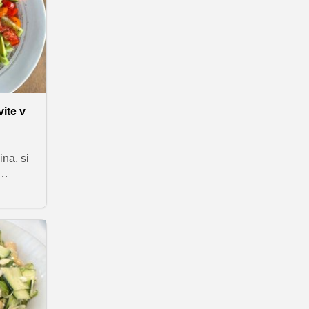
vite v
ina, si
m
lahko
 še
ne juhe
e
z lahko