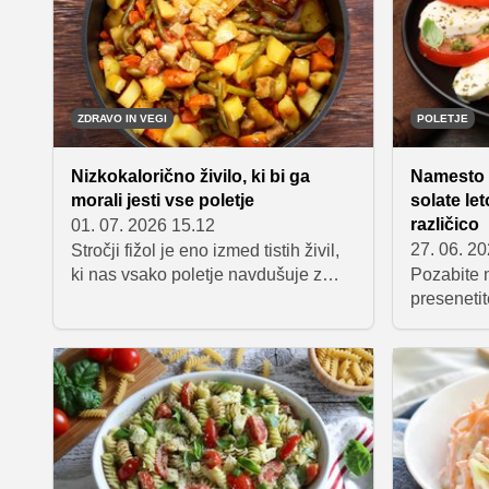
z veseljem
ZDRAVO IN VEGI
POLETJE
Nizkokalorično živilo, ki bi ga
Namesto 
morali jesti vse poletje
solate let
različico
01. 07. 2026 15.12
27. 06. 2
Stročji fižol je eno izmed tistih živil,
ki nas vsako poletje navdušuje z
Pozabite n
nežnim okusom in vsestransko
presenetit
uporabnostjo v kuhinji. Poleg tega,
solato, ki
da ga lahko pripravimo na tisoč in en
trike, kak
način, je tudi prava zakladnica
sadja ali 
hranilnih snovi. Ker je trenutno v
poletno je
sezoni, ga je vredno čim pogosteje
naslednje
vključiti na jedilnik in izkoristiti vse,
kar ponuja.