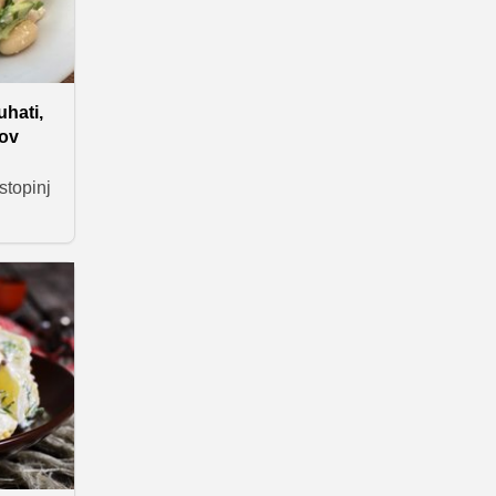
uhati,
kov
stopinj
če
ko
asitijo,
o lažje