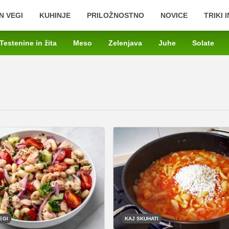
N VEGI
KUHINJE
PRILOŽNOSTNO
NOVICE
TRIKI 
Testenine in žita
Meso
Zelenjava
Juhe
Solate
EGI
KAJ SKUHATI