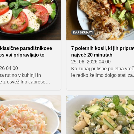
 poskusili.
pripravite v nekaj minutah.
KAJ SKUHATI
klasične paradižnikove
7 poletnih kosil, ki jih pripra
os vsi pripravljajo to
največ 20 minutah
25. 06. 2026 04.00
026 04.00
Ko zunaj pritisne poletna vroč
a rutino v kuhinji in
le redko želimo dolgo stati za
e z osvežilno caprese
štedilnikom. Zbrali smo sede
 ne pozna meja. Spoznajte
lahkih in okusnih kosil, ki jih 
o z menjavo sira, dodatkom
pripravite v 20 minutah ali pa
pesta ustvariti nepozabno
manj – od osvežilne kumarič
d, ki bo hit vašega
in testenin z burrato do barvit
ga piknika.
testeninske solate ter sardel 
prilogo.