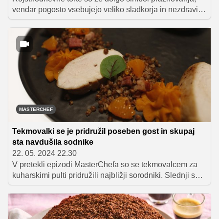
vendar pogosto vsebujejo veliko sladkorja in nezdravih
maščob ter imajo tudi veliko kalorij. Oskrbeli vas bomo z
dragocenimi nasveti in recepti, ki vam bodo pomagali
pripraviti bolj zdravo sladico, ki ne bo le okusna, temveč
tudi skladna z vašimi prehranskimi cilji.
MASTERCHEF
Tekmovalki se je pridružil poseben gost in skupaj
sta navdušila sodnike
22. 05. 2024 22.30
V pretekli epizodi MasterChefa so se tekmovalcem za
kuharskimi pulti pridružili najbližji sorodniki. Slednji so
imeli ključno vlogo pri izbiri sestavin za kuhanje. S
svojimi jedmi sta sodnike najbolj navdušili Klara Šmigoc
in njena mati Dušanka.