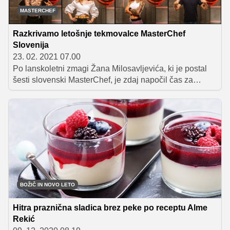
MASTERCHEF
Razkrivamo letošnje tekmovalce MasterChef
Slovenija
23. 02. 2021 07.00
Po lanskoletni zmagi Žana Milosavljevića, ki je postal
šesti slovenski MasterChef, je zdaj napočil čas za
novega, sedmega! V boj za 50.000 evrov in pokal ter
naziv MasterChef 2021 se podaja 16 novih
tekmovalcev, ki vam jih ekskluzivno predstavljamo
spodaj.
BOŽIČ IN NOVO LETO
Hitra praznična sladica brez peke po receptu Alme
Rekić