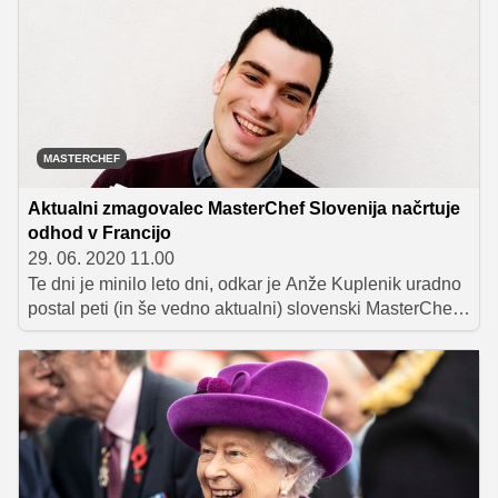
vsakogar, v njej pa poleg receptov najdemo tudi veliko
uporabnih kuharskih nasvetov in kratkih kuharskih misli,
s katerimi se lahko marsikdo poistoveti.
MASTERCHEF
Aktualni zmagovalec MasterChef Slovenija načrtuje
odhod v Francijo
29. 06. 2020 11.00
Te dni je minilo leto dni, odkar je Anže Kuplenik uradno
postal peti (in še vedno aktualni) slovenski MasterChef,
česar se je spomnil tudi na svojem Instagramu. Pri njem
smo preverili, kaj se je v zadnjem letu spremenilo in
kakšni so načrti za prihodnost.