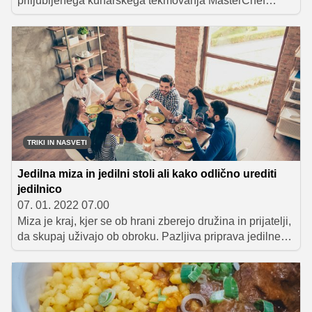
priljubljenega kuharskega tekmovanja MasterChef
Slovenija, v katerem bo nože brusilo 16 novih
tekmovalcev. Le eden izmed njih bo osvojil 50.000
evrov in tako zaželen kuharski pokal. Kdo se bo za
nagrado boril letos, preverite spodaj.
TRIKI IN NASVETI
Jedilna miza in jedilni stoli ali kako odlično urediti
jedilnico
07. 01. 2022 07.00
Miza je kraj, kjer se ob hrani zberejo družina in prijatelji,
da skupaj uživajo ob obroku. Pazljiva priprava jedilne
mize in jedilnih stolov je lahko zabaven način, da kateri
koli obrok postane posebno doživetje, pa najsi gre za
običajno kosilo, rojstni dan, obletnico, ali kak drug
praznik.