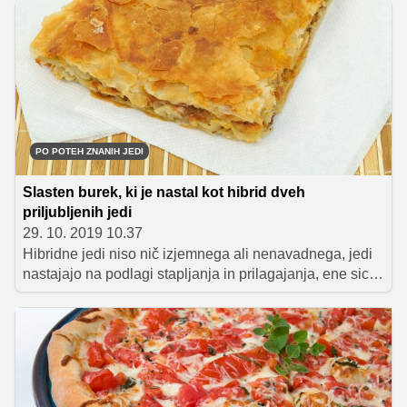
na srečo in blaginjo, sarme pa imajo poleg tega tudi
številne druge prednosti: skuhamo jih lahko dan ali dva
prej in nam tako na novega leta dan ni treba dolgo stati
za štedilnikom, prav tako veljajo za odlično zdravilo pri
premagovanju posledic najdaljše noči v letu. Od kod
pravzaprav prihajajo in kako so postale del naše
(novoletne) tradicije?
PO POTEH ZNANIH JEDI
Slasten burek, ki je nastal kot hibrid dveh
priljubljenih jedi
29. 10. 2019 10.37
Hibridne jedi niso nič izjemnega ali nenavadnega, jedi
nastajajo na podlagi stapljanja in prilagajanja, ene sicer
v večji meri kot druge. In nič drugače ne velja za pica
burek – pogruntavščino ljubljanskih ulic, pravi
znanstveni sodelavec Inštituta za slovensko izseljenstvo
in migracije ZRC SAZU Jernej Mlekuž, ki se je
fenomena bureka pri nas lotil raziskovalno, o tem pa
izdal tudi knjigo z naslovom Burek.si?!