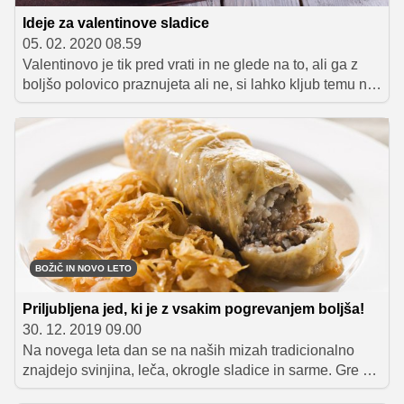
Ideje za valentinove sladice
05. 02. 2020 08.59
Valentinovo je tik pred vrati in ne glede na to, ali ga z
boljšo polovico praznujeta ali ne, si lahko kljub temu na
ta dan ali večer pripravita kakšno sladko presenečenje.
Tokrat predstavljamo nekaj idej, kjer imajo glavno vlogo
čokolada in jagode. Ideje lahko uporabita tudi za vajino
obletnico, rojstni dan ali kakšno drugo pomembno
obeležbo. Želimo vam sladko valentinovo!
BOŽIČ IN NOVO LETO
Priljubljena jed, ki je z vsakim pogrevanjem boljša!
30. 12. 2019 09.00
Na novega leta dan se na naših mizah tradicionalno
znajdejo svinjina, leča, okrogle sladice in sarme. Gre za
jedi, ki naj bi imele v naslednjih 365 dneh močan vpliv