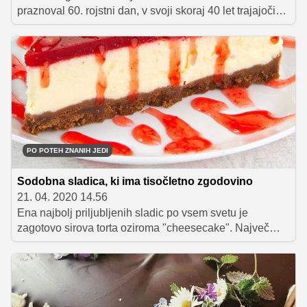
praznoval 60. rojstni dan, v svoji skoraj 40 let trajajoči
karieri pa se lahko pohvali s številnimi znanimi vlogami,
med drugim tudi z nominacijami tako za oskarja kot
grammyja. V zasebnem življenju ga je pred leti doletela
tragedija, ko mu je za posledicami raka umrla žena,
novo srečo pa je našel v objemu Felicity Blunt. V dneh,
ko se večina svetovnega prebivalstva umika v
samoizolacijo, je posnel video, kako pripraviti negroni,
ki bo navdušil tudi ženo.
PO POTEH ZNANIH JEDI
Sodobna sladica, ki ima tisočletno zgodovino
21. 04. 2020 14.56
Ena najbolj priljubljenih sladic po vsem svetu je
zagotovo sirova torta oziroma "cheesecake". Največ
"reklame" je dobila newyorška različica, vendar pa New
York ni "rojstni kraj" slavne tortice, čeprav so
Newyorčani izjemno ponosni nanjo. Ta sladka pregreha
sega precej dlje v zgodovino. Stara je namreč okoli
4000 let.