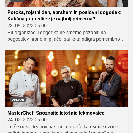
testo, iz katerega izdeluje najrazličnejše sladke dobrote,
njen naslednji slaščičarski projekt pa je 'izmojstritev'
Poroka, rojstni dan, abraham in poslovni dogodek:
slavnega francoskega listnatega testa, iz katerega bo
Kakšna pogostitev je najbolj primerna?
pripravljala čudovite maslene rogljičke, ki se bodo kar
23. 05. 2022 05.00
topili v ustih.
Pri organizaciji dogodka ne smemo pozabiti na
pogostitev hrane in pijače, saj le-ta odigra pomembno
vlogo. Na koncu dneva vpliva tudi na zadovoljstvo
gostov, hkrati pa pripomore k dobremu izgledu dogodka,
kot so poroka, rojstni dan, abraham ali pa poslovni
dogodek. Vendar včasih se nam ravno pri tem zatakne,
ker ne vemo, katera vrsta pogostitve bi bila za naš
dogodek najbolj primerna. Si omisliti catering, food truck
ali le preprost piknik? Ali nekaj čisto drugega? Joj,
kakšna izbira! Naj ti olajšamo ...
ODDAJE
MasterChef: Spoznajte letošnje tekmovalce
24. 02. 2022 05.00
Le še nekaj tednov nas loči do začetka osme sezone