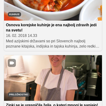
KUHINJE
Osnova korejske kuhinje je ena najbolj zdravih jedi
na svetu!
16. 02. 2018 14.33
Med azijskimi državami so pri Slovencih najbolj
poznane kitajska, indijska in tajska kuhinja, zelo redki
pa poznajo tipične jedi letošnje gostiteljice zimskih
olimpijskih iger, Južne Koreje. Korejska kuhinja temelji
na rižu, sveži zelenjavi, tofuju, začimbah in slovitem
kimčiju, na njihovem meniju pa se poleg govejega,
svinjskega in perutninskega znajde tudi pasje meso.
PRILOŽNOSTNO
Zinki se je uresničila želja, o kateri mnogi le sanjajo!