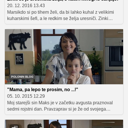
20. 12. 2016 13.43
Marsikdo si po tihem želi, da bi lahko kuhal z velikimi
kuharskimi šefi, a le redkim se želja uresniči. Zinki
Kocbek iz Svetega Jurija ob Ščavnici se je. V oddaji
Dan najlepših sanj so ji skupaj z nečakinjo Niko
pripravili veliko presenečenje. Omogočili so ji kuhanje s
kar tremi priznanimi slovenskimi kuharji – Igorjem
Jagodicem, Urošem Štefelinom in Binetom Volčičem.
POLONIN BLOG
"Mama, pa lepo te prosim, no ...!"
05. 10. 2015 12.29
Moj starejši sin Maks je v začetku avgusta praznoval
sedmi rojstni dan. Pravzaprav si je že od svojega
šestega rojstnega dne dalje želel, da bi bil čim prej star
sedem. In zdaj, ko je končno sedem, si spet neutrudno
želi, da bi bil star osem. Na moje vprašanje, zakaj si