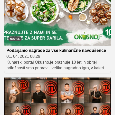
priljubljen recept našega kuharskega portala, vse ostalo
pa je prepuščeno vaši izvirnosti in domišljiji.
NOVICE
Podarjamo nagrade za vse kulinarične navdušence
01. 04. 2021 08.29
Kuharski portal Okusno.je praznuje 10 let in ob tej
priložnosti smo pripravili veliko nagradno igro, v kateri
se lahko potegujete za super nagrade.