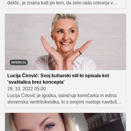
deklic, je znana tudi po tem, da zelo rada ustvarja v
kuhinji in z okusnimi dobrotami razveseljuje svoje
najdražje. Velikokrat rada naredi kakšno sladico,
vezano na letni čas. Tokrat je z nami delila recept za
ajdovo torto z jabolki, ki je zaradi dodanega cimeta
odlična za popestritev (pred)prazničnih dni, saj njen
omamni sladki vonj napolni čisto vsak kotiček doma.
INTERVJU
Lucija Ćirović: Svoj kuharski stil bi opisala kot
'svaštalica brez koncepta'
28. 10. 2022 05.00
Lucija Ćirović je igralka, stand-up komičarka in edina
slovenska ventrilokvistka, ki s svojimi nastopi navdušuje
tako odrasle kot tudi otroke. Zabavna Ribničanka, ki
zadnjih nekaj let živi v Ljubljani, se odlično znajde tudi v
kuhinji. Sama zase pravi, da je vsejedka in tudi
'vsepojedka', svoj kuharski stil pa šaljivo poimenuje