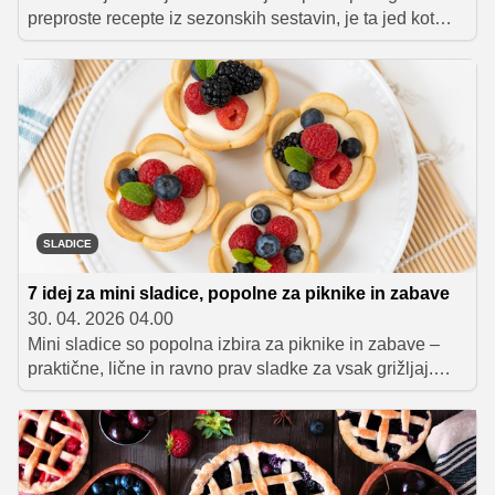
preproste recepte iz sezonskih sestavin, je ta jed kot
nalašč za vas. Testenine po ligurijsko združujejo pesto,
krompir, stročji fižol in testenine v okusno, hranljivo in
presenetljivo preprosto kosilo, ki ga pripravimo v enem
loncu.
SLADICE
7 idej za mini sladice, popolne za piknike in zabave
30. 04. 2026 04.00
Mini sladice so popolna izbira za piknike in zabave –
praktične, lične in ravno prav sladke za vsak grižljaj.
Pripravili smo sedem idej, ki bodo navdušile goste in
popestrile vsako druženje.