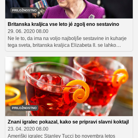
PRILOŽNOSTNO
Britanska kraljica vse leto jé zgolj eno sestavino
29. 06. 2020 08.00
Ne le to, da ima na voljo najboljše sestavine in kuharje
tega sveta, britanska kraljica Elizabeta II. se lahko
dobremu počutju v visoki starosti zagotovo zahvali tudi
pravilu, od katerega ne odstopa: vedno jé le tisto, kar je
trenutno na voljo sveže. Pregreši pa se le z eno
sestavino, ki jo uživa skozi vse leto.
PRILOŽNOSTNO
Znani igralec pokazal, kako se pripravi slavni koktajl
23. 04. 2020 08.00
Ameriški igralec Stanley Tucci bo novembra letos