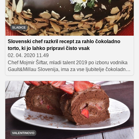
SLADICE
Slovenski chef razkril recept za rahlo čokoladno
torto, ki jo lahko pripravi čisto vsak
02. 04. 2020 11.49
Chef Mojmir Šiftar, mladi talent 2019 po izboru vodnika
Gault&Millau Slovenija, ima za vse ljubitelje čokoladnih
poslastic odličen recept za rahlo čokoladno torto, ki jo
lahko doma pripravi čisto vsak. S slastno tortico se je za
svoj rojstni dan posladkal tudi sam, okrasil pa jo je s
čudovitimi pomladnimi cvetlicami.
VALENTINOVO