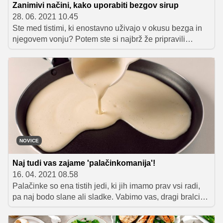
Zanimivi načini, kako uporabiti bezgov sirup
28. 06. 2021 10.45
Ste med tistimi, ki enostavno uživajo v okusu bezga in
njegovem vonju? Potem ste si najbrž že pripravili
zalogo bezgovega sirupa. Razredčen s hladno
(mineralno) vodo vas bo osvežil med vročinskim valom.
Bezeg in bezgov sirup pa lahko uporabite tudi v
številnih receptih. Preverite, kako.
NOVICE
Naj tudi vas zajame 'palačinkomanija'!
16. 04. 2021 08.58
Palačinke so ena tistih jedi, ki jih imamo prav vsi radi,
pa naj bodo slane ali sladke. Vabimo vas, dragi bralci
portala Okusno.je, da nam pokažete, kakšne so vaše
najljubše palačinke. Pri tem naj vam bo v pomoč najbolj