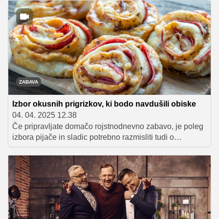
razkošju, ustvari čarobno atmosfero in v trenutku dvigne
razpoloženje. Takšni so kavni koktajli. Pijače, ki niso le
okusne, temveč tudi nadvse fotogenične, sofisticirane in
ustvarjene za deljenje z najljubšimi ljudmi.
ZABAVA
Izbor okusnih prigrizkov, ki bodo navdušili obiske
04. 04. 2025 12.38
Če pripravljate domačo rojstnodnevno zabavo, je poleg
izbora pijače in sladic potrebno razmisliti tudi o
prigrizkih, ki jih boste postregli gostom. Da vaši
povabljenci ne bodo grizljali samo čipsa, slanih palčk in
podobnih kupljenih prigrizkov, smo vam pripravili izbor
odličnih idej za tople in slane prigrizke, ki bodo vašo
zabavo spremenili v pravo gurmansko doživetje. Za
nekatere si boste morali vzeti čas, nekateri pa so
pripravljeni, kot bi mignil.