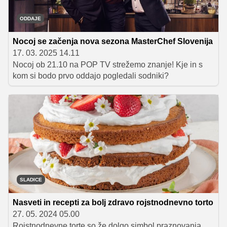
ODDAJE
Nocoj se začenja nova sezona MasterChef Slovenija
17. 03. 2025 14.11
Nocoj ob 21.10 na POP TV strežemo znanje! Kje in s
kom si bodo prvo oddajo pogledali sodniki?
SLADICE
Nasveti in recepti za bolj zdravo rojstnodnevno torto
27. 05. 2024 05.00
Rojstnodnevne torte so že dolgo simbol praznovanja,