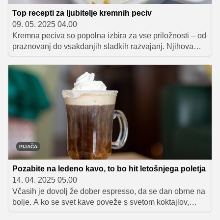
Top recepti za ljubitelje kremnih peciv
09. 05. 2025 04.00
Kremna peciva so popolna izbira za vse priložnosti – od
praznovanj do vsakdanjih sladkih razvajanj. Njihova
prednost ni le bogat in kremast okus, temveč tudi to, da
se lepo režejo na kose, kar jih naredi idealne za delitev.
V članku smo zbrali različne recepte za kremna peciva,
ki navdušujejo s svojo nežno teksturo in harmoničnimi
okusi.
PIJAČA
Pozabite na ledeno kavo, to bo hit letošnjega poletja
14. 04. 2025 05.00
Včasih je dovolj že dober espresso, da se dan obrne na
bolje. A ko se svet kave poveže s svetom koktajlov,
nastane nekaj čisto posebnega. Nekaj, kar zadiši po