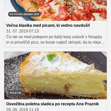
PO POTEH ZNANIH JEDI
Večna klasika med picami, ki vedno navduši!
31. 07. 2019 07.13
Če ste se med potepom po Italiji kdaj ustavili v Neaplju
in si privoščili pico, se boste najbrž strinjali, da ta nikjer
na svetu nima enakega okusa kot prav tam. Še posebej
to velja za njihovo avtohtono margerito, ki se ponaša z
bogato in tudi nekoliko mistično zgodovino. Obenem
velja tudi za eno redkih vrst pice, ki jo je mogoče naročiti
praktično po vsem svetu in ob tem jasno vedeti, kaj
boste dobili na krožniku.
POLETJE
Osvežilna poletna sladica po receptu Ane Praznik
28. 06. 2019 11.19