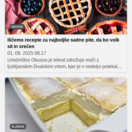
NOVICE
Iščemo recepte za najboljše sadne pite, da bo volk
sit in srečen
01. 09. 2025 08.17
Uredništvo Okusno.je tokrat združuje moči z
ljubljanskim živalskim vrtom, kjer je v nedeljo potekal
prav poseben dogodek, v okviru katerega poteka
izmenjevalnica receptov za najboljše sadne pite. Vse, ki
bi radi delili svoje recepte za slastno pito, vabimo, da jih
oddate na naši strani, najbolj zanimive bomo objavili,
najboljše pa bodo organizatorji dogodka tudi nagradili.
SLADICE