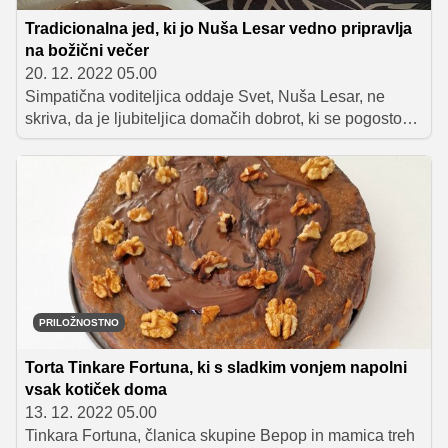
Tradicionalna jed, ki jo Nuša Lesar vedno pripravlja
na božični večer
20. 12. 2022 05.00
Simpatična voditeljica oddaje Svet, Nuša Lesar, ne
skriva, da je ljubiteljica domačih dobrot, ki se pogosto
znajdejo na njenem jedilniku. Pravi, da se vse sestavine
potrudi dobiti pri lokalnih kmetih, da je vse skupaj še
boljšega okusa. In ne samo, da rada kaj dobrega poje,
ampak se lahko tudi pohvali, da zna pripraviti vse jedi, ki
jih obožuje. Več o tem, po čem bo dišalo med prazniki
pri njih doma, si lahko preberete v nadaljevanju.
PRILOŽNOSTNO
Torta Tinkare Fortuna, ki s sladkim vonjem napolni
vsak kotiček doma
13. 12. 2022 05.00
Tinkara Fortuna, članica skupine Bepop in mamica treh