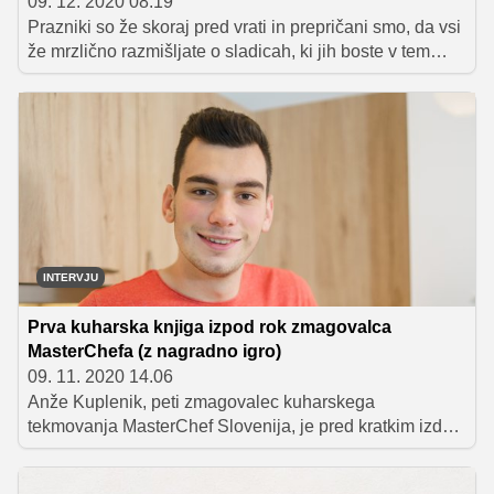
09. 12. 2020 08.19
Prazniki so že skoraj pred vrati in prepričani smo, da vsi
že mrzlično razmišljate o sladicah, ki jih boste v tem
obdobju pripravili. Poleg piškotov, medenjakov in
raznoraznega drobnega peciva so s prazničnim časom
povezane tudi kakšne malo bolj prefinjene sladice, ki jih
lahko postrežemo na božični večerji ali pa se z njimi
sladkamo, ko čakamo na vstop v novo leto. Za pomoč
smo prosili vrhunsko slaščičarko in chefinjo Almo Rekić,
ki je kot sodnica sodelovala v treh sezonah
priljubljenega kuharskega tekmovanja MasterChef
Slovenija, in z veseljem nam je zaupala recept za hitro
INTERVJU
pripravljeno sladico brez peke, s katero boste zagotovo
naredili vtis.
Prva kuharska knjiga izpod rok zmagovalca
MasterChefa (z nagradno igro)
09. 11. 2020 14.06
Anže Kuplenik, peti zmagovalec kuharskega
tekmovanja MasterChef Slovenija, je pred kratkim izdal
svojo prvo kuharsko knjigo z naslovom Chef svoje
kuh'ne. Kot pravi mladi Dolenjec, je knjiga primerna za