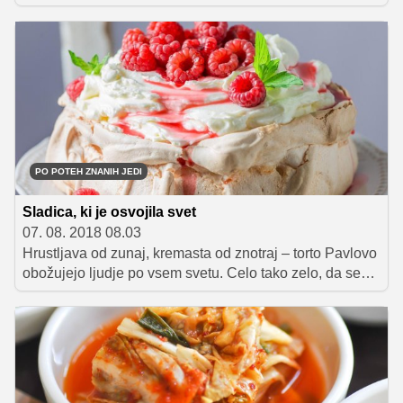
rojstnega dne. Mali sladkosnedi jo naravnost obožujejo,
navdušeni pa so tudi nad njenim videzom, ki spominja
na veliko krtino. Mi smo jo poimenovali kar krtova torta,
vi pa jo lahko poimenujete tudi kako drugače.
PO POTEH ZNANIH JEDI
Sladica, ki je osvojila svet
07. 08. 2018 08.03
Hrustljava od zunaj, kremasta od znotraj – torto Pavlovo
obožujejo ljudje po vsem svetu. Celo tako zelo, da se
Avstralci in Novozelandci že več desetletij prerekajo o
tem, kje so jo prvič pripravili in postregli. A ne glede na
to, kdo ima v tej 'kulinarični vojni' prav, se vsi strinjajo,
da je bila upravičeno poimenovana po prav posebni
osebi – eni najboljših baletnih plesalk vseh časov,
Rusinji Anni Pavlovi.