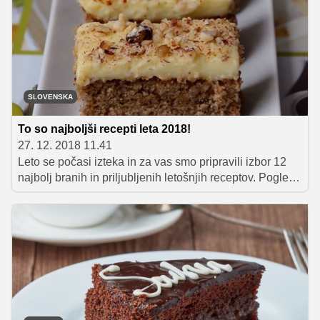
SLOVENSKA
To so najboljši recepti leta 2018!
27. 12. 2018 11.41
Leto se počasi izteka in za vas smo pripravili izbor 12
najbolj branih in priljubljenih letošnjih receptov. Poglejte
si, kaj vas je v letu 2018 najbolj navdušilo!