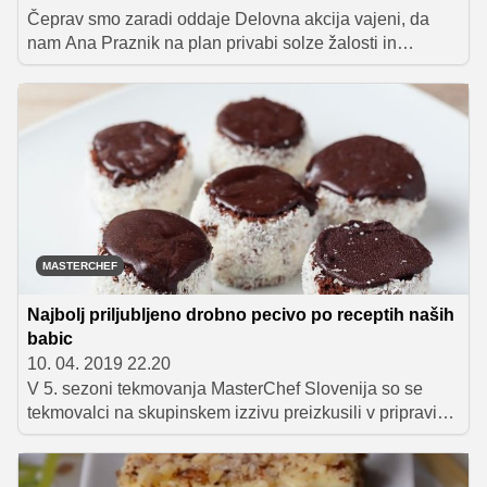
Čeprav smo zaradi oddaje Delovna akcija vajeni, da
nam Ana Praznik na plan privabi solze žalosti in
sočutja, smo pred dnevi jokali od smeha, ko je
simpatična voditeljica na svoj Instagram delila
fotografijo ponesrečene pite. Da je bila stvar še bolj
zabavna, je pita, ki jo je ob rojstnem dnevu svoje hčerke
spekla z ljubeznijo, postavljena ob bok čudoviti torti.
Ampak važen je okus, pravijo, in recept smo želeli
preizkusiti tudi mi!
MASTERCHEF
Najbolj priljubljeno drobno pecivo po receptih naših
babic
10. 04. 2019 22.20
V 5. sezoni tekmovanja MasterChef Slovenija so se
tekmovalci na skupinskem izzivu preizkusili v pripravi
drobnega peciva po preverjenih receptih naših babic.