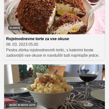
SLADICE
Rojstnodnevne torte za vse okuse
08. 03. 2023 05.00
Pestra zbirka rojstnodnevnih tortic, s katerimi boste
zadovoljili vse okuse in navdušili tudi najmlajše jedce.
BOŽIČ IN NOVO LETO