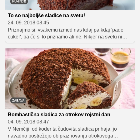
KUHINJE
To so najboljše sladice na svetu!
24. 09. 2018 08.45
Priznajmo si: vsakemu izmed nas kdaj pa kdaj 'pade
cuker', pa če si to priznamo ali ne. Nikjer na svetu ni
človeka, ki ga vsake toliko ne bi premamila želja po
sladkem, zato se vsaka kuhinja na tem planetu lahko
pohvali s kakšno imenitno sladico. Da se ne boste
vedno mastili samo s slovenskimi štrudli, gibanicami in
poticami, smo pripravili seznam 10 najbolj znanih sladic
sveta, ki jih je vsekakor vredno poskusiti in jih ne glede
na tuje poreklo lahko pripravite kar v domači kuhinji.
ZABAVA
Bombastična sladica za otrokov rojstni dan
04. 09. 2018 08.47
V Nemčiji, od koder ta čudovita sladica prihaja, jo
navadno postrežejo ob praznovanju otrokovega