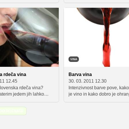
 novo, četrto vrsto
Temni, mlečni in beli
družini se je tako
 še ruby. Posebno ni samo
, temveč tudi in predvsem
 rožnata barva ter njen
n sadno-grenak okus. In
 so nekateri nad ruby
 navdušeni, drugi dvomijo,
esnici za naravno
VINA
 čokolado. V čem je
rožnate ruby in kako je
a rdeča vina
Barva vina
011 12.45
30. 03. 2011 12.30
lovenska rdeča vina?
Intenzivnost barve pove, kako
aterim jedem jih lahko
je vino in kako dobro je ohran
e?
EDO
ROŽNATA
.