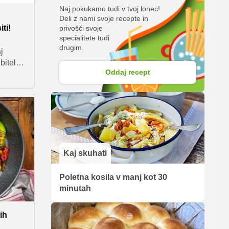
Naj pokukamo tudi v tvoj lonec!
Deli z nami svoje recepte in
iti!
privošči svoje
specialitete tudi
drugim.
j
itelji
Oddaj recept
ebej
im
 –
e za
to
obimo
o na
Kaj skuhati
Poletna kosila v manj kot 30
minutah
ih