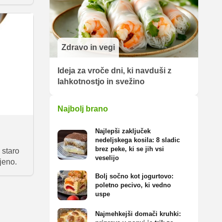
Zdravo in vegi
Ideja za vroče dni, ki navduši z
lahkotnostjo in svežino
Najbolj brano
Najlepši zaključek
nedeljskega kosila: 8 sladic
brez peke, ki se jih vsi
 staro
veselijo
jeno.
Bolj sočno kot jogurtovo:
poletno pecivo, ki vedno
uspe
Najmehkejši domači kruhki: