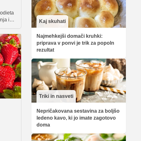
modieta
nja iz
Kaj skuhati
ne,
anžne …
Najmehkejši domači kruhki:
iete,
priprava v ponvi je trik za popoln
posebej
rezultat
ja je
sak
i čim
činke
aj.
Triki in nasveti
Nepričakovana sestavina za boljšo
ledeno kavo, ki jo imate zagotovo
doma