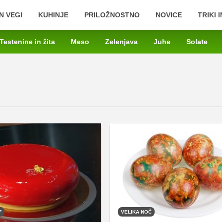
N VEGI
KUHINJE
PRILOŽNOSTNO
NOVICE
TRIKI 
Testenine in žita
Meso
Zelenjava
Juhe
Solate
F
VELIKA NOČ