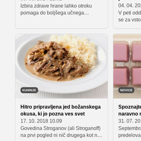
04. 04. 2
Izbira zdrave hrane lahko otroku
pomaga do boljšega učnega
V peti odd
uspeha, saj bo imel več energije in
se za vsto
se bo lažje osredotočal. Ne bo hitro
Arslan in 
spet lačen in utrujen. Za nekatere
Brina in A
predloge si morate zjutraj vzeti nekaj
kuharski m
časa, medtem ko so drugi lahko na
osrednjem
mizi zelo hitro oziroma jih otrok
s pripravo
lahko poje celo po poti. Ne morete
sestavin, 
se izgovarjati, da nimate časa.
prinesel k
para sta 
z nalogo i
opeklinam 
KUHINJE
NOVICE
Sestavine 
in pripravi
Hitro pripravljena jed božanskega
Spoznajte
žiranti os
okusa, ki jo pozna ves svet
naravno 
prvič tudi 
17. 10. 2018 10.09
31. 07. 2
vseh 15 zv
Govedina Stroganov (ali Stroganoff)
Septembra 
Brina in A
na prvi pogled ni nič drugega kot na
predelova
predzadnji