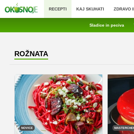
RECEPTI
KAJ SKUHATI
ZDRAVO I
Sladice in peciva
ROŽNATA
NOVICE
MASTERCHE