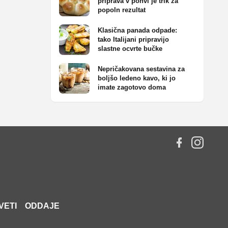
priprava v ponvi je trik za
popoln rezultat
Klasična panada odpade:
tako Italijani pripravijo
slastne ocvrte bučke
Nepričakovana sestavina za
boljšo ledeno kavo, ki jo
imate zagotovo doma
VETI
ODDAJE