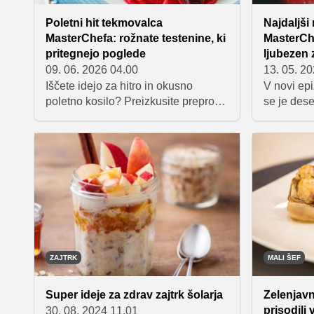
Poletni hit tekmovalca
Najdaljši
MasterChefa: rožnate testenine, ki
MasterCh
pritegnejo poglede
ljubezen 
09. 06. 2026 04.00
13. 05. 2
Iščete idejo za hitro in okusno
V novi ep
poletno kosilo? Preizkusite preprost
se je dese
recept za kremaste rožnate testenine
tekmovalc
s peso, feta sirom in hrustljavimi
kompleksn
oreščki, ki je pripravljen v pičlih
pripravo p
nekaj minutah. Ta hitra poletna jed
poimenov
izpod rok Matica Mačka je idealna
ljubezen. 
izbira za ljubitelje lahkih brezmesnih
tekmovalc
obrokov.
globokim 
ljubezni, j
nepredvid
nežna, nat
ZAJTRK
MALI ŠEF
globino in
Super ideje za zdrav zajtrk šolarja
Zelenjavna
prisodili
30. 08. 2024 11.01