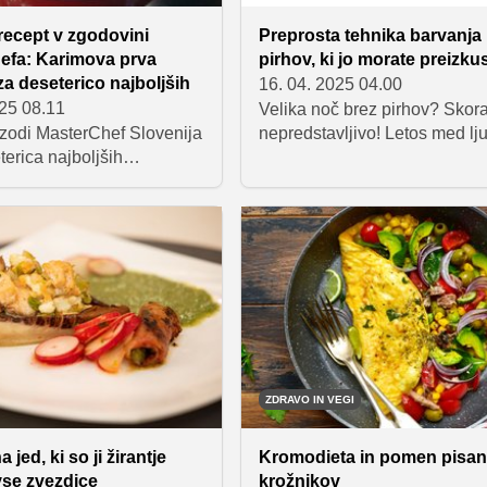
 recept v zgodovini
Preprosta tehnika barvanja
efa: Karimova prva
pirhov, ki jo morate preizkus
za deseterico najboljših
16. 04. 2025 04.00
025 08.11
Velika noč brez pirhov? Skora
izodi MasterChef Slovenija
nepredstavljivo! Letos med ljub
terica najboljših
tradicionalnega barvanja pos
ev srečala z enim najbolj
izstopa ena tehnika, ki s svoj
ih izzivov doslej –
čudovitim videzom navdušuje
refinjene sladice,
marmorirani čebulni pirhi. Gr
ane Karimova prva
preprosto, a izjemno učinkovi
Slaščičarski mojster je
metodo barvanja, s katero d
em predstavil sladico z
čudovite vzorce, ki spominjaj
pomenom: tako kot v
marmor.
e tudi ta sladica
ljiva. Sprva mehka in
o pa te preseneti s svojo
ZDRAVO IN VEGI
 zahtevnostjo.
 jed, ki so ji žirantje
Kromodieta in pomen pisan
 vse zvezdice
krožnikov