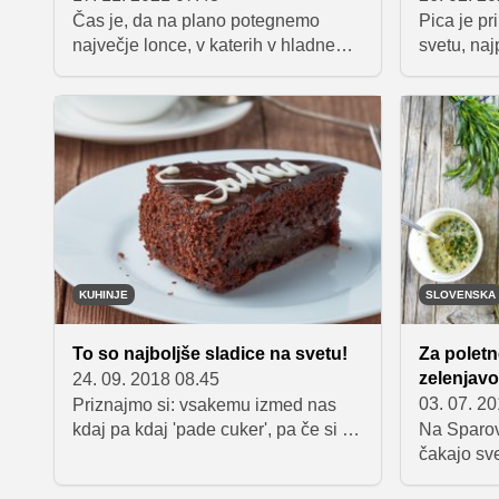
Čas je, da na plano potegnemo
Pica je pr
največje lonce, v katerih v hladnem
svetu, naj
delu leta kuhamo tople in okusne
povezujemo
jedi, ki pogrejejo dušo in telo. Ena
obloženo i
takšnih je tudi segedin golaž,
spominja n
priljubljena madžarska jed, narejena
drugih del
iz mesa in kislega zelja.
kakšne 'pi
KUHINJE
SLOVENSKA
To so najboljše sladice na svetu!
Za poletn
zelenjavo
24. 09. 2018 08.45
03. 07. 2
Priznajmo si: vsakemu izmed nas
kdaj pa kdaj 'pade cuker', pa če si to
Na Sparov
priznamo ali ne. Nikjer na svetu ni
čakajo sve
človeka, ki ga vsake toliko ne bi
SPAR Kot 