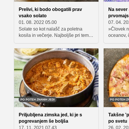
Prelivi, ki bodo obogatili prav
Na sever a
vsako solato
prvomajsk
01. 08. 2022 05.00
07. 04. 2
Solate so kot nalašč za poletna
»Človek n
kosila in večerje. Najboljše pri tem
oceanov, 
pa je, da so lahko zelo raznolike, še
obale«. A
posebej če jih začinimo z doma
pripravljenimi solatnimi prelivi. Če
ste naveličani zgolj kisa in olja,
poskusite katerega od spodnjih
predlogov.
PO POTEH ZNANIH JEDI
PO POTEH ZN
Priljubljena zimska jed, ki je s
Takšne 'p
pogrevanjem še boljša
po svetu
17. 11. 2021 07.43
26. 02. 2