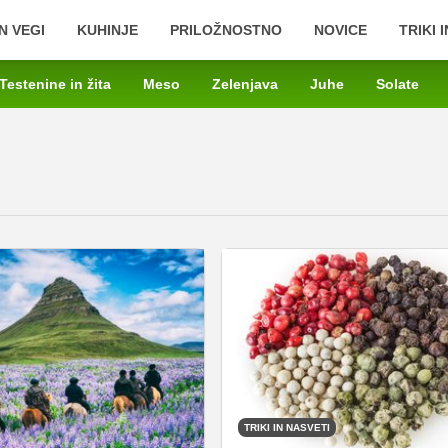
N VEGI
KUHINJE
PRILOŽNOSTNO
NOVICE
TRIKI 
Testenine in žita
Meso
Zelenjava
Juhe
Solate
TRIKI IN NASVETI