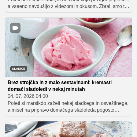
a vseeno navdušijo z videzom in okusom. Zbrali smo tri
čudovite in prijetno osvežilne poletne torte brez peke, v
katerih glavno vlogo igra sezonsko sadje – borovnice,
maline in marelice.
SLADICE
Brez strojčka in z malo sestavinami: kremasti
domači sladoledi v nekaj minutah
04. 07. 2026 04.00
Poleti si marsikdo zaželi nekaj sladkega in osvežilnega,
a misel na pripravo domačega sladoleda pogosto
pomeni dolgotrajno kuhanje krem ali uporabo
posebnega aparata za pripravo sladoleda. A dobra
novica je, da lahko pripravite čudovito kremast domači
sladoled tudi brez vsega tega.