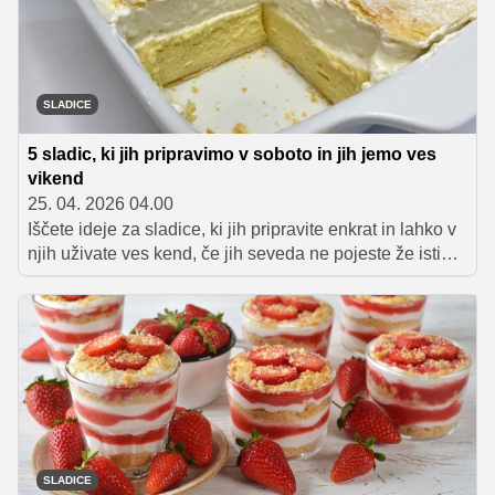
SLADICE
5 sladic, ki jih pripravimo v soboto in jih jemo ves
vikend
25. 04. 2026 04.00
Iščete ideje za sladice, ki jih pripravite enkrat in lahko v
njih uživate ves kend, če jih seveda ne pojeste že isti
dan? Predstavljamo vam pet preprostih, okusnih in
obstojnih sladic, ki so kot nalašč za sladkanje brez
vsakodnevnega pečenja.
SLADICE