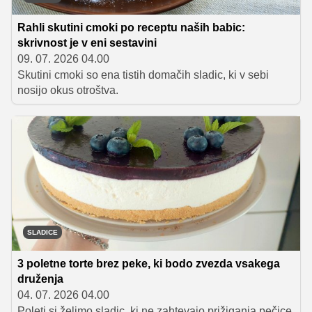
Rahli skutini cmoki po receptu naših babic:
skrivnost je v eni sestavini
09. 07. 2026 04.00
Skutini cmoki so ena tistih domačih sladic, ki v sebi
nosijo okus otroštva.
SLADICE
3 poletne torte brez peke, ki bodo zvezda vsakega
druženja
04. 07. 2026 04.00
Poleti si želimo sladic, ki ne zahtevajo prižiganja pečice,