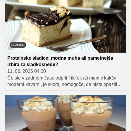
peke.
SLADICE
Proteinske sladice: modna muha ali pametnejša
izbira za sladkosnede?
11. 06. 2026 04.00
Če ste v zadnjem času odprli TikTok ali meni v kakšni
moderni kavarni, je skoraj nemogoče, da niste opazili
novih "proteinskih" različic nekaterih priljubljenih sladic.
Od čokoladnih pudingov do sladoledov in tort.
Proteinske sladice so postale stalnica, ki je hitro prešla
iz fitnes sveta v vsakdanjo prehrano.