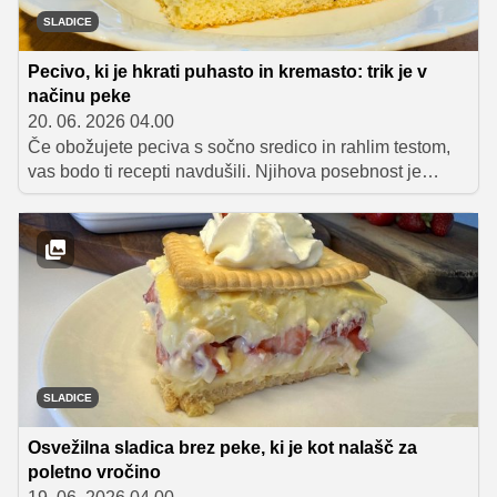
SLADICE
Pecivo, ki je hkrati puhasto in kremasto: trik je v
načinu peke
20. 06. 2026 04.00
Če obožujete peciva s sočno sredico in rahlim testom,
vas bodo ti recepti navdušili. Njihova posebnost je
preprost trik med peko: del testa najprej na kratko
spečemo, nato dodamo nadev in ga prekrijemo s
preostankom testa. Rezultat so čudovite plasti, zaradi
katerih je pecivo hkrati puhasto, kremasto in nadvse
okusno.
SLADICE
Osvežilna sladica brez peke, ki je kot nalašč za
poletno vročino