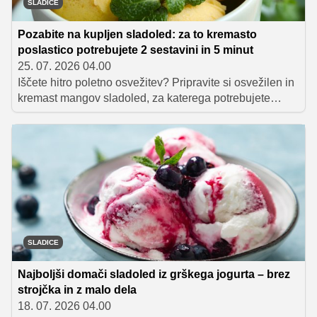
SLADICE
Pozabite na kupljen sladoled: za to kremasto
poslastico potrebujete 2 sestavini in 5 minut
25. 07. 2026 04.00
Iščete hitro poletno osvežitev? Pripravite si osvežilen in
kremast mangov sladoled, za katerega potrebujete
samo dve sestavini. Ne vsebuje mlečnih izdelkov in jajc,
pripravljen pa je že v petih minutah.
SLADICE
Najboljši domači sladoled iz grškega jogurta – brez
strojčka in z malo dela
18. 07. 2026 04.00