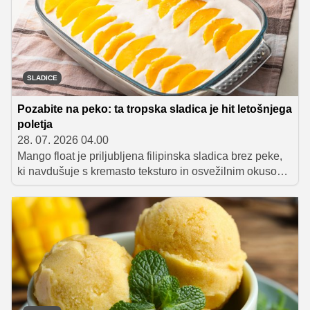
SLADICE
Pozabite na peko: ta tropska sladica je hit letošnjega
poletja
28. 07. 2026 04.00
Mango float je priljubljena filipinska sladica brez peke,
ki navdušuje s kremasto teksturo in osvežilnim okusom
zrelega manga. Priprava je izjemno preprosta, saj zanjo
potrebujemo le štiri sestavine: mango, graham krekerje,
kondenzirano mleko in smetano za stepanje. Po nekaj
urah hlajenja se plasti povežejo v sočno sladico, ki je
kot nalašč za vroče poletne dni.