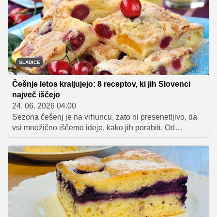
SLADICE
Češnje letos kraljujejo: 8 receptov, ki jih Slovenci
največ iščejo
24. 06. 2026 04.00
Sezona češenj je na vrhuncu, zato ni presenetljivo, da
vsi množično iščemo ideje, kako jih porabiti. Od
domačega štrudlja in sočnega peciva do marmelade,
kompota in hitre sladice v kozarcu – zbrali smo osem
receptov, ki letos navdušujejo ljubitelje tega
priljubljenega poletnega sadeža.