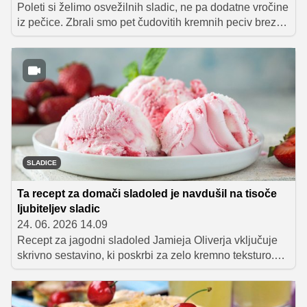
Poleti si želimo osvežilnih sladic, ne pa dodatne vročine
iz pečice. Zbrali smo pet čudovitih kremnih peciv brez
peke, ki navdušujejo z enostavno pripravo, bogatim
okusom in privlačnim videzom. Enostavno jih pripravimo
v večjem pekaču, dobro ohladimo in na koncu samo še
narežemo na kose in postrežemo.
SLADICE
Ta recept za domači sladoled je navdušil na tisoče
ljubiteljev sladic
24. 06. 2026 14.09
Recept za jagodni sladoled Jamieja Oliverja vključuje
skrivno sestavino, ki poskrbi za zelo kremno teksturo.
Razveseljiv podatek pa je tudi ta, da za pripravo
sladoleda ne potrebujemo aparata.