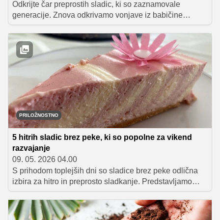
Odkrijte čar preprostih sladic, ki so zaznamovale
generacije. Znova odkrivamo vonjave iz babičine
kuhinje, kjer so kraljevale preproste sestavine, kot so
skuta, moka, jajca in domača marmelada. Pripravite
sladico, ob kateri se bodo vsi počutili kot doma.
PRILOŽNOSTNO
5 hitrih sladic brez peke, ki so popolne za vikend
razvajanje
09. 05. 2026 04.00
S prihodom toplejših dni so sladice brez peke odlična
izbira za hitro in preprosto sladkanje. Predstavljamo
vam pet okusnih sezonskih sladic, ki navdušijo z
osvežilnimi okusi, privlačnim videzom in enostavno
pripravo, predvsem pa so popolne za piknike, vrtne