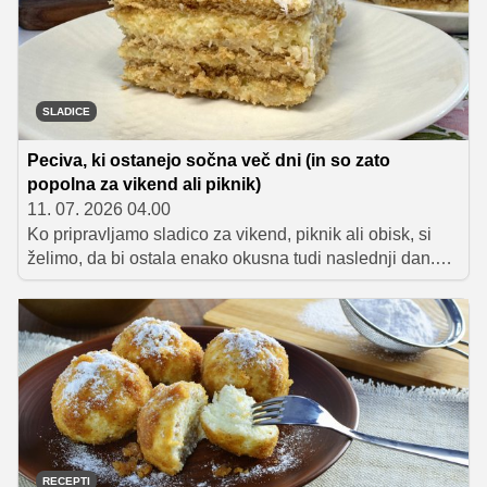
druženjih.
SLADICE
Peciva, ki ostanejo sočna več dni (in so zato
popolna za vikend ali piknik)
11. 07. 2026 04.00
Ko pripravljamo sladico za vikend, piknik ali obisk, si
želimo, da bi ostala enako okusna tudi naslednji dan.
Zbrali smo recepte za peciva, ki jih lahko brez skrbi
pripravite vnaprej in bodo navduševala več dni.
RECEPTI