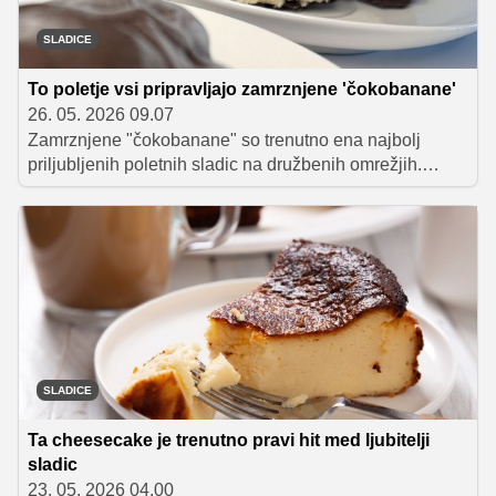
SLADICE
To poletje vsi pripravljajo zamrznjene 'čokobanane'
26. 05. 2026 09.07
Zamrznjene "čokobanane" so trenutno ena najbolj
priljubljenih poletnih sladic na družbenih omrežjih.
Osvežilen posladek brez peke navduši s kombinacijo
banan, grškega jogurta, medu in temne čokolade,
priprava pa je preprosta in ne vključuje prižiganja
pečice.
SLADICE
Ta cheesecake je trenutno pravi hit med ljubitelji
sladic
23. 05. 2026 04.00