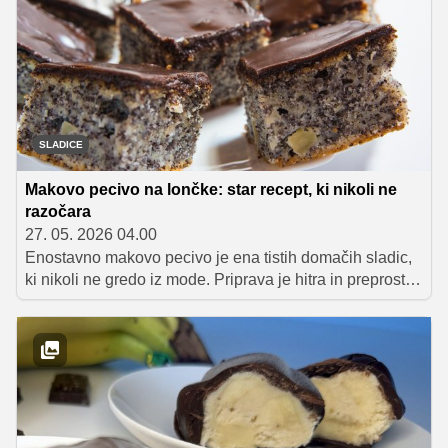
okus.
SLADICE
Makovo pecivo na lončke: star recept, ki nikoli ne
razočara
27. 05. 2026 04.00
Enostavno makovo pecivo je ena tistih domačih sladic,
ki nikoli ne gredo iz mode. Priprava je hitra in preprosta,
saj sestavine odmerimo kar z jogurtovim lončkom, maso
vlijemo v pekač in spečemo. Za piko na i pecivo
prelijemo še s čokoladno glazuro, ki poskrbi za bogat
domač okus.