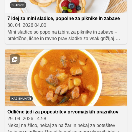
SLADICE
7 idej za mini sladice, popolne za piknike in zabave
30. 04. 2026 04.00
Mini sladice so popolna izbira za piknike in zabave –
praktične, lične in ravno prav sladke za vsak grižljaj.
Pripravili smo sedem idej, ki bodo navdušile goste in
popestrile vsako druženje.
KAJ SKUHATI
Odlične jedi za popestritev prvomajskih praznikov
29. 04. 2026 14.58
Nekaj na žlico, nekaj za na žar in nekaj za potešitev
želje po sladkem. Preletite naš seznam okusnih idej za