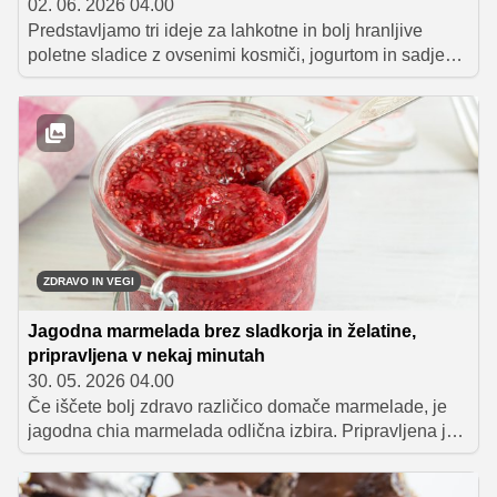
02. 06. 2026 04.00
Predstavljamo tri ideje za lahkotne in bolj hranljive
poletne sladice z ovsenimi kosmiči, jogurtom in sadjem,
ki jih lahko pripravite vnaprej ter jih do postrežbe hranite
v hladilniku ali zamrzovalniku. Poleg odličnega okusa
navdušijo tudi s preprosto pripravo in meal prep
praktičnostjo.
ZDRAVO IN VEGI
Jagodna marmelada brez sladkorja in želatine,
pripravljena v nekaj minutah
30. 05. 2026 04.00
Če iščete bolj zdravo različico domače marmelade, je
jagodna chia marmelada odlična izbira. Pripravljena je
hitro, brez želatine in brez dodanega belega sladkorja,
kljub temu pa ima prijetno gosto strukturo in poln sadni