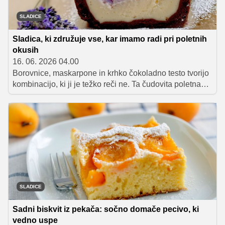
SLADICE
Sladica, ki združuje vse, kar imamo radi pri poletnih
okusih
16. 06. 2026 04.00
Borovnice, maskarpone in krhko čokoladno testo tvorijo
kombinacijo, ki ji je težko reči ne. Ta čudovita poletna
sladica navduši z nežno kremo, sočnimi borovnicami in
hrustljavo čokoladno osnovo, prepričala pa bo tako
ljubitelje tradicije kot tiste, ki iščejo vrhunske
slaščičarske okuse.
SLADICE
Sadni biskvit iz pekača: sočno domače pecivo, ki
vedno uspe