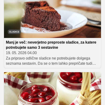
SLADICE
Manj je več: neverjetno preproste sladice, za katere
potrebujete samo 3 sestavine
19. 05. 2026 04.00
Za pripravo odlične sladice ne potrebujete dolgega
seznama sestavin. Da se o tem lahko prepričate tudi
sami, vam predstavljamo pet preprostih receptov, za
katere zadostujejo le tri sestavine – rezultat pa je
presenetljivo okusen.