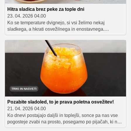
Hitra sladica brez peke za tople dni
23. 04. 2026 04.00
Ko se temperature dvignejo, si vsi želimo nekaj
sladkega, a hkrati osvežilnega in enostavnega.
Preprosta sladica v kozarcu je odlična izbira, saj ne
zahteva peke, priprava pa je hitra in preprosta. Idealna
je za piknike ali ko želite pripraviti nekaj lepega za goste
brez veliko truda.
TRIKI IN NASVETI
Pozabite sladoled, to je prava poletna osvežitev!
21. 04. 2026 04.00
Ko dnevi postajajo daljši in toplejši, sonce pa nas vse
pogosteje zvabi na prosto, posegamo po pijačah, ki nas
prijetno osvežijo. Ledeni čaj je v tem času skoraj