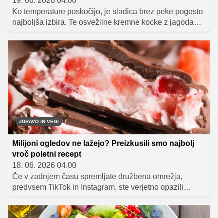
19. 06. 2026 04.00
Ko temperature poskočijo, je sladica brez peke pogosto
najboljša izbira. Te osvežilne kremne kocke z jagodami
navdušijo z nežno vanilijevo-kokosovo kremo, svežimi
jagodami in piškoti, namočenimi v limonado, priprava pa
je presenetljivo preprosta.
ZDRAVO IN VEGI
Milijoni ogledov ne lažejo? Preizkusili smo najbolj
vroč poletni recept
18. 06. 2026 04.00
Če v zadnjem času spremljate družbena omrežja,
predvsem TikTok in Instagram, ste verjetno opazili
recept, ki je dobesedno preplavil splet. Posnetki
priprave zamrznjenih jogurtovih grižljajev z jagodami in