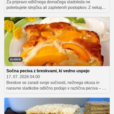
Za pripravo odličnega domačega sladoleda ne
potrebujete strojčka ali zapletenih postopkov. Z nekaj
osnovnimi sestavinami in grškim jogurtom lahko
pripravite izjemno kremasto poletno sladico, ki jo po
želji obogatite s sadnim pirejem ali koščki svežega
sadja.
SLADICE
Sočna peciva z breskvami, ki vedno uspejo
17. 07. 2026 04.00
Breskve se zaradi svoje sočnosti, nežnega okusa in
naravne sladkobe odlično podajo v različna peciva – od
preprostih jogurtovih kolačev do kremnih rezin in
priljubljenih sadnih pit. Predstavljamo vam najboljše
recepte za sladice z breskvami, ki vedno uspejo in bodo
navdušila tako ob skodelici kave kot tudi na poletnih