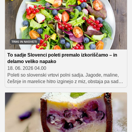
čokolado zbirajo milijone ogledov, uporabniki pa jih
opisujejo kot popolno poletno sladico in bolj zdravo
alternativo sladoledu.
TRIKI IN NASVETI
To sadje Slovenci poleti premalo izkoriščamo – in
delamo veliko napako
18. 06. 2026 04.00
Poleti so slovenski vrtovi polni sadja. Jagode, maline,
češnje in marelice hitro izginejo z miz, obstaja pa sadež,
ki ga številni še vedno podcenjujejo, čeprav raste skoraj
na vsakem drugem vrtu. Govorimo o ribezu.