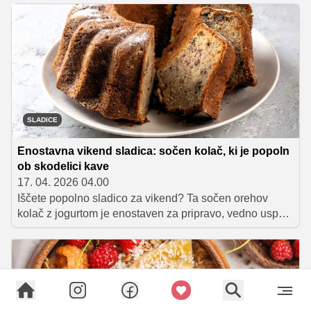
nepogrešljiv spremljevalec, saj je lahek, aromatičen in
prijetno hladen. A njegova vloga se ne konča le v
kozarcu.
SLADICE
Enostavna vikend sladica: sočen kolač, ki je popoln
ob skodelici kave
17. 04. 2026 04.00
Iščete popolno sladico za vikend? Ta sočen orehov
kolač z jogurtom je enostaven za pripravo, vedno uspe
in navduši s svojo mehko teksturo ter bogatim okusom.
Pripravljen je hitro, iz sestavin, ki jih imamo skoraj
vedno doma, predvsem pa se odlično prileže s
skodelico kave.