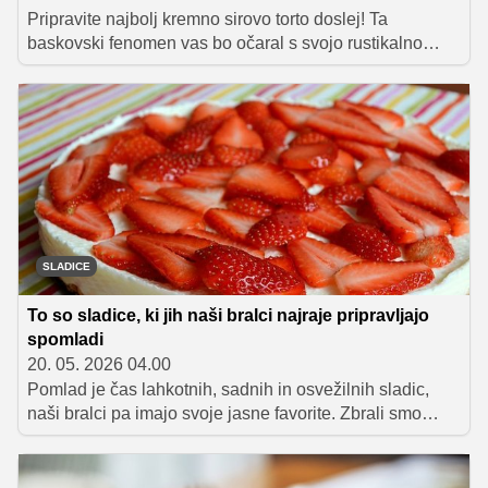
Pripravite najbolj kremno sirovo torto doslej! Ta
baskovski fenomen vas bo očaral s svojo rustikalno
podobo in nepozabnim bogatim okusom.
SLADICE
To so sladice, ki jih naši bralci najraje pripravljajo
spomladi
20. 05. 2026 04.00
Pomlad je čas lahkotnih, sadnih in osvežilnih sladic,
naši bralci pa imajo svoje jasne favorite. Zbrali smo
nekaj najbolj priljubljenih receptov, ki v teh dneh
navdušujejo z domačimi okusi, sezonskim sadjem in
preprosto pripravo.