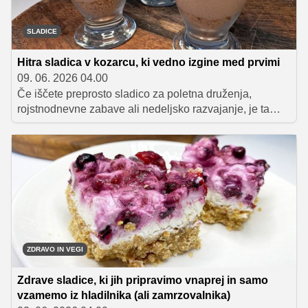
SLADICE
Hitra sladica v kozarcu, ki vedno izgine med prvimi
09. 06. 2026 04.00
Če iščete preprosto sladico za poletna druženja,
rojstnodnevne zabave ali nedeljsko razvajanje, je ta
čokoladni cheesecake v kozarcu odlična izbira. Priprava
je hitra in ne zahteva peke, tri okusne plasti pa poskrbijo
za popolno kombinacijo kremnosti, hrustljavosti in
bogatega čokoladnega okusa.
ZDRAVO IN VEGI
Zdrave sladice, ki jih pripravimo vnaprej in samo
vzamemo iz hladilnika (ali zamrzovalnika)