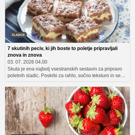
SLADICE
7 skutinih peciv, ki jih boste to poletje pripravljali
znova in znova
03. 07. 2026 04.00
Skuta je ena najbolj vsestranskih sestavin za pripravo
poletnih sladic. Poskrbi za rahlo, sočno teksturo in se
odlično ujame s sezonskim sadjem, kot so marelice,
breskve in jagodičevje. Zbrali smo sedem odličnih
receptov za skutina peciva, ki bodo navdušila tako ob
popoldanski kavi kot ob posebnih priložnostih.