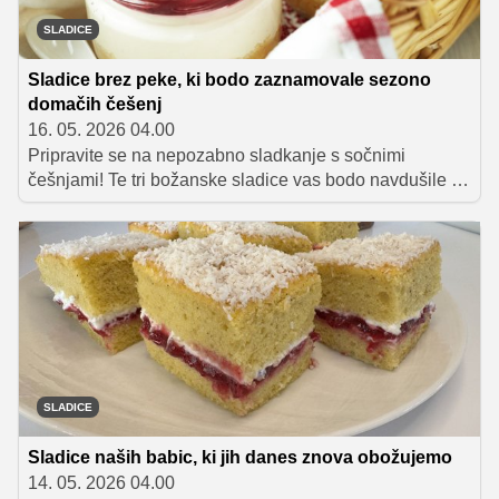
SLADICE
Sladice brez peke, ki bodo zaznamovale sezono
domačih češenj
16. 05. 2026 04.00
Pripravite se na nepozabno sladkanje s sočnimi
češnjami! Te tri božanske sladice vas bodo navdušile s
svojo kremnostjo in hitro pripravo. Popoln izbor za
sončne dni, ko si želite nekaj zares posebnega,
osvežilnega in kar se da slastnega.
SLADICE
Sladice naših babic, ki jih danes znova obožujemo
14. 05. 2026 04.00