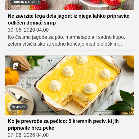
TRIKI IN NASVETI
Ne zavrzite tega dela jagod: iz njega lahko pripravite
odličen domač sirup
30. 06. 2026 04.00
Ko čistimo jagode za pito, marmelado ali sadno kupo,
zeleni vršički skoraj vedno končajo med biološkimi
odpadki. V zadnjih letih so se po družbenih omrežjih in
kulinaričnih portalih razširili recepti za domač sirup,
pripravljen prav iz jagodnih vršičkov oziroma pecljev.
SLADICE
Ko je prevroče za pečico: 5 kremnih peciv, ki jih
pripravite brez peke
27. 06. 2026 04.00