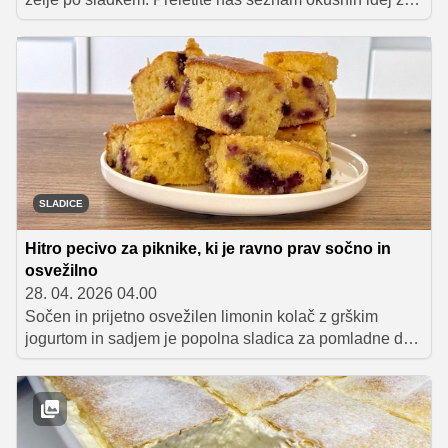
popestritev prvomajskih praznikov.
SLADICE
Hitro pecivo za piknike, ki je ravno prav sočno in
osvežilno
28. 04. 2026 04.00
Sočen in prijetno osvežilen limonin kolač z grškim
jogurtom in sadjem je popolna sladica za pomladne dni,
piknike ali trenutke, ko si zaželimo nekaj sladkega.
Recept zanj je pripravila Natalija Sebanc, ki smo jo
spoznali v šovu MasterChef Slovenija.