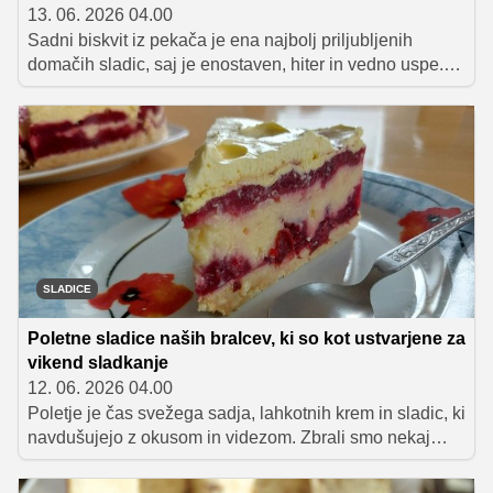
13. 06. 2026 04.00
Sadni biskvit iz pekača je ena najbolj priljubljenih
domačih sladic, saj je enostaven, hiter in vedno uspe.
Zbrali smo pet preverjenih različic z malinami, ribezom,
češnjami in marelicami, ki bodo popestrile vsako
poletno mizo.
SLADICE
Poletne sladice naših bralcev, ki so kot ustvarjene za
vikend sladkanje
12. 06. 2026 04.00
Poletje je čas svežega sadja, lahkotnih krem in sladic, ki
navdušujejo z okusom in videzom. Zbrali smo nekaj
odličnih receptov naših bralcev, med katerimi boste
našli vse od sadnih pit in rolad do osvežilnih sladic brez