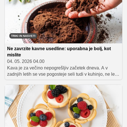
zabave ali sproščene vikende doma.
TRIKI IN NASVETI
Ne zavrzite kavne usedline: uporabna je bolj, kot
mislite
04. 05. 2026 04.00
Kava je za večino nepogrešljiv začetek dneva. A v
zadnjih letih se vse pogosteje seli tudi v kuhinjo, ne le v
obliki kapučina ali ledene kave, temveč kot sestavina
sladic, napitkov, toplih jedi in celo marinad.