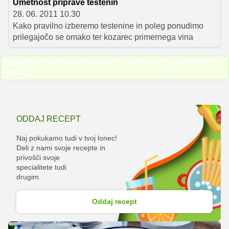
Umetnost priprave testenin
28. 06. 2011 10.30
Kako pravilno izberemo testenine in poleg ponudimo
prilegajočo se omako ter kozarec primernega vina
PRIKAZAN JE SEZNAM ZADNJIH 4 ČLANKOV S KLJUČNO BESEDO
RAGUJI
.
ODDAJ RECEPT
Naj pokukamo tudi v tvoj lonec!
Deli z nami svoje recepte in
privošči svoje
specialitete tudi
drugim.
Oddaj recept