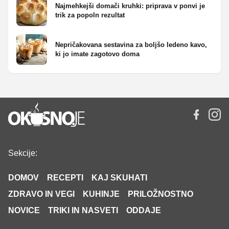
Najmehkejši domači kruhki: priprava v ponvi je
trik za popoln rezultat
Nepričakovana sestavina za boljšo ledeno kavo,
ki jo imate zagotovo doma
Sekcije:
DOMOV
RECEPTI
KAJ SKUHATI
ZDRAVO IN VEGI
KUHINJE
PRILOŽNOSTNO
NOVICE
TRIKI IN NASVETI
ODDAJE