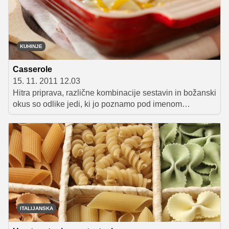
različnih zgodb. A ne glede na to, katera je prava,
dejstvo je, da se je segedin skozi stoletja zapisal med
legende in velja za zelo praktično jed, saj ga lahko
skuhamo v velikih količinah in ga večkrat pogrevamo.
KUHINJE
Casserole
15. 11. 2011 12.03
Hitra priprava, različne kombinacije sestavin in božanski
okus so odlike jedi, ki jo poznamo pod imenom
casserole.
ITALIJANSKA