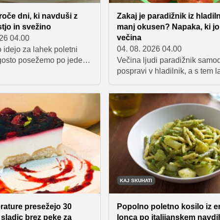
roče dni, ki navduši z
Zakaj je paradižnik iz hladil
tjo in svežino
manj okusen? Napaka, ki jo
večina
026 04.00
04. 08. 2026 04.00
idejo za lahek poletni
gosto posežemo po jedeh,
Večina ljudi paradižnik samo
, barvite in hitro
pospravi v hladilnik, a s tem 
ne. Med njimi so tudi sveži
naredi več škode kot koristi. 
riževega papirja, ki
temperature namreč vplivajo 
jo s kombinacijo
aromo, okus in teksturo plodo
 zelenjave, kozic in
Preverite, kdaj je hladilnik ve
rezancev. Priljubljena jed
dobra izbira in kako paradižn
ske kuhinje je odlična
shranjevati, da bo ostal čim bo
piknike, kosila na prostem
sočen in okusen.
vežilna večerja v vročih
KAJ SKUHATI
rature presežejo 30
Popolno poletno kosilo iz 
7 sladic brez peke za
lonca po italijanskem navd