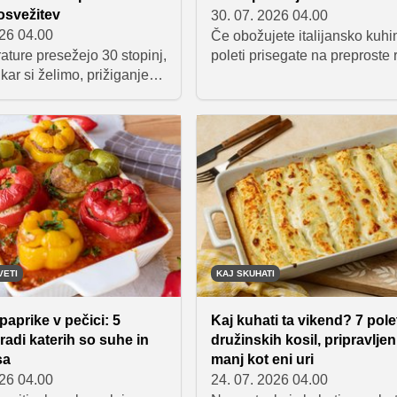
osvežitev
30. 07. 2026 04.00
026 04.00
Če obožujete italijansko kuhin
ture presežejo 30 stopinj,
poleti prisegate na preproste
 kar si želimo, prižiganje
iz sezonskih sestavin, je ta je
 srečo obstaja veliko
nalašč za vas. Testenine po
 sladic brez peke, ki
ligurijsko združujejo pesto, kr
s kremasto teksturo in
stročji fižol in testenine v oku
kusi. Zbrali smo sedem
hranljivo in presenetljivo pre
ki bodo poskrbeli za
kosilo, ki ga pripravimo v en
in osvežitev tudi v najhujši
loncu.
čini.
VETI
KAJ SKUHATI
paprike v pečici: 5
Kaj kuhati ta vikend? 7 pole
radi katerih so suhe in
družinskih kosil, pripravljen
sa
manj kot eni uri
026 04.00
24. 07. 2026 04.00