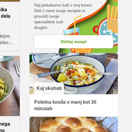
Naj pokukamo tudi v tvoj lonec!
nika
Deli z nami svoje recepte in
 dela
privošči svoje
specialitete tudi
drugim.
dejno
Oddaj recept
lahko
Nizke
na
v.
ndarle
ik
lj
Kaj skuhati
Poletna kosila v manj kot 30
minutah
enega
ihu