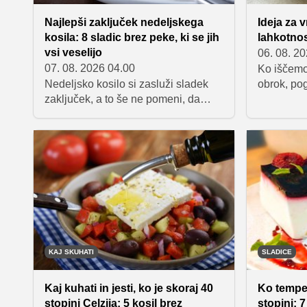
Najlepši zaključek nedeljskega
Ideja za v
kosila: 8 sladic brez peke, ki se jih
lahkotnos
vsi veselijo
06. 08. 2
07. 08. 2026 04.00
Ko iščemo 
Nedeljsko kosilo si zasluži sladek
obrok, po
zaključek, a to še ne pomeni, da
ki so sveže
moramo za njegovo pripravo prižgati
pripravlje
pečico. Sladice brez peke so hitro
zavitki iz 
pripravljene in še zlasti primerne za
navdušuje
vroče poletje, ko se nam bolj
hrustljave
priležejo hladni in osvežilni
lahkotnih 
posladki. Če iščete idejo za poletno
iz vietnam
sladico, ki bo po družinskem kosilu
izbira za 
izginila med prvimi, ste na pravem
ali kot os
mestu.
dneh.
KAJ SKUHATI
SLADICE
Kaj kuhati in jesti, ko je skoraj 40
Ko tempe
stopinj Celzija: 5 kosil brez
stopinj: 