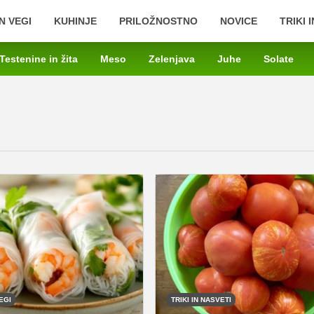
N VEGI
KUHINJE
PRILOŽNOSTNO
NOVICE
TRIKI 
Testenine in žita
Meso
Zelenjava
Juhe
Solate
EGI
TRIKI IN NASVETI