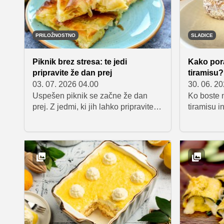
gostom na vrtni zabavi.
pomazali d
PRILOŽNOSTNO
SLADICE
Piknik brez stresa: te jedi
Kako pora
pripravite že dan prej
tiramisu?
03. 07. 2026 04.00
30. 06. 2
Uspešen piknik se začne že dan
Ko boste n
prej. Z jedmi, ki jih lahko pripravite
tiramisu i
vnaprej, boste na dan druženja
še nekaj 
prihranili čas, hkrati pa poskrbeli za
zagotovo p
pestro in okusno obloženo mizo.
Predstavlj
Zbrali smo devet receptov, ki so
sladice br
odlični tudi hladni in jih bodo gostje
piškotov 
z veseljem poskusili.
okusne sla
navdušijo