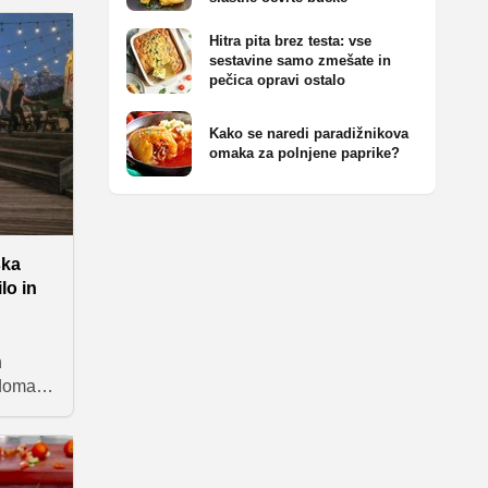
silo, ob
mazali
Hitra pita brez testa: vse
!
sestavine samo zmešate in
pečica opravi ostalo
Kako se naredi paradižnikova
omaka za polnjene paprike?
ska
lo in
n
 domače
pah