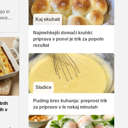
jo in
 recepte
Kaj skuhati
d kot
Najmehkejši domači kruhki:
ompir,
priprava v ponvi je trik za popoln
sno,
rezultat
prosto
em
Sladice
Puding brez kuhanja: preprost trik
tnih
za pripravo v le nekaj minutah
ih v