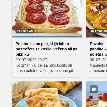
KAJ SKUHATI
KAJ SKUHATI
Poletne slane pite, ki jih lahko
Pozabite 
postrežete za kosilo, večerjo ali na
paprike – 
pikniku
poletna 
09. 07. 2026 09.27
08. 07. 2
Ko zmanjka idej za hitro kosilo ali
Namesto k
lahko poletno večerjo, so slane pite
z mesom i
odlična izbira. S kupljenim listnatim
paradižnik
testom so pripravljene v rekordnem
kosilo pri
času, okusne pa so tako sveže
krompirjem
pečene kot tudi hladne. Zbrali smo
okusno, p
pet preprostih receptov, ki jih lahko
brezmesno 
pripravite tudi za piknik ali ponudite
kruh, s ka