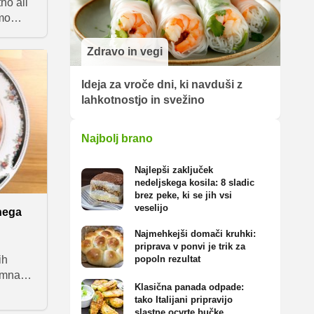
no ali
smo
 jedi,
,
Zdravo in vegi
ni uri.
Ideja za vroče dni, ki navduši z
ih in
lahkotnostjo in svežino
Najbolj brano
Najlepši zaključek
nedeljskega kosila: 8 sladic
brez peke, ki se jih vsi
veselijo
tnega
Najmehkejši domači kruhki:
priprava v ponvi je trik za
ih
popoln rezultat
remna
Klasična panada odpade:
ne
tako Italijani pripravijo
monijo
slastne ocvrte bučke