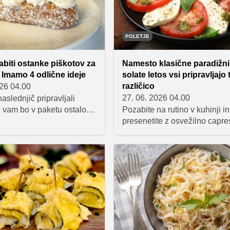
o zadnje kapljice!
POLETJE
biti ostanke piškotov za
Namesto klasične paradižn
 Imamo 4 odlične ideje
solate letos vsi pripravljajo 
različico
026 04.00
27. 06. 2026 04.00
aslednjič pripravljali
n vam bo v paketu ostalo
Pozabite na rutino v kuhinji in
piškotov, vam bodo
presenetite z osvežilno capre
rav prišli naši predlogi.
solato, ki ne pozna meja. Spo
amo vam štiri preproste
trike, kako z menjavo sira, d
ez peke, ki ostanke
sadja ali pesta ustvariti nep
spremenijo v nove in
poletno jed, ki bo hit vašega
dice, ki preprosto
naslednjega piknika.
.