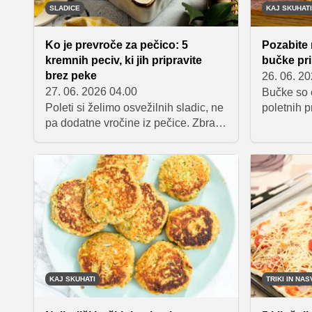
SLADICE
KAJ SKUHATI
Ko je prevroče za pečico: 5
Pozabite 
kremnih peciv, ki jih pripravite
bučke prip
brez peke
26. 06. 2
27. 06. 2026 04.00
Bučke so e
Poleti si želimo osvežilnih sladic, ne
poletnih p
pa dodatne vročine iz pečice. Zbrali
pripravlj
smo pet čudovitih kremnih peciv
Sanja Sir
brez peke, ki navdušujejo z
alternativ
enostavno pripravo, bogatim
sirom in p
okusom in privlačnim videzom.
pripravlje
Enostavno jih pripravimo v večjem
polnega o
pekaču, dobro ohladimo in na koncu
samo še narežemo na kose in
postrežemo.
KAJ SKUHATI
TRIKI IN NAS