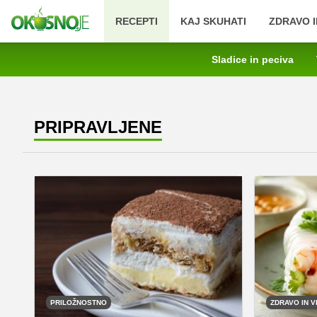
RECEPTI
KAJ SKUHATI
ZDRAVO I
Sladice in peciva
PRIPRAVLJENE
PRILOŽNOSTNO
ZDRAVO IN V