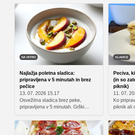
temperature vztrajajo visoko, so v
piščancem
ospredju predvsem osvežilne
prelivom j
sladice, ki ne zahtevajo veliko
poletno ve
priprave in poskrbijo za prijetno
kakovostn
poletno razvajanje.
prav oglji
je v manj 
lahko pri
NA HITRO
SLADICE
Najlažja poletna sladica:
Peciva, k
pripravljena v 5 minutah in brez
(in so za
pečice
piknik)
13. 07. 2026 15.17
11. 07. 2
Osvežilna sladica brez peke,
Ko priprav
pripravljena v 5 minutah. Grški
piknik ali 
jogurt, med, breskve in pistacije –
ostala en
popolna kombinacija za vroče
dan. Zbral
poletne dni.
jih lahko 
in bodo n