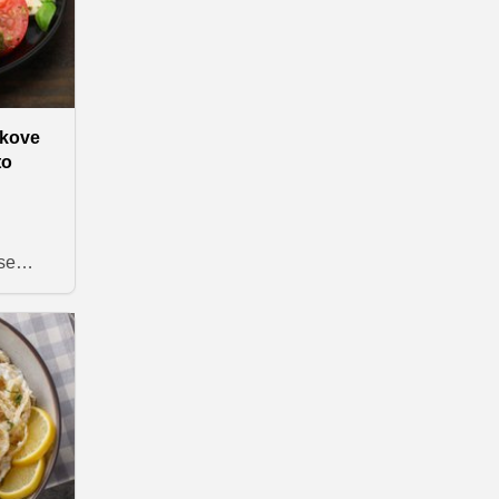
ikove
to
se
znajte
odatkom
ozabno