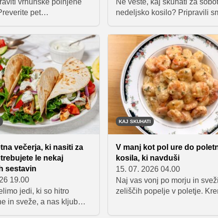
praviti vrhunske polnjene
Ne veste, kaj skuhati za sobot
reverite pet
nedeljsko kosilo? Pripravili 
jših napak, zaradi katerih
izbor sedmih okusnih poletnih
ane suh ali trd, in odkrijte
ki so primerne za vso družino
nasvete, s katerimi bodo
pripravljene pa so v manj kot e
ke iz pečice vsakič
Med njimi boste našli vse od
spele.
testenin in rižote do zelenjavn
ribjih jedi ter priljubljenega
piščančjega gyrosa.
KAJ SKUHATI
tna večerja, ki nasiti za
V manj kot pol ure do pole
trebujete le nekaj
kosila, ki navduši
h sestavin
15. 07. 2026 04.00
026 19.00
Naj vas vonj po morju in svež
elimo jedi, ki so hitro
zeliščih popelje v poletje. K
ne in sveže, a nas kljub
omaka z belim vinom in slast
jo za več ur. Ta tortilja s
kozice ustvarijo popolno har