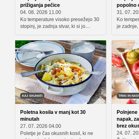
prižiganja pečice
popolno 
04. 08. 2026 11.00
31. 07. 2
Ko temperature visoko presežejo 30
Ko tempera
stopinj, je zadnja stvar, ki si jo
je zadnje,
želimo, vroča kuhinja in dolgotrajno
pečice. Na
kuhanje. Pečica ostane ugasnjena,
osvežilnih
težke jedi pa zamenjajo sveže, hitro
navdušijo 
pripravljene kombinacije, ki nas
sadnimi o
nasitijo, a ne obremenijo.
receptov, 
ohladitev 
poletni vro
KAJ SKUHATI
TRIKI IN NAS
Poletna kosila v manj kot 30
Polnjene 
minutah
napak, za
brez oku
27. 07. 2026 04.00
24. 07. 2
Poletje je čas okusnih kosil, ki ne