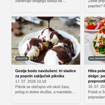
zahtevajo dolgega stanja ob
Želite pri
štedilniku. Zbrali smo pet preprostih
paprike? P
receptov, ki so pripravljeni v največ
najpogoste
pol ure, a so kljub hitri pripravi polni
nadev post
okusa. Od kremastih njokov do
praktične 
lahkih sezonskih jedi – to so ideje za
vaše papri
dni, ko želimo dobro jesti brez
popolno u
kompliciranja.
POLETJE
KAJ SKUHATI
Gostje bodo navdušeni: tri sladice
Hitra pole
za popoln zaključek piknika
dolgo: po
preprosti
17. 07. 2026 10.18
16. 07. 2
Piknik se običajno vrti okoli žara,
prilog in dobre družbe, a marsikdo
Poleti si ž
bo priznal, da se najbolj veseli prav
pripravlje
sladkega zaključka. Ko poletne
temu nasiti