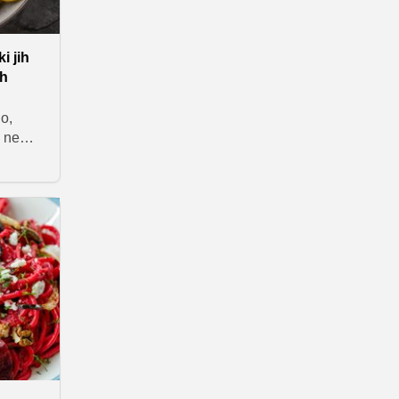
i jih
ah
o,
e ne