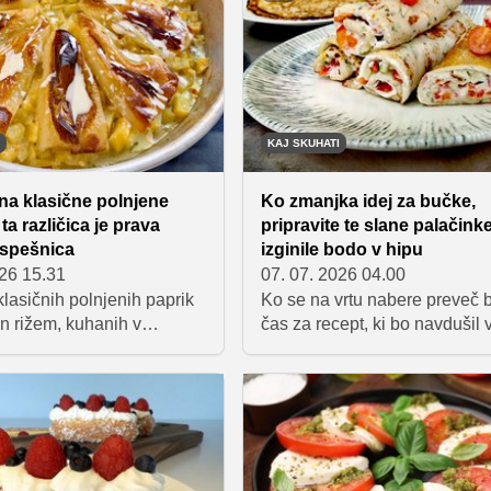
KAJ SKUHATI
na klasične polnjene
Ko zmanjka idej za bučke,
ta različica je prava
pripravite te slane palačink
uspešnica
izginile bodo v hipu
026 15.31
07. 07. 2026 04.00
lasičnih polnjenih paprik
Ko se na vrtu nabere preveč b
n rižem, kuhanih v
čas za recept, ki bo navdušil 
ovi omaki, si za poletno
družino. Mehke bučkine palač
pravite slastne paprike s
kremnim nadevom so odlična 
 iz pečice. Gre za zelo
za kosilo, večerjo, malico ali p
oceni in nasitno
po njih pa bodo z veseljem p
jed, h kateri se prileže
tudi tisti, ki sicer niso največji
terim boste pekač
ljubitelji zelenjave.