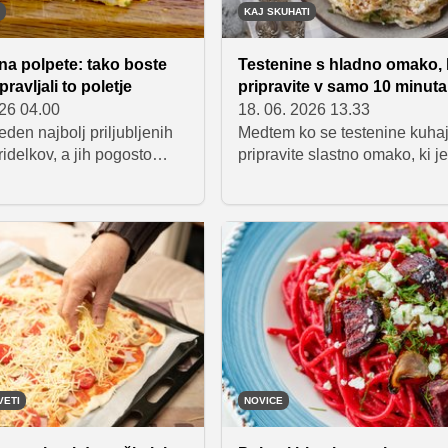
KAJ SKUHATI
na polpete: tako boste
Testenine s hladno omako, k
ravljali to poletje
pripravite v samo 10 minut
026 04.00
18. 06. 2026 13.33
den najbolj priljubljenih
Medtem ko se testenine kuhaj
ridelkov, a jih pogosto
pripravite slastno omako, ki j
amo vedno na enak način.
rabite kuhati. Hitro, brez
k predlaga okusno
kompliciranja in popolno za
o: pečene bučkine rolice s
enostavne poletne obroke.
ršutom, ki so hitro
ne, privlačnega videza in
kusa.
VETI
NOVICE