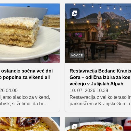
, zelenjavo in jogurtovim
okusov. To je tisto popolno ko
e odlična izbira za lahko
katerem boste z veseljem po
čerjo, saj združuje
celo ponev do zadnje kapljice
e beljakovine in ravno
kovih hidratov. Pripravljena
kot pol ure, sestavine pa
lagodite svojemu okusu.
NOVICE
i ostanejo sočna več dni
Restavracija Bedanc Kranj
to popolna za vikend ali
Gora – odlična izbira za kosi
večerjo v Julijskih Alpah
026 04.00
10. 07. 2026 10.39
ljamo sladico za vikend,
Restavracija z veliko teraso i
obisk, si želimo, da bi
parkiriščem v Kranjski Gori -
ako okusna tudi naslednji
specialitete, vrhunske pice in
i smo recepte za peciva, ki
najlepša terasa v Julijskih Al
brez skrbi pripravite vnaprej
avduševala več dni.