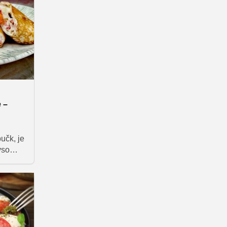
e –
učk, je
vso
inke s
izbira
iknik,
osegli