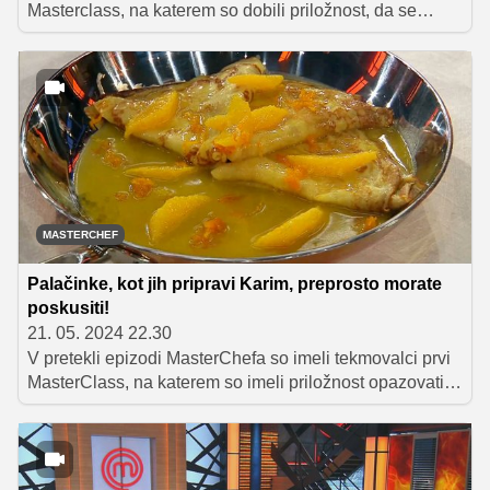
Masterclass, na katerem so dobili priložnost, da se
udobno namestijo in podrobno spremljajo pripravo petih
jedi, ki so jih zanje skrbno prezentirali sodniki.
MASTERCHEF
Palačinke, kot jih pripravi Karim, preprosto morate
poskusiti!
21. 05. 2024 22.30
V pretekli epizodi MasterChefa so imeli tekmovalci prvi
MasterClass, na katerem so imeli priložnost opazovati
sodnike med pripravo petih jedi. Karim Merdjadi se je
najprej spopadel z mystery boxom iz predhodnega
izločitvenega izziva, iz katerega je ustvaril božansko
polento, v drugem delu pa je pripravil klasično francosko