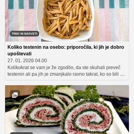
TRIKI IN NASVETI
Koliko testenin na osebo: priporočila, ki jih je dobro
upoštevati
27. 01. 2026 04.00
Kolikokrat se vam je že zgodilo, da ste skuhali preveč
testenin ali pa jih je zmanjkalo ravno takrat, ko so bili vsi
lačni? Odgovor na vprašanje, koliko testenin na osebo
je odvisen od več dejavnikov: ali so testenine glavna
jed, predjed, priloga ali del juhe, pa tudi od vrste
testenin. Spodaj najdete jasen in praktičen vodič, s
katerim boste vedno zadeli pravo količino.