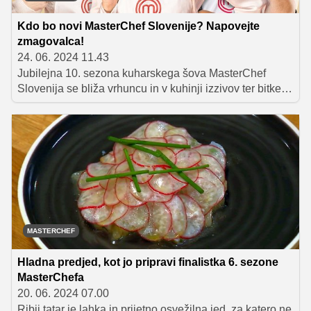
Kdo bo novi MasterChef Slovenije? Napovejte
zmagovalca!
24. 06. 2024 11.43
Jubilejna 10. sezona kuharskega šova MasterChef
Slovenija se bliža vrhuncu in v kuhinji izzivov ter bitke s
časom so ostali le še trije finalisti: Klara Šmigoc, Luka
Pangos in Jure Pavlič. Vsi trije so iz oddaje v oddajo
navduševali s svojimi kreacijami in poznavanjem
kuharskih tehnik, a na kuharskem prestolu je prostor le
za najboljšega med njimi. Kdo bo to? Glasujte in si
priborite izjemne nagrade!
MASTERCHEF
Hladna predjed, kot jo pripravi finalistka 6. sezone
MasterChefa
20. 06. 2024 07.00
Ribji tatar je lahka in prijetno osvežilna jed, za katero ne