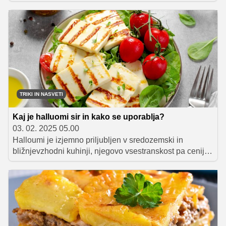
zapustiti tekmovanje. S svojim štirihodnim menijem je
Natalija navdušila sodnike in si prislužila mesto med
deseterico najboljših. Spoznajte njen meni, ki ga lahko
pripravite tudi doma – od namaza iz dimljene postrvi do
monoporcijske tortice z jabolki.
TRIKI IN NASVETI
Kaj je halluomi sir in kako se uporablja?
03. 02. 2025 05.00
Halloumi je izjemno priljubljen v sredozemski in
bližnjevzhodni kuhinji, njegovo vsestranskost pa cenijo
ljubitelji sira po vsem svetu. Lahko ga pečemo na žaru
ali v ponvi, ga dodamo v sendviče, burgerje in solate ter
uporabimo za popestritev številnih jedi. Ne glede na
način priprave vedno poskrbi za bogato in okusno
doživetje!