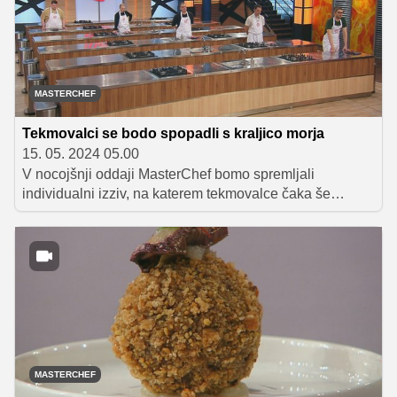
jed, crepes Suzette.
MASTERCHEF
Tekmovalci se bodo spopadli s kraljico morja
15. 05. 2024 05.00
V nocojšnji oddaji MasterChef bomo spremljali
individualni izziv, na katerem tekmovalce čaka še
posebej zahtevna naloga, saj se bodo morali spopasti s
45-kilogramsko tuno.
MASTERCHEF