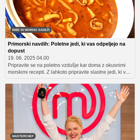
poiščite kar pri finalistkah letošnjega MasterChefa.
RIBE IN MORSKI SADEŽI
Primorski navdih: Poletne jedi, ki vas odpeljejo na
dopust
19. 06. 2025 04.00
Pripravite se na poletno vzdušje kar doma z okusnimi
morskimi recepti. Z lahkoto pripravite slastne jedi, ki vas
bodo popeljale v osrčje Sredozemlja. Privoščite si
slastno rižoto, okusne lignje v omaki ali pa sardele na
šavor. Odkrijte skrivnosti priprave, s katerimi boste vsak
grižljaj spremenili v pravo morsko avanturo!
MASTERCHEF