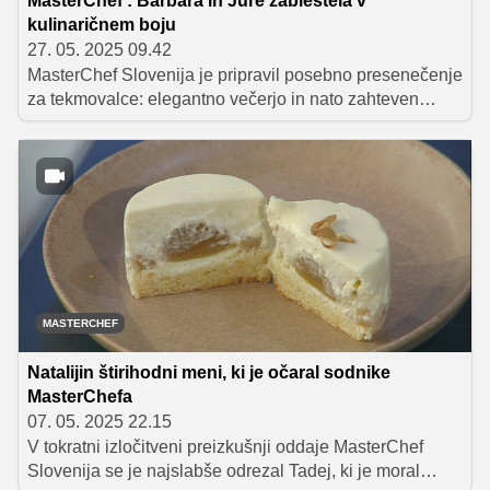
MasterChef : Barbara in Jure zablestela v
kulinaričnem boju
27. 05. 2025 09.42
MasterChef Slovenija je pripravil posebno presenečenje
za tekmovalce: elegantno večerjo in nato zahteven
kulinarični izziv. Ključ do uspeha sta bila tehnična
dovršenost in sposobnost sodelovanja. Barbara
Poljanec in Jure sta pokazala odlično sodelovanje in s
tem navdušila sodnike, medtem ko so se drugi
tekmovalci spopadali s številnimi izzivi.
MASTERCHEF
Natalijin štirihodni meni, ki je očaral sodnike
MasterChefa
07. 05. 2025 22.15
V tokratni izločitveni preizkušnji oddaje MasterChef
Slovenija se je najslabše odrezal Tadej, ki je moral