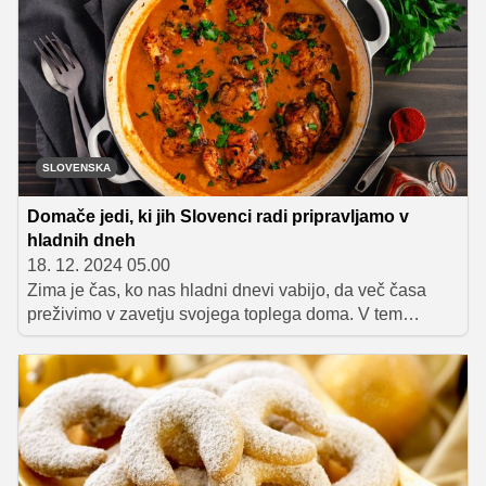
temu izognite z menijem, ki je preprost, a kljub temu
bogat in okusen. Tukaj je predlog za celoten obrok – od
predjedi do sladice – ki ga lahko pripravite brez stresa in
uživate v družinskem večeru.
SLOVENSKA
Domače jedi, ki jih Slovenci radi pripravljamo v
hladnih dneh
18. 12. 2024 05.00
Zima je čas, ko nas hladni dnevi vabijo, da več časa
preživimo v zavetju svojega toplega doma. V tem
hladnem obdobju nas tople zimske jedi pogrejejo in s
svojo nasitno sestavo napolnijo z energijo. Bogati okusi,
dišeče začimbe in večerje v družbi bližnjih ustvarjajo
občutek udobja, ki je značilen za praznične dni.