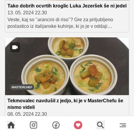
Tako dobrih ocvrtih kroglic Luka Jezeršek še ni jedel
13. 05. 2024 22.30
Veste, kaj so "arancini di riso"? Gre za priljubljeno
poslastico iz italijanske kuhinje, ki jo je v oddaji
MasterChef poustvaril Luka Pangos. Klasiko je sicer
obogatil s skrbno izbrano kombinacijo okusov, na
samem pokušanju pa je Luka Jezeršek njegov arancin
označil za najboljšega, ki ga je kadarkoli jedel.
MASTERCHEF
Tekmovalec navdušil z jedjo, ki je v MasterChefu še
nismo videli
08. 05. 2024 22.30
V oddaji MasterChef so se tekmovalci tokrat pomerili na
izjemno zahtevnem individualnem testu. Sodniki so jim