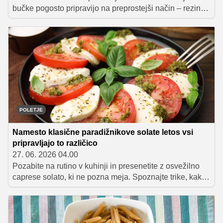
bučke pogosto pripravijo na preprostejši način – rezine
najprej pomokajo, nato jih pomočijo v aromatično jajčno
zmes s parmezanom in zlato ocvrejo v olju. Rezultat so
hrustljave bučke z nežno, kremasto sredico, ki so
odlične kot priloga, predjed ali samostojen poletni
prigrizek.
POLETJE
Namesto klasične paradižnikove solate letos vsi
pripravljajo to različico
27. 06. 2026 04.00
Pozabite na rutino v kuhinji in presenetite z osvežilno
caprese solato, ki ne pozna meja. Spoznajte trike, kako
z menjavo sira, dodatkom sadja ali pesta ustvariti
nepozabno poletno jed, ki bo hit vašega naslednjega
piknika.