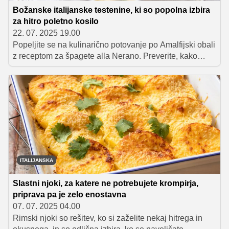
Božanske italijanske testenine, ki so popolna izbira
za hitro poletno kosilo
22. 07. 2025 19.00
Popeljite se na kulinarično potovanje po Amalfijski obali
z receptom za špagete alla Nerano. Preverite, kako
lahko doma pripravite to slastno testeninsko jed z
bučkami, sirom in svežo baziliko. Preprosta priprava, a
nepozaben okus, ki vas bo z vsakim grižljajem popeljal
v sončno Italijo!
ITALIJANSKA
Slastni njoki, za katere ne potrebujete krompirja,
priprava pa je zelo enostavna
07. 07. 2025 04.00
Rimski njoki so rešitev, ko si zaželite nekaj hitrega in