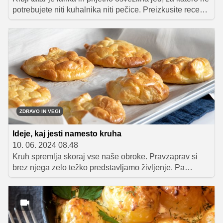
potrebujete niti kuhalnika niti pečice. Preizkusite recept
Kaje Balentič, finalistke 6. sezone MasterChefa, in z
okusno hladno predjedjo presenetite obiske.
ZDRAVO IN VEGI
Ideje, kaj jesti namesto kruha
10. 06. 2024 08.48
Kruh spremlja skoraj vse naše obroke. Pravzaprav si
brez njega zelo težko predstavljamo življenje. Pa
vendar je dobro, da se izogibamo njegovemu
pretiranemu uživanju, še zlasti, če pojemo veliko belega
kruha. Zdrava prehrana pomeni raznolikost, zato
preverite nekaj odličnih idej, s katerimi boste zjutraj,
opoldne ali pa zvečer pojedli manj kruha.