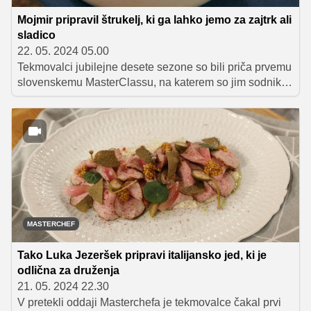
Mojmir pripravil štrukelj, ki ga lahko jemo za zajtrk ali
sladico
22. 05. 2024 05.00
Tekmovalci jubilejne desete sezone so bili priča prvemu
slovenskemu MasterClassu, na katerem so jim sodniki
prezentirali pripravo petih jedi. Poleg nebeške polente,
vitella tonnata, crepes Suzette in odlične solate s
piščancem, so se s pomočjo Mojmirja Šiftarja naučili
pripraviti odlične sladke štruklje.
MASTERCHEF
Tako Luka Jezeršek pripravi italijansko jed, ki je
odlična za druženja
21. 05. 2024 22.30
V pretekli oddaji Masterchefa je tekmovalce čakal prvi