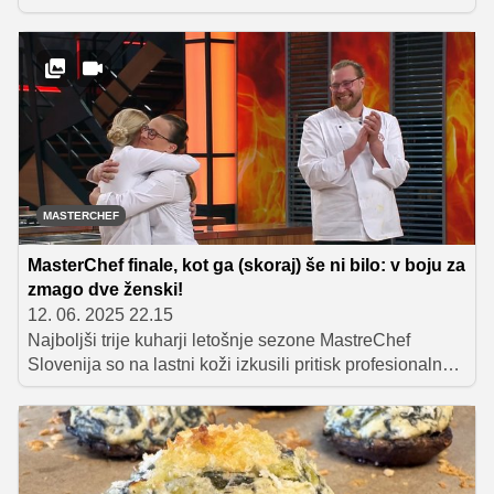
Obe sta pripravili številne vrhunske jedi, ki so pokazale
njuno izjemno kreativnost. V finalu se bosta spopadli z
zahtevnim 10-hodnim menijem, polnim slovenskih
okusov, kjer je potrebna popolna natančnost. Oglejte si,
kako sta se lotili te nepozabne kulinarične preizkušnje!
MASTERCHEF
MasterChef finale, kot ga (skoraj) še ni bilo: v boju za
zmago dve ženski!
12. 06. 2025 22.15
Najboljši trije kuharji letošnje sezone MastreChef
Slovenija so na lastni koži izkusili pritisk profesionalne
kuhinje. V zahtevnem izzivu so morali pripraviti kar 36
krožnikov, pri čemer so imeli za kuhanje trihodnega
menija na voljo samo dve uri. Ponesrečena glavna jed
je Jureta stala velikega finala, v katerem se bosta
pomerili Miša in Barbara Potočnik, ki bosta prvič v