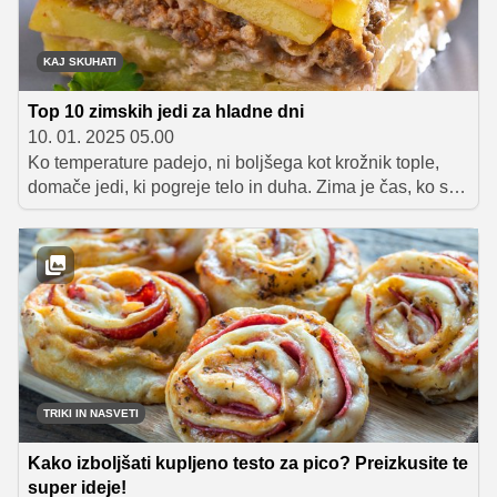
KAJ SKUHATI
Top 10 zimskih jedi za hladne dni
10. 01. 2025 05.00
Ko temperature padejo, ni boljšega kot krožnik tople,
domače jedi, ki pogreje telo in duha. Zima je čas, ko se
na naših mizah znajdejo bogate enolončnice, sočne
pečenke in jedi iz kislega zelja, ki združujejo toplino in
okusnost. Tukaj je seznam desetih zimskih jedi, ki bodo
ogrele še tako hladen dan.
TRIKI IN NASVETI
Kako izboljšati kupljeno testo za pico? Preizkusite te
super ideje!