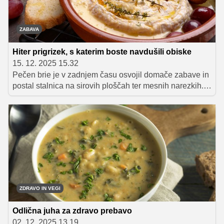
ZABAVA
Hiter prigrizek, s katerim boste navdušili obiske
15. 12. 2025 15.32
Pečen brie je v zadnjem času osvojil domače zabave in
postal stalnica na sirovih ploščah ter mesnih narezkih.
Njegova priljubljenost ne temelji le na bogatem okusu,
temveč tudi na izjemno preprosti pripravi. V nekaj
minutah dobimo toplo, razkošno predjed, ki jo lahko po
želji nadgradimo z medom, suhim sadjem, oreščki ali
izbranimi začimbami, za še bolj praznično različico pa
brie brez težav zavijemo v listnato testo in spečemo do
zlato rjave popolnosti.
ZDRAVO IN VEGI
Odlična juha za zdravo prebavo
02. 12. 2025 13.19