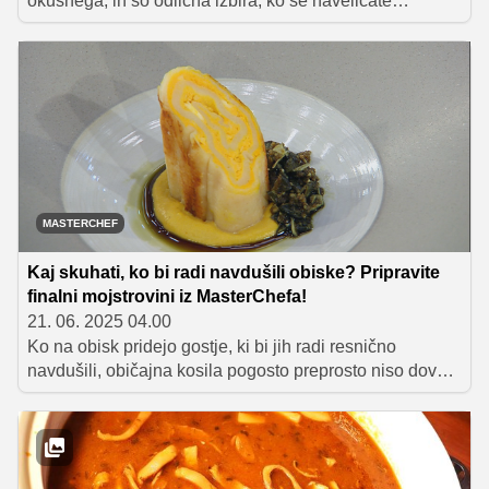
okusnega, in so odlična izbira, ko se naveličate
"običajnih" krompirjevih njokov. Za njihovo pripravo ne
potrebujete krompirja, temveč pšenični zdrob,
parmezan, jajca in maslo.
MASTERCHEF
Kaj skuhati, ko bi radi navdušili obiske? Pripravite
finalni mojstrovini iz MasterChefa!
21. 06. 2025 04.00
Ko na obisk pridejo gostje, ki bi jih radi resnično
navdušili, običajna kosila pogosto preprosto niso dovolj.
Včasih želimo postreči nekaj posebnega, nekaj, kar bo
navdušilo tako z videzom kot okusom – in hkrati
povedalo, da smo v kuhinji dali od sebe najboljše. Če
ne veste, kje začeti, imamo pravi odgovor: inspiracijo