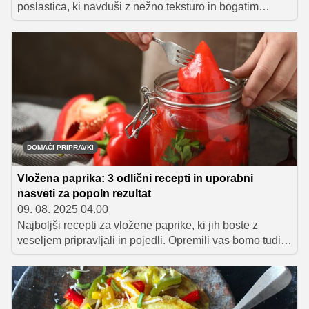
poslastica, ki navduši z nežno teksturo in bogatim
okusom. Lahko jih nadevate, obložite s sirom ali pa
spremenite v slastne zloženke. Na kup smo zbrali
različne ideje in recepte, s katerimi boste iz te
vsestranske zelenjave v pečici ustvarili okusne priloge
ali samostojne jedi.
DOMAČI PRIPRAVKI
Vložena paprika: 3 odlični recepti in uporabni
nasveti za popoln rezultat
09. 08. 2025 04.00
Najboljši recepti za vložene paprike, ki jih boste z
veseljem pripravljali in pojedli. Opremili vas bomo tudi z
nasveti za popolno hrustljavost in ohranjanje okusa.