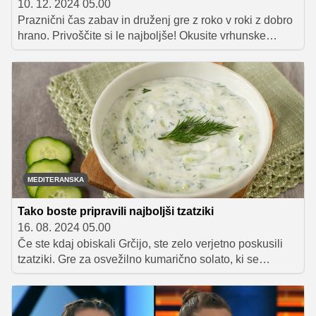
10. 12. 2024 05.00
Praznični čas zabav in druženj gre z roko v roki z dobro
hrano. Privoščite si le najboljše! Okusite vrhunske
specialitete Michelinovih chefov Gregorja Vračka, Uroša
Fakuča in Uroša Štefelina iz linije SPAR PREMIUM.
MEDITERANSKA
Tako boste pripravili najboljši tzatziki
16. 08. 2024 05.00
Če ste kdaj obiskali Grčijo, ste zelo verjetno poskusili
tzatziki. Gre za osvežilno kumarično solato, ki se
tradicionalno postreže k jedem z žara. Odlična je tudi
kot omaka, v katero pomakamo koščke pita kruha ali
zelenjave. Preverite, kako si lahko sami pripravite