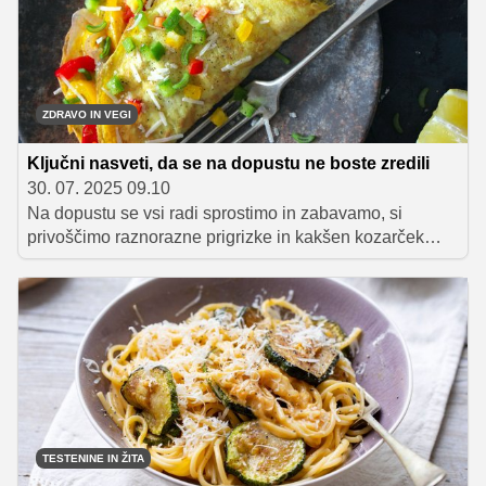
ZDRAVO IN VEGI
Ključni nasveti, da se na dopustu ne boste zredili
30. 07. 2025 09.10
Na dopustu se vsi radi sprostimo in zabavamo, si
privoščimo raznorazne prigrizke in kakšen kozarček
alkohola več, s tem pa pridelamo tudi kakšen kilogram
preveč in slabše počutje ter zdravje. Preverite, kako se
lahko temu izognete.
TESTENINE IN ŽITA