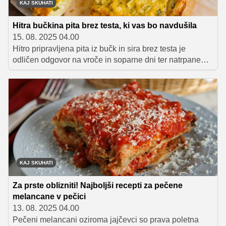
KAJ SKUHATI
Hitra bučkina pita brez testa, ki vas bo navdušila
15. 08. 2025 04.00
Hitro pripravljena pita iz bučk in sira brez testa je
odličen odgovor na vroče in soparne dni ter natrpane
delovne tedne, postrežete pa jo lahko kot predjed,
prilogo ali glavno jed.
KAJ SKUHATI
Za prste oblizniti! Najboljši recepti za pečene
melancane v pečici
13. 08. 2025 04.00
Pečeni melancani oziroma jajčevci so prava poletna