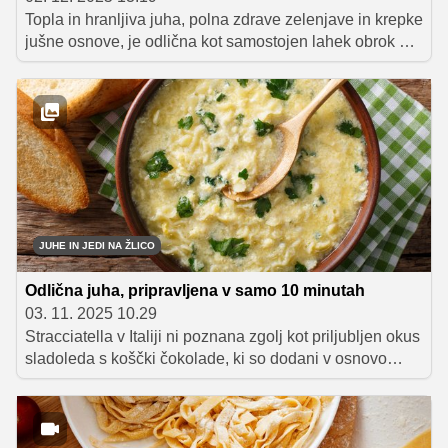
Topla in hranljiva juha, polna zdrave zelenjave in krepke
jušne osnove, je odlična kot samostojen lahek obrok ali
kot predjed. Osnova te juhe so čebula, česen, zelje in
korenje, polni antioksidantov, beli fižol pa je bogat z
vlakninami, ki poskrbijo, da vas bo juha tudi dodobra
nasitila.
JUHE IN JEDI NA ŽLICO
Odlična juha, pripravljena v samo 10 minutah
03. 11. 2025 10.29
Stracciatella v Italiji ni poznana zgolj kot priljubljen okus
sladoleda s koščki čokolade, ki so dodani v osnovo
sladoleda iz smetane, temveč gre tudi za tradicionalno
italijansko juho. Ker ta vsebuje jajca in parmezan, je
zelo okusna, njena priprava pa je sila preprosta, saj je
skuhana v pičlih 10 minutah.