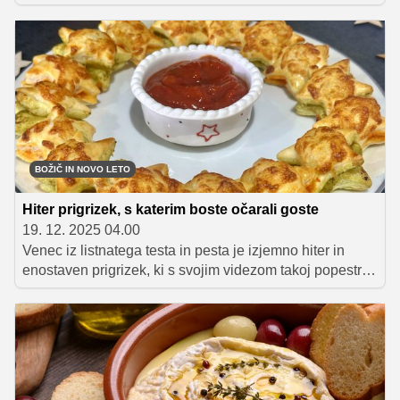
Razkrivamo, kako sestaviti uravnotežen silvestrski meni
za 2, 4 ali 8 oseb, katere jedi izbrati, kaj pripraviti
vnaprej in kako si s pravim časovnim načrtom prihraniti
živce na praznični dan.
BOŽIČ IN NOVO LETO
Hiter prigrizek, s katerim boste očarali goste
19. 12. 2025 04.00
Venec iz listnatega testa in pesta je izjemno hiter in
enostaven prigrizek, ki s svojim videzom takoj popestri
praznično mizo. Pripravljen je iz le petih sestavin, a
navduši z okusom in igrivo obliko. Odličen je za
praznične zabave, pogostitve ali kot topla predjed, ki jo
postrežemo z različnimi omakami.