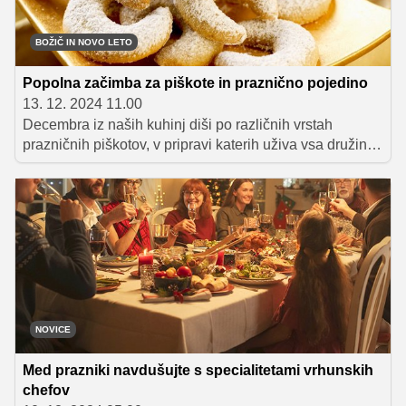
BOŽIČ IN NOVO LETO
Popolna začimba za piškote in praznično pojedino
13. 12. 2024 11.00
Decembra iz naših kuhinj diši po različnih vrstah
prazničnih piškotov, v pripravi katerih uživa vsa družina.
Osnova zanje so moka, jajca in maslo, nikakor pa ne
sme manjkati niti vanilija. Še posebej cenjena je zaradi
svoje intenzivne, bogate in sladkaste arome bourbonska
vanilija, ki je pomembna sestavina piškotov, peciva in
tort, odlično pa se poda tudi slanim jedem: kremnim
juham, raznim marinadam in omakam ter celo pečeni
govedini.
NOVICE
Med prazniki navdušujte s specialitetami vrhunskih
chefov