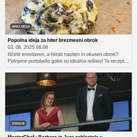
zgodovini slovenskega šova pripravljali 10-hodni meni.
BREZ MESA
Popolna ideja za hiter brezmesni obrok
03. 06. 2025 08.08
Iščete enostaven, a hkrati nasiten in okusen obrok?
Polnjene portobello gobe so idealna rešitev! Ta recept
združuje bogat okus gob, kremni nadev s skuto in svežo
zelenjavo ter hrustljavo zapečene drobtine. Preprosta
priprava in izvrsten okus naredita to jed odlično izbiro za
vsakogar, ki uživa v dobri hrani, ne glede na prehranske
preference.
ODDAJE