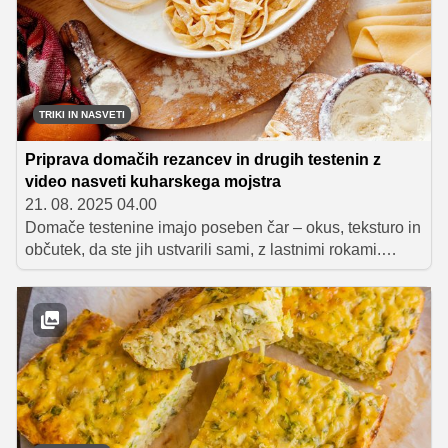
TRIKI IN NASVETI
Priprava domačih rezancev in drugih testenin z
video nasveti kuharskega mojstra
21. 08. 2025 04.00
Domače testenine imajo poseben čar – okus, teksturo in
občutek, da ste jih ustvarili sami, z lastnimi rokami.
Kuharski mojster Peter Virant iz KULT316 nam je v treh
videih pokazal, kako pripraviti jajčno testo za testenine,
kako iz njega oblikovati domače rezance ter kako
izdelati preproste, a očarljive kratke testenine – uheljčke
(orecchiette).