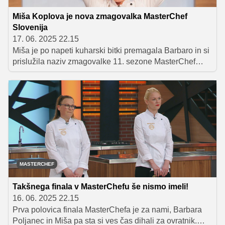
Miša Koplova je nova zmagovalka MasterChef
Slovenija
17. 06. 2025 22.15
Miša je po napeti kuharski bitki premagala Barbaro in si
prislužila naziv zmagovalke 11. sezone MasterChef
Slovenija. Sodniško trojico je prepričala s tehnično
zahtevnimi jedmi, domiselnimi okusi in brezhibno
izvedbo. Domov je odnesla pokal, laskavi naziv in
bogato denarno nagrado.
MASTERCHEF
Takšnega finala v MasterChefu še nismo imeli!
16. 06. 2025 22.15
Prva polovica finala MasterChefa je za nami, Barbara
Poljanec in Miša pa sta si ves čas dihali za ovratnik.