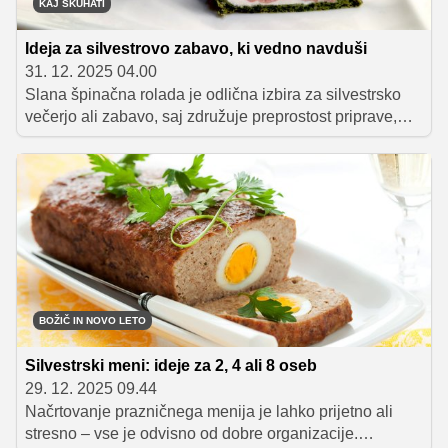
KAJ SKUHATI
Ideja za silvestrovo zabavo, ki vedno navduši
31. 12. 2025 04.00
Slana špinačna rolada je odlična izbira za silvestrsko
večerjo ali zabavo, saj združuje preprostost priprave,
čudovit videz in odličen okus. Rahel špinačni biskvit,
kremni nadev in dodatek naribane salame ustvarijo
harmonično kombinacijo, hkrati pa recept ponuja tudi
praktično rešitev za porabo odvečnih beljakov, ki
pogosto ostanejo po praznični peki.
BOŽIČ IN NOVO LETO
Silvestrski meni: ideje za 2, 4 ali 8 oseb
29. 12. 2025 09.44
Načrtovanje prazničnega menija je lahko prijetno ali
stresno – vse je odvisno od dobre organizacije.