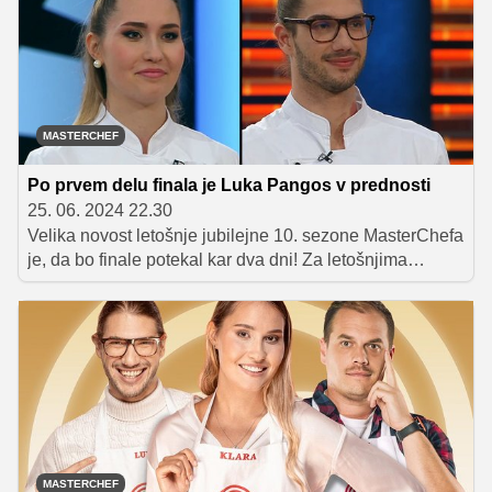
okusen tzatziki in s katerimi sestavinami lahko to
preprosto grško jed še popestrite.
MASTERCHEF
Po prvem delu finala je Luka Pangos v prednosti
25. 06. 2024 22.30
Velika novost letošnje jubilejne 10. sezone MasterChefa
je, da bo finale potekal kar dva dni! Za letošnjima
finalistoma, Luko Pangosem in Klaro Šmigoc, je že prvi
del kuhanja, v katerem si je Luka pridobil 7 točk
prednosti pred Klaro.
MASTERCHEF