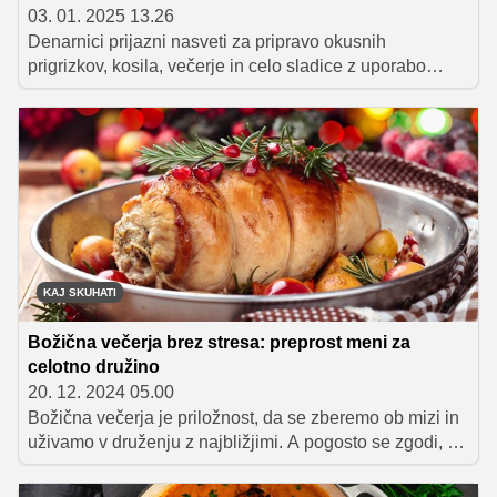
03. 01. 2025 13.26
Denarnici prijazni nasveti za pripravo okusnih
prigrizkov, kosila, večerje in celo sladice z uporabo
kupljenega testa za pico.
KAJ SKUHATI
Božična večerja brez stresa: preprost meni za
celotno družino
20. 12. 2024 05.00
Božična večerja je priložnost, da se zberemo ob mizi in
uživamo v druženju z najbližjimi. A pogosto se zgodi, da
nam kuhanje in priprava vzameta preveč časa in
energije, kar lahko pokvari praznično vzdušje. Letos se