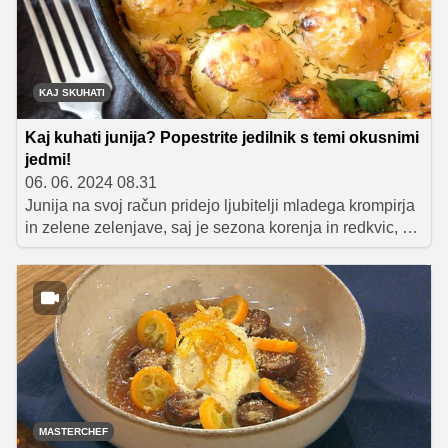
KAJ SKUHATI
Kaj kuhati junija? Popestrite jedilnik s temi okusnimi
jedmi!
06. 06. 2024 08.31
Junija na svoj račun pridejo ljubitelji mladega krompirja
in zelene zelenjave, saj je sezona korenja in redkvic, pa
tudi solate, špargljev, mlade čebulice, brokolija in graha
– in tudi kakšna mlada bučka bi se že našla.
Predstavljamo vam nekaj odličnih receptov, s katerimi
boste junijski jedilnik obogatili z okusnimi zelenjavnimi
jedmi ter slastnimi sadnimi sladicami.
MASTERCHEF