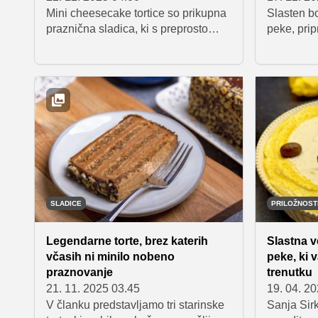
Mini cheesecake tortice so prikupna
Slasten b
praznična sladica, ki s preprosto
peke, prip
pripravo in igrivim videzom navduši
piškotnim
prav vsakogar. Z nekaj osnovnimi
nekoliko 
sestavinami, pekačem za mafine in
pekaču, kj
dobre pol ure časa boste ustvarili
njegove tri
sladico, ki je hkrati okusna in prava
enostavna
paša za oči ter idealna za praznične
slaščičars
zabave, druženja ali sladko
izjemno k
razvajanje doma.
čudovita p
zagotovo 
decembrs
SLADICE
PRILOŽNOS
Legendarne torte, brez katerih
Slastna v
včasih ni minilo nobeno
peke, ki 
praznovanje
trenutku
21. 11. 2025 03.45
19. 04. 2
V članku predstavljamo tri starinske
Sanja Sirk 