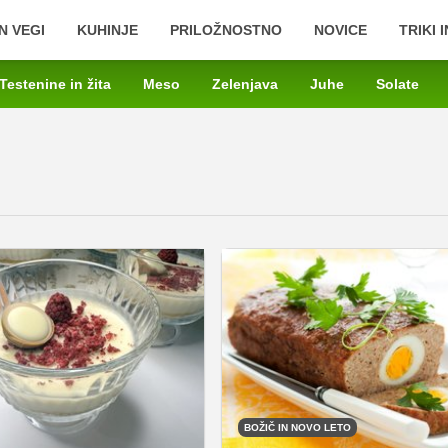
N VEGI
KUHINJE
PRILOŽNOSTNO
NOVICE
TRIKI 
Testenine in žita
Meso
Zelenjava
Juhe
Solate
BOŽIČ IN NOVO LETO