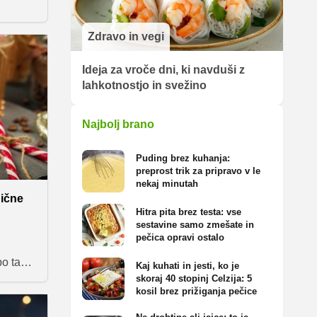
ic! Ne
Zdravo in vegi
kaj
Ideja za vroče dni, ki navduši z
li
lahkotnostjo in svežino
ice, ki
dnjem
Najbolj brano
lični
nočni
Puding brez kuhanja:
preprost trik za pripravo v le
nekaj minutah
nične
Hitra pita brez testa: vse
sestavine samo zmešate in
pečica opravi ostalo
o ta
Kaj kuhati in jesti, ko je
lo kar
skoraj 40 stopinj Celzija: 5
kosil brez prižiganja pečice
eli
korjem,