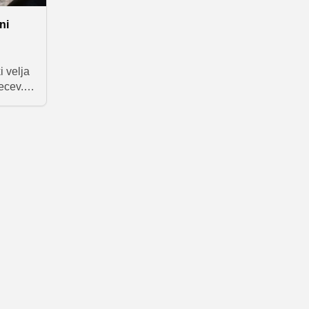
ni
 velja
ecev.
eka
ic in
civa,
krat
brotah,
 težko
 To je
e z
cepte,
e
em
e, ki
obnem