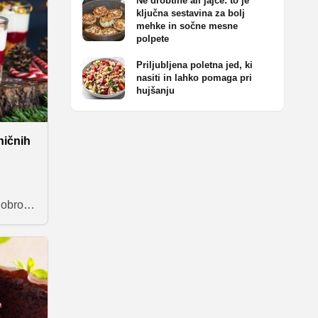
Ne drobtine ali jajce: to je
bo.
ključna sestavina za bolj
mehke in sočne mesne
os
polpete
Priljubljena poletna jed, ki
a hitro
nasiti in lahko pomaga pri
ne
hujšanju
ničnih
o
dobrot
osti, so
jih
ce.
in
v, saj
, ki jih
vo kot