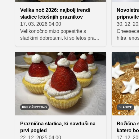
Velika noč 2026: najbolj trendi
Novoletna
sladice letošnjih praznikov
pripravite
17. 03. 2026 04.00
30. 12. 2
Velikonočno mizo popestrite s
Cheesecak
sladkimi dobrotami, ki so letos pravi
hitra, eno
hit. Od kreativnih rolad in limoninih
novoletna 
kreacij brez peke do ličnih sladic v
peke. S sv
kozarcu – v tem članku smo zbrali
praznični
najbolj priljubljene in okusne
za slavnos
recepte za praznične sladice, ki
lahko prip
bodo navdušile vse družinske člane.
dekoriram
sadjem za
PRILOŽNOSTNO
SLADICE
Praznična sladica, ki navduši na
Božična s
prvi pogled
katero bo
22. 12. 2025 04.00
17. 12. 2