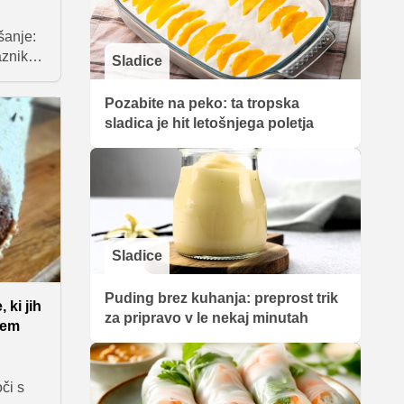
šanje:
raznike?
Sladice
, da
Pozabite na peko: ta tropska
ožični
sladica je hit letošnjega poletja
 z
in
rite,
kop in
olj
Sladice
Puding brez kuhanja: preprost trik
 ki jih
za pripravo v le nekaj minutah
jem
či s