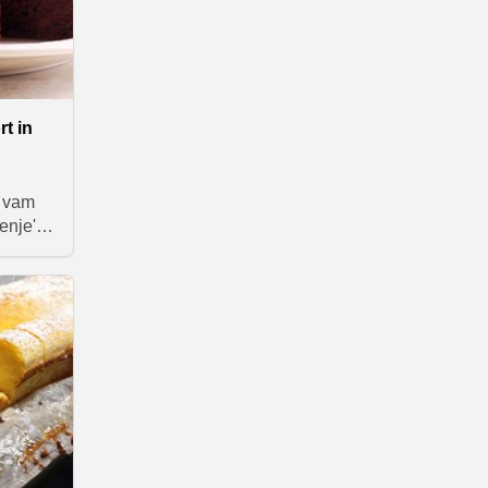
rt in
e vam
jenje'
orte,
delke –
i
e in v
hko
spečete