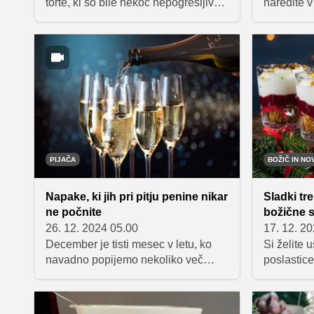
torte, ki so bile nekoč nepogrešljive
naredite v
na prazničnih mizah: reform torto,
vse, ki za
srnin hrbet in ledeno torto. To so
sveže in h
sladice, ki združujejo bogate okuse,
dobrote.
preproste sestavine in čar domače
peke. Recepti, ki so se prenašali iz
generacije v generacijo, še danes
navdušujejo s svojo brezčasno
eleganco in toplino tradicije.
PIJAČA
BOŽIČ IN NO
Napake, ki jih pri pitju penine nikar
Sladki tr
ne počnite
božične s
26. 12. 2024 05.00
17. 12. 2
December je tisti mesec v letu, ko
Si želite u
navadno popijemo nekoliko več
poslastice
alkohola. Večkrat posežemo po
Ni proble
penini, s katero radi nazdravimo, še
zbrali rec
zlasti ob vstopu v novo leto. Če ne
ki so enos