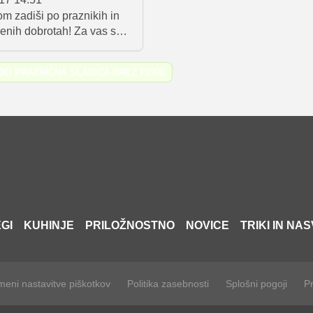
m nam je zaupala recept za
Prepričani smo, da boste med
m zadiši po praznikih in
ravljeno sladico brez peke,
hitro našli kar nekaj odličnih i
enih dobrotah! Za vas smo
oste zagotovo naredili vtis.
 izbor 10 prazničnih
ki so vas v lanskem letu
EDO
PRAZNIČNA SLADICA BREZ PEKE
.
vdušili, med njimi pa so
m tudi sočne pomarančne
li linški piškoti in
 božična rulada.
GI
KUHINJE
PRILOŽNOSTNO
NOVICE
TRIKI IN NAS
eni nastavitve piškotkov
Politika zasebnosti
Splošni pogoji
Pr