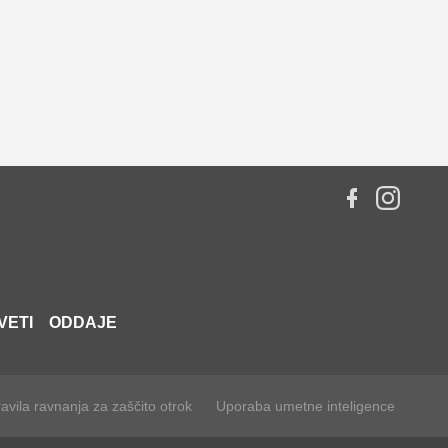
 njimi
dej.
VETI
ODDAJE
avila ravnanja za zaščito otrok
Uporaba umetne inteligence