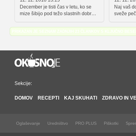
z veselje
December je tisti čas v letu, ko se
Naj vaš do
hitro prip
mize šibijo pod težo slastnih dobrot.
sveže peč
s katero b
Nekateri v tem času prisegajo na
pripravili
pečenke in klobase, drugi na
receptov, 
PRIKAZAN JE SEZNAM ZADNJIH 23 ČLANKOV S KLJUČNO BES
piščanca, purana ali gos, spet tretji
najbolj na
na ribje jedi. Ob vseh teh dobrotah
med drugi
pa seveda ne smejo manjkati sladke
rezine, rah
pregrehe, predvsem piškoti,
nepozabna
medenjaki, potica in tudi šarkelj – ali
njegova dvobarna različica:
marmorni kolač. Oba veljata za
tipični božični sladici, o tem, kako
Sekcije:
sta nastala, pa kroži na stotine
različnih zgodb, ki vključujejo tako
DOMOV
RECEPTI
KAJ SKUHATI
ZDRAVO IN VE
svete tri kralje kot tudi Rdečo kapico.
Oglaševanje
Uredništvo
PRO PLUS
Piškotki
Sprem