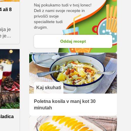
Naj pokukamo tudi v tvoj lonec!
 ali 8
Deli z nami svoje recepte in
privošči svoje
specialitete tudi
drugim.
ja je
e je
Oddaj recept
e.
za 2, 4
kaj
 pravim
ivce na
Kaj skuhati
Poletna kosila v manj kot 30
minutah
ladica