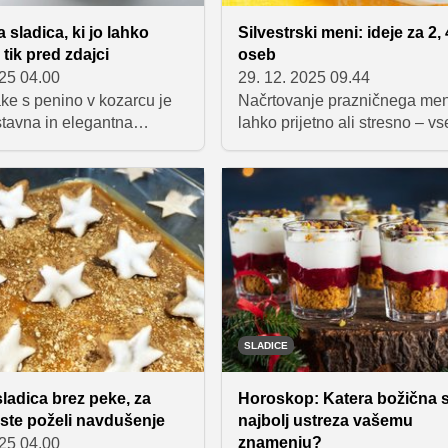
 sladica, ki jo lahko
Silvestrski meni: ideje za 2, 4
 tik pred zdajci
oseb
025 04.00
29. 12. 2025 09.44
e s penino v kozarcu je
Načrtovanje prazničnega meni
stavna in elegantna
lahko prijetno ali stresno – vs
sladica, ki ne zahteva
odvisno od dobre organizacij
ojo kremno teksturo in
Razkrivamo, kako sestaviti
m okusom je odlična izbira
uravnotežen silvestrski meni 
tne priložnosti, saj jo
ali 8 oseb, katere jedi izbrati, 
ravimo vnaprej in po želji
pripraviti vnaprej in kako si s
o z malinami ali drugim
časovnim načrtom prihraniti ž
 osvežilno noto.
praznični dan.
SLADICE
ladica brez peke, za
Horoskop: Katera božična s
ste poželi navdušenje
najbolj ustreza vašemu
znamenju?
025 04.00