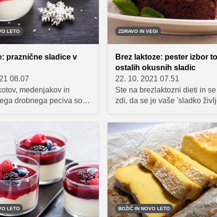
ot tudi z odličnim okusom.
za svečano kosilo ali večerjo.
VO LETO
ZDRAVO IN VEGI
: praznične sladice v
Brez laktoze: pester izbor to
ostalih okusnih sladic
021 08.07
22. 10. 2021 07.51
kotov, medenjakov in
Ste na brezlaktozni dieti in s
ega drobnega peciva so s
zdi, da se je vaše 'sladko živl
m časom povezane tudi
povsem ustavilo? Res je, da t
o bolj prefinjene sladice,
peciva in raznorazne sladice
ko postrežemo na božični
navadno vsebujejo mlečne iz
i pa se z njimi sladkamo, ko
največkrat je to maslo, pogost
 vstop v novo leto.
sestavini pa sta tudi mleko in
bira so sladice v kozarcih,
smetana – a če zavihate rokav
a paša za oči, njihova
roko vzamete kuhalnico, si la
a je hitra in zelo preprosta
okusne sladice brez laktoze 
ma tudi ne vključuje peke
kar sami.
VO LETO
BOŽIČ IN NOVO LETO