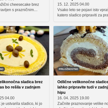
15. 12. 2025 04.00
ožični cheesecake brez
ravljen s prazničnim
Vsako leto se pojavi isto vpra
 namazom in postrežen
katero sladico pripraviti za p
drugače – v steklenem
Tokrat smo navdih poiskali v
er se čudovito vidijo
horoskopu, saj zvezde pravijo
 plasti. Priprava je hitra,
ima vsak znak svoj idealen b
 in ne zahteva
posladek takšen, ki se ujema
kega znanja, rezultat pa je
njegovim značajem, tempom 
remasta, bogata in
kulinaričnimi navadami. Preve
raznična sladica, ki bo
kaj vam letos narekuje horos
navdušila na vsakem
katera praznična sladica najb
kem druženju.
ustreza vašemu okusu.
TNO
PRILOŽNOSTNO
elikonočna sladica brez
Odlične velikonočne sladice,
vas bo rešila v zadnjem
lahko pripravite tudi v zadn
hipu
025 04.00
16. 04. 2025 19.00
je ustvarila sladico, ki jo
Začnite praznovanje velike no