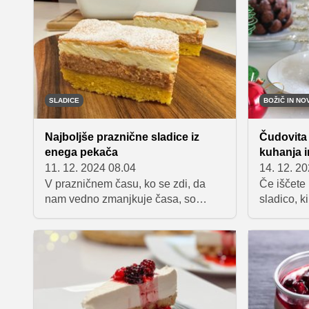
veste, katero penino izbrati, kako jo
prazničneg
pravilno odpreti in natočiti v kozarce,
okusno ra
boste vse to izvedeli v nadaljevanju,
zato le p
kjer vam bomo razkrili tudi nekaj
predloge.
največjih napak, ki se jim morate pri
uporabi penine izogniti v velikem
loku.
SLADICE
BOŽIČ IN NO
Najboljše praznične sladice iz
Čudovita 
enega pekača
kuhanja i
11. 12. 2024 08.04
14. 12. 2
V prazničnem času, ko se zdi, da
Če iščete
nam vedno zmanjkuje časa, so
sladico, k
sladice iz enega pekača prava
zapletenih
rešitev. Enostavne za pripravo in
veščin, so
polne prazničnih okusov – popolne
sladica z
za družinska srečanja, obiske ali
pripravili,
lenobno popoldne ob skodelici čaja.
storžev pa
V nadaljevanju vam predstavljamo
otrokom. 
recepte, ki bodo očarali vaše goste
vas bo nav