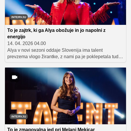
INTERVJU
To je zajtrk, ki ga Alya obožuje in jo napolni z
energijo
14. 04. 2026 04.00
Alya v novi sezoni oddaje Slovenija ima talent
prevzema vlogo žirantke, z nami pa je poklepetala tudi o
svojem jedilniku med snemanjem. Zaupala nam je, s
kakšnimi zajtrki začne dan in kateri sladici se najtežje
upre.
INTERVJU
To je zmagovalna jed pri Melani Mekicar