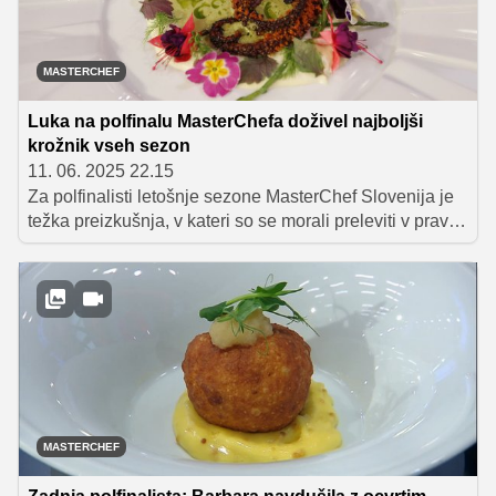
MASTERCHEF
Luka na polfinalu MasterChefa doživel najboljši
krožnik vseh sezon
11. 06. 2025 22.15
Za polfinalisti letošnje sezone MasterChef Slovenija je
težka preizkušnja, v kateri so se morali preleviti v prave
umetnike in kulinarično preslikati velike slikarske
mojstrovine na krožnik. Izzivu ni bila kos Anamarija, v
veliko finale letošnje sezone pa so se uvrstili Jure, Miša
in Barbara Poljanec!
MASTERCHEF