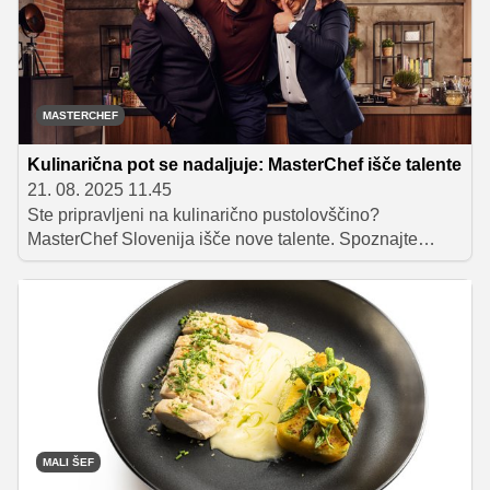
MASTERCHEF
Kulinarična pot se nadaljuje: MasterChef išče talente
21. 08. 2025 11.45
Ste pripravljeni na kulinarično pustolovščino?
MasterChef Slovenija išče nove talente. Spoznajte
vrhunske sodnike in osvojite kuharski svet. 12. sezona
prihaja! Si pripravljen/a stopiti v MasterChef kuhinjo?
Prijave so že odprte!
MALI ŠEF