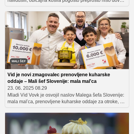
navdušili, običajna kosila pogosto preprosto niso dovolj.
Včasih želimo postreči nekaj posebnega, nekaj, kar bo
navdušilo tako z videzom kot okusom – in hkrati
povedalo, da smo v kuhinji dali od sebe najboljše. Če
ne veste, kje začeti, imamo pravi odgovor: inspiracijo
poiščite kar pri finalistkah letošnjega MasterChefa.
MALI ŠEF
Vid je novi zmagovalec prenovljene kuharske
oddaje – Mali šef Slovenije: mala mal'ca
23. 06. 2025 08.29
Mladi Vid Vovk je osvojil naslov Malega šefa Slovenije:
mala mal'ca, prenovljene kuharske oddaje za otroke, ki
združuje strast do kuhanja in tekmovalni duh. Sodnika
Mojca Trnovec in Jorg Zupan sta bila navdušena nad
njegovo zrelostjo in talentom, ki ga je pokazal v kuhinji.
Preberite si, kaj je zmagovalec povedal o svojem