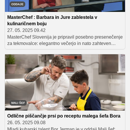
ODDAJE
MasterChef : Barbara in Jure zablestela v
kulinaričnem boju
27. 05. 2025 09.42
MasterChef Slovenija je pripravil posebno presenečenje
za tekmovalce: elegantno večerjo in nato zahteven
kulinarični izziv. Ključ do uspeha sta bila tehnična
dovršenost in sposobnost sodelovanja. Barbara
Poljanec in Jure sta pokazala odlično sodelovanje in s
tem navdušila sodnike, medtem ko so se drugi
tekmovalci spopadali s številnimi izzivi.
MALI ŠEF
Odlične piščančje prsi po receptu malega šefa Bora
26. 05. 2025 09.08
Mladi kuharski talent Bor Jerman je v oddaji Mali šef: