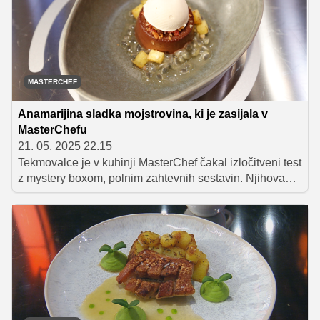
sodnikov. Že pri prvih nalogah so se številni tekmovalci
soočili s težavami.
MASTERCHEF
Anamarijina sladka mojstrovina, ki je zasijala v
MasterChefu
21. 05. 2025 22.15
Tekmovalce je v kuhinji MasterChef čakal izločitveni test
z mystery boxom, polnim zahtevnih sestavin. Njihova
naloga je bila ustvariti harmonično jed iz nenavadnih
kombinacij ter pri tem pokazati ustvarjalnost in
iznajdljivost. Tokrat je zasijala Anamarija, ki si je s
sladko mojstrovino zagotovila varno mesto na balkonu.