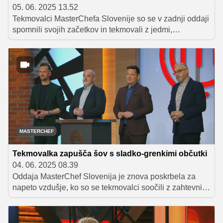
05. 06. 2025 13.52
Tekmovalci MasterChefa Slovenije so se v zadnji oddaji
spomnili svojih začetkov in tekmovali z jedmi,
pripravljenimi iz sestavin, ki so jih dobili na avdiciji.
Napeta oddaja je prinesla veliko presenečenj. Miša je
izkoristila svojo imuniteto, medtem ko je tekmovanje
zapustila simpatična Natalija, ki se ni uspela uvrstiti
med peterico najboljših.
MASTERCHEF
Tekmovalka zapušča šov s sladko-grenkimi občutki
04. 06. 2025 08.39
Oddaja MasterChef Slovenija je znova poskrbela za
napeto vzdušje, ko so se tekmovalci soočili z zahtevnim
individualnim izzivom, ki ga je pripravil kulinarični kritik
Boštjan Napotnik. Naloga je bila poustvariti jed le na
podlagi kulinarične kritike, kar je preizkusilo njihovo