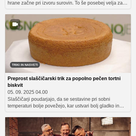
hrane začne pri izvoru surovin. To še posebej velja za
meso: izdelek, ki zahteva skrbno rejo, premišljeno
predelavo in spoštovanje do živali, da na koncu pristane
kot okusna, hranljiva in trajnostna jed na našem
krožniku.
TRIKI IN NASVETI
Preprost slaščičarski trik za popolno pečen tortni
biskvit
05. 09. 2025 04.00
Slaščičarji poudarjajo, da se sestavine pri sobni
temperaturi bolje povežejo, kar ustvari bolj gladko in
enakomerno biskvitno maso, ki se tudi lepše speče.