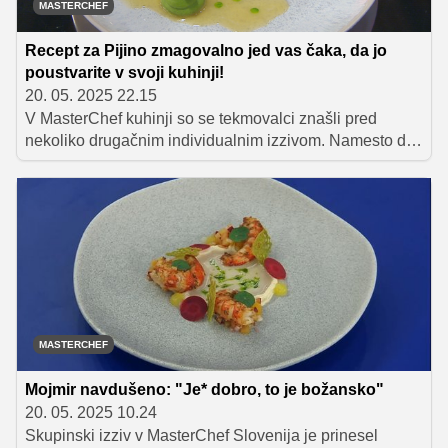
MASTERCHEF
Recept za Pijino zmagovalno jed vas čaka, da jo
poustvarite v svoji kuhinji!
20. 05. 2025 22.15
V MasterChef kuhinji so se tekmovalci znašli pred
nekoliko drugačnim individualnim izzivom. Namesto da
bi kuhali vsak zase, so morali moči združiti v parih in
pokazati timsko usklajenost. Ko so začeli graditi
zaupanje in prilagajati svoje ideje, pa jih je presenetil
preobrat. V drugem delu izziva so se namreč partnerji
nenadoma spremenili v tekmece.
MASTERCHEF
Mojmir navdušeno: "Je* dobro, to je božansko"
20. 05. 2025 10.24
Skupinski izziv v MasterChef Slovenija je prinesel