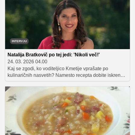
drobnimi družinskimi posebnostmi. Kako veliko noč
doživljajo Igor, Jan, Žan, Pia, Urška, Alenka in Carmen?
INTERVJU
Natalija Bratkovič po tej jedi: 'Nikoli več!'
24. 03. 2026 04.00
Kaj se zgodi, ko voditeljico Kmetije vprašate po
kulinaričnih nasvetih? Namesto recepta dobite iskren
odgovor, ki razbije vse predstave o popolnem krožniku.
Simpatična Natalija Bratkovič namreč v kuhinji igra po
svojih pravilih.