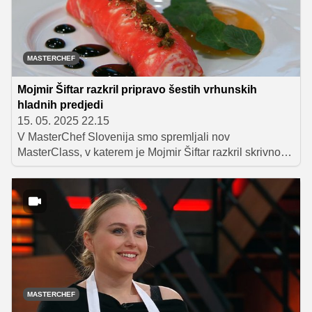
MASTERCHEF
Mojmir Šiftar razkril pripravo šestih vrhunskih
hladnih predjedi
15. 05. 2025 22.15
V MasterChef Slovenija smo spremljali nov
MasterClass, v katerem je Mojmir Šiftar razkril skrivnosti
priprave hladnih predjedi. Tekmovalci so se preizkusili
tako v kuhanju kot v plejtingu. Nekateri so navdušili,
drugi pa naleteli na izzive.
MASTERCHEF