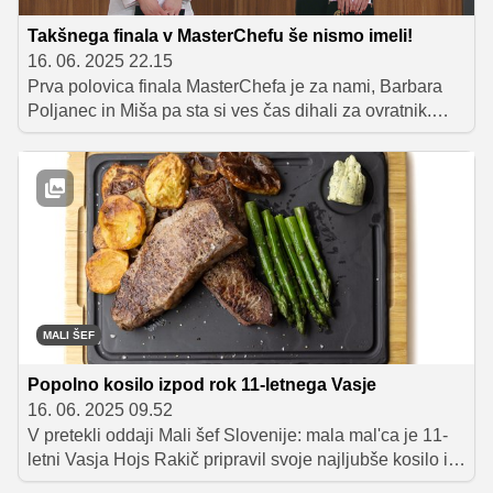
Takšnega finala v MasterChefu še nismo imeli!
16. 06. 2025 22.15
Prva polovica finala MasterChefa je za nami, Barbara
Poljanec in Miša pa sta si ves čas dihali za ovratnik.
Obe sta pripravili številne vrhunske jedi, ki so pokazale
njuno izjemno kreativnost. V finalu se bosta spopadli z
zahtevnim 10-hodnim menijem, polnim slovenskih
okusov, kjer je potrebna popolna natančnost. Oglejte si,
kako sta se lotili te nepozabne kulinarične preizkušnje!
MALI ŠEF
Popolno kosilo izpod rok 11-letnega Vasje
16. 06. 2025 09.52
V pretekli oddaji Mali šef Slovenije: mala mal'ca je 11-
letni Vasja Hojs Rakič pripravil svoje najljubše kosilo in
zanj prejel najvišje število zvezdic, kar ga je izstrelilo v