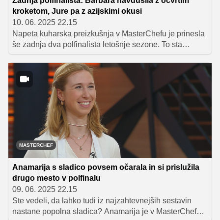
Zadnja polfinalista: Barbara navdušila z ocvrtim
kroketom, Jure pa z azijskimi okusi
10. 06. 2025 22.15
Napeta kuharska preizkušnja v MasterChefu je prinesla
še zadnja dva polfinalista letošnje sezone. To sta
postala Barbara Poljanec in Jure, tekmovanje pa je
zapustila Barbara Ribič, ki ji v zadnjem izzivu žal ni
uspelo pripraviti jedi, s katerimi bi navdušila sodnike.
MASTERCHEF
Anamarija s sladico povsem očarala in si prislužila
drugo mesto v polfinalu
09. 06. 2025 22.15
Ste vedeli, da lahko tudi iz najzahtevnejših sestavin
nastane popolna sladica? Anamarija je v MasterChefu s