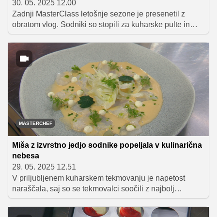
30. 05. 2025 12.00
Zadnji MasterClass letošnje sezone je presenetil z
obratom vlog. Sodniki so stopili za kuharske pulte in
pripravljali jedi tekmovalcev, pri tem pa so demonstrirali
svoje znanje in delili dragocene nasvete. Spremljali
smo pripravo raviolov z jurčki Luke Jezerška, čipsa iz
brancinove kože Mojmirja Šiftarja ter pomarančne
kreacije Karima Merdjadija.
MASTERCHEF
Miša z izvrstno jedjo sodnike popeljala v kulinarična
nebesa
29. 05. 2025 12.51
V priljubljenem kuharskem tekmovanju je napetost
naraščala, saj so se tekmovalci soočili z najbolj
zahtevnim izločitvenim testom letošnje sezone. Miša je
s svojim perujskim cevichejem navdušila sodnike in si