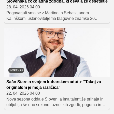
Slovenska čokoladna zgodba, ki osvaja že desetletje
28. 04. 2026 04.00
Pogovarjali smo se z Martino in Sebastijanom
Kalinškom, ustanoviteljema blagovne znamke 20
Chocolate. Njuna pot od prvih korakov v svetu čokolade
do danes, ko sodita med izbrane "Legendarnih 12", je
zgodba o pogumu, vztrajnosti in nenehnem učenju. V
pogovoru sta z nami delila spomine na začetke,
izkušnjo sodelovanja v oddaji, ključne prelomnice in
pogled na podjetništvo danes.
INTERVJU
Sašo Stare o svojem kuharskem adutu: "Takoj za
originalom je moja različica"
22. 04. 2026 04.00
Nova sezona oddaje Slovenija ima talent že prihaja in
obljublja še eno sezono raznolikih zgodb, poguma in
nepozabnih trenutkov. Tako kot velja za dobre jedi, bo