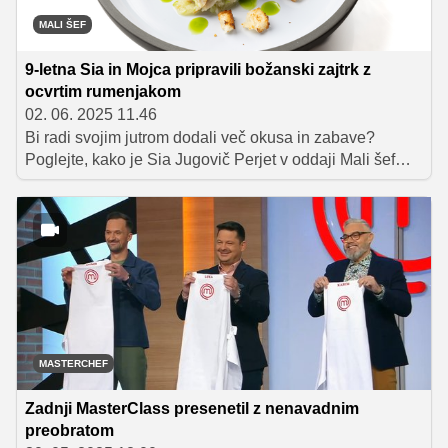
MALI ŠEF
9-letna Sia in Mojca pripravili božanski zajtrk z
ocvrtim rumenjakom
02. 06. 2025 11.46
Bi radi svojim jutrom dodali več okusa in zabave?
Poglejte, kako je Sia Jugovič Perjet v oddaji Mali šef
Slovenije: mala mal'ca! pripravila zdrav in okusen zajtrk.
Njen preprost recept je nadgradila Mojca Trnovec,
skupaj pa sta ustvarili jed, ki preprosto navduši – postrv
z jabolkom in ocvrtim rumenjakom.
MASTERCHEF
Zadnji MasterClass presenetil z nenavadnim
preobratom