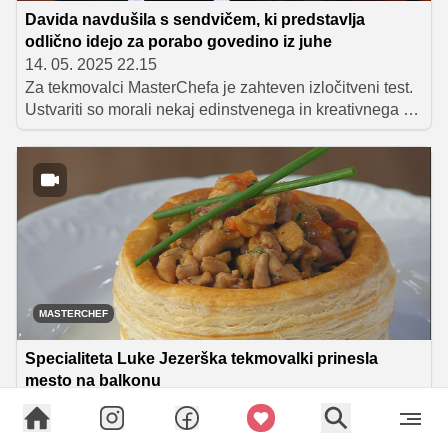
Davida navdušila s sendvičem, ki predstavlja
odlično idejo za porabo govedino iz juhe
14. 05. 2025 22.15
Za tekmovalci MasterChefa je zahteven izločitveni test.
Ustvariti so morali nekaj edinstvenega in kreativnega –
zajtrk, ki izžareva slovensko kulinarično identiteto.
Najboljšo jajčno jed je pripravila Natalija, najboljši
sendvič Davida, Maticu pa žal ni uspelo pripraviti jedi, s
katerimi bi navdušil sodnike, zato je moral oditi domov.
MASTERCHEF
Specialiteta Luke Jezerška tekmovalki prinesla
mesto na balkonu
14. 05. 2025 08.40
Miša je v MasterChef kuhinji navdušila s svojim kunčjim