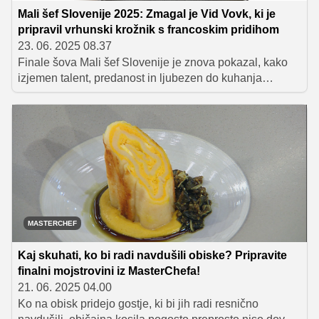
Mali šef Slovenije 2025: Zmagal je Vid Vovk, ki je
pripravil vrhunski krožnik s francoskim pridihom
23. 06. 2025 08.37
Finale šova Mali šef Slovenije je znova pokazal, kako
izjemen talent, predanost in ljubezen do kuhanja
premorejo mladi kuharji. Zmagovalec letošnje sezone je
postal 13-letni Vid Vovk, ki je navdušil s tehnično
dovršenim krožnikom in odličnimi okusi. Poleg
laskavega naziva je osvojil tudi pokal in denarno
nagrado Mercatorja v višini 10.000 EUR za svojo OŠ
Brezovica pri Ljubljani.
MASTERCHEF
Kaj skuhati, ko bi radi navdušili obiske? Pripravite
finalni mojstrovini iz MasterChefa!
21. 06. 2025 04.00
Ko na obisk pridejo gostje, ki bi jih radi resnično