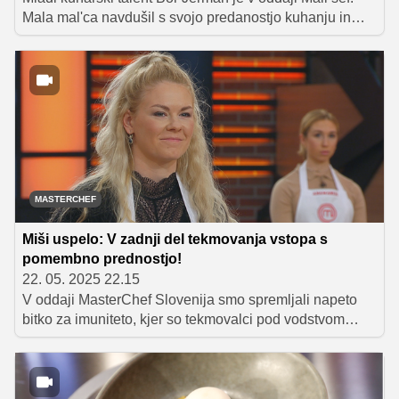
Mala mal'ca navdušil s svojo predanostjo kuhanju in
željo po učenju. Skupaj s chefom Jorgom sta njegov
recept za pečene piščančje prsi nadgradila s kremnim
čemažem in grahovim pirejem. Čeprav ga je med
pripravo nekoliko zagrabila trema, je dokazal, da zna
razmišljati kot pravi chef.
MASTERCHEF
Miši uspelo: V zadnji del tekmovanja vstopa s
pomembno prednostjo!
22. 05. 2025 22.15
V oddaji MasterChef Slovenija smo spremljali napeto
bitko za imuniteto, kjer so tekmovalci pod vodstvom
vrhunskega chefa Uroša Fakuča ustvarjali rižote, polne
okusov morja. Od natančnega odpiranja školjk do
zahtevnega filiranja rib je vsak korak zahteval popolno
osredotočenost, saj so jih budno spremljale ostre oči