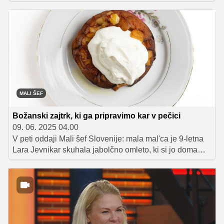
svojo izvirno in drzno uporabo sestavin povsem
navdušila sodnike ter si prislužila drugo mesto v
polfinalu. Preostali tekmovalci so se v boju za balkon
soočali z različnimi izzivi.
MALI ŠEF
Božanski zajtrk, ki ga pripravimo kar v pečici
09. 06. 2025 04.00
V peti oddaji Mali šef Slovenije: mala mal'ca je 9-letna
Lara Jevnikar skuhala jabolčno omleto, ki si jo doma
velikokrat pripravi za zajtrk. Chef Jorg Zupan je priznal,
da še nikoli ni jedel omlete 'na sladko', a da mu je všeč.
Nato se je lotil nadgradnje Larine jedi in pripravil svojo
različico jabolčne omlete – v pečici!