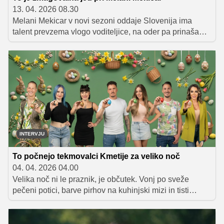
13. 04. 2026 08.30
Melani Mekicar v novi sezoni oddaje Slovenija ima
talent prevzema vlogo voditeljice, na oder pa prinaša
svežino, pristnost in sproščenost. Zaupala nam je tudi,
kako so videti njeni dnevi in kaj najraje je v času
snemanj.
INTERVJU
To počnejo tekmovalci Kmetije za veliko noč
04. 04. 2026 04.00
Velika noč ni le praznik, je občutek. Vonj po sveže
pečeni potici, barve pirhov na kuhinjski mizi in tisti
poseben mir, ki pride, ko se družina zbere skupaj. Prav
takšno pristno in domače praznovanje opisujejo tudi
tekmovalci Kmetije, vsak s svojo zgodbo, spomini in