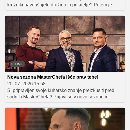
krožniki navdušujete družino in prijatelje? Potem je
morda čas za naslednji korak. Prijave v novo sezono
MasterChefa Slovenija so odprte, vodja projekta Kaja
Belčič in sodnik Luka Jezeršek pa sta razkrila, zakaj se
prijave ni treba bati.
ODDAJE
Nova sezona MasterChefa išče prav tebe!
20. 07. 2026 15.58
Si pripravljen svoje kuharsko znanje preizkusiti pred
sodniki MasterChefa? Prijavi se v novo sezono in
pokaži, kaj zmoreš.