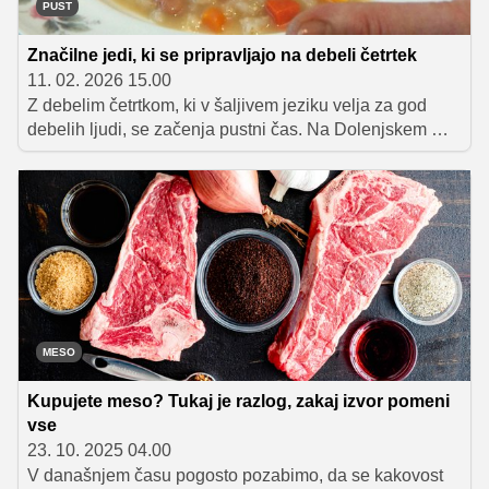
PUST
Značilne jedi, ki se pripravljajo na debeli četrtek
11. 02. 2026 15.00
Z debelim četrtkom, ki v šaljivem jeziku velja za god
debelih ljudi, se začenja pustni čas. Na Dolenjskem mu
pravijo tolsti četrtek, na Gorenjskem ga poznajo kot mali
pust, v Prekmurju pa praznujejo mali fajnšček. In če
sledimo izročilu, se mora miza na ta dan šibiti od
mastnih in nasitnih jedi.
MESO
Kupujete meso? Tukaj je razlog, zakaj izvor pomeni
vse
23. 10. 2025 04.00
V današnjem času pogosto pozabimo, da se kakovost