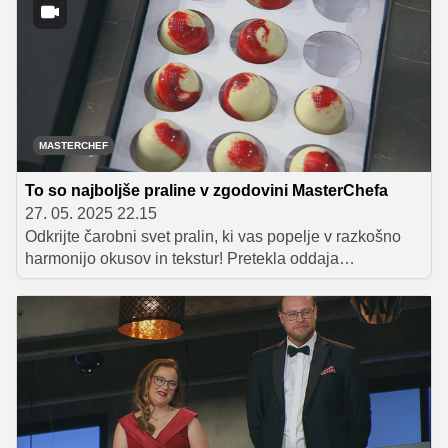
zasluženo priborila mesto na balkonu, Davida pa jih je
očarala s tuninim steakom. Za nasmejano Pio se je boj
za pokal na tej točki končal. Ne zamudite receptov za te
vrhunske jedi!
MASTERCHEF
To so najboljše praline v zgodovini MasterChefa
27. 05. 2025 22.15
Odkrijte čarobni svet pralin, ki vas popelje v razkošno
harmonijo okusov in tekstur! Pretekla oddaja
MasterChef Slovenija je poskrbela, da sta Anamarija in
Natalija s svojimi izjemnimi čokoladnimi kreacijami
poskrbeli za pravo eksplozijo okusov. Sledite njunima
receptoma in razvajajte svoje brbončice z vrhunskimi
čokoladicami.