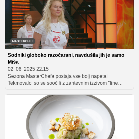
ustvarjalnost in kuharske spretnosti. Napetost je še
dodatno narasla, ko so izvedeli, da gre za izločitveni
test.
MASTERCHEF
Sodniki globoko razočarani, navdušila jih je samo
Miša
02. 06. 2025 22.15
Sezona MasterChefa postaja vse bolj napeta!
Tekmovalci so se soočili z zahtevnim izzivom "fine
dining", kjer so sestavine izbirali z zavezanimi očmi.
Miša je sodnike navdušila z jelenovim krožnikom in
presegla njihova pričakovanja, medtem ko je večina
preostalih tekmovalcev razočarala sodnike.