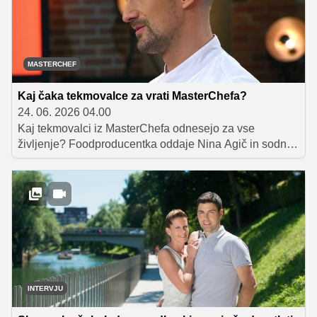
MASTERCHEF
Kaj čaka tekmovalce za vrati MasterChefa?
24. 06. 2026 04.00
Kaj tekmovalci iz MasterChefa odnesejo za vse
življenje? Foodproducentka oddaje Nina Agič in sodnik
Mojmir Šiftar razkrivata, kako MasterChef premika meje,
gradi samozavest in zakaj iz najbolj znane kuhinje
nihče ne odide enak. Prijave v novo sezono
MasterChefa so že odprte.
INTERVJU