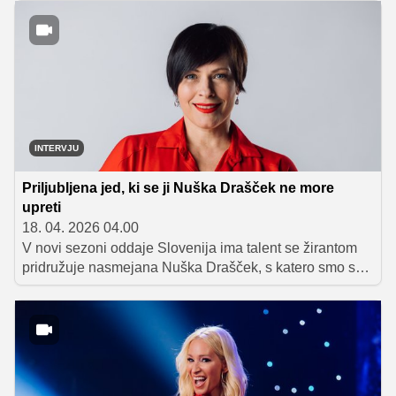
tudi tukaj ključ v pravem ravnovesju različnih talentov,
močnih emocij in energije, ki poveže vse skupaj. Ob tem
smo se z voditeljem Sašem Staretom pogovorili tudi o
njegovih kulinaričnih navadah med snemanji.
INTERVJU
Priljubljena jed, ki se ji Nuška Drašček ne more
upreti
18. 04. 2026 04.00
V novi sezoni oddaje Slovenija ima talent se žirantom
pridružuje nasmejana Nuška Drašček, s katero smo se v
času snemanja oddaje pogovarjali o njenih prehranskih
navadah, najljubših jedeh in tudi o tem, kako bi
priljubljeno oddajo opisala skozi kulinariko.