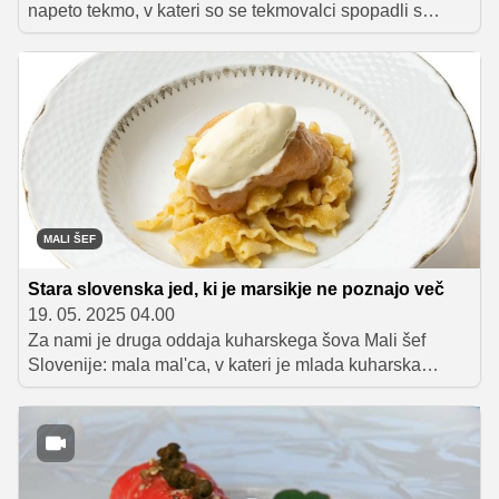
napeto tekmo, v kateri so se tekmovalci spopadli s
pripravo kompleksnih jedi pod pritiskom. Davidina
skupina je s popolnim usklajevanjem in inovativnimi
okusi prepričala sodnike, medtem ko so se v rdeči
skupini pojavili izzivi v komunikaciji.
MALI ŠEF
Stara slovenska jed, ki je marsikje ne poznajo več
19. 05. 2025 04.00
Za nami je druga oddaja kuharskega šova Mali šef
Slovenije: mala mal'ca, v kateri je mlada kuharska
virtuozinja Olivija Vodovnik tradicionalno zasavsko jed
grenadirmarš s pomočjo chefinje Mojce Trnovec spretno
nadgradila v uravnoteženo in hranljivo kosilo iz dveh
sestavin, ki ju nismo ravno vajeni skupaj: testenin in
jabolk!