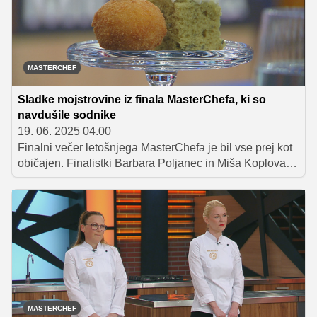
uspehu in načrtih s prejeto nagrado.
MASTERCHEF
Sladke mojstrovine iz finala MasterChefa, ki so
navdušile sodnike
19. 06. 2025 04.00
Finalni večer letošnjega MasterChefa je bil vse prej kot
običajen. Finalistki Barbara Poljanec in Miša Koplova
sta 10-hodni meni zaključili z izjemnimi sladkimi
stvaritvami, za katere sta obe dosegli popoln rezultat –
10 točk od vseh treh sodnikov. V članku razkrivamo
recepte štirih krožnikov, ki so zaznamovali finalni večer:
dve domiselni sladici in dva presenetljiva petite four
posladka.
MASTERCHEF