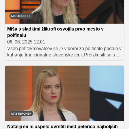
MASTERCHEF
Miša s sladkimi žlikrofi osvojila prvo mesto v
polfinalu
06. 06. 2025 12.01
Vseh pet tekmovalcev se je v borbi za polfinale podalo v
kuhanje tradicionalne slovenske jedi. Preizkusili so se v
zahtevni preobrazbi klasičnih idrijskih žlikrofov v
sladico. Miša je s svojim inovativnim pristopom in drzno
kombinacijo okusov navdušila sodnike ter si prikuhala
prvo mesto v polfinalu.
MASTERCHEF
Nataliji se ni uspelo uvrstiti med peterico najboljših