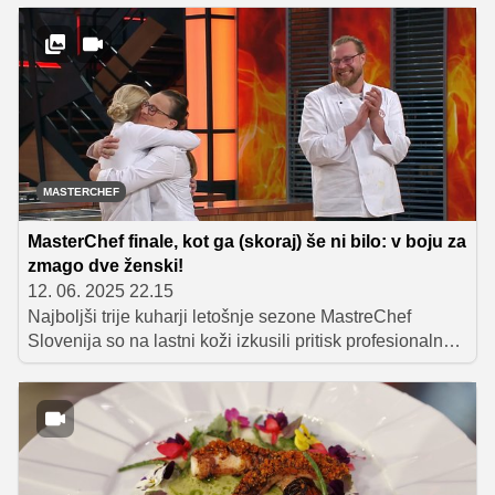
finalno oddajo.
MASTERCHEF
MasterChef finale, kot ga (skoraj) še ni bilo: v boju za
zmago dve ženski!
12. 06. 2025 22.15
Najboljši trije kuharji letošnje sezone MastreChef
Slovenija so na lastni koži izkusili pritisk profesionalne
kuhinje. V zahtevnem izzivu so morali pripraviti kar 36
krožnikov, pri čemer so imeli za kuhanje trihodnega
menija na voljo samo dve uri. Ponesrečena glavna jed
je Jureta stala velikega finala, v katerem se bosta
pomerili Miša in Barbara Potočnik, ki bosta prvič v
zgodovini slovenskega šova pripravljali 10-hodni meni.