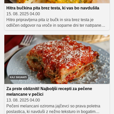
Hitra bučkina pita brez testa, ki vas bo navdušila
15. 08. 2025 04.00
Hitro pripravljena pita iz bučk in sira brez testa je
odličen odgovor na vroče in soparne dni ter natrpane
delovne tedne, postrežete pa jo lahko kot predjed,
prilogo ali glavno jed.
KAJ SKUHATI
Za prste oblizniti! Najboljši recepti za pečene
melancane v pečici
13. 08. 2025 04.00
Pečeni melancani oziroma jajčevci so prava poletna
poslastica, ki navduši z nežno teksturo in bogatim