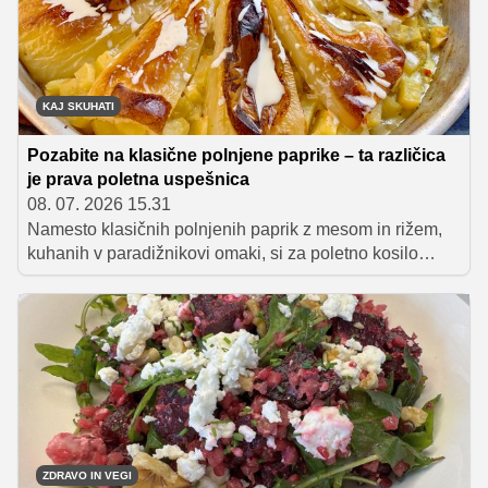
KAJ SKUHATI
Pozabite na klasične polnjene paprike – ta različica
je prava poletna uspešnica
08. 07. 2026 15.31
Namesto klasičnih polnjenih paprik z mesom in rižem,
kuhanih v paradižnikovi omaki, si za poletno kosilo
pripravite slastne paprike s krompirjem iz pečice. Gre za
zelo okusno, poceni in nasitno brezmesno jed, h kateri
se prileže kruh, s katerim boste pekač pomazali do
zadnje kapljice!
ZDRAVO IN VEGI