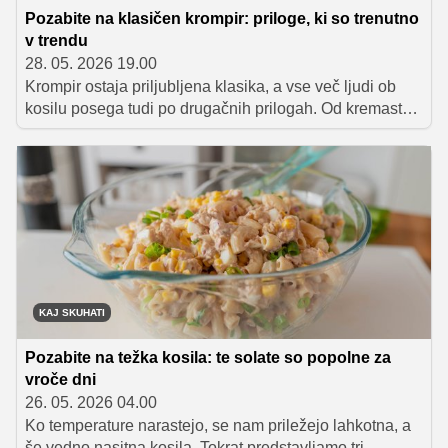
Pozabite na klasičen krompir: priloge, ki so trenutno
v trendu
28. 05. 2026 19.00
Krompir ostaja priljubljena klasika, a vse več ljudi ob
kosilu posega tudi po drugačnih prilogah. Od kremaste
polente do pečene zelenjave in kuskusa –
predstavljamo vam sedem okusnih prilog, ki so trenutno
pravi hit v domačih kuhinjah in s katerimi lahko kosilo v
hipu dvignete na nov nivo.
KAJ SKUHATI
Pozabite na težka kosila: te solate so popolne za
vroče dni
26. 05. 2026 04.00
Ko temperature narastejo, se nam priležejo lahkotna, a
še vedno nasitna kosila. Tokrat predstavljamo tri