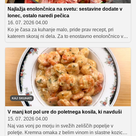
Najlažja enolončnica na svetu: sestavine dodate v
lonec, ostalo naredi pečica
16. 07. 2026 04.00
Ko je časa za kuhanje malo, pride prav recept, pri
katerem skoraj ni dela. Za to enostavno enolončnico vse
sestavine samo narežemo, dodamo v lonec in
postavimo v pečico, kjer se počasi skuhajo v okusno in
nasitno jed na žlico. Idealna je za dni, ko želimo manj
časa preživeti v kuhinji, a vseeno postreči okusen
domač obrok.
KAJ SKUHATI
V manj kot pol ure do poletnega kosila, ki navduši
15. 07. 2026 04.00
Naj vas vonj po morju in svežih zeliščih popelje v
poletje. Kremna omaka z belim vinom in slastne kozice