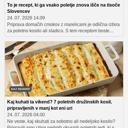
To je recept, ki ga vsako poletje znova išče na tisoče
Slovencev
24. 07. 2026 14.09
Priprava domačih cmokov z marelicami je odlična izbira
za poletno kosilo ali sladico. S tem receptom boste
ustvarili mehke in sočne cmoke, polne okusa in
spominov na otroštvo. Privoščite si to slastno poslastico
kar takoj!
KAJ SKUHATI
Kaj kuhati ta vikend? 7 poletnih družinskih kosil,
pripravljenih v manj kot eni uri
24. 07. 2026 04.00
Ne veste, kaj skuhati za sobotno ali nedeljsko kosilo?
Pripravili smo izbor sedmih okusnih poletnih jedi, ki so