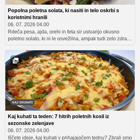
Popolna poletna solata, ki nasiti in telo oskrbi s
koristnimi hranili
06. 07. 2026 04.00
Rdeča pesa, ajda, orehi in feta sir ustvarijo okusno
poletno solato, ki ni le osvežilna, ampak tudi zelo zdrava
in hranljiva. Odlična izbira za lahko kosilo, večerjo ali
zdrav obrok, ki vas bo prijetno nasitil.
KAJ SKUHATI
Kaj kuhati ta teden: 7 hitrih poletnih kosil iz
sezonske zelenjave
06. 07. 2026 04.00
Iščete ideje, kaj kuhati v prihajajočem tednu? Zbrali smo