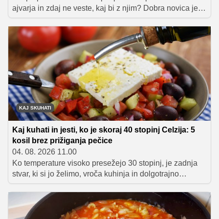
ajvarja in zdaj ne veste, kaj bi z njim? Dobra novica je,
da je ta priljubljen zelenjavni namaz veliko bolj
vsestranski, kot se zdi na prvi pogled. Z njim lahko
popestrite testenine, omake, sendviče, namaze in
številne druge jedi.
KAJ SKUHATI
Kaj kuhati in jesti, ko je skoraj 40 stopinj Celzija: 5
kosil brez prižiganja pečice
04. 08. 2026 11.00
Ko temperature visoko presežejo 30 stopinj, je zadnja
stvar, ki si jo želimo, vroča kuhinja in dolgotrajno
kuhanje. Pečica ostane ugasnjena, težke jedi pa
zamenjajo sveže, hitro pripravljene kombinacije, ki nas
nasitijo, a ne obremenijo.