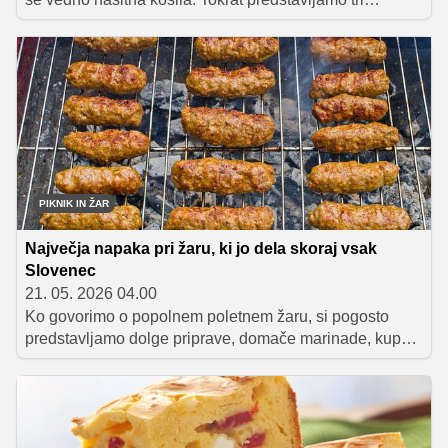
osvežilne solate, ki so odlična izbira za kosilo, pripravo
obrokov vnaprej ali malico za v službo – od testeninske
solate do hrustljave solate s piščancem.
PIKNIK IN ŽAR
Največja napaka pri žaru, ki jo dela skoraj vsak
Slovenec
21. 05. 2026 04.00
Ko govorimo o popolnem poletnem žaru, si pogosto
predstavljamo dolge priprave, domače marinade, kup
posode in nekoga, ki ves večer stoji ob rešetki ter skrbi,
da se nič ne zažge. V resnici pa so najboljši poletni
trenutki običajno precej bolj preprosti. Gre za spontana
druženja, hladno pijačo, ljudi, ki jih imamo radi in hrano,