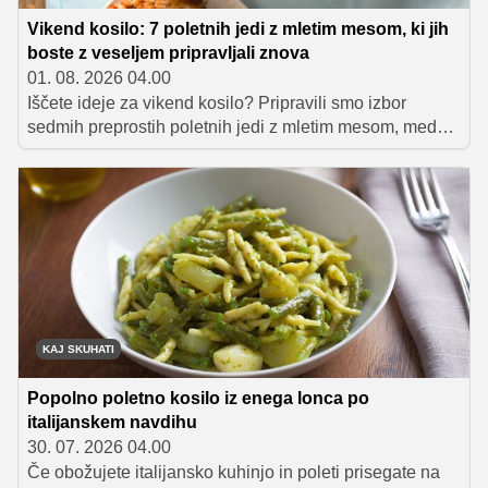
Vikend kosilo: 7 poletnih jedi z mletim mesom, ki jih
boste z veseljem pripravljali znova
01. 08. 2026 04.00
Iščete ideje za vikend kosilo? Pripravili smo izbor
sedmih preprostih poletnih jedi z mletim mesom, med
katerimi boste našli vse od lahke musake z bučkami do
hitrih piščančjih takosov in pečenih jajčevcev z bogatim
mesnim nadevom.
KAJ SKUHATI
Popolno poletno kosilo iz enega lonca po
italijanskem navdihu
30. 07. 2026 04.00
Če obožujete italijansko kuhinjo in poleti prisegate na