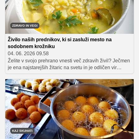
ZDRAVO IN VEGI
Živilo naših prednikov, ki si zasluži mesto na
sodobnem krožniku
04. 06. 2026 09.58
Želite v svojo prehrano vnesti več zdravih živil? Ječmen
je ena najstarejših žitaric na svetu in je odličen vir
vlaknin ter mineralov. Preverite, kako ga vključiti v
poletne jedi, od solat do enolončnic, in zakaj je ješprenj
idealen za pripravo vnaprej.
KAJ SKUHATI