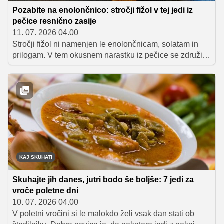
Pozabite na enolončnico: stročji fižol v tej jedi iz
pečice resnično zasije
11. 07. 2026 04.00
Stročji fižol ni namenjen le enolončnicam, solatam in
prilogam. V tem okusnem narastku iz pečice se združi s
sočnim piščancem in puhasto jajčno zmesjo ter nastane
lahko, a nasitno poletno kosilo, ki vas bo navdušilo z
odličnim okusom.
KAJ SKUHATI
Skuhajte jih danes, jutri bodo še boljše: 7 jedi za
vroče poletne dni
10. 07. 2026 04.00
V poletni vročini si le malokdo želi vsak dan stati ob