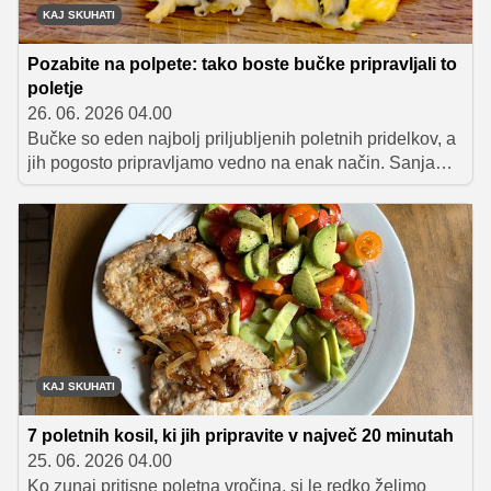
KAJ SKUHATI
Pozabite na polpete: tako boste bučke pripravljali to
poletje
26. 06. 2026 04.00
Bučke so eden najbolj priljubljenih poletnih pridelkov, a
jih pogosto pripravljamo vedno na enak način. Sanja
Sirk predlaga okusno alternativo: pečene bučkine rolice
s sirom in pršutom, ki so hitro pripravljene, privlačnega
videza in polnega okusa.
KAJ SKUHATI
7 poletnih kosil, ki jih pripravite v največ 20 minutah
25. 06. 2026 04.00
Ko zunaj pritisne poletna vročina, si le redko želimo