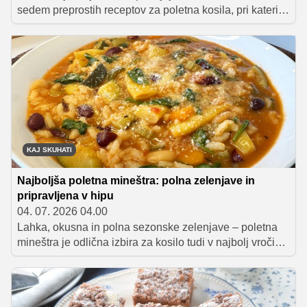
sedem preprostih receptov za poletna kosila, pri katerih
so v ospredju sveže sestavine in hitra priprava. Na
tedenskem jedilniku so testenine, omleta, mineštra,
zelenjavni polpeti in druge jedi, ki bodo navdušile vso
družino.
KAJ SKUHATI
Najboljša poletna mineštra: polna zelenjave in
pripravljena v hipu
04. 07. 2026 04.00
Lahka, okusna in polna sezonske zelenjave – poletna
mineštra je odlična izbira za kosilo tudi v najbolj vročih
dneh. Tokratna različica je pripravljena iz treh vrst fižola,
zato je še posebej nasitna, njena priprava pa je zelo
preprosta.