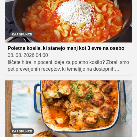
KAJ SKUHATI
Poletna kosila, ki stanejo manj kot 3 evre na osebo
03. 08. 2026 04.00
Iščete hitre in poceni ideje za poletno kosilo? Zbrali smo
pet preverjenih receptov, ki temeljijo na dostopnih
sestavinah z vrta in iz shrambe. Preprosta navodila vam
bodo pomagala pripraviti odlične obroke brez
zapletenega kuhanja med tednom.
KAJ SKUHATI