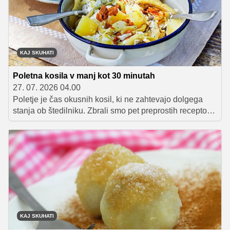
KAJ SKUHATI
Poletna kosila v manj kot 30 minutah
27. 07. 2026 04.00
Poletje je čas okusnih kosil, ki ne zahtevajo dolgega
stanja ob štedilniku. Zbrali smo pet preprostih receptov,
ki so pripravljeni v največ pol ure, a so kljub hitri pripravi
polni okusa. Od kremastih njokov do lahkih sezonskih
jedi – to so ideje za dni, ko želimo dobro jesti brez
kompliciranja.
KAJ SKUHATI