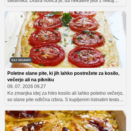
štedilniku. Dobra novica je, da nekatere jedi z nekaj
počitka postanejo še okusnejše. Zbrali smo sedem jedi,
ki jih lahko brez skrbi pripravite dan prej – naslednji dan
bodo okusi še bolj povezani, priprava kosila pa bo
bistveno hitrejša.
KAJ SKUHATI
Poletne slane pite, ki jih lahko postrežete za kosilo,
večerjo ali na pikniku
09. 07. 2026 09.27
Ko zmanjka idej za hitro kosilo ali lahko poletno večerjo,
so slane pite odlična izbira. S kupljenim listnatim testom
so pripravljene v rekordnem času, okusne pa so tako
sveže pečene kot tudi hladne. Zbrali smo pet preprostih
receptov, ki jih lahko pripravite tudi za piknik ali ponudite
gostom na vrtni zabavi.