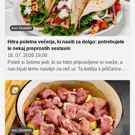
KAJ SKUHATI
Hitra poletna večerja, ki nasiti za dolgo: potrebujete
le nekaj preprostih sestavin
16. 07. 2026 19.00
Poleti si želimo jedi, ki so hitro pripravljene in sveže, a
nas kljub temu nasitijo za več ur. Ta tortilja s piščancem,
zelenjavo in jogurtovim prelivom je odlična izbira za
lahko poletno večerjo, saj združuje kakovostne
beljakovine in ravno prav ogljikovih hidratov.
Pripravljena je v manj kot pol ure, sestavine pa lahko
prilagodite svojemu okusu.
KAJ SKUHATI