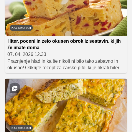
ki je okusna brez nepotrebnega kompliciranja. In prav
zato ni nič narobe, če si pripravo olajšamo.
KAJ SKUHATI
Hiter, poceni in zelo okusen obrok iz sestavin, ki jih
že imate doma
07. 04. 2026 12.33
Praznjenje hladilnika še nikoli ni bilo tako zabavno in
okusno! Odkrijte recept za carsko pito, ki je hkrati hiter,
poceni in popoln za porabo ostankov hrane. Z lahkoto
boste pripravili zlato zapečeno pito, polno okusov, ki bo
navdušila vso družino, primerna pa je za zajtrk, kosilo
ali večerjo ali pa kot prigrizek, ki ga postrežemo na
pikniku ali domači zabavi.
KAJ SKUHATI