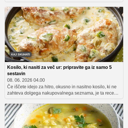
testenine s peso, feta sirom in hrustljavimi oreščki, ki je
pripravljen v pičlih nekaj minutah. Ta hitra poletna jed
izpod rok Matica Mačka je idealna izbira za ljubitelje
lahkih brezmesnih obrokov.
KAJ SKUHATI
Kosilo, ki nasiti za več ur: pripravite ga iz samo 5
sestavin
08. 06. 2026 04.00
Če iščete idejo za hitro, okusno in nasitno kosilo, ki ne
zahteva dolgega nakupovalnega seznama, je ta recept
odlična izbira. Sočen piščanec, sezonske bučke in grški
jogurt ustvarijo lahkotno, a hkrati zelo nasitno jed, ki jo
pripravite v manj kot pol ure.