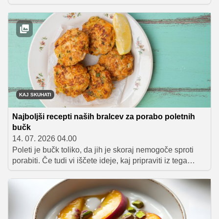
ustvarijo popolno harmonijo okusov. To je tisto popolno
kosilo, ob katerem boste z veseljem pomazali celo
ponev do zadnje kapljice!
KAJ SKUHATI
Najboljši recepti naših bralcev za porabo poletnih
bučk
14. 07. 2026 04.00
Poleti je bučk toliko, da jih je skoraj nemogoče sproti
porabiti. Če tudi vi iščete ideje, kaj pripraviti iz tega
vsestranskega poletnega pridelka, ste na pravem mestu.
Zbrali smo pet priljubljenih receptov naših bralcev, ki
dokazujejo, da so bučke odlična osnova za okusna
kosila in večerje.