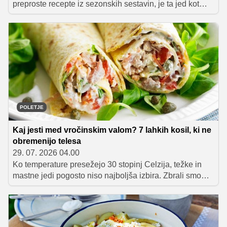
preproste recepte iz sezonskih sestavin, je ta jed kot
nalašč za vas. Testenine po ligurijsko združujejo pesto,
krompir, stročji fižol in testenine v okusno, hranljivo in
presenetljivo preprosto kosilo, ki ga pripravimo v enem
loncu.
POLETJE
Kaj jesti med vročinskim valom? 7 lahkih kosil, ki ne
obremenijo telesa
29. 07. 2026 04.00
Ko temperature presežejo 30 stopinj Celzija, težke in
mastne jedi pogosto niso najboljša izbira. Zbrali smo
sedem lahkih poletnih kosil, ki osvežijo, nasitijo in
telesa ne obremenijo. Na seznamu so poletne solate,
hladna juha, tortilje in mediteranski zavitki, ki so idealni
za najbolj vroče dni.