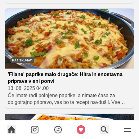
okusom. Lahko jih nadevate, obložite s sirom ali pa
spremenite v slastne zloženke. Na kup smo zbrali
različne ideje in recepte, s katerimi boste iz te
vsestranske zelenjave v pečici ustvarili okusne priloge
ali samostojne jedi.
KAJ SKUHATI
'Filane' paprike malo drugače: Hitra in enostavna
priprava v eni ponvi
13. 08. 2025 04.00
Če imate radi polnjene paprike, a nimate časa za
dolgotrajno pripravo, vas bo ta recept navdušil. Vse
okuse te priljubljene jedi boste ujeli v eni ponvi, brez
polnjenja paprik in dolgega kuhanja – jed je pripravljena
v le 45 minutah.