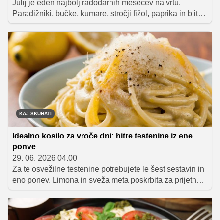
Julij je eden najbolj radodarnih mesecev na vrtu.
Paradižniki, bučke, kumare, stročji fižol, paprika in blitva
ponujajo nešteto možnosti za pripravo lahkih in okusnih
sezonskih jedi. Zbrali smo osem receptov, s katerimi
boste izkoristili najboljše, kar ponuja domači vrt.
KAJ SKUHATI
Idealno kosilo za vroče dni: hitre testenine iz ene
ponve
29. 06. 2026 04.00
Za te osvežilne testenine potrebujete le šest sestavin in
eno ponev. Limona in sveža meta poskrbita za prijetno
svežino, medtem ko nariban sir in škrobnata voda od
kuhanja testenin ustvarita bogato, svilnato omako brez
kančka smetane.