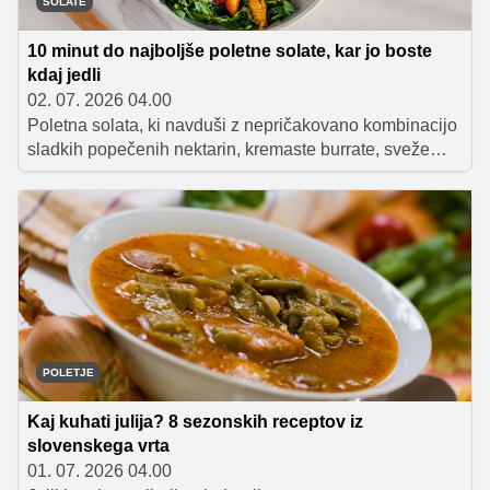
SOLATE
10 minut do najboljše poletne solate, kar jo boste
kdaj jedli
02. 07. 2026 04.00
Poletna solata, ki navduši z nepričakovano kombinacijo
sladkih popečenih nektarin, kremaste burrate, sveže
rukole in aromatične bazilike. Vse skupaj poveže domač
balzamični preliv, rezultat pa je lahka, a izjemno okusna
jed, ki jo pripravite v nekaj minutah.
POLETJE
Kaj kuhati julija? 8 sezonskih receptov iz
slovenskega vrta
01. 07. 2026 04.00