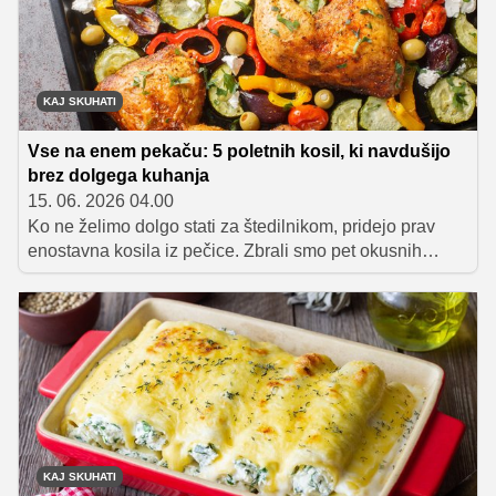
KAJ SKUHATI
Vse na enem pekaču: 5 poletnih kosil, ki navdušijo
brez dolgega kuhanja
15. 06. 2026 04.00
Ko ne želimo dolgo stati za štedilnikom, pridejo prav
enostavna kosila iz pečice. Zbrali smo pet okusnih
poletnih receptov, ki jih pripravite na enem pekaču – z
manj posode, manj dela in veliko okusa.
KAJ SKUHATI