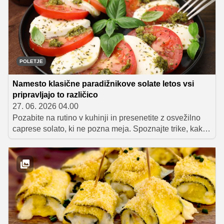
POLETJE
Namesto klasične paradižnikove solate letos vsi
pripravljajo to različico
27. 06. 2026 04.00
Pozabite na rutino v kuhinji in presenetite z osvežilno
caprese solato, ki ne pozna meja. Spoznajte trike, kako
z menjavo sira, dodatkom sadja ali pesta ustvariti
nepozabno poletno jed, ki bo hit vašega naslednjega
piknika.