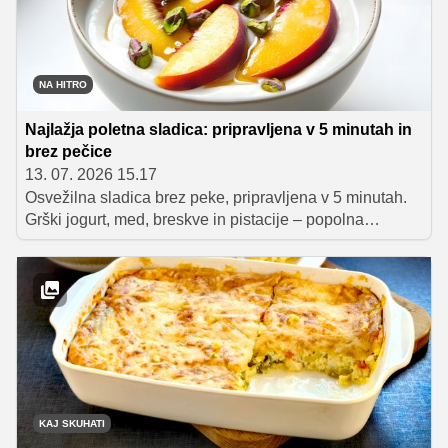
NA HITRO
Najlažja poletna sladica: pripravljena v 5 minutah in
brez pečice
13. 07. 2026 15.17
Osvežilna sladica brez peke, pripravljena v 5 minutah.
Grški jogurt, med, breskve in pistacije – popolna
kombinacija za vroče poletne dni.
KAJ SKUHATI