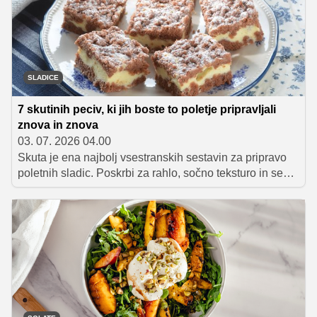
SLADICE
7 skutinih peciv, ki jih boste to poletje pripravljali
znova in znova
03. 07. 2026 04.00
Skuta je ena najbolj vsestranskih sestavin za pripravo
poletnih sladic. Poskrbi za rahlo, sočno teksturo in se
odlično ujame s sezonskim sadjem, kot so marelice,
breskve in jagodičevje. Zbrali smo sedem odličnih
receptov za skutina peciva, ki bodo navdušila tako ob
popoldanski kavi kot ob posebnih priložnostih.