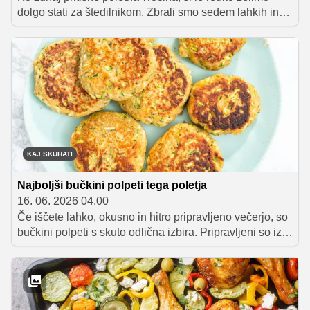
dolgo stati za štedilnikom. Zbrali smo sedem lahkih in
okusnih kosil, ki jih lahko pripravite v 20 minutah ali pa
še manj – od osvežilne kumarične juhe in testenin z
burrato do barvite testeninske solate ter sardel z lahko
prilogo.
KAJ SKUHATI
Najboljši bučkini polpeti tega poletja
16. 06. 2026 04.00
Če iščete lahko, okusno in hitro pripravljeno večerjo, so
bučkini polpeti s skuto odlična izbira. Pripravljeni so iz
nekaj osnovnih sestavin, vsebujejo veliko beljakovin in
vlaknin, hkrati pa imajo nizko energijsko vrednost, zato
so odlična izbira za lahkoten zaključek dneva.