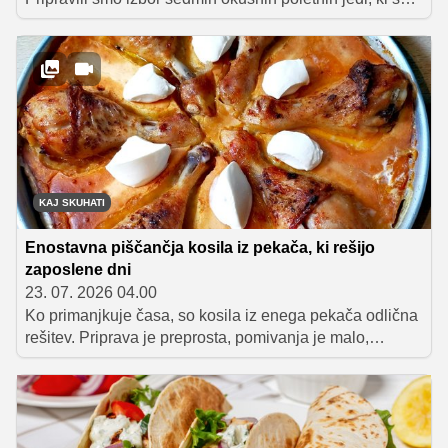
primerne za vso družino, pripravljene pa so v manj kot
eni uri. Med njimi boste našli vse od testenin in rižote do
zelenjavnih in ribjih jedi ter priljubljenega piščančjega
gyrosa.
KAJ SKUHATI
Enostavna piščančja kosila iz pekača, ki rešijo
zaposlene dni
23. 07. 2026 04.00
Ko primanjkuje časa, so kosila iz enega pekača odlična
rešitev. Priprava je preprosta, pomivanja je malo,
rezultat pa so sočni in okusni obroki. Zbrali smo recepte
za enostavna piščančja kosila na enem pekaču, ki bodo
olajšala kuhanje tudi v najbolj zaposlenih dneh.