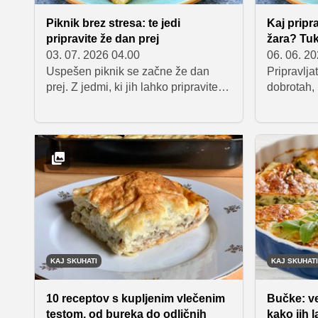
Piknik brez stresa: te jedi
Kaj pripra
pripravite že dan prej
žara? Tuka
03. 07. 2026 04.00
06. 06. 2
Uspešen piknik se začne že dan
Pripravlja
prej. Z jedmi, ki jih lahko pripravite
dobrotah, 
vnaprej, boste na dan druženja
tudi za ok
prihranili čas, hkrati pa poskrbeli za
skrbite! Z
pestro in okusno obloženo mizo.
paleto oku
Zbrali smo devet receptov, ki so
domače z
odlični tudi hladni in jih bodo gostje
spremenil
z veseljem poskusili.
doživetje!
KAJ SKUHATI
KAJ SKUHATI
10 receptov s kupljenim vlečenim
Bučke: ve
testom, od bureka do odličnih
kako jih 