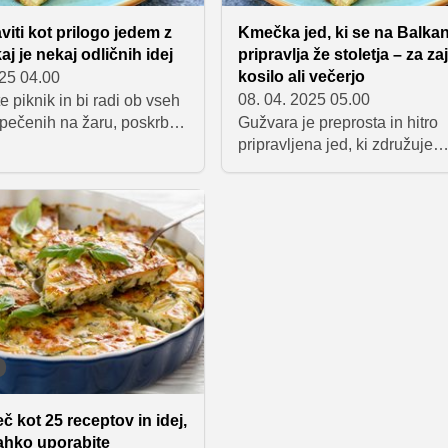
viti kot prilogo jedem z
Kmečka jed, ki se na Balka
j je nekaj odličnih idej
pripravlja že stoletja – za zaj
kosilo ali večerjo
025 04.00
08. 04. 2025 05.00
te piknik in bi radi ob vseh
pečenih na žaru, poskrbeli
Gužvara je preprosta in hitro
usne priloge? Nič ne
pripravljena jed, ki združuje
a vas smo pripravili celo
najboljše okuse Balkana. Nj
snih idej, ki bodo vaše
hrustljava skorjica in sočen 
abave na prostem
poskrbita za popoln obrok, ki 
e v pravo gurmansko
priljubljen pri vseh generacij
glede na to, ali jo pripravljate
zajtrk, kosilo ali večerjo, guž
vedno navduši s svojo prepro
in bogatim okusom!
č kot 25 receptov in idej,
lahko uporabite