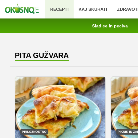
RECEPTI
KAJ SKUHATI
ZDRAVO I
Sladice in peciva
PITA GUŽVARA
PRILOŽNOSTNO
PIKNIK IN ŽA