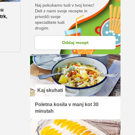
Naj pokukamo tudi v tvoj lonec!
nu
Deli z nami svoje recepte in
trk,
privošči svoje
specialitete tudi
drugim.
Oddaj recept
ena
nadev
je
ah. Ne
 za
vara
stostjo
Kaj skuhati
Poletna kosila v manj kot 30
minutah