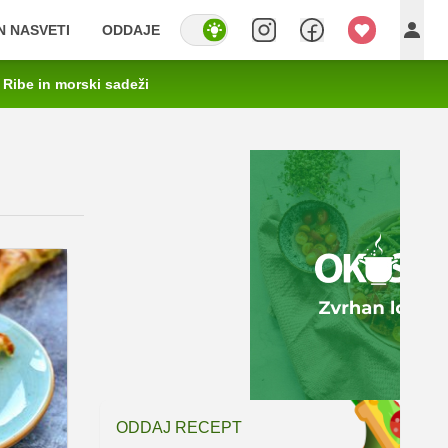
IN NASVETI
ODDAJE
Ribe in morski sadeži
ODDAJ RECEPT