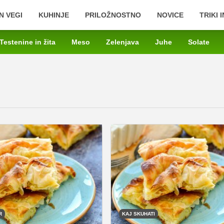
N VEGI
KUHINJE
PRILOŽNOSTNO
NOVICE
TRIKI 
Testenine in žita
Meso
Zelenjava
Juhe
Solate
R
KAJ SKUHATI