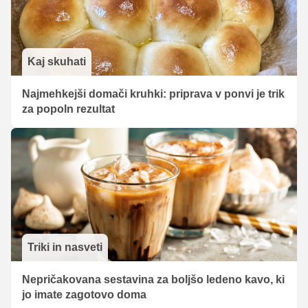
Kaj skuhati
Najmehkejši domači kruhki: priprava v ponvi je trik
za popoln rezultat
Triki in nasveti
Nepričakovana sestavina za boljšo ledeno kavo, ki
jo imate zagotovo doma