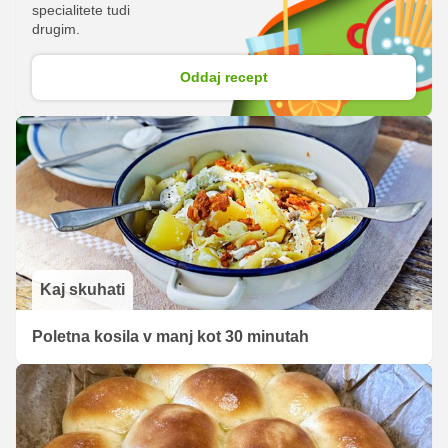
specialitete tudi
drugim.
Oddaj recept
Kaj skuhati
Poletna kosila v manj kot 30 minutah