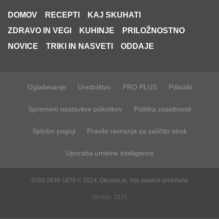
DOMOV
RECEPTI
KAJ SKUHATI
ZDRAVO IN VEGI
KUHINJE
PRILOŽNOSTNO
NOVICE
TRIKI IN NASVETI
ODDAJE
Oglaševanje
Uredništvo
PRO PLUS
Piškotki
Spremeni nastavitve piškotkov
Politika zasebnosti
Splošni pogoji
Pravila ravnanja za zaščito otrok
Uporaba umetne inteligence
ISSN 2630-1679 © 2024, Okusno.je, Vse pravice pridržane
Verzija: 1875