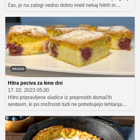
čas, je na zalogi vedno dobro imeti nekaj hitrih in
preprostih receptov. Takih, ki so pripravljeni zgolj v 30
minutah ali pa še manj. Za vsak dan v tednu smo vam
pripravili en predlog in dodali še dve hitri sladici, ki ju
lahko pripravite za vikend.
PECIVO
Hitra peciva za lene dni
17. 02. 2023 05.00
Hitro pripravljene sladice iz preprostih domačih
sestavin, ki po možnosti tudi ne potrebujejo tehtanja
sestavin in dolgotrajnega mešanja, so dobrodošle v
vsaki kuhinji. Predstavljamo vam pet receptov, ki so
primerni za lenobne dni, sladice pa so kljub temu tako
dobre, da jih boste zagotovo večkrat pripravili.