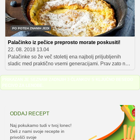
PO POTEH ZNANIH JEDI
Palačinko iz pečice preprosto morate poskusiti!
22. 08. 2018 13.04
Palačinke so že več stoletij ena najbolj priljubljenih
sladic med praktično vsemi generacijami. Prav zato ne
čudi, da so skozi čas doživljale različne spremembe,
predvsem kar zadeva debelino, nadev, dodatke. Med
PRIKAZAN JE SEZNAM ZADNJIH 3 ČLANKOV S KLJUČNO BESEDO
prav posebne vrste palačink sodi nemška različica,
PECIVO ZA LENOBE
.
imenovana tudi 'Dutch baby', za pripravo katere vam ni
potrebno neutrudno stati pred štedilnikom – pripravite jo
namreč kar v pečici.
ODDAJ RECEPT
Naj pokukamo tudi v tvoj lonec!
Deli z nami svoje recepte in
privošči svoje