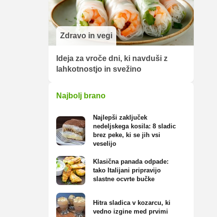
Zdravo in vegi
Ideja za vroče dni, ki navduši z
lahkotnostjo in svežino
Najbolj brano
Najlepši zaključek
nedeljskega kosila: 8 sladic
brez peke, ki se jih vsi
veselijo
Klasična panada odpade:
tako Italijani pripravijo
slastne ocvrte bučke
Hitra sladica v kozarcu, ki
vedno izgine med prvimi