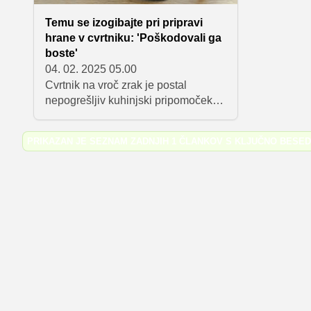
Temu se izogibajte pri pripravi
hrane v cvrtniku: 'Poškodovali ga
boste'
04. 02. 2025 05.00
Cvrtnik na vroč zrak je postal
nepogrešljiv kuhinjski pripomoček,
saj omogoča pripravo hrustljavih jedi
z minimalno količino olja. Mnogi pri
PRIKAZAN JE SEZNAM ZADNJIH 1 ČLANKOV S KLJUČNO BESE
tem posegajo po olju v razpršilu,
toda ali ste vedeli, da lahko ti
pripomočki dolgoročno poškodujejo
vašo napravo? V nadaljevanju
preberite, zakaj je to težava, kako se
ji izogniti in katere alternative so
boljša izbira za ohranjanje vašega
cvrtnika v odličnem stanju.