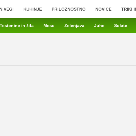
N VEGI
KUHINJE
PRILOŽNOSTNO
NOVICE
TRIKI 
Testenine in žita
Meso
Zelenjava
Juhe
Solate