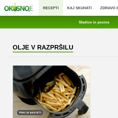
RECEPTI
KAJ SKUHATI
ZDRAVO I
Sladice in peciva
OLJE V RAZPRŠILU
TRIKI IN NASVETI