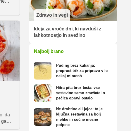
dne
 Tuna s
Zdravo in vegi
ranskih
Ideja za vroče dni, ki navduši z
otežen
lahkotnostjo in svežino
ljšemu
dzoru
Najbolj brano
Puding brez kuhanja:
preprost trik za pripravo v le
nekaj minutah
Hitra pita brez testa: vse
sestavine samo zmešate in
pečica opravi ostalo
Ne drobtine ali jajce: to je
ključna sestavina za bolj
o, da
mehke in sočne mesne
 ga
polpete
ijo, vse