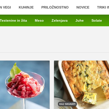
N VEGI
KUHINJE
PRILOŽNOSTNO
NOVICE
TRIKI 
Testenine in žita
Meso
Zelenjava
Juhe
Solate
KAJ SKUHATI