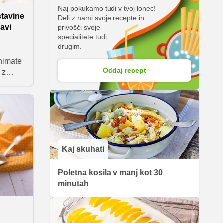
Naj pokukamo tudi v tvoj lonec!
stavine
Deli z nami svoje recepte in
avi
privošči svoje
specialitete tudi
drugim.
nimate
Oddaj recept
 z
kot
di,
e, da
ltat je
tljavo
ico ter
Kaj skuhati
te.
Poletna kosila v manj kot 30
minutah