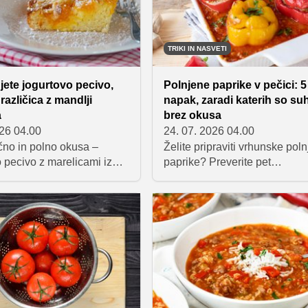
TRIKI IN NASVETI
ete jogurtovo pecivo,
Polnjene paprike v pečici: 5
različica z mandlji
napak, zaradi katerih so su
a
brez okusa
026 04.00
24. 07. 2026 04.00
čno in polno okusa –
Želite pripraviti vrhunske pol
 pecivo z marelicami iz
paprike? Preverite pet
odlična različica
najpogostejših napak, zaradi 
nega jogurtovega peciva.
nadev postane suh ali trd, in o
mbinacije mandljev in
praktične nasvete, s katerimi
lih marelic je vsak grižljaj
vaše paprike iz pečice vsakič
j bogat. Preprosto pecivo
popolno uspele.
 skodelici kave ali čaja,
a se obnese tudi na
zabavah in izletih.