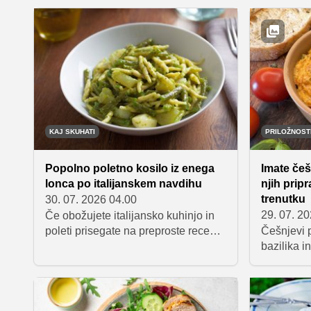
shrambe. Preprosta navodila vam
limonade.
bodo pomagala pripraviti odlične
navdušuje 
obroke brez zapletenega kuhanja
okusom in
med tednom.
pripravo. 
potrebujem
ustvarijo 
napitek, ki
kremast.
KAJ SKUHATI
PRILOŽNOS
Popolno poletno kosilo iz enega
Imate češ
lonca po italijanskem navdihu
njih pripr
trenutku
30. 07. 2026 04.00
29. 07. 2
Če obožujete italijansko kuhinjo in
poleti prisegate na preproste recepte
Češnjevi p
iz sezonskih sestavin, je ta jed kot
bazilika i
nalašč za vas. Testenine po
peščica se
ligurijsko združujejo pesto, krompir,
namaz, ki
stročji fižol in testenine v okusno,
prvem griž
hranljivo in presenetljivo preprosto
svežem al