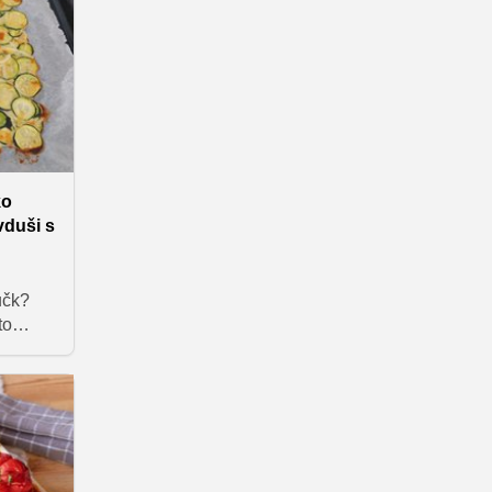
no za
nja se
o, ki je
i.
ko
vduši s
bučk?
to
novne
datkom
mno