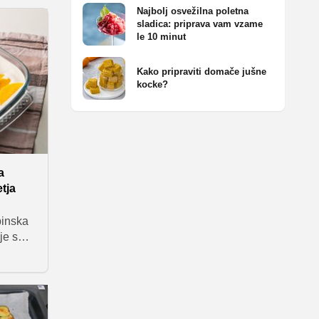
pa
Najbolj osvežilna poletna
o
sladica: priprava vam vzame
le 10 minut
nje
Kako pripraviti domače jušne
kocke?
a
etja
ipinska
je s
im
ava je
: