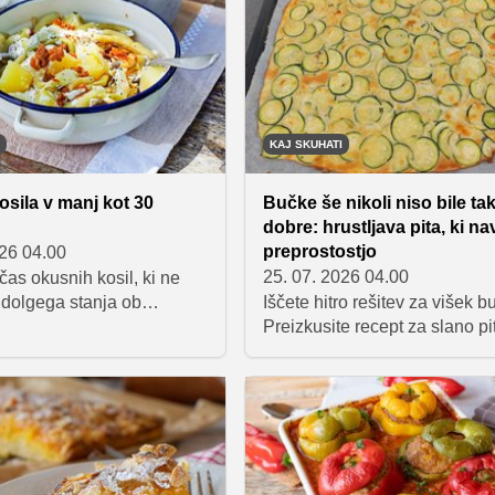
ali kot dodatek mesu,
kondenzirano mleko in smeta
ečeni zelenjavi. Njegova
stepanje. Po nekaj urah hlaje
omanjkljivost? Pojedli ga
plasti povežejo v sočno sladic
o hitreje, kot bi si želeli.
kot nalašč za vroče poletne dn
KAJ SKUHATI
osila v manj kot 30
Bučke še nikoli niso bile ta
dobre: hrustljava pita, ki na
preprostostjo
026 04.00
25. 07. 2026 04.00
 čas okusnih kosil, ki ne
 dolgega stanja ob
Iščete hitro rešitev za višek 
. Zbrali smo pet preprostih
Preizkusite recept za slano pi
ki so pripravljeni v največ
scarpaccia, ki zahteva le os
so kljub hitri pripravi polni
sestavine in malo časa. Z do
 kremastih njokov do
koruzne moke bo pita vselej
onskih jedi – to so ideje za
popolnoma hrustljava, njena
limo dobro jesti brez
priprava pa preprosta in izje
nja.
praktična.