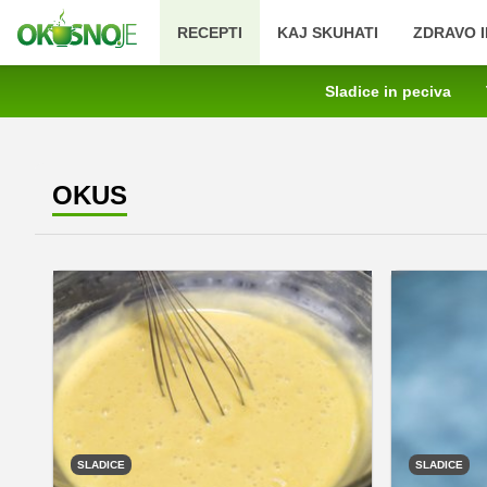
RECEPTI
KAJ SKUHATI
ZDRAVO I
Sladice in peciva
OKUS
SLADICE
SLADICE