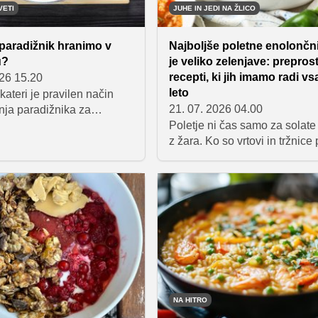
VETI
JUHE IN JEDI NA ŽLICO
 paradižnik hranimo v
Najboljše poletne enolončn
u?
je veliko zelenjave: preprost
recepti, ki jih imamo radi v
026 15.20
leto
 kateri je pravilen način
21. 07. 2026 04.00
nja paradižnika za
okus in teksturo.
Poletje ni čas samo za solate 
z žara. Ko so vrtovi in tržnice 
sveže zelenjave, je pravi tren
tudi za lahkotne jedi na žlico, 
okusne, hranljive in preproste
pripravo.
NA HITRO