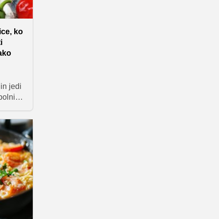
ice, ko
i
sako
in jedi
polni
utek
ki so
 za