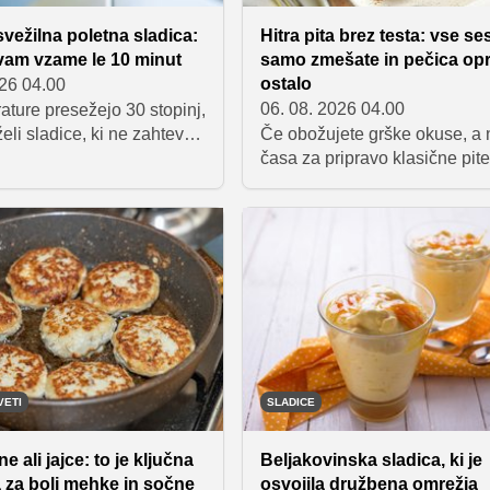
svežilna poletna sladica:
Hitra pita brez testa: vse se
vam vzame le 10 minut
samo zmešate in pečica opr
ostalo
026 04.00
06. 08. 2026 04.00
ture presežejo 30 stopinj,
želi sladice, ki ne zahteva
Če obožujete grške okuse, a 
ečice, dolge priprave ali
časa za pripravo klasične pite
uharskih spretnosti. Prav
vlečenim testom, je ta recept 
anita že stoletja uvršča
nalašč za vas. Vse sestavine
j priljubljene poletne
preprosto zmešate v eni poso
taliji, zadnja leta pa
maso vlijete v pekač in pustit
 tudi drugod po svetu.
pečica opravi svoje delo. Rezu
zlato zapečena dobrota s hrus
skorjico, mehko in sočno sred
bogatim okusom špinače in fe
VETI
SLADICE
e ali jajce: to je ključna
Beljakovinska sladica, ki je
 za bolj mehke in sočne
osvojila družbena omrežja