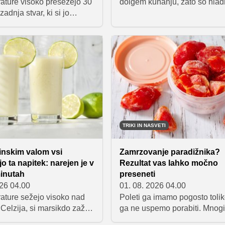
ature visoko presežejo 30
dolgem kuhanju, zato so hla
 zadnja stvar, ki si jo
solate ena najboljših rešitev.
oča kuhinja in dolgotrajno
fižolom zaradi kombinacije
Pečica ostane ugasnjena,
kakovostnih beljakovin, preh
 pa zamenjajo sveže, hitro
vlaknin in obilice zelenjave
ne kombinacije, ki nas
predstavlja preprost in uravn
a ne obremenijo.
obrok, ki lahko prispeva k da
občutku sitosti in lažjemu na
telesne teže.
TRIKI IN NASVETI
inskim valom vsi
Zamrzovanje paradižnika?
jo ta napitek: narejen je v
Rezultat vas lahko močno
inutah
preseneti
026 04.00
01. 08. 2026 04.00
ature sežejo visoko nad
Poleti ga imamo pogosto tolik
 Celzija, si marsikdo zaželi
ga ne uspemo porabiti. Mnogi
 osvežilnega od klasične
vlagajo, kuhajo mezgo ali suš