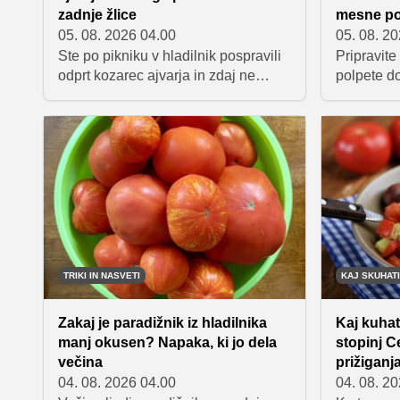
zadnje žlice
mesne po
05. 08. 2026 04.00
05. 08. 2
Ste po pikniku v hladilnik pospravili
Pripravite
odprt kozarec ajvarja in zdaj ne
polpete do
veste, kaj bi z njim? Dobra novica je,
kuharskim
da je ta priljubljen zelenjavni namaz
mehko teks
veliko bolj vsestranski, kot se zdi na
navduši ob
prvi pogled. Z njim lahko popestrite
Preverite,
testenine, omake, sendviče, namaze
sestavina
in številne druge jedi.
za popoln
TRIKI IN NASVETI
KAJ SKUHATI
Zakaj je paradižnik iz hladilnika
Kaj kuhati
manj okusen? Napaka, ki jo dela
stopinj Ce
večina
prižiganj
04. 08. 2026 04.00
04. 08. 2