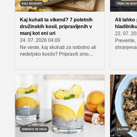
KAJ SKUHATI
TRIKI IN NAS
Kaj kuhati ta vikend? 7 poletnih
Ali lahko
družinskih kosil, pripravljenih v
hladilnik
manj kot eni uri
22. 07. 2
24. 07. 2026 04.00
Preverite,
Ne veste, kaj skuhati za sobotno ali
shranjeva
nedeljsko kosilo? Pripravili smo
najboljši 
izbor sedmih okusnih poletnih jedi,
ki so primerne za vso družino,
pripravljene pa so v manj kot eni uri.
Med njimi boste našli vse od
testenin in rižote do zelenjavnih in
ribjih jedi ter priljubljenega
piščančjega gyrosa.
ZDRAVO IN VEGI
ZAJTRK