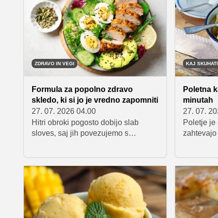
kosilo, ki ga pripravimo v enem
sendvičih 
loncu.
ribam in p
največja p
boste velik
ZDRAVO IN VEGI
KAJ SKUHATI
Formula za popolno zdravo
Poletna k
skledo, ki si jo je vredno zapomniti
minutah
27. 07. 2026 04.00
27. 07. 2
Hitri obroki pogosto dobijo slab
Poletje je
sloves, saj jih povezujemo s
zahtevajo
pripravljeno hrano ali jedmi, ki jim
štedilniku
manjka svežine. A ni nujno, da je
receptov, 
tako. Ena najbolj preprostih, okusnih
pol ure, a 
in uravnoteženih rešitev je zdrava
okusa. Od
skleda. Gre za obrok, ki združuje
lahkih sez
kakovostne sestavine, veliko
dni, ko že
zelenjave, beljakovine in preliv, ki
komplicira