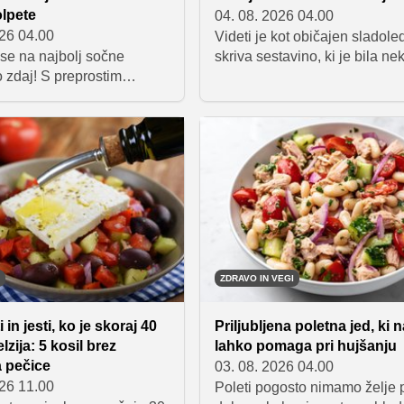
lpete
04. 08. 2026 04.00
026 04.00
Videti je kot običajen sladole
 se na najbolj sočne
skriva sestavino, ki je bila ne
 zdaj! S preprostim
priljubljena predvsem v dietn
 trikom boste dosegli
jedilnikih. Skutni oziroma cot
turo in popoln okus, ki
cheese sladoled je v letošnj
 prvem grižljaju.
poletju postal eden največjih
 katera vsakdanja
prehranskih trendov, razlog p
 iz shrambe bo poskrbela
samo okus.
 uspeh.
ZDRAVO IN VEGI
 in jesti, ko je skoraj 40
Priljubljena poletna jed, ki na
lzija: 5 kosil brez
lahko pomaga pri hujšanju
a pečice
03. 08. 2026 04.00
026 11.00
Poleti pogosto nimamo želje 