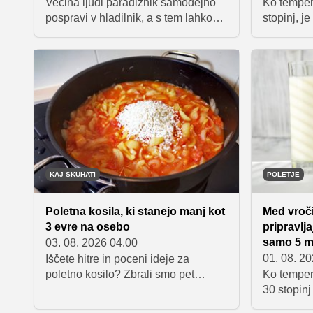
Večina ljudi paradižnik samodejno
Ko temper
pospravi v hladilnik, a s tem lahko
stopinj, je
naredi več škode kot koristi. Nizke
želimo, vr
temperature namreč vplivajo na
kuhanje. 
aromo, okus in teksturo plodov.
težke jedi
Preverite, kdaj je hladilnik vendarle
pripravlje
dobra izbira in kako paradižnik
nasitijo, 
shranjevati, da bo ostal čim bolj
sočen in okusen.
KAJ SKUHATI
POLETJE
Poletna kosila, ki stanejo manj kot
Med vroč
3 evre na osebo
pripravlja
samo 5 m
03. 08. 2026 04.00
01. 08. 2
Iščete hitre in poceni ideje za
poletno kosilo? Zbrali smo pet
Ko temper
preverjenih receptov, ki temeljijo na
30 stopinj
dostopnih sestavinah z vrta in iz
nekaj bolj