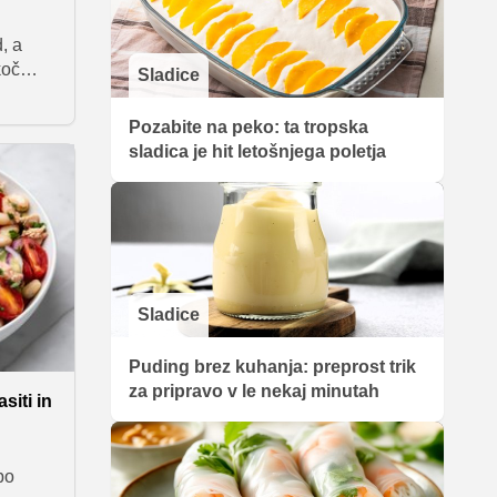
d, a
koč
Sladice
ih
tage
Pozabite na peko: ta tropska
em
sladica je hit letošnjega poletja
a ni
Sladice
Puding brez kuhanja: preprost trik
za pripravo v le nekaj minutah
siti in
po