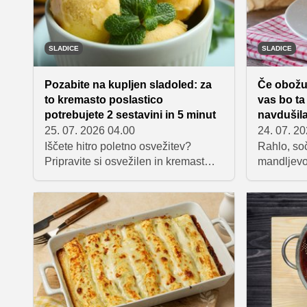
vse skupaj poveže v harmonično
celoto.
SLADICE
SLADICE
Pozabite na kupljen sladoled: za
Če obožuj
to kremasto poslastico
vas bo ta 
potrebujete 2 sestavini in 5 minut
navdušil
25. 07. 2026 04.00
24. 07. 2
Iščete hitro poletno osvežitev?
Rahlo, so
Pripravite si osvežilen in kremast
mandljevo
mangov sladoled, za katerega
pekača je 
potrebujete samo dve sestavini. Ne
priljublje
vsebuje mlečnih izdelkov in jajc,
Zaradi ko
pripravljen pa je že v petih minutah.
sladko-kis
še posebe
navduši ob
odlično p
piknikih, 