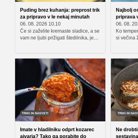
Puding brez kuhanja: preprost trik
Najbolj o
za pripravo v le nekaj minutah
priprava 
06. 08. 2026 10.10
06. 08. 2
Če si zaželite kremaste sladice, a se
Ko tempera
vam ne ljubi prižigati štedilnika, je
si večina 
puding brez kuhanja odlična rešitev.
prižgane p
Pripravljen je v le nekaj minutah,
posebnih k
skrivnost njegove teksture pa se
zato se gr
skriva v eni sami sestavini.
med najbol
Preverite, kako skorajda v hipu
sladice v I
pripraviti sladico, ki navduši z nežno
navdušuje
kremasto teksturo.
TRIKI IN NASVETI
TRIKI IN NAS
Imate v hladilniku odprt kozarec
Ne drobtin
ajvarja? Tako ga porabite do
sestavina