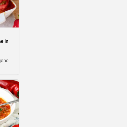
he in
njene
katerih
dkrijte
 bodo