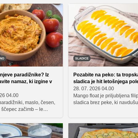
 Stepena limonada
več kuharskih strokovnjakov 
s prijetno sladko-kislim
priporoča še eno presenetljiv
 izjemno preprosto
preprosto rešitev – zamrzova
Za osnovno različico
celega paradižnika.
o le nekaj sestavin, ki
gladek, skoraj penast
 je hkrati kisel, sladek in
TNO
SLADICE
njeve paradižnike? Iz
Pozabite na peko: ta tropsk
avite namaz, ki izgine v
sladica je hit letošnjega pol
28. 07. 2026 04.00
026 04.00
Mango float je priljubljena fil
aradižniki, maslo, česen,
sladica brez peke, ki navdušu
n ščepec začimb – le
kremasto teksturo in osvežiln
stavin je potrebna za
okusom zrelega manga. Pripr
 vas bo navdušil že ob
izjemno preprosta, saj zanjo
ljaju. Odličen je na
potrebujemo le štiri sestavine
i popečenem kruhu, v
mango, graham krekerje,