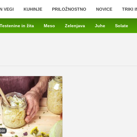
N VEGI
KUHINJE
PRILOŽNOSTNO
NOVICE
TRIKI 
Testenine in žita
Meso
Zelenjava
Juhe
Solate
EGI