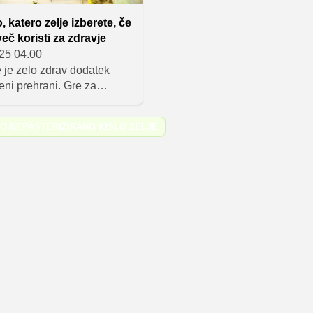
 katero zelje izberete, če
več koristi za zdravje
025 04.00
e je zelo zdrav dodatek
eni prehrani. Gre za
no živilo, ki vsebuje žive
 koristne za prebavila in
DO
NEPASTERIZIRANO KISLO ZELJE
.
istem, vlaknine v njem pa
preprečevati zaprtje.
isti prinaša
irano kislo zelje, ki ga
hladilniku.