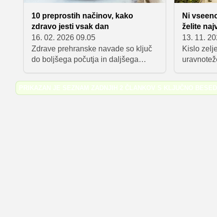
10 preprostih načinov, kako
Ni vseeno,
zdravo jesti vsak dan
želite naj
16. 02. 2026 09.05
13. 11. 2
Zdrave prehranske navade so ključ
Kislo zelj
do boljšega počutja in daljšega
uravnotež
življenja. Navdih lahko poiščemo v
fermentira
različnih kulturah po svetu, kjer so
bakterije,
PRIKAZAN JE SEZNAM ZADNJIH 2 ČLANKOV S KLJUČNO BESE
preproste prehranske prakse
imunski s
dokazano koristne za zdravje. Od
pomagajo 
uravnoteženega zajtrka in uporabe
Največ kor
oljčnega olja do uživanja fižola ter
nepasteriz
lahkih večerij.
hranimo v 