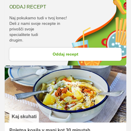
ODDAJ RECEPT
Naj pokukamo tudi v tvoj lonec!
Deli z nami svoje recepte in
privošči svoje
specialitete tudi
drugim.
Oddaj recept
Kaj skuhati
Poletna kosila v manj kot 30 minutah