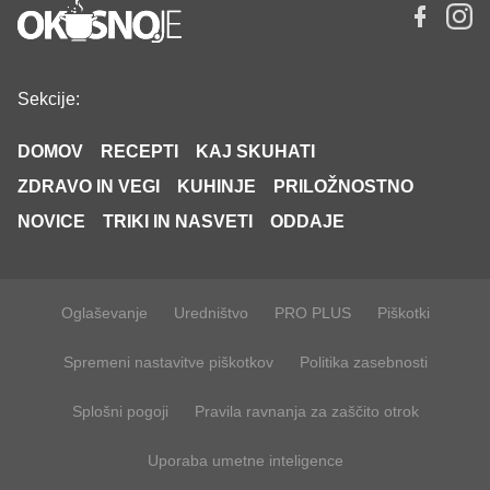
Sekcije:
DOMOV
RECEPTI
KAJ SKUHATI
ZDRAVO IN VEGI
KUHINJE
PRILOŽNOSTNO
NOVICE
TRIKI IN NASVETI
ODDAJE
Oglaševanje
Uredništvo
PRO PLUS
Piškotki
Spremeni nastavitve piškotkov
Politika zasebnosti
Splošni pogoji
Pravila ravnanja za zaščito otrok
Uporaba umetne inteligence