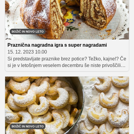
si tako še povečajte možnost za nagrado.
BOŽIČ IN NOVO LETO
Praznična nagradna igra s super nagradami
15. 12. 2023 10.00
Si predstavljate praznike brez potice? Težko, kajne!? Če
si je v letošnjem veselem decembru še niste privoščili,
se bo v naslednjih dneh na praznično obloženi mizi
skoraj zagotovo znašla tudi pri vas doma, pa čeprav jo
bo spekla vaša mama, babica, tašča ali pa jo boste
preprosto kupili. Seveda pa je najboljša tista, ki jo
pripravite sami, predvsem zato, ker ste v pripravo vložili
veliko časa in ljubezni. Vabimo vas, da nam pošljete
fotografijo svoje praznične potice in se potegujete za
super nagrade.
BOŽIČ IN NOVO LETO