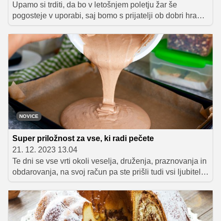
Upamo si trditi, da bo v letošnjem poletju žar še
pogosteje v uporabi, saj bomo s prijatelji ob dobri hrani
spremljali številne napete športne tekme. Nič ni
lepšega, kot uživati v božanskih žar dobrotah in z
najbližjimi deliti veselje ob zmagah domačih ekip. Da pa
bodo vaši športno obarvani pikniki res nepozabni, je
pomembno, da še pred sezono nadgradite svoje
veščine peke na žaru. In kot ljubitelji žara zagotovo
veste, da se vse začne z izbiro prave marinade.
NOVICE
Super priložnost za vse, ki radi pečete
21. 12. 2023 13.04
Te dni se vse vrti okoli veselja, druženja, praznovanja in
obdarovanja, na svoj račun pa ste prišli tudi vsi ljubitelji
peke. Da bo iz vaših kuhinj še bolj omamno zadišalo po
sveže pečenih sladkih dobrotah, vas vabimo k
sodelovanju v naši nagradni smrečici, kjer lahko
osvojite super nagrado. Vsak dan odkrijte novo polje in