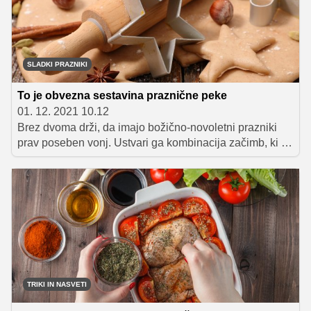
doma pripravljeni buhteljni.
SLADKI PRAZNIKI
To je obvezna sestavina praznične peke
01. 12. 2021 10.12
Brez dvoma drži, da imajo božično-novoletni prazniki
prav poseben vonj. Ustvari ga kombinacija začimb, ki jih
lahko uporabimo tako za pripravo številnih tipičnih
prazničnih jedi, posladkov in napitkov, kot tudi pri
dekoraciji prazničnih aranžmajev in božičnega drevesa.
Uporabimo jih lahko posebej ali pa iz njih pripravimo
odlično mešanico ter jo umestimo v praznične recepte.
Preverite, katere začimbe morajo biti decembra obvezna
sestavina v vašem domu!
TRIKI IN NASVETI