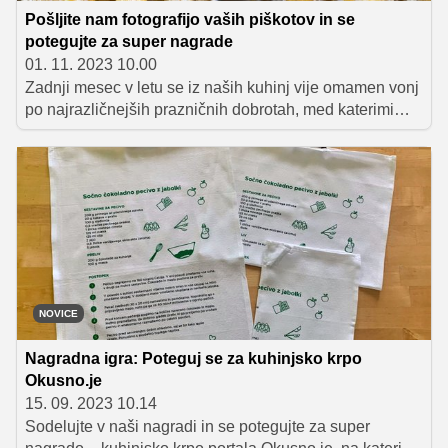
Pošljite nam fotografijo vaših piškotov in se
potegujte za super nagrade
01. 11. 2023 10.00
Zadnji mesec v letu se iz naših kuhinj vije omamen vonj
po najrazličnejših prazničnih dobrotah, med katerimi
zagotovo ne manjkajo piškoti vseh oblik in okusov. Če
je tudi vas že zajela praznična evforija in ste že ali pa še
boste v prihodnjih dneh svoje najbližje in goste razvajali
s slastnimi piškoti, vas vabimo, da nam pošljete njihovo
fotografijo in se potegujete za super nagrade!
NOVICE
Nagradna igra: Poteguj se za kuhinjsko krpo
Okusno.je
15. 09. 2023 10.14
Sodelujte v naši nagradi in se potegujte za super