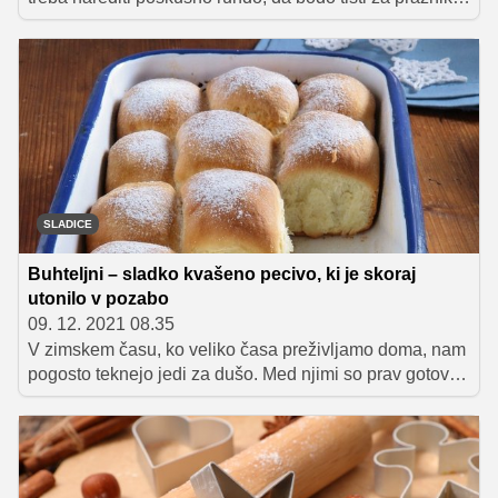
zares odlični. Piškoti se nam lahko ponesrečijo iz
različnih razlogov. Preverili smo, katere so
najpogostejše napake, ki jih delamo pri peki in kako se
jim lahko izognete.
SLADICE
Buhteljni – sladko kvašeno pecivo, ki je skoraj
utonilo v pozabo
09. 12. 2021 08.35
V zimskem času, ko veliko časa preživljamo doma, nam
pogosto teknejo jedi za dušo. Med njimi so prav gotovo
tudi čudovito puhasti buhteljni, sladko pecivo iz
kvašenega testa, ki je pri nas skoraj utonilo v pozabo.
Takšnih, kot so jih pripravljale naše babice, v naših
pekarnah in kavarnah skorajda ni moč dobiti. Ker pa
najbolje teknejo, ko so še topli, so vsekakor najboljši