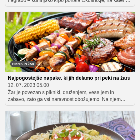
nagrado – kuhinjsko krpo portala Okusno.je, na kateri
boste našli recept za super dobro in hitro pripravljeno
pecivo z jabolki.
PIKNIK IN ŽAR
Najpogostejše napake, ki jih delamo pri peki na žaru
12. 07. 2023 05.00
Žar je povezan s pikniki, druženjem, veseljem in
zabavo, zato ga vsi naravnost obožujemo. Na njem
lahko spečemo različne dobrote, ki imajo svojevrsten
okus, zraven pa se odlično podajo slastne priloge in
omake, ki celotnemu meniju dodajo piko na i. Čeprav se
zdi, da je peka na žaru povsem nezahtevna, pa ni čisto
tako, saj je potrebno upoštevati nekaj trikov, ki poskrbijo,