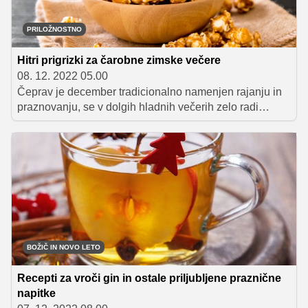
PRILOŽNOSTNO
Hitri prigrizki za čarobne zimske večere
08. 12. 2022 05.00
Čeprav je december tradicionalno namenjen rajanju in
praznovanju, se v dolgih hladnih večerih zelo radi
predamo udobju domačega kavča in si sami ali v dobri
družbi ogledamo kakšen zanimiv film ali serijo. Če v
rednem programu ne najdemo prave vsebine, se jo
splača poiskati na Voyo, ki ponuja pestro paleto
zabavnih slovenskih serij, popolno izkušnjo pa lahko
obogatijo še slastni prigrizki. Izberite svojega favorita
med njimi in se potegujte za privlačne nagrade!
BOŽIČ IN NOVO LETO
Recepti za vroči gin in ostale priljubljene praznične
napitke