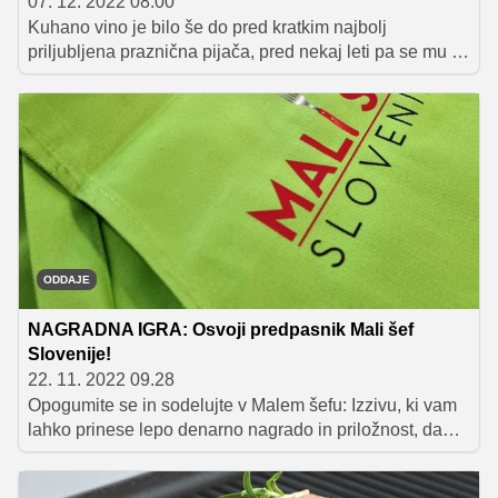
07. 12. 2022 08.00
Kuhano vino je bilo še do pred kratkim najbolj
priljubljena praznična pijača, pred nekaj leti pa se mu je
pridružil tudi kuhan oziroma vroči gin. Pred in med
prazniki pa se lahko pogrejete tudi z vročo čokolado,
bombardinom ali odličnim punčem in si tako praznično
vzdušje pričarate kar v zavetju toplega doma.
ODDAJE
NAGRADNA IGRA: Osvoji predpasnik Mali šef
Slovenije!
22. 11. 2022 09.28
Opogumite se in sodelujte v Malem šefu: Izzivu, ki vam
lahko prinese lepo denarno nagrado in priložnost, da
sodelujete v Malem šefu Slovenije, še prej pa izpolnite
našo nagradno igro in se potegujte za barvit predpasnik.