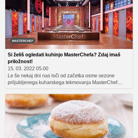
Italiji.
MASTERCHEF
Si želiš ogledati kuhinjo MasterChefa? Zdaj imaš
priložnost!
15. 03. 2022 05.00
Le še nekaj dni nas loči od začetka osme sezone
priljubljenega kuharskega tekmovanja MasterChef
Slovenija, ki na POP TV prihaja v četrtek ob 21.00, dva
srečna gledalca pa bosta čar tekmovanja izkusila
povsem od blizu. Si želiš tudi sam vstopiti v kuhinjo, a
vendarle nisi pripravljen na tekmovanje? Zdaj je tvoja
priložnost.