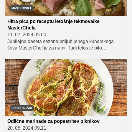
MASTERCHEF
Hitra pica po receptu letošnje tekmovalke
MasterChefa
11. 07. 2024 05.00
Jubilejna deseta sezona priljubljenega kuharskega
šova MasterChef je za nami. Tudi letos je bilo
tekmovanje polno zanimivih izzivov, sodniki in njihovi
posebni gostje pa so nam ponudili kar nekaj izjemno
uporabnih kuharskih nasvetov, ki bodo prišli prav v vsaki
kuhinji. Svoje kulinarične mojstrovine doma lahko še
dodatno oplemenitite tako, da pravilno odgovorite na
vprašanje ob koncu tega prispevka in z malo sreče
osvojite praktičen paket začimb, ki vam bo služil kot
ščepec navdiha za kuhanje v slogu pravega
MasterChefa.
PIKNIK IN ŽAR
Odlične marinade za popestritev piknikov
20. 05. 2024 09.11