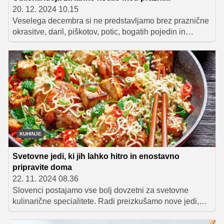
20. 12. 2024 10.15
Veselega decembra si ne predstavljamo brez praznične
okrasitve, daril, piškotov, potic, bogatih pojedin in
okusnih napitkov. To je čas, ko ne štejemo kalorij in si
privoščimo tudi tiste sladke razvade, ki se jim skozi leto
poskušamo izogniti. S tem seveda ni nič narobe, dobro
pa je vedeti, kako poskrbeti, da nas po vseh zaužitih
dobrotah naslednjič, ko stopimo na tehtnico, ne bo
bolela glava.
KUHINJE
Svetovne jedi, ki jih lahko hitro in enostavno
pripravite doma
22. 11. 2024 08.36
Slovenci postajamo vse bolj dovzetni za svetovne
kulinarične specialitete. Radi preizkušamo nove jedi,
spoznavamo okuse sveta ter si na ta način bogatimo
kuharsko znanje, pa tudi svoj jedilnik. Katere svetovne