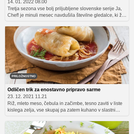
14. 01. 2022 08.00
Tretja sezona vse bolj priljubljene slovenske serije Ja,
Chef! je minuli mesec navdušila številne gledalce, ki že
s težavo čakajo naslednjo. Da bo čakanje lažje, smo v
sodelovanju s platformo VOYO za vas pripravili prav
posebno nagradno igro, v kateri lahko osvojite rezalno
desko z zabavnim citatom iz serije.
PRILOŽNOSTNO
Odličen trik za enostavno pripravo sarme
23. 12. 2021 11.21
Riž, mleto meso, čebula in začimbe, tesno zaviti v liste
kislega zelja, vse skupaj pa zatem kuhano v slastni
omaki. Ravno prav kisla, topla in sočna – sarma. Jed je
pri nas tradicionalno na meniju na novega leta dan, saj
naj bi preganjala alkoholnega mačka in pomagala