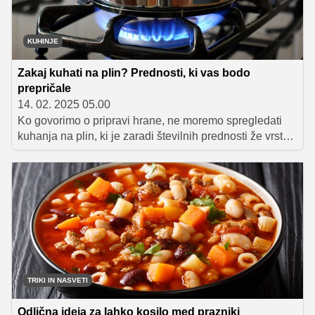
KUHINJE
Zakaj kuhati na plin? Prednosti, ki vas bodo
prepričale
14. 02. 2025 05.00
Ko govorimo o pripravi hrane, ne moremo spregledati
kuhanja na plin, ki je zaradi številnih prednosti že vrsto
let priljubljena izbira tako profesionalnih kot tudi
domačih kuharskih mojstrov. V tem članku bomo
predstavili ključne prednosti kuhanja na plin, ki vam
lahko pomagajo pri bolj učinkoviti pripravi obrokov.
TRIKI IN NASVETI
Odlična ideja za lahko kosilo med prazniki