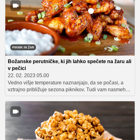
ljubezen. Sinoči je navdušila tudi letošnje tekmovalce,
ki jih je poučila vse o pripravi testa, zdaj pa takšna
izkušnja tudi čaka enega srečneža!
PIKNIK IN ŽAR
Božanske perutničke, ki jih lahko spečete na žaru ali
v pečici
22. 02. 2023 05.00
Vedno višje temperature naznanjajo, da se počasi, a
vztrajno približuje sezona piknikov. Tudi vam nasmeh
na obraz nariše že samo misel, da bo z balkonov in
teras kaj kmalu spet zadišalo po omamnih dobrotah z
žara? Da pa brbončic svojih najdražjih ne boste
razvajali le s klasičnimi žar dobrotami, vam tokrat
razkrivamo recept Mateja Stipaniča za prave ameriške
buffalo perutničke, ki bodo zmanjkale v trenutku, ko jih
boste postregli na mizo.