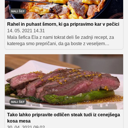
MALI ŠEF
Rahel in puhast šmorn, ki ga pripravimo kar v pečici
14. 05. 2021 14.31
Mala šefica Ela z nami tokrat deli še zadnji recept, za
katerega smo prepričani, da ga boste z veseljem
preizkusili. Le kdo se lahko upre slastnemu carskemu
pražencu oziroma šmornu, kot mu radi rečemo, ki je tako
rahel in puhast, da se kar topi v ustih?! Privoščite si ga
skupaj z marmelado, čokoladnim namazom, kompotom
ali jabolčno čežano, odličen pa je tudi brez vseh
dodatkov, potresen zgolj s sladkorjem v prahu. Zavihajte
rokave in preizkusite Elin recept, s fotografijo
pripravljene jedi pa nato sodelujte v nagradni igri, v
kateri lahko osvojite super nagrado – kuharski
MALI ŠEF
predpasnik oddaje Mali šef Slovenije.
Tako lahko pripravite odličen steak tudi iz cenejšega
kosa mesa
30. 04. 2021 09.02