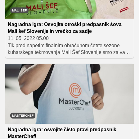
MALI ŠEF
Nagradna igra: Osvojite otroški predpasnik šova
Mali šef Slovenije in vrečko za sadje
11. 05. 2022 05.00
Tik pred napetim finalnim obračunom četrte sezone
kuharskega tekmovanja Mali Šef Slovenije smo za vas
pripravili posebno nagradno igro, v kateri lahko osvojite
otroški kuharski predpasnik in vrečko za sadje z
logotipom šova.
MASTERCHEF
Nagradna igra: osvojite čisto pravi predpasnik
MasterChef!