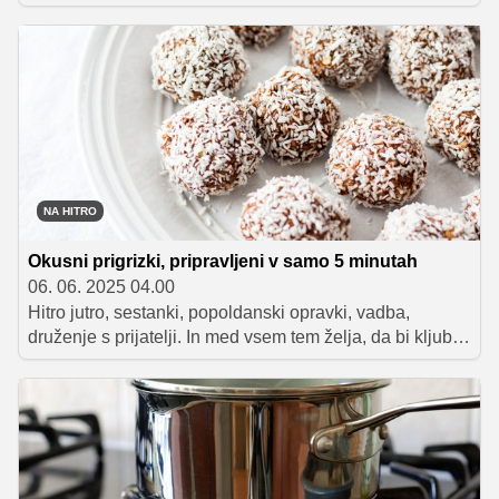
polnjene testeninske školjke z bešamelom in šunko. Gre
za recept, ki ni le okusen, temveč tudi simbolično
povezuje preteklost in sedanjost. Recept, ki črpa iz
stoletne tradicije testenin v Sloveniji, a je hkrati
popolnoma sodoben v okusu, izgledu in pripravi.
NA HITRO
Okusni prigrizki, pripravljeni v samo 5 minutah
06. 06. 2025 04.00
Hitro jutro, sestanki, popoldanski opravki, vadba,
druženje s prijatelji. In med vsem tem želja, da bi kljub
hitremu tempu dneva posegali po malicah, ki vam dajo
energijo, a ne obremenijo telesa. Če ste pogosto na poti
in nočete sklepati kompromisov med okusom, zdravjem
in praktičnostjo, potem so naslednje tri ideje za prigrizke
kot nalašč za vas.