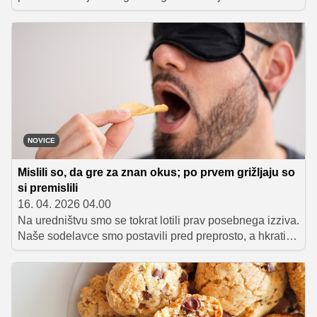
Instagramu in TikToku ter se potegujte za hladilno torbo
in nalepke z motivi priljubljene serije Ja, Chef!.
NOVICE
Mislili so, da gre za znan okus; po prvem grižljaju so
si premislili
16. 04. 2026 04.00
Na uredništvu smo se tokrat lotili prav posebnega izziva.
Naše sodelavce smo postavili pred preprosto, a hkrati
presenetljivo težko nalogo: poskusiti nov POM-BÄR
(skrivnostni okus) in ugotoviti, kaj pravzaprav jedo.