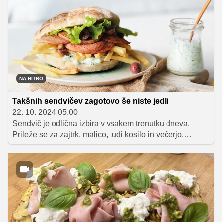
uspešnice se največrat znajdejo na naših mizah?
NA HITRO
Takšnih sendvičev zagotovo še niste jedli
22. 10. 2024 05.00
Sendvič je odlična izbira v vsakem trenutku dneva.
Prileže se za zajtrk, malico, tudi kosilo in večerjo,
priprava pa vzame le nekaj minutk. Poznajo ga tako
rekoč po vsem svetu, res pa je, da ga vsak narod
pripravlja nekoliko po svoje. Kaj, ko bi torej naslednjič
stopili iz cone udobja večne klasike iz kruha, salame in
sira ter pripravili tipičen grški, francoski, morda celo
skandinavski sendvič?