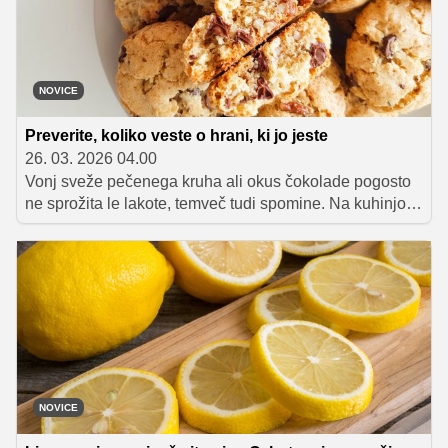
NOVICE
Preverite, koliko veste o hrani, ki jo jeste
26. 03. 2026 04.00
Vonj sveže pečenega kruha ali okus čokolade pogosto
ne sprožita le lakote, temveč tudi spomine. Na kuhinjo
naših babic, na skupno pripravo prazničnih dobrot ali na
preproste zajtrke iz otroštva. Hrana ima posebno moč,
ne le da nas nahrani, temveč povezuje generacije in
prenaša znanje, ki se skriva v vsakem grižljaju.
NOVICE