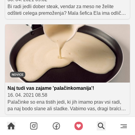
Bi radi jedli dober steak, vendar za meso ne želite
odšteti celega premoženja? Mala šefica Ela ima odlično
rešitev, saj lahko po njenem receptu okusen in sočen
steak pripravimo tudi iz cenejšega kosa govedine, ki ga
s pomočjo marinade, popražene zelenjave in polivke
spremenimo v pravo poslastico. Zavihajte rokave in
preizkusite Elin recept, s fotografijo pripravljene jedi pa
nato sodelujte v nagradni igri, v kateri lahko osvojite
super nagrado – kuharski predpasnik oddaje Mali šef
Slovenije.
NOVICE
Naj tudi vas zajame 'palačinkomanija'!
16. 04. 2021 08.58
Palačinke so ena tistih jedi, ki jih imamo prav vsi radi,
pa naj bodo slane ali sladke. Vabimo vas, dragi bralci
portala Okusno.je, da nam pokažete, kakšne so vaše
najljubše palačinke. Pri tem naj vam bo v pomoč najbolj
priljubljen recept našega kuharskega portala, vse ostalo