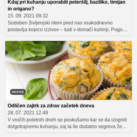
Kdaj pri kuhanju uporabiti peteršilj, baziliko, timijan
in origano?
15. 09. 2021 09.32
Sodoben življenjski ritem pred nas vsakodnevno
postavlja kopico izzivov – tudi v domači kuhinji. Pogosto
moramo namreč v pičle pol ure pripraviti obrok, ki bo
zadovoljil okuse celotne družine, kar je vse prej kot
mačji kašelj. V takih primerih so nam lahko v veliko
pomoč začimbe, saj predstavljajo pomemben del
našega kulinaričnega ustvarjanja. Z njihovo pomočjo je
mogoče v zelo kratkem času ustvariti vrhunske jedi, ki
očarajo še tako zahtevne jedce.
NOVICE
Odličen zajtrk za zdrav začetek dneva
28. 07. 2021 12.48
V vročih poletnih dneh se poskušamo kar se da izogniti
dolgotrajnemu kuhanju, saj ta še dodatno segreva že
tako pregreto domovanje. Prav tako se izogibamo težki