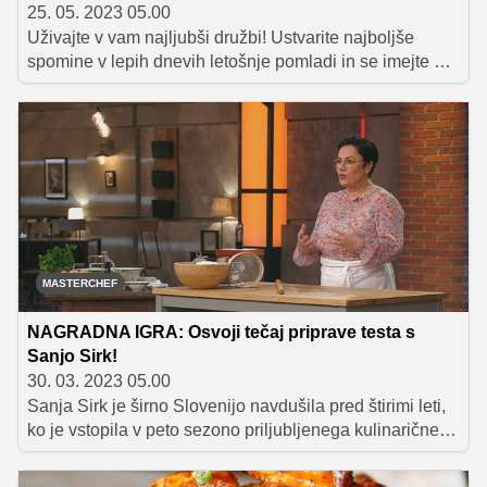
25. 05. 2023 05.00
Uživajte v vam najljubši družbi! Ustvarite najboljše
spomine v lepih dnevih letošnje pomladi in se imejte pri
tem prav LUŠTno s slovenskim paradižnikom. LUŠT je
namreč že na policah.
MASTERCHEF
NAGRADNA IGRA: Osvoji tečaj priprave testa s
Sanjo Sirk!
30. 03. 2023 05.00
Sanja Sirk je širno Slovenijo navdušila pred štirimi leti,
ko je vstopila v peto sezono priljubljenega kulinaričnega
tekmovanja MasterChef Slovenija, kjer nas je vse
naučila, da je najpomembnejša sestavina v kuhinji