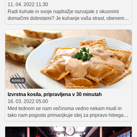
11. 04. 2022 11.30
Radi kuhate in svoje najdražje razvajate z okusnimi
domačimi dobrotami? Je kuhanje vaša strast, obenem
pa tudi z veseljem preizkušate nove recepte in
izpopolnjujete svoje kuharsko znanje? Potem zagotovo
potrebujete predpasnik za prave MasterChefe! Z malce
sreče in truda ga lahko osvojite v naši nagradni igri.
KOSILO
Izvrstna kosila, pripravljena v 30 minutah
16. 03. 2022 05.00
Med tednom se nam večinoma vedno nekam mudi in
tako nam pogosto primanjkuje idej za pripravo hitrega,
okusnega ter hranljivega kosila. Ponujamo vam nekaj
predlogov za obroke, katerih priprava vam ne bo vzela
več kot pol ure časa. Naj vam namignemo: dišalo bo po