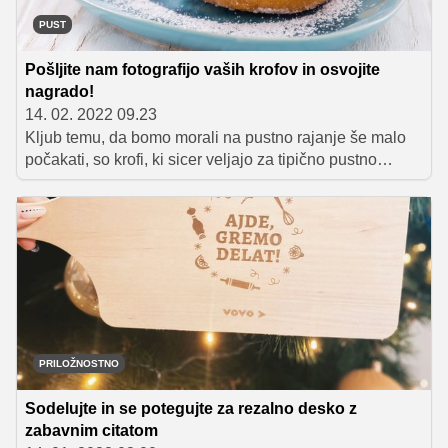
PUST
Pošljite nam fotografijo vaših krofov in osvojite
nagrado!
14. 02. 2022 09.23
Kljub temu, da bomo morali na pustno rajanje še malo
počakati, so krofi, ki sicer veljajo za tipično pustno
sladico, v zadnjih tednih že postali ena izmed najbolj
zaželenih sladic. Če je 'krofomanija' zajela tudi vas in
ste svoje najdražje že razveselili z rahlimi in puhastim
domačimi krofi, vas vabimo, da nam pošljete njihovo
fotografijo in se potegujete za super nagrade.
PRILOŽNOSTNO
Sodelujte in se potegujte za rezalno desko z
zabavnim citatom