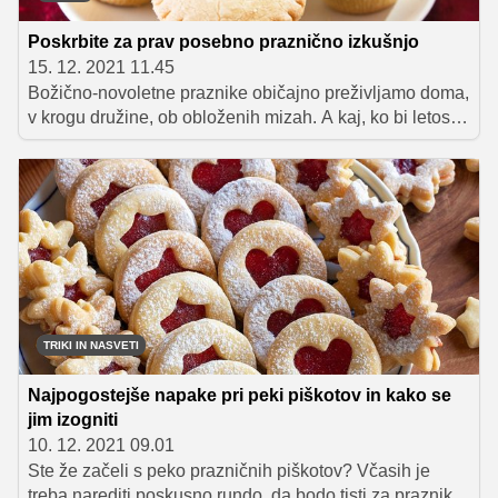
Poskrbite za prav posebno praznično izkušnjo
15. 12. 2021 11.45
Božično-novoletne praznike običajno preživljamo doma,
v krogu družine, ob obloženih mizah. A kaj, ko bi letos
spremenili to tradicijo in se v dvoje ali s prijatelji
odpravili na prav posebno praznično pogostitev čez
mejo? V nadaljevanju vam predstavimo nekaj najbolj
znanih evropskih kulinaričnih mest, kjer boste lahko
uživali v značilnostih njihove gastronomsko dovršene
ponudbe.
TRIKI IN NASVETI
Najpogostejše napake pri peki piškotov in kako se
jim izogniti
10. 12. 2021 09.01
Ste že začeli s peko prazničnih piškotov? Včasih je
treba narediti poskusno rundo, da bodo tisti za praznike