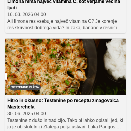
Limona nima največ vitamina C, kot verjame večina
ljudi
16. 03. 2026 04.00
Ali limona res vsebuje največ vitamina C? Je korenje
res skrivnost dobrega vida? In zakaj banane v resnici ne
rastejo na drevesih? V tem članku razkrivamo
najpogostejše mite o sadju in zelenjavi, ter odkrivamo,
zakaj so ta živila ključna za zdravje. Na koncu pa vas
čaka še kratek kviz, s katerim lahko preverite svoje
znanje.
TESTENINE IN ŽITA
Hitro in okusno: Testenine po receptu zmagovalca
Masterchefa
30. 06. 2025 04.00
Testenine z dušo in tradicijo. Tako bi lahko opisali jed, ki
jo je ob stoletnici Zlatega polja ustvaril Luka Pangos: