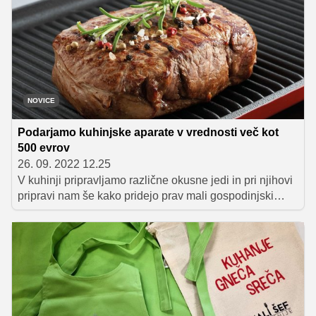
NOVICE
Podarjamo kuhinjske aparate v vrednosti več kot
500 evrov
26. 09. 2022 12.25
V kuhinji pripravljamo različne okusne jedi in pri njihovi
pripravi nam še kako pridejo prav mali gospodinjski
aparati. Ti nam prihranijo čas in pričarajo prijetnejše
kuhanje. V nadaljevanju preberite, kateri so
nepogrešljivi aparati v vsaki kuhinji, nato pa hitro
izpolnite prijavnico, saj bo nov kuhinjski pomočnik z
malo sreče lahko vaš.