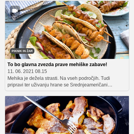
ter mastni hrani in raje posegamo po hitro pripravljenih
sezonskih jedeh. Pri tem velja staviti na sestavine
biološke pridelave, ki pripomorejo k boljšemu zdravju ter
počutju. Te so v zadnjih letih dostopne vse širši množici
ljudi, saj se odgovorni trgovci zavedajo pomena BIO
prehrane. Zdrave prehranske odločitve pa tudi
nagrajujejo!
PIKNIK IN ŽAR
To bo glavna zvezda prave mehiške zabave!
11. 06. 2021 08.15
Mehika je dežela strasti. Na vseh področjih. Tudi
pripravi ter uživanju hrane se Srednjeameričani
predajajo z neverjetno strastjo, kar se pozna na ravno
prav pikantnih dobrotah, ki gredo v slast po vsem svetu.
Zakaj si doze te strasti ne bi pričarali tudi doma? To
poletje pozabite na klasične piknike z družino in
prijatelji ter si omislite pravo tradicionalno mehiško
zabavo z vsem, kar sodi zraven.