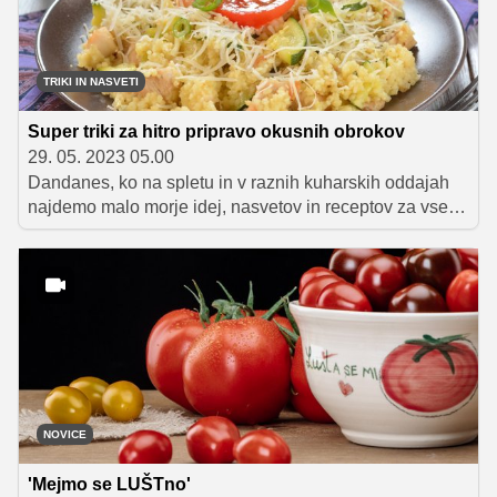
da so dobrote z žara ravno prav pečene in sočne.
TRIKI IN NASVETI
Super triki za hitro pripravo okusnih obrokov
29. 05. 2023 05.00
Dandanes, ko na spletu in v raznih kuharskih oddajah
najdemo malo morje idej, nasvetov in receptov za vse
okuse in priložnosti, se ne moremo izgovarjati na
časovno stisko ali pomanjkanje znanja za naše slabe
prehranjevalne navade. Z malce iznajdljivosti, dobro
organizacijo, pravimi sestavinami in ščepcem izbranih
in kakovostnih začimb, začimbnih mešanic ter drugih
dodatkov k prehrani lahko vsak pripravi uravnotežen in
božansko okusen obrok, na katerega bi bili ponosni tudi
pravi kuharski mojstri.
NOVICE
'Mejmo se LUŠTno'