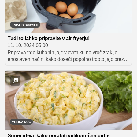
TRIKI IN NASVETI
Tudi to lahko pripravite v air fryerju!
11. 10. 2024 05.00
Priprava trdo kuhanih jajc v cvrtniku na vroč zrak je
enostaven način, kako doseči popolno trdoto jajc brez
potrebe po kuhanju v vodi.
VELIKA NOČ
Super ideja, kako porabiti velikonočne pirhe