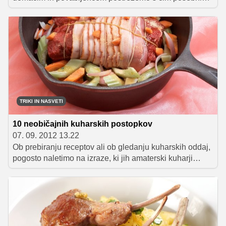
In prav pečenka je tista jed, ki na praznični mizi ne sme
manjkati. Če v glavi že sestavljate praznični jedilnik,
vam bo morda všeč kateri od naših predlogov.
TRIKI IN NASVETI
10 neobičajnih kuharskih postopkov
07. 09. 2012 13.22
Ob prebiranju receptov ali ob gledanju kuharskih oddaj,
pogosto naletimo na izraze, ki jih amaterski kuharji
navadno ne poznajo. Seveda ne govorimo o pečenju,
cvrenju ali kuhanju. Čas je, da se seznanimo z
dopolnilnimi kuharskimi postopki!