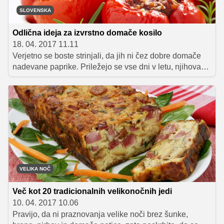
SLOVENSKA
Odlična ideja za izvrstno domače kosilo
18. 04. 2017 11.11
Verjetno se boste strinjali, da jih ni čez dobre domače
nadevane paprike. Priležejo se vse dni v letu, njihova
priprava je hitra in preprosta, pri nadevu pa se tudi lahko
poigramo s sestavinami, ki so nam na voljo v shrambi in
hladilniku. Tokrat vam ne predstavljamo recept za tiste
klasične, z mletim mesom in rižem nadevane paprike,
ampak smo se malce poigrali in v nadev za svežino
dodali skuto, riž zamenjali s piro, pripravili pa smo tudi
zelo okusno smetanovo omako, ki jo boste z veseljem
pomazali do zadnje kapljice. Vam je ideja všeč? Berite
dalje ...
VELIKA NOČ
Več kot 20 tradicionalnih velikonočnih jedi
10. 04. 2017 10.06
Pravijo, da ni praznovanja velike noči brez šunke,