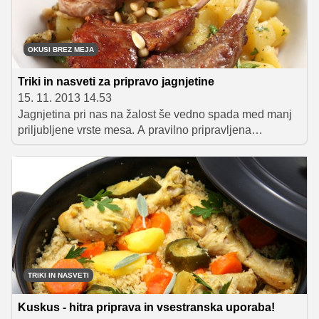
OKUSI BREZ MEJA
Triki in nasveti za pripravo jagnjetine
15. 11. 2013 14.53
Jagnjetina pri nas na žalost še vedno spada med manj
priljubljene vrste mesa. A pravilno pripravljena
jagnjetina je prava poslastica, saj je meso zelo nežno,
sočno in polnega okusa. V nadaljevanju vam ponujamo
nekaj nasvetov in receptov, s pomočjo katerih se bo
jagnjetina zagotovo večkrat znašla na vaših krožnikih!
TRIKI IN NASVETI
Kuskus - hitra priprava in vsestranska uporaba!