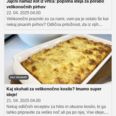
Jajčni namaz kot iz vrtca: popolna ideja za porabo
velikonočnih pirhov
22. 04. 2025 04.00
Velikonočni prazniki so za nami, vam pa je ostalo še kar
nekaj pisanih pirhov? Odlična priložnost, da iz njih
pripravite nekaj okusnega, preprostega in povsem
domačega! Jajčni namaz je ena izmed tistih klasičnih
jedi, ki nas takoj vrne v brezskrbne dni osnovne šole in
vrtca. Mehka tekstura, blagi okusi in obvezne kisle
kumarice – to je okusen recept, ki nikoli ne razočara.
KAJ SKUHATI
Kaj skuhati za velikonočno kosilo? Imamo super
ideje!
21. 04. 2025 04.00
Nekaj odličnih receptov za hitro in okusno kosilo, ki ga
lahko pripravite za veliko noč ali pa po njej. Vse ideje, ki