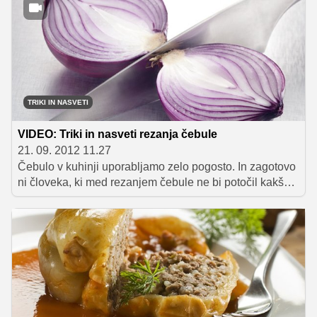
dve nedelji – eno prej in eno potem.
TRIKI IN NASVETI
VIDEO: Triki in nasveti rezanja čebule
21. 09. 2012 11.27
Čebulo v kuhinji uporabljamo zelo pogosto. In zagotovo
ni človeka, ki med rezanjem čebule ne bi potočil kakšne
solzice. Zato je dobro, da poznamo nekaj osnov, ki jih
moramo upoštevati pri rezanju in nekaj trikov, s katerimi
lahko preprečimo neprijetno solzenje oči.