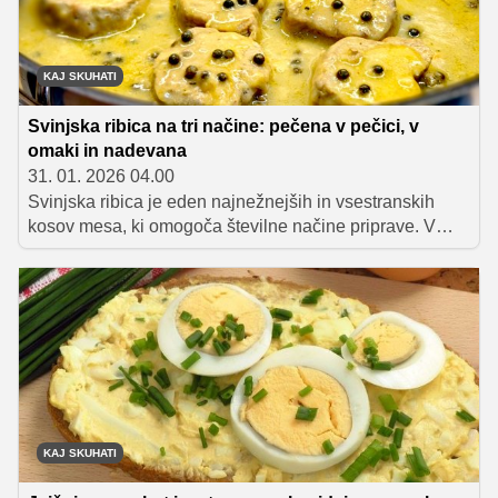
KAJ SKUHATI
Svinjska ribica na tri načine: pečena v pečici, v
omaki in nadevana
31. 01. 2026 04.00
Svinjska ribica je eden najnežnejših in vsestranskih
kosov mesa, ki omogoča številne načine priprave. V
članku predstavljamo ideje za tri okusne različice –
pečeno v pečici, pripravljeno v bogati omaki in
nadevano. Recepti dokazujejo, da lahko iz iste osnove
ustvarimo povsem različne jedi, primerne tako za
vsakdan kot za posebne priložnosti.
KAJ SKUHATI