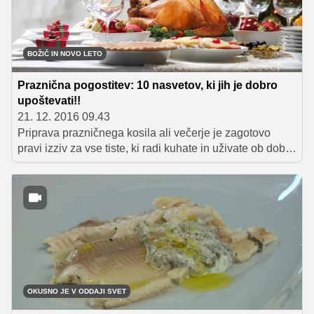
sirov nadev.
BOŽIČ IN NOVO LETO
Praznična pogostitev: 10 nasvetov, ki jih je dobro
upoštevati!!
21. 12. 2016 09.43
Priprava prazničnega kosila ali večerje je zagotovo
pravi izziv za vse tiste, ki radi kuhate in uživate ob dobri
hrani ter pijači. Upoštevajte naše nasvete in zagotovo
vam bo uspelo ustvariti nepozabno pojedino.
OKUSNO JE V ODDAJI SVET