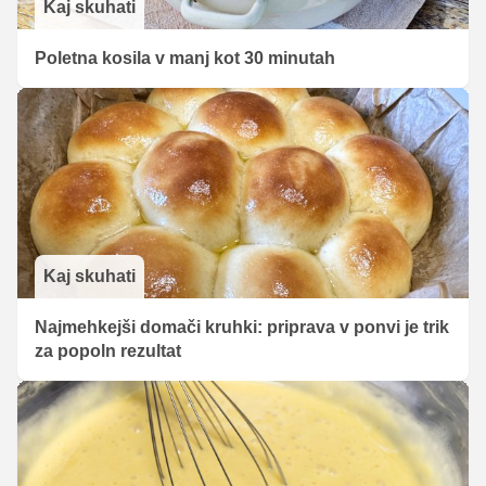
Kaj skuhati
Poletna kosila v manj kot 30 minutah
Kaj skuhati
Najmehkejši domači kruhki: priprava v ponvi je trik
za popoln rezultat