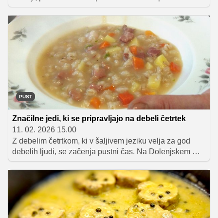
Potrebujete samo nekaj bučk, jajc, krompirja, suhega
mesa in sira, da ustvarite zelo okusno jed, s katero
boste navdušili vse družinske člane. Tudi tiste, ki se ob
omembi zelenjave navadno zmrdujejo.
PUST
Značilne jedi, ki se pripravljajo na debeli četrtek
11. 02. 2026 15.00
Z debelim četrtkom, ki v šaljivem jeziku velja za god
debelih ljudi, se začenja pustni čas. Na Dolenjskem mu
pravijo tolsti četrtek, na Gorenjskem ga poznajo kot mali
pust, v Prekmurju pa praznujejo mali fajnšček. In če
sledimo izročilu, se mora miza na ta dan šibiti od
mastnih in nasitnih jedi.