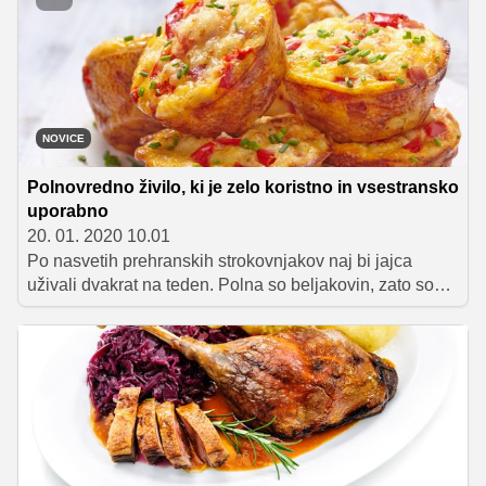
pred začetkom posta dobro najesti, ne bo nič narobe, če
si na ta dan pripravimo tudi katero od najljubših različic
palačink, ki jih predstavljamo v spodnjih vrsticah.
Kakšne pa vam najbolj teknejo?
NOVICE
Polnovredno živilo, ki je zelo koristno in vsestransko
uporabno
20. 01. 2020 10.01
Po nasvetih prehranskih strokovnjakov naj bi jajca
uživali dvakrat na teden. Polna so beljakovin, zato so
tudi zelo nasitna, poleg tega pa vsebujejo tudi vitamine
A in B, minerala fosfor in selen ter zdrave maščobe.