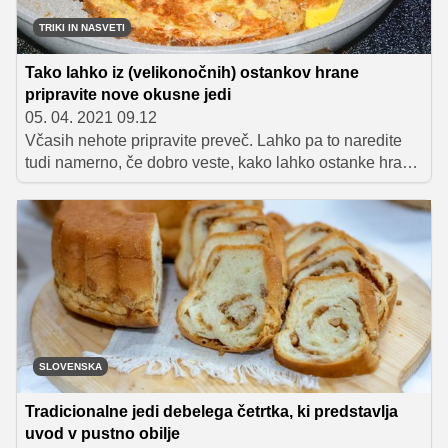
TRIKI IN NASVETI
Tako lahko iz (velikonočnih) ostankov hrane
pripravite nove okusne jedi
05. 04. 2021 09.12
Včasih nehote pripravite preveč. Lahko pa to naredite
tudi namerno, če dobro veste, kako lahko ostanke hrane
v dneh, ki sledijo, kreativno uporabite. Tako je mogoče
prihraniti čas.
SLOVENSKA
Tradicionalne jedi debelega četrtka, ki predstavlja
uvod v pustno obilje