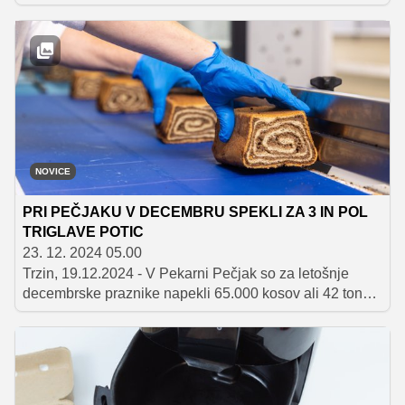
vam jih tokrat ponujamo, so tudi odlična rešitev za
porabo klasičnih velikonočnih dobrot, kot so šunka, pirhi
in hren. Dodali pa smo tudi nekaj super receptov, da
boste lahko porabili kruh, ki ob praznikih tudi ne sme
manjkati na mizi.
NOVICE
PRI PEČJAKU V DECEMBRU SPEKLI ZA 3 IN POL
TRIGLAVE POTIC
23. 12. 2024 05.00
Trzin, 19.12.2024 - V Pekarni Pečjak so za letošnje
decembrske praznike napekli 65.000 kosov ali 42 ton
potic. Pečejo jih neprekinjeno, v treh izmenah, v veliki
meri so izdelane ročno in še vedno po domačem
receptu Pečjakove družine.