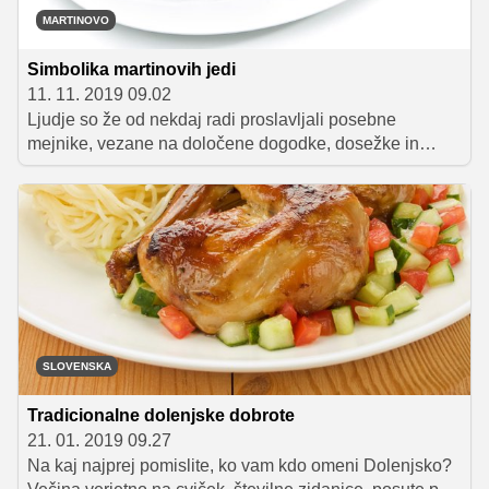
MARTINOVO
Simbolika martinovih jedi
11. 11. 2019 09.02
Ljudje so že od nekdaj radi proslavljali posebne
mejnike, vezane na določene dogodke, dosežke in
prelomnice. Eden takšnih je tudi praznovanje zaključka
letine, ki se je v preteklosti navadno odvijalo v mesecu
novembru. Mize so bile že v tistem času bogato
obložene z mesom, pogačami in novim vinom. Danes ni
dosti drugače, saj ni praznika svetega Martina brez
dobre gosi ali race, mlincev, rdečega zelja in seveda
dobre kapljice vina.
SLOVENSKA
Tradicionalne dolenjske dobrote
21. 01. 2019 09.27
Na kaj najprej pomislite, ko vam kdo omeni Dolenjsko?