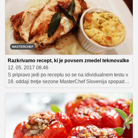
polenta, ki je bila po mnenju Alme povsem brez okusa,
njeno pravo nasprotje pa je bila špinača, ki je bila
občutno preslana. Preberite si, kaj nam je ob odhodu
povedal izpadli tekmovalec.
MASTERCHEF
Razkrivamo recept, ki je povsem zmedel tekmovalke
12. 05. 2017 08.46
S pripravo jedi po receptu so se na idividualnem testu v
18. oddaji tretje sezone MasterChef Slovenija spopadle
štiri tekmovalke. Navidez preprost recept jih je povsem
zmedel, še zlasti veliko težav so imele z razumevanjem
navodil za piščančje meso, saj so skorajda vse namesto
nadevanih piščančjih prsi pripravljale rulado.