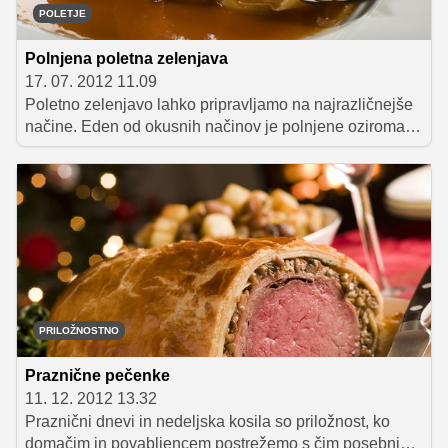
POLETJE
Polnjena poletna zelenjava
17. 07. 2012 11.09
Poletno zelenjavo lahko pripravljamo na najrazličnejše
načine. Eden od okusnih načinov je polnjene oziroma
nadevanje z najrazličnejšimi nadevi. Preverite, katera
zelenjava je najprimernejša za polnjenje.
PRILOŽNOSTNO
Praznične pečenke
11. 12. 2012 13.32
Praznični dnevi in nedeljska kosila so priložnost, ko
domačim in povabljencem postrežemo s čim posebnim.