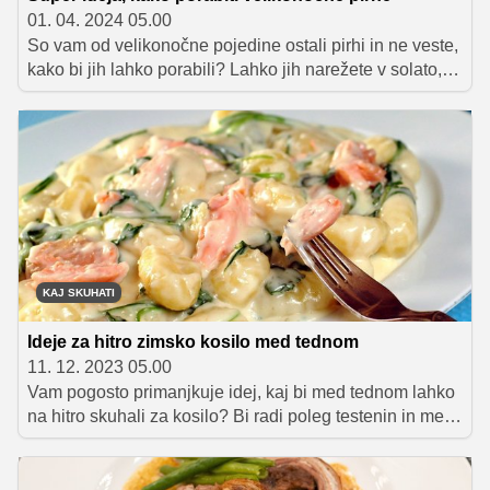
01. 04. 2024 05.00
So vam od velikonočne pojedine ostali pirhi in ne veste,
kako bi jih lahko porabili? Lahko jih narežete v solato, iz
njih naredite okusen namaz ali uporabite kot dodatek
sendvičem, še ena odlična ideja, v kateri boste porabili
kar veliko pirhov, pa je priprava jajčne solate. To lahko
dobro ohlajeno ponudite kot prilogo pečenemu in
kuhanemu mesu, iz nje pa si lahko pripravite tudi
odličen sendvič.
KAJ SKUHATI
Ideje za hitro zimsko kosilo med tednom
11. 12. 2023 05.00
Vam pogosto primanjkuje idej, kaj bi med tednom lahko
na hitro skuhali za kosilo? Bi radi poleg testenin in mesa
v omaki pripravili še kaj drugega? V članku vam
ponujamo 10 zanimivih in okusnih zimskih jedi, katerih
priprava vam ne bo vzela več kot 35 minut časa.