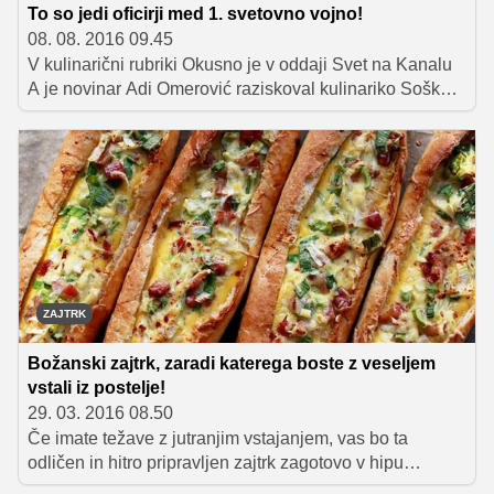
To so jedi oficirji med 1. svetovno vojno!
08. 08. 2016 09.45
V kulinarični rubriki Okusno je v oddaji Svet na Kanalu
A je novinar Adi Omerović raziskoval kulinariko Soške
fronte. Med drugim je izvedel, da je bila priljubljena
malica oficirjev na senu pečena postrv, nadevana in
postrežena z zmesjo kisle smetane in kislice.
ZAJTRK
Božanski zajtrk, zaradi katerega boste z veseljem
vstali iz postelje!
29. 03. 2016 08.50
Če imate težave z jutranjim vstajanjem, vas bo ta
odličen in hitro pripravljen zajtrk zagotovo v hipu
predramil. S slastnim nadevom napolnjena izdolbena