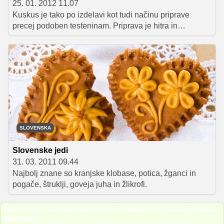
25. 01. 2012 11.07
Kuskus je tako po izdelavi kot tudi načinu priprave
precej podoben testeninam. Priprava je hitra in
enostavna, z dodatkom različnih sestavin pa na preprost
način ustvarjamo različne okuse in zelo raznolike jedi.
SLOVENSKA
Slovenske jedi
31. 03. 2011 09.44
Najbolj znane so kranjske klobase, potica, žganci in
pogače, štruklji, goveja juha in žlikrofi.
PRIKAZAN JE SEZNAM ZADNJIH 38 ČLANKOV S KLJUČNO BESEDO
NADEVANA
.