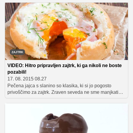
bageta pa je tudi odlična ideja za zajtrk, ki ga svojemu
srčnemu izbrancu postrežete kar v postelji.
ZAJTRK
VIDEO: Hitro pripravljen zajtrk, ki ga nikoli ne boste
pozabili!
17. 08. 2015 08.27
Pečena jajca s slanino so klasika, ki si jo pogosto
privoščimo za zajtrk. Zraven seveda ne sme manjkati
malo popečenega kruha in sveže zelenjave, dobrodošel
pa je tudi dodatek stopljenega sira. In če ste se
spraševali, kako bi vse to lahko združili v eno samo jed,
imamo mi odgovor na dlani. Rešitev so slastne
nadevane bombetke, ki jih bo namesto vas pripravila kar
pečica. Ne verjamete? Poglejte si video!