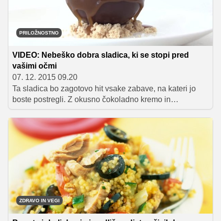
PRILOŽNOSTNO
VIDEO: Nebeško dobra sladica, ki se stopi pred
vašimi očmi
07. 12. 2015 09.20
Ta sladica bo zagotovo hit vsake zabave, na kateri jo
boste postregli. Z okusno čokoladno kremo in
karameliziranimi arašidi nadevana čokoladna kroglica
se bo namreč potem, ko jo boste prelili s toplo
karamelno omako, začela topiti pred očmi gostov, kar bo
sprožilo pravi val navdušenja. Še več navdušenja pa
lahko pričakujete potem, ko bodo gostje čokoladno
poslastico tudi poskusili.
ZDRAVO IN VEGI