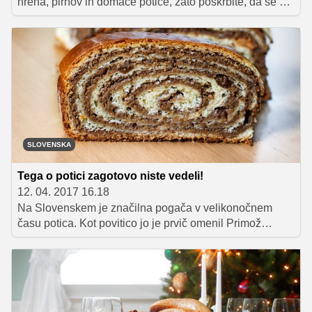
hrena, pirhov in domače potice, zato poskrbite, da se bo
vaša miza letos šibila pod slastnimi velikonočnimi
dobrotami.
SLOVENSKA
Tega o potici zagotovo niste vedeli!
12. 04. 2017 16.18
Na Slovenskem je značilna pogača v velikonočnem
času potica. Kot povitico jo je prvič omenil Primož
Trubar leta 1575, prvi recept zanjo pa je zapisal Janez
Vajkard Valvasor v Slavi vojvodine Kranjske iz leta
1689. Polžasto zvita potica, nadevana z orehi in
medom, je bila v 17. stoletju značilna božična jed, za
druge praznične priložnosti pa je imela v tistem času