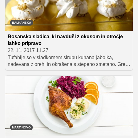
BALKANSKA
Bosanska sladica, ki navduši z okusom in otročje
lahko pripravo
22. 11. 2017 11.27
Tufahije so v sladkornem sirupu kuhana jabolka,
nadevana z orehi in okrašena s stepeno smetano. Gre
za priljubljeno bosansko sladico, ki poleg odličnega
okusa navduši tudi z zelo preprosto pripravo. Edina
stvar, na katero morate paziti, je samo ta, da slastnih
jabolk ne pojeste preveč, saj sladica zaradi količine
sladkorja in orehov vsekakor ne sodi med lahko
prebavljive jedi.
MARTINOVO