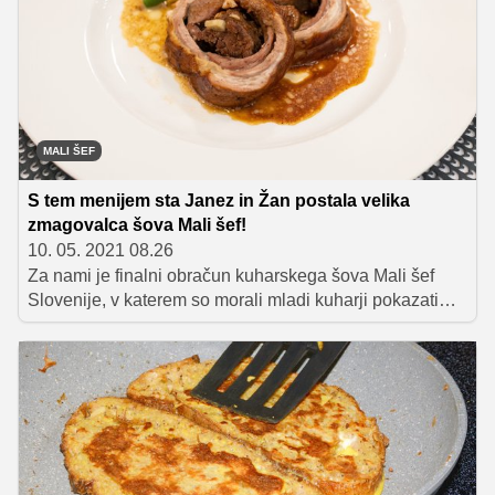
MALI ŠEF
S tem menijem sta Janez in Žan postala velika
zmagovalca šova Mali šef!
10. 05. 2021 08.26
Za nami je finalni obračun kuharskega šova Mali šef
Slovenije, v katerem so morali mladi kuharji pokazati
vse, kar so se naučili do sedaj. V zahtevnem kuharskem
izzivu sta po mnenju sodnikov več znanja, truda in
motivacije pokazala Janez Zibelnik in Žan Kern iz
Osnovne šole Matije Valjavca, ki sta tako postala velika
zmagovalca tretje sezone priljubljenega kuharskega
šova, svoji šoli pa sta prikuhala 10.000 evrov.