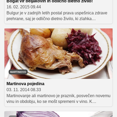
Bogat vir beljakovin in odlično dietno živilo!
16. 02. 2015 09.44
Bulgur je v zadnjih letih postal prava uspešnica zdrave
prehrane, saj je odlično dietno živilo, ki zlahka
nadomesti riž in testenine. Hkrati je tudi bogat vir
beljakovin, mineralov in vlaknin. In če ste se spraševali,
kako bi ga vključili v vsakodnevno prehrano, vam v
nadaljevanju ponujamo nekaj koristnih nasvetov in
seveda tudi zelo okusnih receptov.
MARTINOVO
Martinova pojedina
03. 11. 2014 08.33
Martinovanje ali martinovo je praznik, posvečen novemu
vinu in obdobju, ko se mošt spremeni v vino. K
pradavnim izročilom se vračamo, če ga praznujemo tako
kot nekdaj: če je martinovo na delovni dan, praznujemo