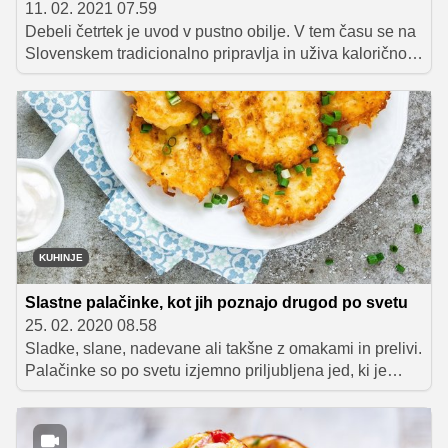
11. 02. 2021 07.59
Debeli četrtek je uvod v pustno obilje. V tem času se na
Slovenskem tradicionalno pripravlja in uživa kalorično
bogata hrana, predvsem iz mesa in ocvrtega testa. Ena
od posebnosti tega obdobja pa je ocvirkova potica.
KUHINJE
Slastne palačinke, kot jih poznajo drugod po svetu
25. 02. 2020 08.58
Sladke, slane, nadevane ali takšne z omakami in prelivi.
Palačinke so po svetu izjemno priljubljena jed, ki je
dobila celo svoj dan – Pancake day (Dan palačink), in
sicer ravno na pustni torek, ko se pri nas sladkamo s
krofi, miškami in flancati. A ker pravijo, da se je treba