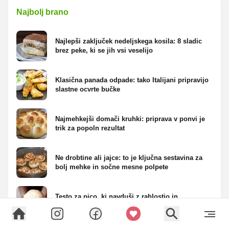
Najbolj brano
Najlepši zaključek nedeljskega kosila: 8 sladic
brez peke, ki se jih vsi veselijo
Klasična panada odpade: tako Italijani pripravijo
slastne ocvrte bučke
Najmehkejši domači kruhki: priprava v ponvi je
trik za popoln rezultat
Ne drobtine ali jajce: to je ključna sestavina za
bolj mehke in sočne mesne polpete
Testo za pico, ki navduši z rahlostjo in
mehkobo