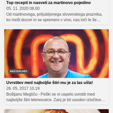
Top recepti in nasveti za martinovo pojedino
05. 11. 2020 08.00
Od martinovega, priljubljenega slovenskega praznika,
ko mošt dozori in se spremeni v vino, nas loči le še
nekaj dni. Za praznovanje je značilno slavljenje novega
vina ter uživanje v prazničnih dobrotah, kot so
perutninska pečenka, mlinci in dušeno rdeče zelje. Da
se boste lahko čimprej posvetili užitkom in porabili čim
manj časa za pripravo in načrtovanje martinove
pojedine, smo na enem mestu zbrali vse potrebne
recepte in nasvete, ki pričarajo vrhunsko pogostitev, ki
se je boste še dolgo spominjali.
MASTERCHEF
Uvrstitev med najboljše štiri mu je za las ušla!
26. 05. 2017 10.19
Boštjanu Megliču - Peški se ni uspelo uvrstiti med
najboljše štiri tekmovalce. Zanj je bil usoden izločitveni
test, na katerem sodnikov ni prepričal z jedjo, ki jo je
pripravil. Še zlasti veliko kritik je bila deležna njegova