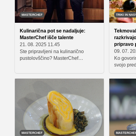
MASTERCHEF
TRIKI IN NAS
Kulinarična pot se nadaljuje:
Tekmoval
MasterChef išče talente
razkrivajo
pripravo 
21. 08. 2025 11.45
09. 07. 2
Ste pripravljeni na kulinarično
pustolovščino? MasterChef
Ko govorim
Slovenija išče nove talente.
svojo pred
Spoznajte vrhunske sodnike in
na hrustlj
osvojite kuharski svet. 12. sezona
oblogo al
prihaja! Si pripravljen/a stopiti v
kombinaci
MasterChef kuhinjo? Prijave so že
pripraviti
odprte!
brbončice
nasvete ne
priljublje
MasterChe
osnovnega
dodatkov –
MASTERCHEF
MASTERCHE