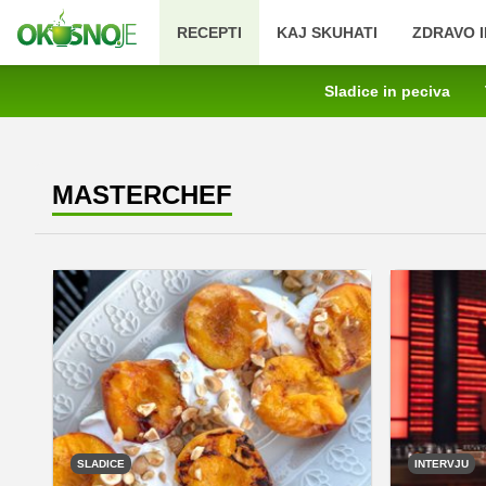
RECEPTI
KAJ SKUHATI
ZDRAVO I
Sladice in peciva
MASTERCHEF
SLADICE
INTERVJU