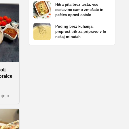
bljenih
Hitra pita brez testa: vse
sestavine samo zmešate in
pečica opravi ostalo
ušili
Puding brez kuhanja:
preprost trik za pripravo v le
nekaj minutah
olj
bralce
ujejo
dih
imi
eno
ki obed
as