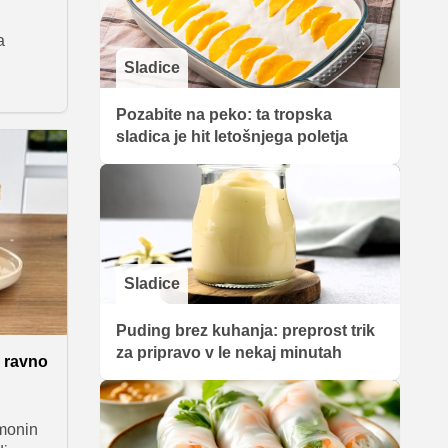
a
Sladice
a Agič
ata,
Pozabite na peko: ta tropska
e,
sladica je hit letošnjega poletja
najbolj
 enak.
rChefa
Sladice
Puding brez kuhanja: preprost trik
za pripravo v le nekaj minutah
e ravno
imonin