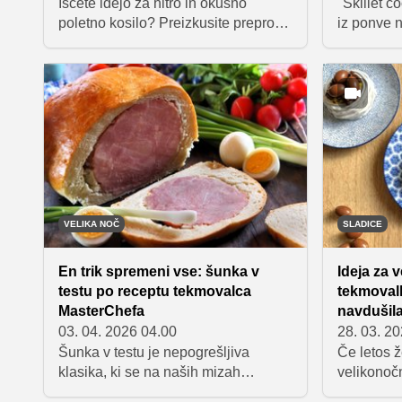
Iščete idejo za hitro in okusno
"Skillet c
poletno kosilo? Preizkusite preprost
iz ponve n
recept za kremaste rožnate testenine
preprosto 
s peso, feta sirom in hrustljavimi
zmešamo v
oreščki, ki je pripravljen v pičlih
spečemo v 
nekaj minutah. Ta hitra poletna jed
koščki čo
izpod rok Matica Mačka je idealna
vanilijeve
izbira za ljubitelje lahkih brezmesnih
izbira za 
obrokov.
vedno nav
VELIKA NOČ
SLADICE
En trik spremeni vse: šunka v
Ideja za v
testu po receptu tekmovalca
tekmovalk
MasterChefa
navdušila
03. 04. 2026 04.00
28. 03. 2
Šunka v testu je nepogrešljiva
Če letos ž
klasika, ki se na naših mizah
velikonoč
najpogosteje pojavlja ob
idejo za v