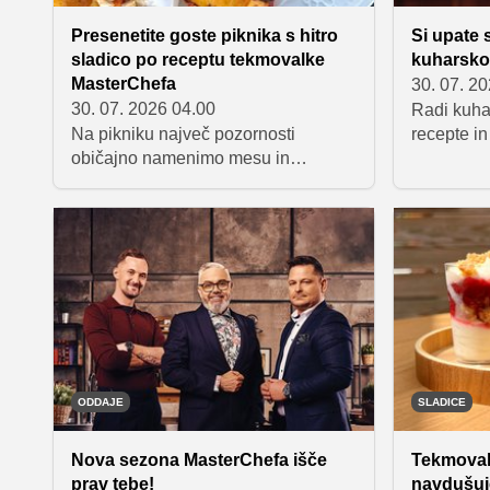
Presenetite goste piknika s hitro
Si upate 
sladico po receptu tekmovalke
kuharsko 
MasterChefa
30. 07. 2
30. 07. 2026 04.00
Radi kuha
Na pikniku največ pozornosti
recepte in
običajno namenimo mesu in
navdušujet
prilogam, a ne smemo pozabiti niti
Potem je 
na sladek zaključek druženja. Tokrat
korak. Pr
predstavljamo izvirno idejo Natalije
MasterChe
Sebanc, ki smo jo spoznali v
vodja proj
MasterChefu. Njena sladica
Luka Jezer
združuje na žaru pečene breskve z
se prijave 
osvežilno kremo iz kisle smetane.
Priprava je hitra, rezultat pa popolna
kombinacija toplih in hladnih
okusov, ki bo navdušila vaše goste.
ODDAJE
SLADICE
Nova sezona MasterChefa išče
Tekmoval
prav tebe!
navdušuje