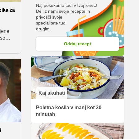
Naj pokukamo tudi v tvoj lonec!
bika za
Deli z nami svoje recepte in
privošči svoje
specialitete tudi
drugim.
ljene
 so
Oddaj recept
smo se
jem, ki
astnosti
pričajo
v vročih
Kaj skuhati
Poletna kosila v manj kot 30
minutah
i