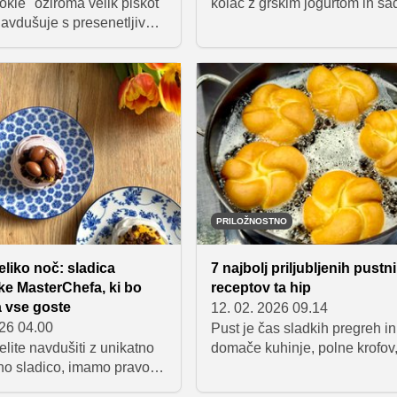
ookie" oziroma velik piškot
kolač z grškim jogurtom in sa
avdušuje s presenetljivo
popolna sladica za pomladne 
pripravo, saj maso
piknike ali trenutke, ko si zaž
 eni ponvi in jo nato še
nekaj sladkega. Recept zanj 
pečici. Topel piškot s
pripravila Natalija Sebanc, ki
kolade, postrežen s kepico
spoznali v šovu MasterChef
ga sladoleda, je popolna
Slovenija.
hitro domačo sladico, ki
duši.
PRILOŽNOSTNO
eliko noč: sladica
7 najbolj priljubljenih pustn
e MasterChefa, ki bo
receptov ta hip
 vse goste
12. 02. 2026 09.14
026 04.00
Pust je čas sladkih pregreh in
elite navdušiti z unikatno
domače kuhinje, polne krofov
no sladico, imamo pravo
in drugih ocvrtih dobrot. Zbra
as. Natalija Sebanc, ki
pustnih sladic, ki jih te dni naj