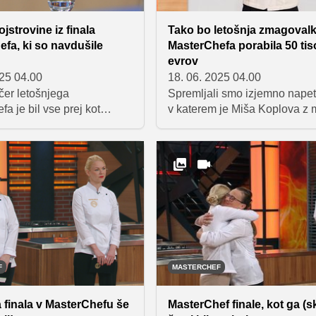
dušili.
jstrovine iz finala
Tako bo letošnja zmagoval
fa, ki so navdušile
MasterChefa porabila 50 tis
evrov
025 04.00
18. 06. 2025 04.00
čer letošnjega
Spremljali smo izjemno napet 
a je bil vse prej kot
v katerem je Miša Koplova z 
Finalistki Barbara
rokami in odločnim srcem osv
in Miša Koplova sta 10-
naziv zmagovalke 11. sezon
 zaključili z izjemnimi
MasterChefa. Ko so v finalni k
tvaritvami, za katere sta
zavrele emocije, je bila naša
i popoln rezultat – 10 točk
na pravem mestu, ujeli smo
eh sodnikov. V članku
zmagovalkin iskren odziv in 
 recepte štirih krožnikov,
po zmagi ter spoznali njene n
amovali finalni večer: dve
Poleg tega smo poklepetali tu
sladici in dva
sodniki, ki so se ozrli na Miši
iva petite four posladka.
skozi tekmovanje in komentira
F
MASTERCHEF
letošnjo sezono.
finala v MasterChefu še
MasterChef finale, kot ga (s