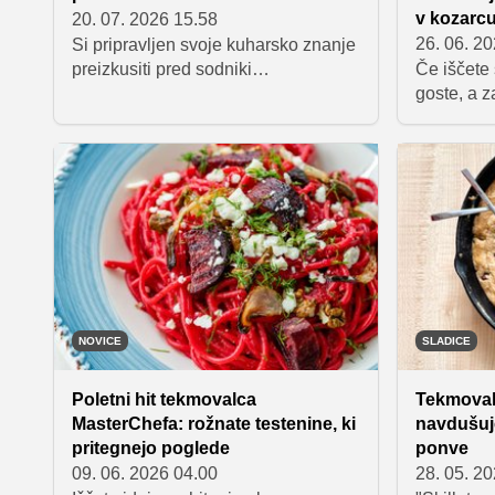
v kozarc
20. 07. 2026 15.58
26. 06. 2
Si pripravljen svoje kuharsko znanje
preizkusiti pred sodniki
Če iščete 
MasterChefa? Prijavi se v novo
goste, a z
sezono in pokaži, kaj zmoreš.
veliko čas
Nekdanja 
Natalija S
osvežilno 
v kateri s
bezga, ma
hrustljave
NOVICE
SLADICE
Poletni hit tekmovalca
Tekmoval
MasterChefa: rožnate testenine, ki
navdušuje
pritegnejo poglede
ponve
09. 06. 2026 04.00
28. 05. 2