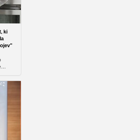
ija
lujete
, ki
la
bojev"
o
e
's
zvajala
ivih,
h
a