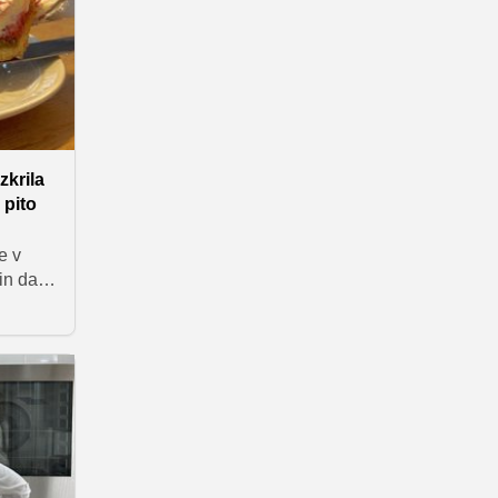
.
ov, ki
aričnem
krila
 pito
e v
in dan,
em 50.
 kot
volku,
ta
sadne