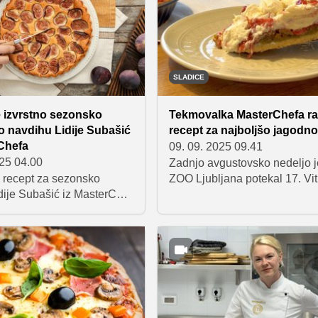
kulinarike ne smejo
popelje v kuhinjo naših babic
i.
Predstavljamo vam pet recept
so zaznamovali leto na kulin
portalu Okusno.je.
SLADICE
e izvrstno sezonsko
Tekmovalka MasterChefa raz
o navdihu Lidije Subašić
recept za najboljšo jagodno
Chefa
09. 09. 2025 09.41
025 04.00
Zadnjo avgustovsko nedeljo j
 recept za sezonsko
ZOO Ljubljana potekal 17. Vit
dije Subašić iz MasterChef
kjer je slonica Ganga ob svoj
2024 – frangipan pito s
rojstnem dnevu navdušila več
istrskim pridihom.
4000 obiskovalcev. Dan je
 si nepozabno kulinarično
zaznamovala tudi pravljica o 
 polno sladkih okusov Istre.
ki obožuje jagodne pite. Prav 
ideja nas je navdihnila za
izmenjevalnico receptov za 
pite, kjer je sodelovala tudi