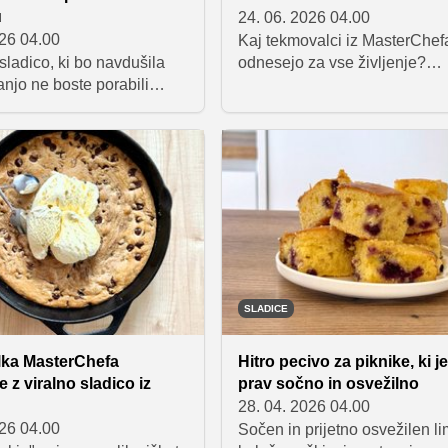
u
24. 06. 2026 04.00
026 04.00
Kaj tekmovalci iz MasterChef
sladico, ki bo navdušila
odnesejo za vse življenje?
anjo ne boste porabili
Foodproducentka oddaje Nin
a, je ta recept prava izbira.
in sodnik Mojmir Šiftar razkriv
tekmovalka MasterChefa
kako MasterChef premika mej
ebanc je pripravila
gradi samozavest in zakaj iz 
poletno sladico v kozarcu,
znane kuhinje nihče ne odide
e prepletajo okusi češenj,
Prijave v novo sezono Maste
skarponejeve kreme in
so že odprte.
ga drobljenca.
SLADICE
ka MasterChefa
Hitro pecivo za piknike, ki j
 z viralno sladico iz
prav sočno in osvežilno
28. 04. 2026 04.00
026 04.00
Sočen in prijetno osvežilen l