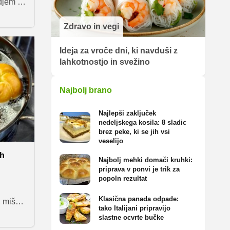
djem je
dni,
elimo
Zdravo in vegi
je
 smo jo
Ideja za vroče dni, ki navduši z
lahkotnostjo in svežino
Najbolj brano
Najlepši zaključek
nedeljskega kosila: 8 sladic
brez peke, ki se jih vsi
veselijo
ih
Najbolj mehki domači kruhki:
priprava v ponvi je trik za
popoln rezultat
Klasična panada odpade:
, mišk
tako Italijani pripravijo
li smo 7
slastne ocvrte bučke
raje