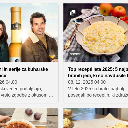
znali v 11. sezoni
pripravljate – od najbolj prilju
 Slovenija, je ustvarila
receptov do malce drugačnih
beljakova gnezdeca v
različic, s katerimi boste navd
odtenkih. Ta nežna sladica
domače in goste.
a paša za oči, ampak tudi
azvajanje za brbončice.
NOVICE
mi in serije za kuharske
Top recepti leta 2025: 5 najb
nce
branih jedi, ki so navdušile 
026 04.00
08. 12. 2025 04.00
ki večeri podaljšajo,
V letu 2025 so bralci najbolj
a vrsto zgodbe z okusom.
posegali po receptih, ki združ
uja izbor domačih
domačnost, preprostost in pri
kulinaričnih oddaj in
posebnosti. Med najbolj bran
ih tujih filmov, ki
najdemo tri odlične sladice, 
o, zabavajo in ogrejejo.
brezčasno klasiko za družins
 pripravili izbor, ki ga
ter toplo nostalgično jed, ki n