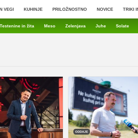
N VEGI
KUHINJE
PRILOŽNOSTNO
NOVICE
TRIKI 
Testenine in žita
Meso
Zelenjava
Juhe
Solate
ODDAJE