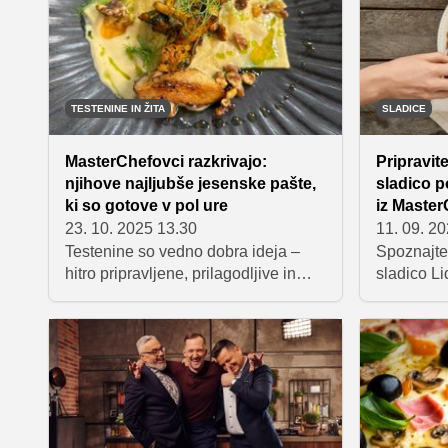
ljubitelji 
spregledat
TESTENINE IN ŽITA
SLADICE
MasterChefovci razkrivajo:
Pripravit
njihove najljubše jesenske pašte,
sladico p
ki so gotove v pol ure
iz Master
23. 10. 2025 13.30
11. 09. 2
Testenine so vedno dobra ideja –
Spoznajte
hitro pripravljene, prilagodljive in
sladico Li
neskončno okusne. Ko pride jesen,
Slovenija 
pa postanejo prava kulinarična
figami in 
tolažba. Zadiši po buči, gobah,
Privoščite
oreščkih in toplih omakah, ki nas
doživetje,
pogrejejo, ko se dnevi skrajšajo.