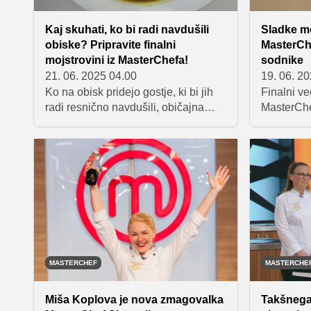
gotovo nav
Kaj skuhati, ko bi radi navdušili
Sladke mo
obiske? Pripravite finalni
MasterChe
mojstrovini iz MasterChefa!
sodnike
21. 06. 2025 04.00
19. 06. 2
Ko na obisk pridejo gostje, ki bi jih
Finalni ve
radi resnično navdušili, običajna
MasterChef
kosila pogosto preprosto niso dovolj.
običajen. 
Včasih želimo postreči nekaj
Poljanec 
posebnega, nekaj, kar bo navdušilo
hodni meni
tako z videzom kot okusom – in
sladkimi s
hkrati povedalo, da smo v kuhinji
obe dosegl
dali od sebe najboljše. Če ne veste,
od vseh tr
kje začeti, imamo pravi odgovor:
razkrivamo
inspiracijo poiščite kar pri finalistkah
ki so zazn
letošnjega MasterChefa.
domiselni 
presenetlj
MASTERCHEF
MASTERCHE
Miša Koplova je nova zmagovalka
Takšnega 