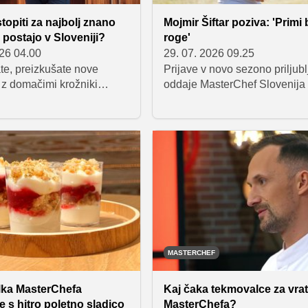
stopiti za najbolj znano
Mojmir Šiftar poziva: 'Primi 
postajo v Sloveniji?
roge'
026 04.00
29. 07. 2026 09.25
te, preizkušate nove
Prijave v novo sezono priljub
 z domačimi krožniki
oddaje MasterChef Slovenija
e družino in prijatelje?
odprte, ob tej priložnosti pa 
morda čas za naslednji
pogovarjali z Mojmirjem Šiftar
ijave v novo sezono
je razkril, zakaj se je vredno
fa Slovenija so odprte,
opogumiti in prijaviti, katere l
ekta Kaja Belčič in sodnik
pri tekmovalcih ga najbolj pre
šek pa sta razkrila, zakaj
in na katero hitro jed prisega 
ni treba bati.
poletnih dneh.
MASTERCHEF
ka MasterChefa
Kaj čaka tekmovalce za vrat
 s hitro poletno sladico
MasterChefa?